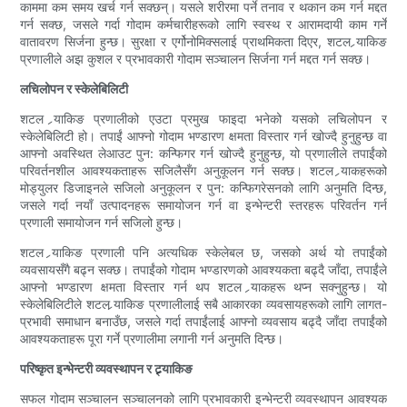
काममा कम समय खर्च गर्न सक्छन्। यसले शरीरमा पर्ने तनाव र थकान कम गर्न मद्दत
गर्न सक्छ, जसले गर्दा गोदाम कर्मचारीहरूको लागि स्वस्थ र आरामदायी काम गर्ने
वातावरण सिर्जना हुन्छ। सुरक्षा र एर्गोनोमिक्सलाई प्राथमिकता दिएर, शटल र्‍याकिङ
प्रणालीले अझ कुशल र प्रभावकारी गोदाम सञ्चालन सिर्जना गर्न मद्दत गर्न सक्छ।
लचिलोपन र स्केलेबिलिटी
शटल र्‍याकिङ प्रणालीको एउटा प्रमुख फाइदा भनेको यसको लचिलोपन र
स्केलेबिलिटी हो। तपाईं आफ्नो गोदाम भण्डारण क्षमता विस्तार गर्न खोज्दै हुनुहुन्छ वा
आफ्नो अवस्थित लेआउट पुन: कन्फिगर गर्न खोज्दै हुनुहुन्छ, यो प्रणालीले तपाईंको
परिवर्तनशील आवश्यकताहरू सजिलैसँग अनुकूलन गर्न सक्छ। शटल र्‍याकहरूको
मोड्युलर डिजाइनले सजिलो अनुकूलन र पुन: कन्फिगरेसनको लागि अनुमति दिन्छ,
जसले गर्दा नयाँ उत्पादनहरू समायोजन गर्न वा इन्भेन्टरी स्तरहरू परिवर्तन गर्न
प्रणाली समायोजन गर्न सजिलो हुन्छ।
शटल र्‍याकिङ प्रणाली पनि अत्यधिक स्केलेबल छ, जसको अर्थ यो तपाईंको
व्यवसायसँगै बढ्न सक्छ। तपाईंको गोदाम भण्डारणको आवश्यकता बढ्दै जाँदा, तपाईंले
आफ्नो भण्डारण क्षमता विस्तार गर्न थप शटल र्‍याकहरू थप्न सक्नुहुन्छ। यो
स्केलेबिलिटीले शटल र्‍याकिङ प्रणालीलाई सबै आकारका व्यवसायहरूको लागि लागत-
प्रभावी समाधान बनाउँछ, जसले गर्दा तपाईंलाई आफ्नो व्यवसाय बढ्दै जाँदा तपाईंको
आवश्यकताहरू पूरा गर्ने प्रणालीमा लगानी गर्न अनुमति दिन्छ।
परिष्कृत इन्भेन्टरी व्यवस्थापन र ट्र्याकिङ
सफल गोदाम सञ्चालन सञ्चालनको लागि प्रभावकारी इन्भेन्टरी व्यवस्थापन आवश्यक