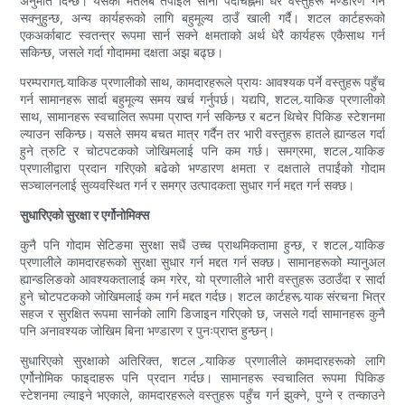
अनुमति दिन्छ। यसको मतलब तपाईंले सानो पदचिह्नमा धेरै वस्तुहरू भण्डारण गर्न
सक्नुहुन्छ, अन्य कार्यहरूको लागि बहुमूल्य ठाउँ खाली गर्दै। शटल कार्टहरूको
एकअर्काबाट स्वतन्त्र रूपमा सार्न सक्ने क्षमताको अर्थ धेरै कार्यहरू एकैसाथ गर्न
सकिन्छ, जसले गर्दा गोदाममा दक्षता अझ बढ्छ।
परम्परागत र्‍याकिङ प्रणालीको साथ, कामदारहरूले प्रायः आवश्यक पर्ने वस्तुहरू पहुँच
गर्न सामानहरू सार्दा बहुमूल्य समय खर्च गर्नुपर्छ। यद्यपि, शटल र्‍याकिङ प्रणालीको
साथ, सामानहरू स्वचालित रूपमा प्राप्त गर्न सकिन्छ र बटन थिचेर पिकिङ स्टेशनमा
ल्याउन सकिन्छ। यसले समय बचत मात्र गर्दैन तर भारी वस्तुहरू हातले ह्यान्डल गर्दा
हुने त्रुटि र चोटपटकको जोखिमलाई पनि कम गर्छ। समग्रमा, शटल र्‍याकिङ
प्रणालीद्वारा प्रदान गरिएको बढेको भण्डारण क्षमता र दक्षताले तपाईंको गोदाम
सञ्चालनलाई सुव्यवस्थित गर्न र समग्र उत्पादकता सुधार गर्न मद्दत गर्न सक्छ।
सुधारिएको सुरक्षा र एर्गोनोमिक्स
कुनै पनि गोदाम सेटिङमा सुरक्षा सधैं उच्च प्राथमिकतामा हुन्छ, र शटल र्‍याकिङ
प्रणालीले कामदारहरूको सुरक्षा सुधार गर्न मद्दत गर्न सक्छ। सामानहरूको म्यानुअल
ह्यान्डलिङको आवश्यकतालाई कम गरेर, यो प्रणालीले भारी वस्तुहरू उठाउँदा र सार्दा
हुने चोटपटकको जोखिमलाई कम गर्न मद्दत गर्दछ। शटल कार्टहरू र्‍याक संरचना भित्र
सहज र सुरक्षित रूपमा सार्नको लागि डिजाइन गरिएको छ, जसले गर्दा सामानहरू कुनै
पनि अनावश्यक जोखिम बिना भण्डारण र पुनःप्राप्त हुन्छन्।
सुधारिएको सुरक्षाको अतिरिक्त, शटल र्‍याकिङ प्रणालीले कामदारहरूको लागि
एर्गोनोमिक फाइदाहरू पनि प्रदान गर्दछ। सामानहरू स्वचालित रूपमा पिकिङ
स्टेशनमा ल्याइने भएकाले, कामदारहरूले वस्तुहरू पहुँच गर्न झुक्ने, पुग्ने र तन्काउने