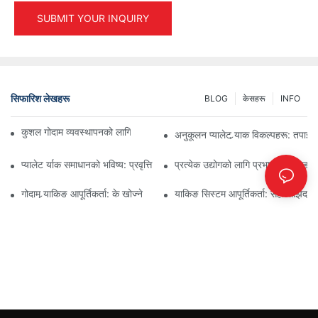
SUBMIT YOUR INQUIRY
सिफारिश लेखहरू
BLOG
केसहरू
INFO
कुशल गोदाम व्यवस्थापनको लागि शीर्ष औद्योगिक र्‍याकिङ समाधानहरू
अनुकूलन प्यालेट र्‍याक विकल्पहरू: तपा
प्यालेट र्याक समाधानको भविष्य: प्रवृत्ति र नवीनताहरू
प्रत्येक उद्योगको लागि प्रभावकारी भण्डार
गोदाम र्‍याकिङ आपूर्तिकर्ता: के खोज्ने
र्‍याकिङ सिस्टम आपूर्तिकर्ता: सही साझेदा