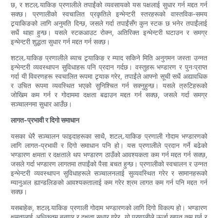
छ, र शटल र्‍याकिङ प्रणालीले तपाईंको व्यवसायको यस पक्षलाई सुधार गर्न मद्दत गर्न
सक्छ। प्रणालीको स्वचालित प्रकृतिले इन्भेन्टरी स्तरहरूको वास्तविक-समय
ट्र्याकिङको लागि अनुमति दिन्छ, जसले गर्दा तपाईंसँग कुन स्टक छ भनेर तपाईंलाई
सधैं थाहा हुन्छ। यसले स्टकआउट रोक्न, अतिरिक्त इन्भेन्टरी घटाउन र समग्र
इन्भेन्टरी शुद्धता सुधार गर्न मद्दत गर्न सक्छ।
शटल र्‍याकिङ प्रणालीले ब्याच ट्र्याकिङ र म्याद सकिने मिति अनुगमन जस्ता उन्नत
इन्भेन्टरी व्यवस्थापन सुविधाहरू पनि प्रदान गर्दछ। वस्तुहरू भण्डारण र पुनःप्राप्त
गर्दा यी विवरणहरू स्वचालित रूपमा ट्र्याक गरेर, तपाईंले आफ्नो सूची सधैं अद्यावधिक
र उचित रूपमा व्यवस्थित भएको सुनिश्चित गर्न सक्नुहुन्छ। यसले त्रुटिहरूको
जोखिम कम गर्न र गोदाममा दक्षता बढाउन मद्दत गर्न सक्छ, जसले गर्दा समग्र
सञ्चालनमा सुधार आउँछ।
लागत-प्रभावी र दिगो समाधान
यसका धेरै सञ्चालन फाइदाहरूका साथै, शटल र्‍याकिङ प्रणाली गोदाम भण्डारणको
लागि लागत-प्रभावी र दिगो समाधान पनि हो। यस प्रणालीले प्रदान गर्ने बढेको
भण्डारण क्षमता र दक्षताले थप भण्डारण ठाउँको आवश्यकता कम गर्न मद्दत गर्न सक्छ,
जसले गर्दा भण्डारण लागतमा तपाईंको पैसा बचत हुन्छ। प्रणालीको स्वचालन र उन्नत
इन्भेन्टरी व्यवस्थापन सुविधाहरूले सञ्चालनलाई सुव्यवस्थित गरेर र सामानहरूको
म्यानुअल ह्यान्डलिङको आवश्यकतालाई कम गरेर श्रम लागत कम गर्न पनि मद्दत गर्न
सक्छ।
यसबाहेक, शटल र्‍याकिङ प्रणाली गोदाम भण्डारणको लागि दिगो विकल्प हो। भण्डारण
क्षमतालाई अधिकतम बनाएर र दक्षता सुधार गरेर, यो प्रणालीले ऊर्जा खपत कम गर्न र