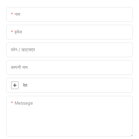
नाम
इमेज
फोन / व्हाट्सएप
कम्पनी नाम
रेत
Message