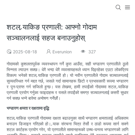
शटल र्‍याकिङ प्रणाली: आफ्नो गोदाम
सञ्चालनलाई सहज बनाउनुहोस्
2025-08-18
Everunion
327
गोदामको कुशलतापूर्वक व्यवस्थापन गर्ने कुरा आउँदा, सही भण्डारण प्रणालीले ठूलो
भिन्नता ल्याउन सक्छ। धेरै भन्दा धेरै व्यवसायहरूले ध्यान दिइरहेका एउटा लोकप्रिय
विकल्प भनेको शटल र्‍याकिङ प्रणाली हो। यो नवीन प्रणालीले गोदाम सञ्चालनलाई
सुव्यवस्थित गर्न मद्दत गर्छ, जसले गर्दा सामानहरू छिटो र प्रभावकारी रूपमा भण्डारण
र पुनःप्राप्त गर्न सजिलो हुन्छ। यस लेखमा, हामी तपाईंको गोदाममा शटल र्‍याकिङ
प्रणाली प्रयोग गर्नुका फाइदाहरू र यसले तपाईंको समग्र सञ्चालनलाई कसरी सुधार
गर्न सक्छ भन्ने बारेमा अन्वेषण गर्नेछौं।
भण्डारण क्षमता र दक्षतामा वृद्धि
शटल र्‍याकिङ प्रणाली गोदाममा दक्षता बढाउनुका साथै भण्डारण क्षमतालाई अधिकतम
बनाउन डिजाइन गरिएको हो। र्‍याक संरचना भित्र तेर्सो र ठाडो रूपमा सार्न सक्ने
शटल कार्टहरू प्रयोग गरेर, यो प्रणालीले सामानहरूको उच्च-घनत्व भण्डारणको लागि