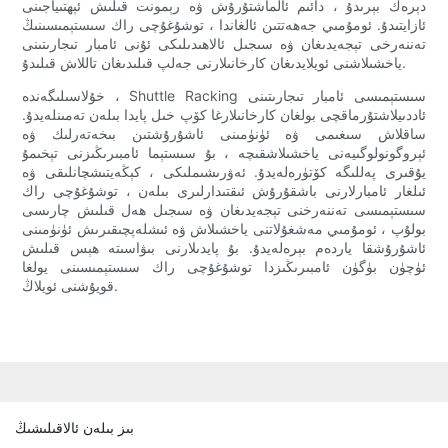
دېرەك بېرىدۇ ، دائىم ئالماشتۇرۇش ۋە رېمونت قىلىش ئېھتىياجىنى
ئازايتىدۇ. ئومۇمىي جەھەتتىن ئالغاندا ، توشۇغۇچى راك سىستېمىسىنىڭ
تەننەرخى تېجەيدىغان ۋە سىجىل ئالاھىدىلىكى ئۇنى ئامبار تىجارىتىنى
ياخشىلاشنى ئويلايدىغان كارخانىلارنى جەلپ قىلىدىغان تاللاش قىلىدۇ.
خۇلاسىلىگەندە ، Shuttle Racking سىستېمىسى ئامبار تىجارىتىنى
ئاددىيلاشتۇرماقچى بولغان كارخانىلارغا كۆپ خىل پايدا بىلەن تەمىنلەيدۇ.
ساقلاش سىغىمى ۋە ئۈنۈمىنى ئاشۇرۇشتىن بىخەتەرلىك ۋە
ئېروگونولوگىيەنى ياخشىلاشقىچە ، بۇ سىستېما ئامبىرىڭىزنى تېخىمۇ
يۇقىرى پەللىگە كۆتۈرەلەيدۇ. ئەۋرىشىملىكى ، كېڭەيتىشچانلىقى ۋە
ئىلغار ئامبارلارنى باشقۇرۇش ئىقتىدارلىرى بىلەن ، توشۇغۇچى راك
سىستېمىسى تەننەرخنى تېجەيدىغان ۋە سىجىل ھەل قىلىش چارىسى
بولۇپ ، ئومۇمىي مەشغۇلاتنى ياخشىلاش ۋە ئىشلەپچىقىرىش ئۈنۈمىنى
ئاشۇرۇشقا ياردەم بېرەلەيدۇ. بۇ پايدىلارنى بىۋاسىتە ھېس قىلىش
ئۈچۈن بۈگۈن ئامبىرىڭىزدا توشۇغۇچى راك سىستېمىسىنى يولغا
قويۇشنى ئويلاڭ.
بىز بىلەن ئالاقىلىشىڭ