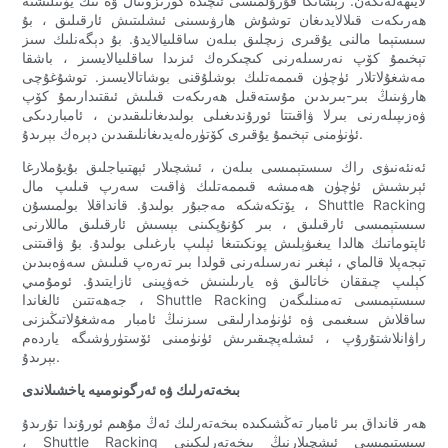
لايىھەلەنگەن. رېشاتكا قۇرۇلمىسى ئىچىدە گورىزونتال ۋە تىك يۆنىلىشتە
ھەرىكەت قىلالايدىغان توشۇش ھارۋىسىنى ئىشلىتىش ئارقىلىق ، بۇ
سىستېما مالنى يۇقىرى زىچلىق بىلەن ساقلىيالايدۇ. بۇ دېگەنلىك سىز
تېخىمۇ كۆپ نەرسىلەرنى كىچىكرەك ئىزىدا ساقلىيالايسىز ، باشقا
مەشغۇلاتلار ئۈچۈن قىممەتلىك بوشلۇقنى بوشاتالايسىز. توشۇغۇچى
ھارۋىنىڭ بىر-بىرىدىن مۇستەقىل ھەرىكەت قىلىش ئىقتىدارىمۇ كۆپ
ۋەزىپىلەرنى بىرلا ۋاقىتتا ئورۇندىغىلى بولىدىغانلىقىدىن ، ئامباردىكى
ئۈنۈمنى تېخىمۇ يۇقىرى كۆتۈرەلەيدىغانلىقىدىن دېرەك بېرىدۇ.
ئەنئەنىۋى راك سىستېمىسى بىلەن ، ئىشچىلار ئېھتىياجلىق بۇيۇملارغا
ئېرىشىش ئۈچۈن ھەمىشە قىممەتلىك ۋاقىت سەرپ قىلىپ مال
يۆتكەشكە مەجبۇر بولىدۇ. قانداقلا بولمىسۇن ، Shuttle Racking
سىستېمىسى ئارقىلىق ، بىر كۇنۇپكىنى بېسىش ئارقىلىق ماللارنى
ئاپتوماتىك ھالدا يىغىۋېلىش پونكىتىغا ئېلىپ بارغىلى بولىدۇ. بۇ ۋاقىتنى
تېجەپلا قالماي ، ئېغىر نەرسىلەرنى قولدا بىر تەرەپ قىلىش سەۋەبىدىن
كېلىپ چىققان خاتالىق ۋە يارىلىنىش خەۋپىنى ئازايتىدۇ. ئومۇمىي
جەھەتتىن ئالغاندا ، Shuttle Racking سىستېمىسى تەمىنلىگەن
ساقلاش سىغىمى ۋە ئۈنۈمدارلىقى سىزنىڭ ئامبار مەشغۇلاتىڭىزنى
راۋانلاشتۇرۇپ ، ئىشلەپچىقىرىش ئۈنۈمىنى ئۆستۈرۈشىگە ياردەم
بېرىدۇ.
بىخەتەرلىك ۋە ئەرگونومىيە ياخشىلاندى
ھەر قانداق بىر ئامبار تەڭشىكىدە بىخەتەرلىك ئەڭ مۇھىم ئورۇندا تۇرىدۇ
، Shuttle Racking سىستېمىسى ئىشچىلارنىڭ بىخەتەرلىكىنى