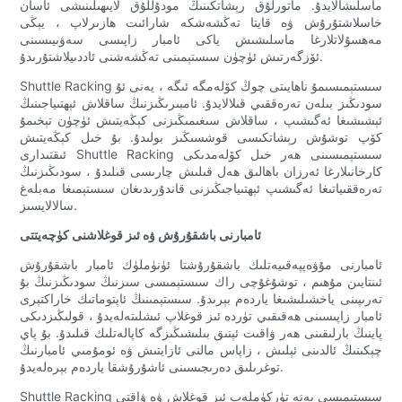
ماسلىشالايدۇ. ماتورلۇق رېشاتكىنىڭ مودۇللۇق لايىھىلىنىشى ئاسان
خاسلاشتۇرۇش ۋە قايتا تەڭشەشكە شارائىت ھازىرلاپ ، يېڭى
مەھسۇلاتلارغا ماسلىشىش ياكى ئامبار زاپىسى سەۋىيىسىنى
ئۆزگەرتىش ئۈچۈن سىستېمىنى تەڭشەشنى ئاددىيلاشتۇرىدۇ.
Shuttle Racking سىستېمىسىمۇ ناھايىتى چوڭ كۆلەمگە ئىگە ، يەنى ئۇ
سودىڭىز بىلەن تەرەققىي قىلالايدۇ. ئامبىرىڭىزنىڭ ساقلاش ئېھتىياجىنىڭ
ئېشىشىغا ئەگىشىپ ، ساقلاش سىغىمىڭىزنى كېڭەيتىش ئۈچۈن تېخىمۇ
كۆپ توشۇش رېشاتكىسى قوشسىڭىز بولىدۇ. بۇ خىل كېڭەيتىش
ئىقتىدارى Shuttle Racking سىستېمىسىنى ھەر خىل كۆلەمدىكى
كارخانىلارغا ئەرزان باھالىق ھەل قىلىش چارىسى قىلىدۇ ، سودىڭىزنىڭ
تەرەققىياتىغا ئەگىشىپ ئېھتىياجىڭىزنى قاندۇرىدىغان سىستېمىغا مەبلەغ
سالالايسىز.
ئامبارنى باشقۇرۇش ۋە ئىز قوغلاشنى كۈچەيتتى
ئامبارنى مۇۋەپپەقىيەتلىك باشقۇرۇشتا ئۈنۈملۈك ئامبار باشقۇرۇش
ئىنتايىن مۇھىم ، توشۇغۇچى راك سىستېمىسى سىزنىڭ سودىڭىزنىڭ بۇ
تەرىپىنى ياخشىلىشىغا ياردەم بېرىدۇ. سىستېمىنىڭ ئاپتوماتىك خاراكتېرى
ئامبار زاپىسىنى ھەقىقىي تۈردە ئىز قوغلاپ ئىشلىتەلەيدۇ ، قولىڭىزدىكى
پاينىڭ بارلىقىنى ھەر ۋاقىت ئېنىق بىلىشىڭىزگە كاپالەتلىك قىلىدۇ. بۇ پاي
چېكىنىڭ ئالدىنى ئېلىش ، زاپاس مالنى ئازايتىش ۋە ئومۇمىي ئامبارنىڭ
توغرىلىق دەرىجىسىنى ئاشۇرۇشقا ياردەم بېرەلەيدۇ.
Shuttle Racking سىستېمىسى يەنە تۈركۈملەپ ئىز قوغلاش ۋە ۋاقتى