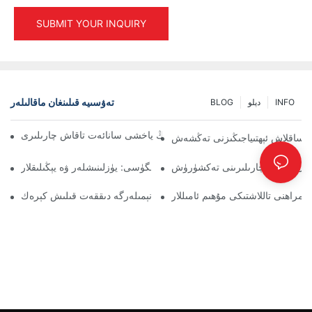
SUBMIT YOUR INQUIRY
تەۋسىيە قىلىنغان ماقالىلەر
INFO
دېلو
BLOG
ۈنۈملۈك ئامبار باشقۇرۇش ئۈچۈن ئەڭ ياخشى سانائەت تاقاش چارىلىرى
رى: ساقلاش ئېھتىياجىڭىزنى تەڭشەش
ەل قىلىش چارىلىرىنى تەكشۈرۈش
پالتا تاقاش چارىلىرىنىڭ كەلگۈسى: يۈزلىنىشلەر ۋە يېڭىلىقلار
مراھنى تاللاشتىكى مۇھىم ئامىللار
ئامبار جازىسى تەمىنلىگۈچىلىرى: نېمىلەرگە دىققەت قىلىش كېرەك