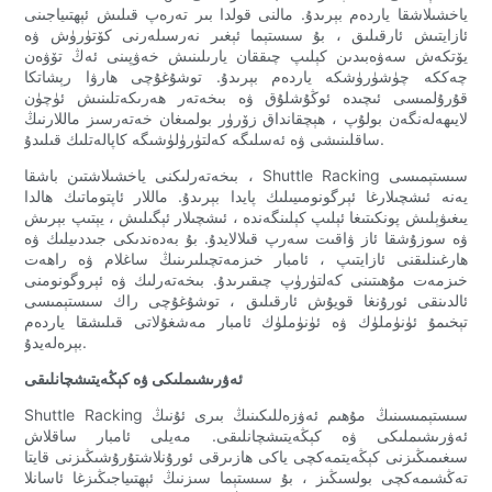
ياخشىلاشقا ياردەم بېرىدۇ. مالنى قولدا بىر تەرەپ قىلىش ئېھتىياجىنى
ئازايتىش ئارقىلىق ، بۇ سىستېما ئېغىر نەرسىلەرنى كۆتۈرۈش ۋە
يۆتكەش سەۋەبىدىن كېلىپ چىققان يارىلىنىش خەۋپىنى ئەڭ تۆۋەن
چەككە چۈشۈرۈشكە ياردەم بېرىدۇ. توشۇغۇچى ھارۋا رېشاتكا
قۇرۇلمىسى ئىچىدە ئوڭۇشلۇق ۋە بىخەتەر ھەرىكەتلىنىش ئۈچۈن
لايىھەلەنگەن بولۇپ ، ھېچقانداق زۆرۈر بولمىغان خەتەرسىز ماللارنىڭ
ساقلىنىشى ۋە ئەسلىگە كەلتۈرۈلۈشىگە كاپالەتلىك قىلىدۇ.
بىخەتەرلىكنى ياخشىلاشتىن باشقا ، Shuttle Racking سىستېمىسى
يەنە ئىشچىلارغا ئېرگونومىيىلىك پايدا بېرىدۇ. ماللار ئاپتوماتىك ھالدا
يىغىۋېلىش پونكىتىغا ئېلىپ كېلىنگەندە ، ئىشچىلار ئېگىلىش ، يېتىپ بېرىش
ۋە سوزۇشقا ئاز ۋاقىت سەرپ قىلالايدۇ. بۇ بەدەندىكى جىددىيلىك ۋە
ھارغىنلىقنى ئازايتىپ ، ئامبار خىزمەتچىلىرىنىڭ ساغلام ۋە راھەت
خىزمەت مۇھىتىنى كەلتۈرۈپ چىقىرىدۇ. بىخەتەرلىك ۋە ئېروگونومنى
ئالدىنقى ئورۇنغا قويۇش ئارقىلىق ، توشۇغۇچى راك سىستېمىسى
تېخىمۇ ئۈنۈملۈك ۋە ئۈنۈملۈك ئامبار مەشغۇلاتى قىلىشقا ياردەم
بېرەلەيدۇ.
ئەۋرىشىملىكى ۋە كېڭەيتىشچانلىقى
Shuttle Racking سىستېمىسىنىڭ مۇھىم ئەۋزەللىكىنىڭ بىرى ئۇنىڭ
ئەۋرىشىملىكى ۋە كېڭەيتىشچانلىقى. مەيلى ئامبار ساقلاش
سىغىمىڭىزنى كېڭەيتمەكچى ياكى ھازىرقى ئورۇنلاشتۇرۇشىڭىزنى قايتا
تەڭشىمەكچى بولسىڭىز ، بۇ سىستېما سىزنىڭ ئېھتىياجىڭىزغا ئاسانلا