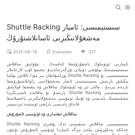
Shuttle Racking سىستېمىسى: ئامبار
مەشغۇلاتىڭىزنى ئاسانلاشتۇرۇڭ
2025-08-18
Everunion
327
ئامبارنى ئۈنۈملۈك باشقۇرۇشقا كەلسەك ، مۇۋاپىق ساقلاش
سىستېمىسىنىڭ بولۇشى دۇنيانى ئۆزگەرتەلەيدۇ. تېخىمۇ كۆپ كارخانىلار
يۈزلىنىۋاتقان بىر مودا تاللاش بولسا Shuttle Racking سىستېمىسى. بۇ
يېڭىلىق يارىتىش سىستېمىسى ئامبار مەشغۇلاتىنى راۋانلاشتۇرۇشقا
ياردەم بېرىدۇ ، مالنى تېز ۋە ئۈنۈملۈك ساقلاش ۋە يىغىشقا قولايلىق
يارىتىدۇ. بۇ ماقالىدە ئامبىرىڭىزدا Shuttle Racking سىستېمىسىنى
ئىشلىتىشنىڭ پايدىسى ۋە ئۇنىڭ ئومۇمىي مەشغۇلاتىڭىزنى ياخشىلاشقا
قانداق پايدىسى بارلىقى ئۈستىدە ئىزدىنىمىز.
ساقلاش ئىقتىدارى ۋە ئۈنۈمىنى ئاشۇرۇش
Shuttle Racking سىستېمىسى ساقلاش سىغىمىنى ئەڭ يۇقىرى
چەككە يەتكۈزۈش بىلەن بىرگە ئامباردا ئۈنۈمنى ئاشۇرۇش ئۈچۈن