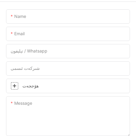
Name
Email
تېلېفون / Whatsapp
شىركەت ئىسمى
ھۆججەت
Message