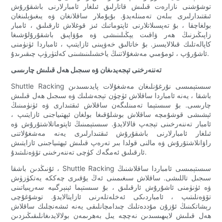
توشۇشنى نازارەت قىلىش قاتارلىق ئىلغار ئامبارلارنى باشقۇرۇش
ئىقتىدارلىرى بىلەن تەمىنلەيدۇ. بۇيۇملار ساقلانغان ۋە يىغىۋېلىنغان
بولغاچقا ، بۇ تەپسىلاتلارنى ئاپتوماتىك ئىز قوغلاش ئارقىلىق ، ئامبار
زاپىڭىزنىڭ ھەر ۋاقىت يېڭىلىنىشى ۋە مۇۋاپىق باشقۇرۇلۇشىغا
كاپالەتلىك قىلالايسىز. بۇ خاتالىق خەۋپىنى ئازايتىپ ، ئامباردا ئۈنۈمنى
ئاشۇرۇپ ، ئومۇمىي مەشغۇلاتنىڭ ياخشىلىنىشىنى كەلتۈرۈپ چىقىرىدۇ.
تەننەرخنى تېجەيدىغان ۋە سىجىل ھەل قىلىش چارىسى
Shuttle Racking سىستېمىسى نۇرغۇنلىغان مەشغۇلات پايدىسىدىن
باشقا ، يەنە ئامباردا ساقلاش ئۈچۈن تېجەشلىك ۋە سىجىل ھەل قىلىش
چارىسى. بۇ سىستېما تەمىنلىگەن ساقلاش ئىقتىدارى ۋە ئۈنۈمىنىڭ
ئېشىشى قوشۇمچە ساقلاش بوشلۇقىغا بولغان ئېھتىياجنى ئازايتىپ ،
ئامبار تەننەرخىنى تېجەپ قالالايدۇ. سىستېمىنىڭ ئاپتوماتلاشتۇرۇش ۋە
ئىلغار ئامبارلارنى باشقۇرۇش ئىقتىدارلىرى يەنە مەشغۇلاتنى
راۋانلاشتۇرۇش ۋە مالنى قولدا بىر تەرەپ قىلىش ئېھتىياجىنى ئازايتىش
ئارقىلىق ئەمگەك كۈچى تەننەرخىنى تۆۋەنلىتىدۇ.
ئۇنىڭدىن باشقا ، Shuttle Racking سىستېمىسى ئامباردا ساقلاشنىڭ
سىجىل تاللىشى. ساقلاش سىغىمىنى ئەڭ يۇقىرى چەككە يەتكۈزۈش
ۋە ئۈنۈمنى ئاشۇرۇش ئارقىلىق ، بۇ سىستېما ئېنېرگىيە سەرپىياتىنى
تۆۋەنلىتىپ ، ئامباردىكى ئەخلەتلەرنى ئازايتالايدۇ. توشۇغۇچى
رېشاتكىنىڭ ئۇزۇن مۇددەتلىك چىدامچانلىقى يەنە ئىشەنچلىك ساقلاش
ھەل قىلىش لايىھىسىدىن نەچچە يىل بەھرىمەن بولالايدىغانلىقىڭىزدىن