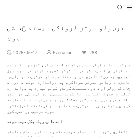
ترټولو موثر لرونکی سیستم څه شی
دی؟
2025-05-17
Everunion
288
د رتبو اداره کولو سیسټمونه په ګودامونو، توزیع مرکزونو،
او تولیدي تاسیساتو کې د توکو ذخیره کولو کې مهم رول
لوبوي. په ټیکنالوژۍ کې پرمختګ سره او موثریت او پایښت
باندې د زیاتو تمرکز سوداګرۍ په دوامداره توګه د دوی د
ځای کارولو او د دوی عملیات ګړندي کولو لپاره په دوامداره
توګه د خورا اغیزمن رنځ کولو سیسټم په لټه کې دي. پدې
مقاله کې، موږ به د رتبو مختلف ډولونو وپلټو او دا معلومه
کړو چې کوم یو یې د موثریت، فعالیت او قیمتونو اغیزمنتوب
غوره ترکیب وړاندې کوي.
انتخابي ریکایکل سیسټمونه
انتخابي رتبو اداره کولو سیسټمونه یو له خورا عام ډولونو