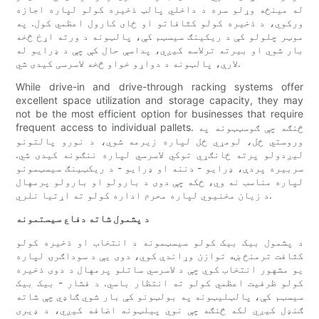
له مینځه وړلو سره د داخلي پالټ ذخیره کولو لپاره اجازه
ورکوي، د ذخیره کولو کثافاتو او ځای کارول اعظمي کول. په
موټر چلولو کې د ریکینګ سیسټم کې، پالټونه د ورته اړخ څخه
بار شوي او بیرته ترلاسه کیږي، پداسې حال کې چې د ډرایو له
لارې، پالټونه د دواړو خواو څخه لاسرسی کیدی شي.
While drive-in and drive-through racking systems offer
excellent space utilization and storage capacity, they may
not be the most efficient option for businesses that require
frequent access to individual pallets. څنګه چې ګوسټټونه په
وروستي ځل، لومړي ځل لپاره زیرمه شوي، د نورو پالتونو
لیږدولو پرته ځانګړي توکي لاسرسي لپاره ننګونه کیدی شي.
سربیره پردې، ډرایو - دننه او ډرایو - د ریکټینګ سیسټمونو
لپاره مناسب نه وي، ځکه چې دوی د بارولو او بارولو پرمهال
د زیان مخنیوي لپاره محرم اداره کولو ته اړتیا نلري.
د پشمول شاته دفاع سیستمونه
د پشمول بیک بیک کولو سیسټمونه د انتخاب او ذخیره کولو
کثافت ترمنځ ښه توازن وړاندې کوي، دوی یې د سوداګرۍ لپاره
یو مشهور انتخاب کوي چې د لاسرسي ساتلو پرمهال د دوی ذخیره
کولو ظرفیت اعظمي کولو ته انتظار باسي. د فشار - بیک بیک
سیسټم کې، پالټلیټونه په بولټونو کې بار شوي ګاډي چې شاته
ګنډل کیږي لکه څنګه چې نوي پیلټونه اضافه کیږي، د ډیری