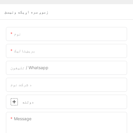
زموږ سره اړیکه ونیسئ
نوم
بریښنالیک
تلیفون / Whatsapp
د شرکت نوم
دوتنه
Message