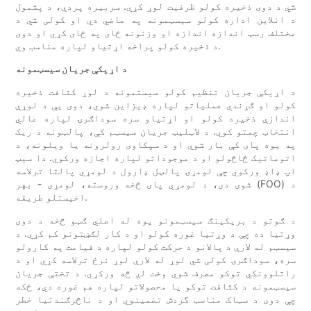
شي د دوی ذخیره کولو ظرفیت لوړ کړي. سربیره پردې، د پشمول
د انلاین اداره کولو سیسټمونه په ماضي دي او کولی شي د
مختلف رسټ اندازه اندازه او وزنونه ځای په ځای کړي او دوی
د ذخیره کولو پراخه اړتیاو لپاره مناسب وي.
د اړیکې جریان سیسټمونه
د اړیکې جریان تنظیم کولو سیستمونه د لوړ کثافت ذخیره
کولو او ګړندي عملیاتو لپاره ډیزاین شوي، دوی یې د لوړې
اندازې ذخیره کولو او اړتیاو سره سوداګرۍ لپاره عالي
انتخاب چمتو کوي. د لاټلیټ جریان سیسټم کې، پالټونه د ریک
په یوه پای کې بار شوي او د سپکاوی رولرونه یا ویلونه، د
اتوماتیک څاڅولو او د موجوداتو لپاره اجازه ورکوي. دا سیټ
اپ ډاډ ورکوي چې لومړۍ پالټل ډارول د لومړي پالتا ترلاسه
شوی دی، د لومړي پای څخه وروسته، لومړی - بهر (FOO) د
اخیستلو طریقه.
د ګوتو د بریکینګ سیسټمونو یوه له اصلي ګټو څخه د دوی
وړتیا ده چې د وړتیا غوره کولو او د کار لګښتونو کم کړي. د
سیسټم له لارې د پالانو د حرکت کولو لپاره د قیامت په کارولو
سره، سوداګرۍ کولی شي لوړ له لارې لوړ نرخ ترلاسه کړي او د
راتلوونکي توکو مصرف شوي وخت لږ څه ورکړي. د تختې جریان
سیسټمونه د کثافت توکو یا محصولاتو لپاره هم غوره دي، ځکه
چې دوی د سټاک مناسب گردش تضمینوي او د ناڅرګندتیا خطر