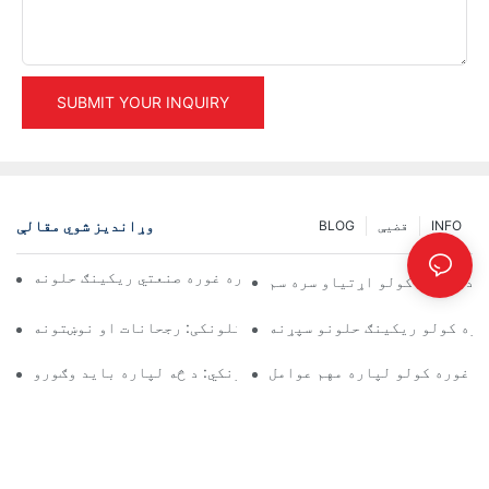
SUBMIT YOUR INQUIRY
وړاندیز شوي مقالې
INFO
قضیې
BLOG
د ګودامونو د موثر مدیریت لپاره غوره صنعتي ریکینګ حلونه
و د ذخیره کولو اړتیاو سره سم
یره کولو ریکینګ حلونو سپړنه
د پالټ ریک حلونو راتلونکی: رجحانات او نوښتونه
ري غوره کولو لپاره مهم عوامل
د ګودامونو د ریک کولو عرضه کوونکي: د څه لپاره باید وګورو