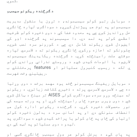
کموي.
د ګرځنده ریکونو سیسټم
د موبایل رتبو کولو سیسټمونه، د تړون یا منقول مدیریت
سیسټمونو په نوم هم پیژندل کیږي، د سوداګرۍ لپاره ځانګړي
حل وړاندیز کوي چې په محدود فضا کې د دوی ذخیره کولو ظرفیت
اعظمي کولو په تمه دي. دا سیسټمونه په ګرځنده اډو کې
ایښودل شوي ریکونه شامل دي چې د کورونو سره نصب شوي،
چلوونکو ته اجازه ورکوي ځانګړي ریکونو ته د لاسرسي لپاره
موقتي علت رامینځته کړي. د ګرځنده ریکایدینګ سیسټمونه
لارښود یا اتومات کیدی شي، د وروستي نذرانې وړاندې کولو
پرمختللي ب features ې لکه د ریموټ کنټرول عملیاتو او
ریښتیني وخت فهرست.
د موبایل ریفینګ سیسټمونو څخه یوه مهمه برخه د دوی وړتیا
ده چې د لاسرسي لاسرسي پرته د ذخیرې کثافت زیاتوي. د ریکونو
تر مینځ د ټاکل شوي AISES له مینځه وړو سره، سوداګرۍ کولی
شي د دوی ډیری موجود ځای رامینځته کړي او په ورته سیمه کې
نور محصولات ذخیره کړي. د ګرځنده ریکونو اداره کول هم
انعطاف منونکي دي او په اسانۍ سره د بدلون ذخیره کولو
اړتیاو کې ځای په ځای کولو یا پراخه کیدی شي، د سوداګرۍ په
لیدو د دوی عملیاتو په لټه کې دي.
په پای کې، د یرغل کولو هر ډول سیسټم ځانګړي ګټې او