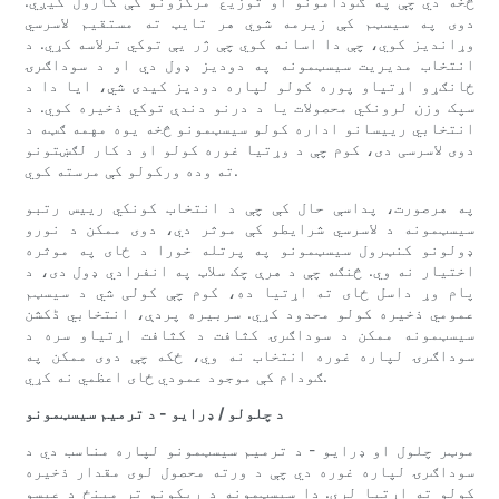
څخه دي چې په ګودامونو او توزیع مرکزونو کې کارول کیږي.
دوی په سیسټم کې زیرمه شوي هر تایټ ته مستقیم لاسرسي
وړاندیز کوي، چې دا اسانه کوي چې ژر یې توکي ترلاسه کړي. د
انتخاب مدیریت سیسټمونه په دودیز ډول دي او د سوداګرۍ
ځانګړو اړتیاو پوره کولو لپاره دوديز کیدی شي، ایا دا د
سپک وزن لرونکي محصولات یا د درنو دندې توکي ذخیره کوي. د
انتخابي رییسانو اداره کولو سیسټمونو څخه یوه مهمه ګټه د
دوی لاسرسی دی، کوم چې د وړتیا غوره کولو او د کار لګښتونو
ته وده ورکولو کې مرسته کوي.
په هرصورت، پداسې حال کې چې د انتخاب کونکي رییس رتبو
سیسټمونه د لاسرسي شرایطو کې موثر دي، دوی ممکن د نورو
ډولونو کنټرول سیسټمونو په پرتله خورا د ځای په موثره
اختیار نه وي. څنګه چې د هرې چک سلاټ په انفرادي ډول دی، د
پام وړ داسل ځای ته اړتیا ده، کوم چې کولی شي د سیسټم
عمومي ذخیره کولو محدود کړي. سربیره پردې، انتخابي ڈکشن
سیسټمونه ممکن د سوداګرۍ کثافت د کثافت اړتیاو سره د
سوداګرۍ لپاره غوره انتخاب نه وي، ځکه چې دوی ممکن په
ګودام کې موجود عمودي ځای اعظمي نه کړي.
د چلولو / ډرایو - د ترمیم سیسټمونو
موټر چلول او ډرایو - د ترمیم سیسټمونو لپاره مناسب دي د
سوداګرۍ لپاره غوره دي چې د ورته محصول لوی مقدار ذخیره
کولو ته اړتیا لري. دا سیسټمونه د ریکونو تر مینځ د عیسو