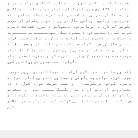
محدودیتونه وړاندې کوي، د سوداګرۍ ځانګړي اړتیاو پورې
اړوند. د انتخابي رییسانو اداره کولو سیسټمونه د سوداګرۍ
لپاره مثالی دي چې د لاسرسي او غوره کولو موثریت ته
لومړیتوب ورکوي، پداسې حال کې چې د موټر چلولو او موټر
چلولو له لارې د جوماتونوس محصولاتو د لوړې کثافت ذخیره
کولو لپاره مناسب دي. د پشمول بیک رتبې سیسټمونو سیسټمونه
د انتخاب او ذخیره کولو کثافت ترمنځ ښه توازن چمتو کوي،
پداسې حال کې چې د ګوتو جریان سیسټمونه د لوړې حجم ذخیره
او ګړندي عملیاتو لپاره ډیزاین شوي. د موبایل انکز کولو
سیسټمونه په محدود ځای کې د ذخیره کولو ظرفیت اعظمي کولو
لپاره انعطاف وړ حل وړاندیز کوي.
کله چې ستاسو د سوداګرۍ لپاره د خورا اغیزمن رییس سیسټم
غوره کړئ، عوامل په پام کې ونیسئ چې تاسو یې اداره کوئ، د
ذخیره کولو فریکونسۍ، او شته سرعت غوره کول. د دې
معیارونو ارزولو او د هر ریکینګ سیسټم قوي او ضعفونو
باندې تفاهم کولو سره، تاسو کولی شئ باخبره پریکړه وکړئ
چې ستاسو د ګودام عملیات یې ګړندي کړي او موثریت یې اعظمي
کړي.