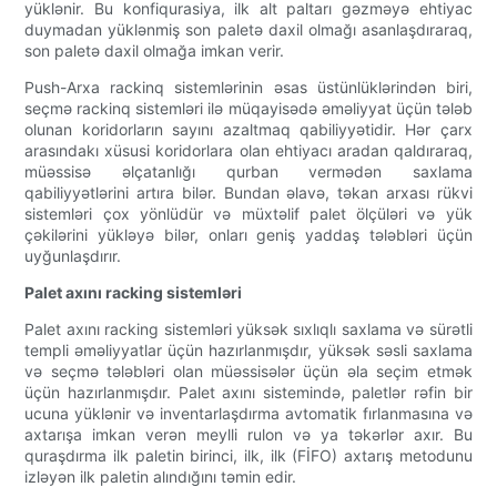
yüklənir. Bu konfiqurasiya, ilk alt paltarı gəzməyə ehtiyac
duymadan yüklənmiş son paletə daxil olmağı asanlaşdıraraq,
son paletə daxil olmağa imkan verir.
Push-Arxa rackinq sistemlərinin əsas üstünlüklərindən biri,
seçmə rackinq sistemləri ilə müqayisədə əməliyyat üçün tələb
olunan koridorların sayını azaltmaq qabiliyyətidir. Hər çarx
arasındakı xüsusi koridorlara olan ehtiyacı aradan qaldıraraq,
müəssisə əlçatanlığı qurban vermədən saxlama
qabiliyyətlərini artıra bilər. Bundan əlavə, təkan arxası rükvi
sistemləri çox yönlüdür və müxtəlif palet ölçüləri və yük
çəkilərini yükləyə bilər, onları geniş yaddaş tələbləri üçün
uyğunlaşdırır.
Palet axını racking sistemləri
Palet axını racking sistemləri yüksək sıxlıqlı saxlama və sürətli
templi əməliyyatlar üçün hazırlanmışdır, yüksək səsli saxlama
və seçmə tələbləri olan müəssisələr üçün əla seçim etmək
üçün hazırlanmışdır. Palet axını sistemində, paletlər rəfin bir
ucuna yüklənir və inventarlaşdırma avtomatik fırlanmasına və
axtarışa imkan verən meylli rulon və ya təkərlər axır. Bu
quraşdırma ilk paletin birinci, ilk, ilk (FİFO) axtarış metodunu
izləyən ilk paletin alındığını təmin edir.