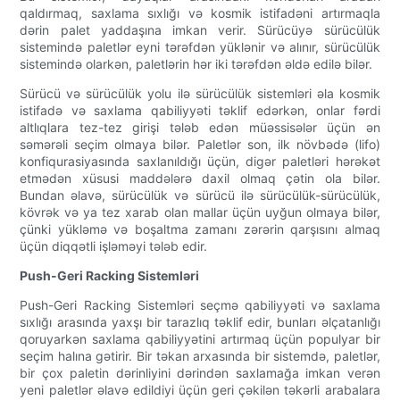
qaldırmaq, saxlama sıxlığı və kosmik istifadəni artırmaqla
dərin palet yaddaşına imkan verir. Sürücüyə sürücülük
sistemində paletlər eyni tərəfdən yüklənir və alınır, sürücülük
sistemində olarkən, paletlərin hər iki tərəfdən əldə edilə bilər.
Sürücü və sürücülük yolu ilə sürücülük sistemləri əla kosmik
istifadə və saxlama qabiliyyəti təklif edərkən, onlar fərdi
altlıqlara tez-tez girişi tələb edən müəssisələr üçün ən
səmərəli seçim olmaya bilər. Paletlər son, ilk növbədə (lifo)
konfiqurasiyasında saxlanıldığı üçün, digər paletləri hərəkət
etmədən xüsusi maddələrə daxil olmaq çətin ola bilər.
Bundan əlavə, sürücülük və sürücü ilə sürücülük-sürücülük,
kövrək və ya tez xarab olan mallar üçün uyğun olmaya bilər,
çünki yükləmə və boşaltma zamanı zərərin qarşısını almaq
üçün diqqətli işləməyi tələb edir.
Push-Geri Racking Sistemləri
Push-Geri Racking Sistemləri seçmə qabiliyyəti və saxlama
sıxlığı arasında yaxşı bir tarazlıq təklif edir, bunları əlçatanlığı
qoruyarkən saxlama qabiliyyətini artırmaq üçün populyar bir
seçim halına gətirir. Bir təkan arxasında bir sistemdə, paletlər,
bir çox paletin dərinliyini dərindən saxlamağa imkan verən
yeni paletlər əlavə edildiyi üçün geri çəkilən təkərli arabalara