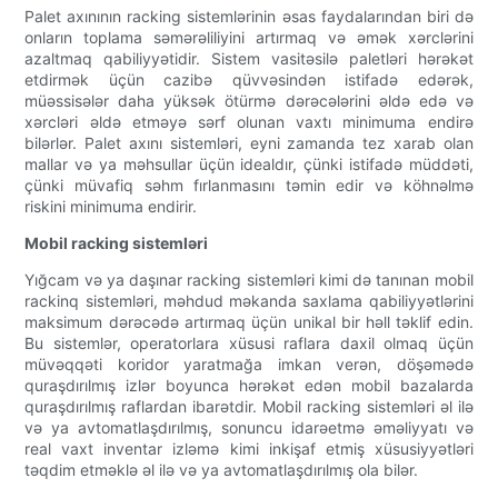
Palet axınının racking sistemlərinin əsas faydalarından biri də
onların toplama səmərəliliyini artırmaq və əmək xərclərini
azaltmaq qabiliyyətidir. Sistem vasitəsilə paletləri hərəkət
etdirmək üçün cazibə qüvvəsindən istifadə edərək,
müəssisələr daha yüksək ötürmə dərəcələrini əldə edə və
xərcləri əldə etməyə sərf olunan vaxtı minimuma endirə
bilərlər. Palet axını sistemləri, eyni zamanda tez xarab olan
mallar və ya məhsullar üçün idealdır, çünki istifadə müddəti,
çünki müvafiq səhm fırlanmasını təmin edir və köhnəlmə
riskini minimuma endirir.
Mobil racking sistemləri
Yığcam və ya daşınar racking sistemləri kimi də tanınan mobil
rackinq sistemləri, məhdud məkanda saxlama qabiliyyətlərini
maksimum dərəcədə artırmaq üçün unikal bir həll təklif edin.
Bu sistemlər, operatorlara xüsusi raflara daxil olmaq üçün
müvəqqəti koridor yaratmağa imkan verən, döşəmədə
quraşdırılmış izlər boyunca hərəkət edən mobil bazalarda
quraşdırılmış raflardan ibarətdir. Mobil racking sistemləri əl ilə
və ya avtomatlaşdırılmış, sonuncu idarəetmə əməliyyatı və
real vaxt inventar izləmə kimi inkişaf etmiş xüsusiyyətləri
təqdim etməklə əl ilə və ya avtomatlaşdırılmış ola bilər.