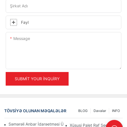
Şirkət Adı
Fayl
Message
SUBMIT YOUR INQUIRY
TÖVSIYƏ OLUNAN MƏQALƏLƏR
BLOG
Davalar
INFO
Səmərəli Anbar İdarəetməsi Üçün Ən Yaxşı Sənaye Raf Həlləri
Xüsusi Palet Rəf Seçimləri: Sax