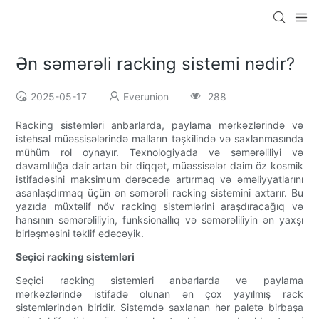
Ən səmərəli racking sistemi nədir?
2025-05-17
Everunion
288
Racking sistemləri anbarlarda, paylama mərkəzlərində və
istehsal müəssisələrində malların təşkilində və saxlanmasında
mühüm rol oynayır. Texnologiyada və səmərəliliyi və
davamlılığa dair artan bir diqqət, müəssisələr daim öz kosmik
istifadəsini maksimum dərəcədə artırmaq və əməliyyatlarını
asanlaşdırmaq üçün ən səmərəli racking sistemini axtarır. Bu
yazıda müxtəlif növ racking sistemlərini araşdıracağıq və
hansının səmərəliliyin, funksionallıq və səmərəliliyin ən yaxşı
birləşməsini təklif edəcəyik.
Seçici racking sistemləri
Seçici racking sistemləri anbarlarda və paylama
mərkəzlərində istifadə olunan ən çox yayılmış rack
sistemlərindən biridir. Sistemdə saxlanan hər paletə birbaşa