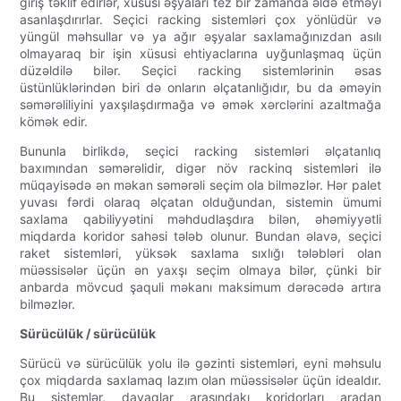
giriş təklif edirlər, xüsusi əşyaları tez bir zamanda əldə etməyi
asanlaşdırırlar. Seçici racking sistemləri çox yönlüdür və
yüngül məhsullar və ya ağır əşyalar saxlamağınızdan asılı
olmayaraq bir işin xüsusi ehtiyaclarına uyğunlaşmaq üçün
düzəldilə bilər. Seçici racking sistemlərinin əsas
üstünlüklərindən biri də onların əlçatanlığıdır, bu da əməyin
səmərəliliyini yaxşılaşdırmağa və əmək xərclərini azaltmağa
kömək edir.
Bununla birlikdə, seçici racking sistemləri əlçatanlıq
baxımından səmərəlidir, digər növ rackinq sistemləri ilə
müqayisədə ən məkan səmərəli seçim ola bilməzlər. Hər palet
yuvası fərdi olaraq əlçatan olduğundan, sistemin ümumi
saxlama qabiliyyətini məhdudlaşdıra bilən, əhəmiyyətli
miqdarda koridor sahəsi tələb olunur. Bundan əlavə, seçici
raket sistemləri, yüksək saxlama sıxlığı tələbləri olan
müəssisələr üçün ən yaxşı seçim olmaya bilər, çünki bir
anbarda mövcud şaquli məkanı maksimum dərəcədə artıra
bilməzlər.
Sürücülük / sürücülük
Sürücü və sürücülük yolu ilə gəzinti sistemləri, eyni məhsulu
çox miqdarda saxlamaq lazım olan müəssisələr üçün idealdır.
Bu sistemlər, dayaqlar arasındakı koridorları aradan