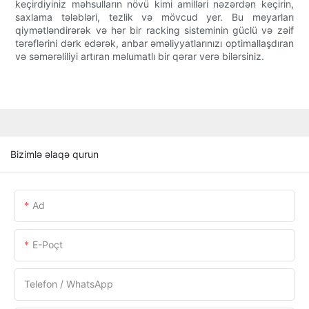
keçirdiyiniz məhsulların növü kimi amilləri nəzərdən keçirin,
saxlama tələbləri, tezlik və mövcud yer. Bu meyarları
qiymətləndirərək və hər bir racking sisteminin güclü və zəif
tərəflərini dərk edərək, anbar əməliyyatlarınızı optimallaşdıran
və səmərəliliyi artıran məlumatlı bir qərar verə bilərsiniz.
Bizimlə əlaqə qurun
Ad
E-Poçt
Telefon / WhatsApp