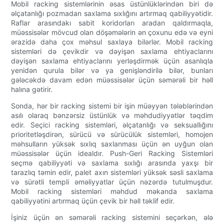
Mobil racking sistemlərinin əsas üstünlüklərindən biri də
əlçatanlığı pozmadan saxlama sıxlığını artırmaq qabiliyyətidir.
Raflar arasındakı sabit koridorları aradan qaldırmaqla,
müəssisələr mövcud olan döşəmələrin ən çoxunu edə və eyni
ərazidə daha çox məhsul saxlaya bilərlər. Mobil racking
sistemləri də çevikdir və dəyişən saxlama ehtiyaclarını
dəyişən saxlama ehtiyaclarını yerləşdirmək üçün asanlıqla
yenidən qurula bilər və ya genişləndirilə bilər, bunları
gələcəkdə davam edən müəssisələr üçün səmərəli bir həll
halına gətirir.
Sonda, hər bir racking sistemi bir işin müəyyən tələblərindən
asılı olaraq bənzərsiz üstünlük və məhdudiyyətlər təqdim
edir. Seçici racking sistemləri, əlçatanlığı və seksuallığını
prioritetləşdirən, sürücü və sürücülük sistemləri, homojen
məhsulların yüksək sıxlıq saxlanması üçün ən uyğun olan
müəssisələr üçün idealdır. Push-Geri Racking Sistemləri
seçmə qabiliyyəti və saxlama sıxlığı arasında yaxşı bir
tarazlıq təmin edir, palet axın sistemləri yüksək səsli saxlama
və sürətli templi əməliyyatlar üçün nəzərdə tutulmuşdur.
Mobil racking sistemləri məhdud məkanda saxlama
qabiliyyətini artırmaq üçün çevik bir həll təklif edir.
İşiniz üçün ən səmərəli racking sistemini seçərkən, ələ