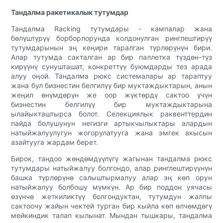
Тандалма ракетикалык тутумдар
Тандалма Racking тутумдары - кампалар жана
бөлүштүрүү борборлорунда колдонулган ринглештирүү
тутумдарынын эң кеңири таралган түрлөрүнүн бири.
Алар тутумда сакталган ар бир паллетка түздөн-түз
кирүүнү сунушташат, конкреттүү буюмдарды тез арада
алуу оңой. Тандалма рюкс системалары ар тараптуу
жана бул бизнестин белгилүү бир муктаждыктарын, анын
жеңил өнүмдөрүн же оор жүктөрдү сактоо үчүн
бизнестин белгилүү бир муктаждыктарына
ылайыкташтырса болот. Селекциялык раквенттердин
пайда болушунун негизги артыкчылыктары алардын
натыйжалуулугун жогорулатууга жана эмгек акысын
азайтууга жардам берет.
Бирок, тандоо жөндөмдүүлүгү жагынан тандалма рюкс
тутумдары натыйжалуу болгондо, алар ринглештирүүнүн
башка түрлөрүнө салыштырмалуу алар эң көп орун
натыйжалуу болбошу мүмкүн. Ар бир поддон уячасы
өзүнчө жеткиликтүү болгондуктан, тутумдун жалпы
сактоочу жайын чектей турган бир кыйла көп өлчөмдөгү
мейкиндик талап кылынат. Мындан тышкары, тандалма