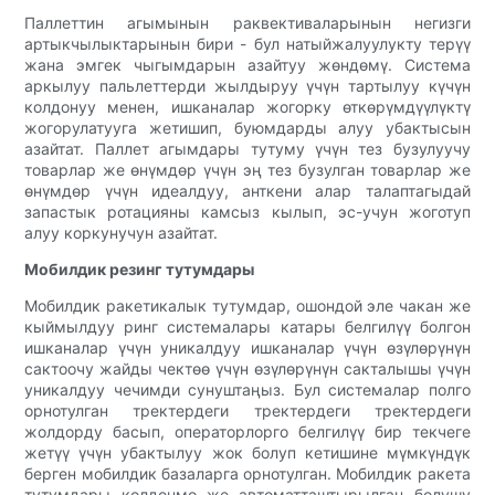
Паллеттин агымынын раквективаларынын негизги
артыкчылыктарынын бири - бул натыйжалуулукту терүү
жана эмгек чыгымдарын азайтуу жөндөмү. Система
аркылуу пальлеттерди жылдыруу үчүн тартылуу күчүн
колдонуу менен, ишканалар жогорку өткөрүмдүүлүктү
жогорулатууга жетишип, буюмдарды алуу убактысын
азайтат. Паллет агымдары тутуму үчүн тез бузулуучу
товарлар же өнүмдөр үчүн эң тез бузулган товарлар же
өнүмдөр үчүн идеалдуу, анткени алар талаптагыдай
запастык ротацияны камсыз кылып, эс-учун жоготуп
алуу коркунучун азайтат.
Мобилдик резинг тутумдары
Мобилдик ракетикалык тутумдар, ошондой эле чакан же
кыймылдуу ринг системалары катары белгилүү болгон
ишканалар үчүн уникалдуу ишканалар үчүн өзүлөрүнүн
сактоочу жайды чектөө үчүн өзүлөрүнүн сакталышы үчүн
уникалдуу чечимди сунуштаңыз. Бул системалар полго
орнотулган тректердеги тректердеги тректердеги
жолдорду басып, операторлорго белгилүү бир текчеге
жетүү үчүн убактылуу жок болуп кетишине мүмкүндүк
берген мобилдик базаларга орнотулган. Мобилдик ракета
тутумдары колдонмо же автоматташтырылган болушу