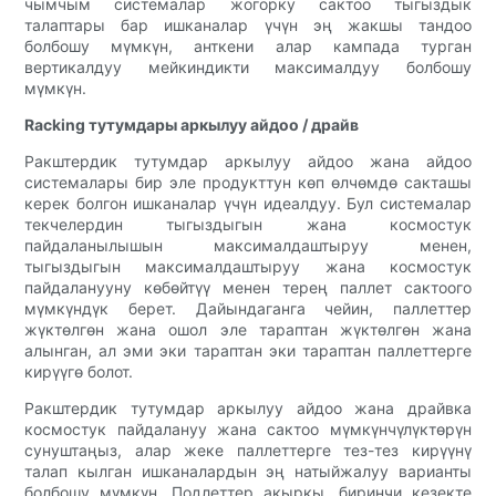
чымчым системалар жогорку сактоо тыгыздык
талаптары бар ишканалар үчүн эң жакшы тандоо
болбошу мүмкүн, анткени алар кампада турган
вертикалдуу мейкиндикти максималдуу болбошу
мүмкүн.
Racking тутумдары аркылуу айдоо / драйв
Ракштердик тутумдар аркылуу айдоо жана айдоо
системалары бир эле продукттун көп өлчөмдө сакташы
керек болгон ишканалар үчүн идеалдуу. Бул системалар
текчелердин тыгыздыгын жана космостук
пайдаланылышын максималдаштыруу менен,
тыгыздыгын максималдаштыруу жана космостук
пайдаланууну көбөйтүү менен терең паллет сактоого
мүмкүндүк берет. Дайындаганга чейин, паллеттер
жүктөлгөн жана ошол эле тараптан жүктөлгөн жана
алынган, ал эми эки тараптан эки тараптан паллеттерге
кирүүгө болот.
Ракштердик тутумдар аркылуу айдоо жана драйвка
космостук пайдалануу жана сактоо мүмкүнчүлүктөрүн
сунуштаңыз, алар жеке паллеттерге тез-тез кирүүнү
талап кылган ишканалардын эң натыйжалуу варианты
болбошу мүмкүн. Подлеттер акыркы, биринчи кезекте