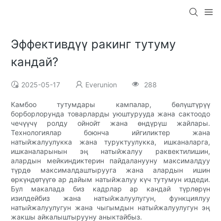
Эффективдүү ракинг тутуму
кандай?
2025-05-17
Everunion
288
Камбоо тутумдары кампалар, бөлүштүрүү
борборлорунда товарларды уюштурууда жана сактоодо
чечүүчү ролду ойнойт жана өндүрүш жайлары.
Технологиялар боюнча ийгиликтер жана
натыйжалуулукка жана туруктуулукка, ишканаларга,
ишканаларынын эң натыйжалуу раквектилишин,
алардын мейкиндиктерин пайдаланууну максималдуу
түрдө максималдаштырууга жана алардын ишин
өркүндөтүүгө ар дайым натыйжалуу күч тутумун издеди.
Бул макалада биз кадрлар ар кандай түрлөрүн
изилдейбиз жана натыйжалуулугун, функциялуу
натыйжалуулугун жана чыгымдын натыйжалуулугун эң
жакшы айкалыштырууну аныктайбыз.