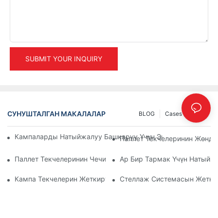
SUBMIT YOUR INQUIRY
СУНУШТАЛГАН МАКАЛАЛАР
BLOG
Cases
INFO
Кампаларды Натыйжалуу Башкаруу Үчүн Эң Мыкты Өнөр Ж
Паллет Текчелеринин Жөнд
Паллет Текчелеринин Чечимдеринин Келечеги: Тренддер 
Ар Бир Тармак Үчүн Натыйж
Кампа Текчелерин Жеткирүүчүлөр: Эмнеге Көңүл Буруу Кер
Стеллаж Системасын Жеткир