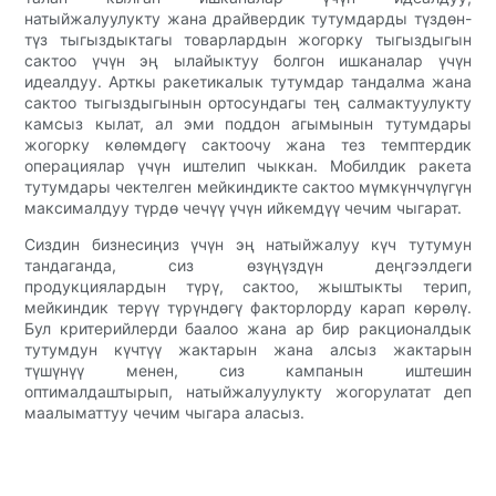
натыйжалуулукту жана драйвердик тутумдарды түздөн-
түз тыгыздыктагы товарлардын жогорку тыгыздыгын
сактоо үчүн эң ылайыктуу болгон ишканалар үчүн
идеалдуу. Арткы ракетикалык тутумдар тандалма жана
сактоо тыгыздыгынын ортосундагы тең салмактуулукту
камсыз кылат, ал эми поддон агымынын тутумдары
жогорку көлөмдөгү сактоочу жана тез темптердик
операциялар үчүн иштелип чыккан. Мобилдик ракета
тутумдары чектелген мейкиндикте сактоо мүмкүнчүлүгүн
максималдуу түрдө чечүү үчүн ийкемдүү чечим чыгарат.
Сиздин бизнесиңиз үчүн эң натыйжалуу күч тутумун
тандаганда, сиз өзүңүздүн деңгээлдеги
продукциялардын түрү, сактоо, жыштыкты терип,
мейкиндик терүү түрүндөгү факторлорду карап көрөлү.
Бул критерийлерди баалоо жана ар бир ракционалдык
тутумдун күчтүү жактарын жана алсыз жактарын
түшүнүү менен, сиз кампанын иштешин
оптималдаштырып, натыйжалуулукту жогорулатат деп
маалыматтуу чечим чыгара аласыз.