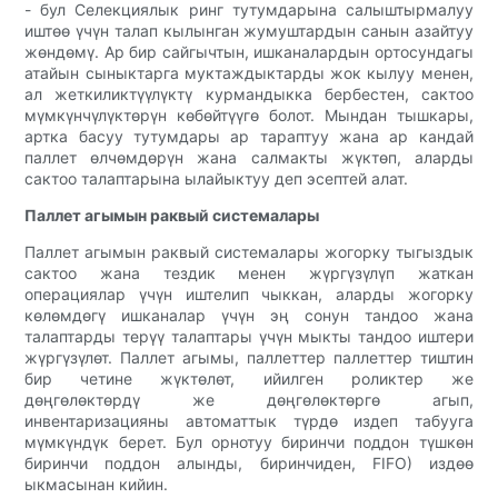
- бул Селекциялык ринг тутумдарына салыштырмалуу
иштөө үчүн талап кылынган жумуштардын санын азайтуу
жөндөмү. Ар бир сайгычтын, ишканалардын ортосундагы
атайын сыныктарга муктаждыктарды жок кылуу менен,
ал жеткиликтүүлүктү курмандыкка бербестен, сактоо
мүмкүнчүлүктөрүн көбөйтүүгө болот. Мындан тышкары,
артка басуу тутумдары ар тараптуу жана ар кандай
паллет өлчөмдөрүн жана салмакты жүктөп, аларды
сактоо талаптарына ылайыктуу деп эсептей алат.
Паллет агымын раквый системалары
Паллет агымын раквый системалары жогорку тыгыздык
сактоо жана тездик менен жүргүзүлүп жаткан
операциялар үчүн иштелип чыккан, аларды жогорку
көлөмдөгү ишканалар үчүн эң сонун тандоо жана
талаптарды терүү талаптары үчүн мыкты тандоо иштери
жүргүзүлөт. Паллет агымы, паллеттер паллеттер тиштин
бир четине жүктөлөт, ийилген роликтер же
дөңгөлөктөрдү же дөңгөлөктөргө агып,
инвентаризацияны автоматтык түрдө издеп табууга
мүмкүндүк берет. Бул орнотуу биринчи поддон түшкөн
биринчи поддон алынды, биринчиден, FIFO) издөө
ыкмасынан кийин.