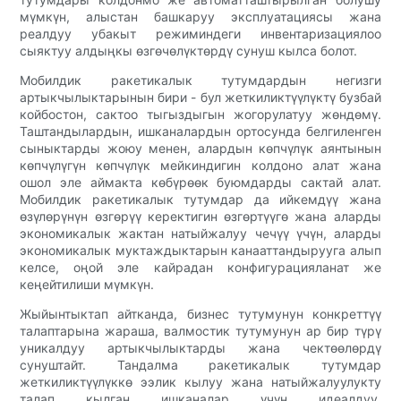
мүмкүн, алыстан башкаруу эксплуатациясы жана
реалдуу убакыт режиминдеги инвентаризациялоо
сыяктуу алдыңкы өзгөчөлүктөрдү сунуш кылса болот.
Мобилдик ракетикалык тутумдардын негизги
артыкчылыктарынын бири - бул жеткиликтүүлүктү бузбай
койбостон, сактоо тыгыздыгын жогорулатуу жөндөмү.
Таштандылардын, ишканалардын ортосунда белгиленген
сыныктарды жоюу менен, алардын көпчүлүк аянтынын
көпчүлүгүн көпчүлүк мейкиндигин колдоно алат жана
ошол эле аймакта көбүрөөк буюмдарды сактай алат.
Мобилдик ракетикалык тутумдар да ийкемдүү жана
өзүлөрүнүн өзгөрүү керектигин өзгөртүүгө жана аларды
экономикалык жактан натыйжалуу чечүү үчүн, аларды
экономикалык муктаждыктарын канааттандырууга алып
келсе, оңой эле кайрадан конфигурацияланат же
кеңейтилиши мүмкүн.
Жыйынтыктап айтканда, бизнес тутумунун конкреттүү
талаптарына жараша, валмостик тутумунун ар бир түрү
уникалдуу артыкчылыктарды жана чектөөлөрдү
сунуштайт. Тандалма ракетикалык тутумдар
жеткиликтүүлүккө ээлик кылуу жана натыйжалуулукту
талап кылган ишканалар үчүн идеалдуу,