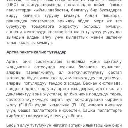
(LIFO) конфигурациясында сакталгандан кийин, башка
паллеттерди кыймылдабастан, белгилүү бир буюмдарга
кирүү кыйынга турушу мүмкүн. Андан тышкары,
раквендик системалар аркылуу айдап, морт же тез
бузулуучу товарларга жарактуу болбошу мүмкүн,
анткени жүктөлүүдө келтирилген жана түшүрүү учурунда
зыяндын алдын алуу үчүн кылдаттык менен иштөөнү
талап кылышы мүмкүн.
Артка ракетикалык тутумдар
Арткы ринг системалары тандалма жана сактоочу
жандыктын ортосунда жакшы балансты сунуштап,
аларды таанып-билүү, ал жеткиликтүүлүктү сактап
жатканда өздүк ишканаларды максималдуу тандоо үчүн,
аларды популярдуу тандоо жасады. Баскан системада,
поддоно арткы соргучту артка жылдырып, артта калган
дөңгөлөктүү арка жүктөлөт, ал бир нече поддонду терең
сактоого мүмкүндүк берет. Бул конфигурация биринчи
жолу (FLILO) издөө ыкмасына (FLILO) издөөгө киришүү
үчүн, башка паллеттерге кирбестен, башка паллеттерге
кирбестен кирүүгө мүмкүнчүлүк берет.
Басып алуу тутумунун негизги артыкчылыктарынын бири