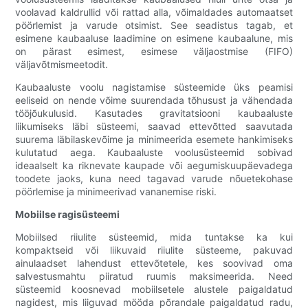
voolavad kaldrullid või rattad alla, võimaldades automaatset
pöörlemist ja varude otsimist. See seadistus tagab, et
esimene kaubaaluse laadimine on esimene kaubaalune, mis
on pärast esimest, esimese väljaostmise (FIFO)
väljavõtmismeetodit.
Kaubaaluste voolu nagistamise süsteemide üks peamisi
eeliseid on nende võime suurendada tõhusust ja vähendada
tööjõukulusid. Kasutades gravitatsiooni kaubaaluste
liikumiseks läbi süsteemi, saavad ettevõtted saavutada
suurema läbilaskevõime ja minimeerida esemete hankimiseks
kulutatud aega. Kaubaaluste voolusüsteemid sobivad
ideaalselt ka riknevate kaupade või aegumiskuupäevadega
toodete jaoks, kuna need tagavad varude nõuetekohase
pöörlemise ja minimeerivad vananemise riski.
Mobiilse ragisüsteemi
Mobiilsed riiulite süsteemid, mida tuntakse ka kui
kompaktseid või liikuvaid riiulite süsteeme, pakuvad
ainulaadset lahendust ettevõtetele, kes soovivad oma
salvestusmahtu piiratud ruumis maksimeerida. Need
süsteemid koosnevad mobiilsetele alustele paigaldatud
nagidest, mis liiguvad mööda põrandale paigaldatud radu,