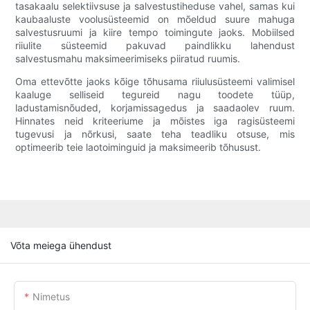
tasakaalu selektiivsuse ja salvestustiheduse vahel, samas kui
kaubaaluste voolusüsteemid on mõeldud suure mahuga
salvestusruumi ja kiire tempo toimingute jaoks. Mobiilsed
riiulite süsteemid pakuvad paindlikku lahendust
salvestusmahu maksimeerimiseks piiratud ruumis.
Oma ettevõtte jaoks kõige tõhusama riiulusüsteemi valimisel
kaaluge selliseid tegureid nagu toodete tüüp,
ladustamisnõuded, korjamissagedus ja saadaolev ruum.
Hinnates neid kriteeriume ja mõistes iga ragisüsteemi
tugevusi ja nõrkusi, saate teha teadliku otsuse, mis
optimeerib teie laotoiminguid ja maksimeerib tõhusust.
Võta meiega ühendust
Nimetus