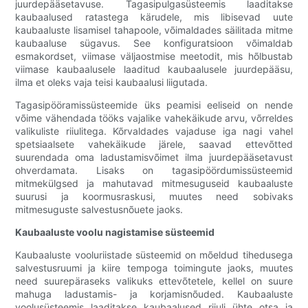
juurdepääsetavuse. Tagasipulgasüsteemis laaditakse
kaubaalused ratastega kärudele, mis libisevad uute
kaubaaluste lisamisel tahapoole, võimaldades säilitada mitme
kaubaaluse sügavus. See konfiguratsioon võimaldab
esmakordset, viimase väljaostmise meetodit, mis hõlbustab
viimase kaubaalusele laaditud kaubaalusele juurdepääsu,
ilma et oleks vaja teisi kaubaalusi liigutada.
Tagasipööramissüsteemide üks peamisi eeliseid on nende
võime vähendada tööks vajalike vahekäikude arvu, võrreldes
valikuliste riiulitega. Kõrvaldades vajaduse iga nagi vahel
spetsiaalsete vahekäikude järele, saavad ettevõtted
suurendada oma ladustamisvõimet ilma juurdepääsetavust
ohverdamata. Lisaks on tagasipöördumissüsteemid
mitmekülgsed ja mahutavad mitmesuguseid kaubaaluste
suurusi ja koormusraskusi, muutes need sobivaks
mitmesuguste salvestusnõuete jaoks.
Kaubaaluste voolu nagistamise süsteemid
Kaubaaluste vooluriistade süsteemid on mõeldud tihedusega
salvestusruumi ja kiire tempoga toimingute jaoks, muutes
need suurepäraseks valikuks ettevõtetele, kellel on suure
mahuga ladustamis- ja korjamisnõuded. Kaubaaluste
voolusüsteemis laaditakse kaubaalused riiuli ühte otsa ja