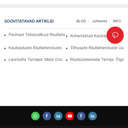
SOOVITATAVAD ARTIKLID
BLOG
Juhtumid
INFO
Parimad Tööstuslikud Riiulilahendused Tõhusaks Laohalduseks
Kohandatud Kaubaaluste Riiuli
Kaubaaluste Riiulilahenduste Tulevik: Trendid Ja Uuendused
Tõhusate Riiulilahenduste Uuri
Laoriiulite Tarnijad: Mida Otsida
Riiulisüsteemide Tarnija: Õige 