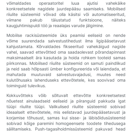
võimaldades operaatoritel luua ajutisi vahekäike
konkreetsetele nagidele juurdepääsu saamiseks. Mobiilsed
riiulite süsteemid võivad olla käsitsi või automatiseeritud,
viimane pakub täiustatud funktsioone, näiteks
kaugjuhtimispuldi töö ja reaalajas varude jälgimine.
Mobiilse rackisüsteemide üks peamisi eeliseid on nende
võime suurendada salvestustihedust ilma ligipääsetavust
kahjustamata. Kõrvaldades fikseeritud vahekäigud nagide
vahel, saavad ettevõtted oma saadaolevast põrandapinnast
maksimaalselt ära kasutada ja hoida rohkem tooteid samas
piirkonnas. Mobiilsed riiulite süsteemid on samuti paindlikud
ja neid saab hõlpsasti ümber konfigureerida või laiendada, et
mahutada muutuvaid salvestusvajadusi, muutes need
kulutõhusaks lahenduseks ettevõtetele, kes soovivad oma
toiminguid tulevikus.
Kokkuvõtteks võib sõltuvalt ettevõtte konkreetsetest
nõuetest ainulaadseid eeliseid ja piiranguid pakkuda igat
tüüpi riiulite tüüpi. Valikulised riiulite süsteemid sobivad
ideaalselt ettevõtetele, mis eelistavad juurdepääsetavust ja
korjamise tõhusust, samas kui sisse- ja läbisõidusüsteemid
sobivad kõige paremini homogeensete toodete tihedusega
säilitamiseks. Push-tagasihoidmissüsteemid pakuvad head