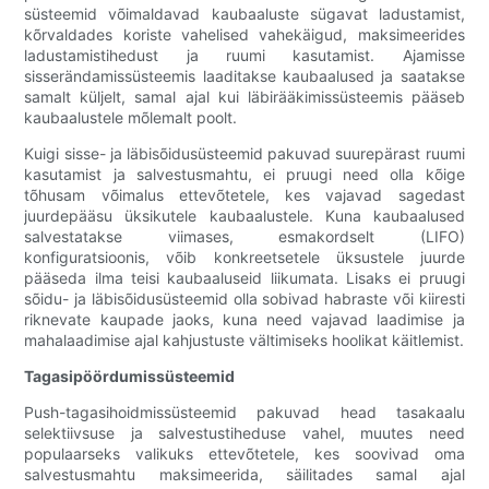
süsteemid võimaldavad kaubaaluste sügavat ladustamist,
kõrvaldades koriste vahelised vahekäigud, maksimeerides
ladustamistihedust ja ruumi kasutamist. Ajamisse
sisserändamissüsteemis laaditakse kaubaalused ja saatakse
samalt küljelt, samal ajal kui läbirääkimissüsteemis pääseb
kaubaalustele mõlemalt poolt.
Kuigi sisse- ja läbisõidusüsteemid pakuvad suurepärast ruumi
kasutamist ja salvestusmahtu, ei pruugi need olla kõige
tõhusam võimalus ettevõtetele, kes vajavad sagedast
juurdepääsu üksikutele kaubaalustele. Kuna kaubaalused
salvestatakse viimases, esmakordselt (LIFO)
konfiguratsioonis, võib konkreetsetele üksustele juurde
pääseda ilma teisi kaubaaluseid liikumata. Lisaks ei pruugi
sõidu- ja läbisõidusüsteemid olla sobivad habraste või kiiresti
riknevate kaupade jaoks, kuna need vajavad laadimise ja
mahalaadimise ajal kahjustuste vältimiseks hoolikat käitlemist.
Tagasipöördumissüsteemid
Push-tagasihoidmissüsteemid pakuvad head tasakaalu
selektiivsuse ja salvestustiheduse vahel, muutes need
populaarseks valikuks ettevõtetele, kes soovivad oma
salvestusmahtu maksimeerida, säilitades samal ajal