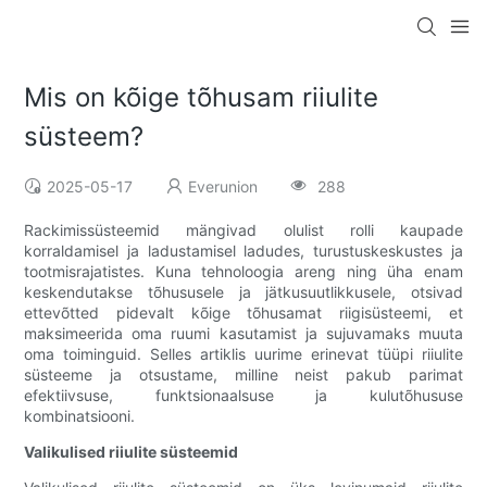
Mis on kõige tõhusam riiulite
süsteem?
2025-05-17
Everunion
288
Rackimissüsteemid mängivad olulist rolli kaupade
korraldamisel ja ladustamisel ladudes, turustuskeskustes ja
tootmisrajatistes. Kuna tehnoloogia areng ning üha enam
keskendutakse tõhususele ja jätkusuutlikkusele, otsivad
ettevõtted pidevalt kõige tõhusamat riigisüsteemi, et
maksimeerida oma ruumi kasutamist ja sujuvamaks muuta
oma toiminguid. Selles artiklis uurime erinevat tüüpi riiulite
süsteeme ja otsustame, milline neist pakub parimat
efektiivsuse, funktsionaalsuse ja kulutõhususe
kombinatsiooni.
Valikulised riiulite süsteemid