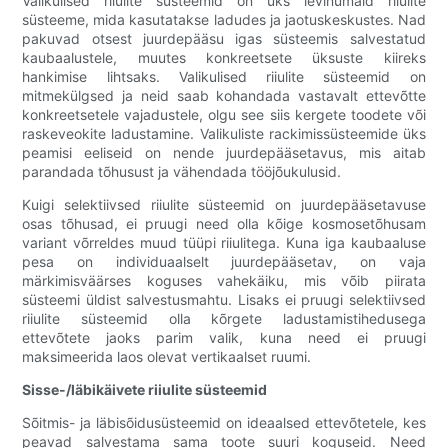
Valikulised riiulite süsteemid on üks levinumaid riiulite
süsteeme, mida kasutatakse ladudes ja jaotuskeskustes. Nad
pakuvad otsest juurdepääsu igas süsteemis salvestatud
kaubaalustele, muutes konkreetsete üksuste kiireks
hankimise lihtsaks. Valikulised riiulite süsteemid on
mitmekülgsed ja neid saab kohandada vastavalt ettevõtte
konkreetsetele vajadustele, olgu see siis kergete toodete või
raskeveokite ladustamine. Valikuliste rackimissüsteemide üks
peamisi eeliseid on nende juurdepääsetavus, mis aitab
parandada tõhusust ja vähendada tööjõukulusid.
Kuigi selektiivsed riiulite süsteemid on juurdepääsetavuse
osas tõhusad, ei pruugi need olla kõige kosmosetõhusam
variant võrreldes muud tüüpi riiulitega. Kuna iga kaubaaluse
pesa on individuaalselt juurdepääsetav, on vaja
märkimisväärses koguses vahekäiku, mis võib piirata
süsteemi üldist salvestusmahtu. Lisaks ei pruugi selektiivsed
riiulite süsteemid olla kõrgete ladustamistihedusega
ettevõtete jaoks parim valik, kuna need ei pruugi
maksimeerida laos olevat vertikaalset ruumi.
Sisse-/läbikäivete riiulite süsteemid
Sõitmis- ja läbisõidusüsteemid on ideaalsed ettevõtetele, kes
peavad salvestama sama toote suuri koguseid. Need