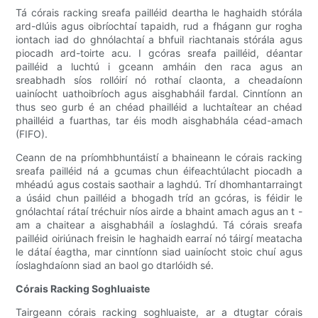
Tá córais racking sreafa pailléid deartha le haghaidh stórála
ard-dlúis agus oibríochtaí tapaidh, rud a fhágann gur rogha
iontach iad do ghnólachtaí a bhfuil riachtanais stórála agus
piocadh ard-toirte acu. I gcóras sreafa pailléid, déantar
pailléid a luchtú i gceann amháin den raca agus an
sreabhadh síos rollóirí nó rothaí claonta, a cheadaíonn
uainíocht uathoibríoch agus aisghabháil fardal. Cinntíonn an
thus seo gurb é an chéad phailléid a luchtaítear an chéad
phailléid a fuarthas, tar éis modh aisghabhála céad-amach
(FIFO).
Ceann de na príomhbhuntáistí a bhaineann le córais racking
sreafa pailléid ná a gcumas chun éifeachtúlacht piocadh a
mhéadú agus costais saothair a laghdú. Trí dhomhantarraingt
a úsáid chun pailléid a bhogadh tríd an gcóras, is féidir le
gnólachtaí rátaí tréchuir níos airde a bhaint amach agus an t -
am a chaitear a aisghabháil a íoslaghdú. Tá córais sreafa
pailléid oiriúnach freisin le haghaidh earraí nó táirgí meatacha
le dátaí éagtha, mar cinntíonn siad uainíocht stoic chuí agus
íoslaghdaíonn siad an baol go dtarlóidh sé.
Córais Racking Soghluaiste
Tairgeann córais racking soghluaiste, ar a dtugtar córais