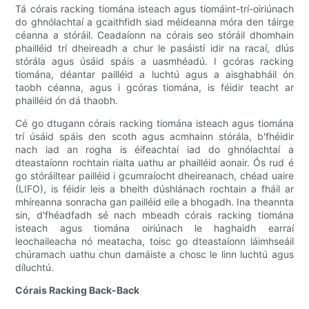
Tá córais racking tiomána isteach agus tiomáint-trí-oiriúnach
do ghnólachtaí a gcaithfidh siad méideanna móra den táirge
céanna a stóráil. Ceadaíonn na córais seo stóráil dhomhain
phailléid trí dheireadh a chur le pasáistí idir na racaí, dlús
stórála agus úsáid spáis a uasmhéadú. I gcóras racking
tiomána, déantar pailléid a luchtú agus a aisghabháil ón
taobh céanna, agus i gcóras tiomána, is féidir teacht ar
phailléid ón dá thaobh.
Cé go dtugann córais racking tiomána isteach agus tiomána
trí úsáid spáis den scoth agus acmhainn stórála, b'fhéidir
nach iad an rogha is éifeachtaí iad do ghnólachtaí a
dteastaíonn rochtain rialta uathu ar phailléid aonair. Ós rud é
go stóráiltear pailléid i gcumraíocht dheireanach, chéad uaire
(LIFO), is féidir leis a bheith dúshlánach rochtain a fháil ar
mhíreanna sonracha gan pailléid eile a bhogadh. Ina theannta
sin, d'fhéadfadh sé nach mbeadh córais racking tiomána
isteach agus tiomána oiriúnach le haghaidh earraí
leochaileacha nó meatacha, toisc go dteastaíonn láimhseáil
chúramach uathu chun damáiste a chosc le linn luchtú agus
díluchtú.
Córais Racking Back-Back