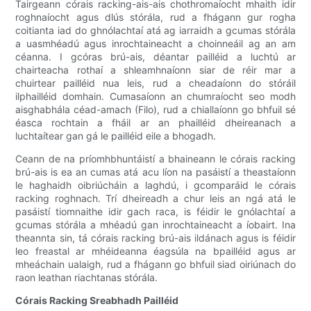
Tairgeann córais racking-ais-ais chothromaíocht mhaith idir
roghnaíocht agus dlús stórála, rud a fhágann gur rogha
coitianta iad do ghnólachtaí atá ag iarraidh a gcumas stórála
a uasmhéadú agus inrochtaineacht a choinneáil ag an am
céanna. I gcóras brú-ais, déantar pailléid a luchtú ar
chairteacha rothaí a shleamhnaíonn siar de réir mar a
chuirtear pailléid nua leis, rud a cheadaíonn do stóráil
ilphailléid domhain. Cumasaíonn an chumraíocht seo modh
aisghabhála céad-amach (Filo), rud a chiallaíonn go bhfuil sé
éasca rochtain a fháil ar an phailléid dheireanach a
luchtaítear gan gá le pailléid eile a bhogadh.
Ceann de na príomhbhuntáistí a bhaineann le córais racking
brú-ais is ea an cumas atá acu líon na pasáistí a theastaíonn
le haghaidh oibriúcháin a laghdú, i gcomparáid le córais
racking roghnach. Trí dheireadh a chur leis an ngá atá le
pasáistí tiomnaithe idir gach raca, is féidir le gnólachtaí a
gcumas stórála a mhéadú gan inrochtaineacht a íobairt. Ina
theannta sin, tá córais racking brú-ais ildánach agus is féidir
leo freastal ar mhéideanna éagsúla na bpailléid agus ar
mheáchain ualaigh, rud a fhágann go bhfuil siad oiriúnach do
raon leathan riachtanas stórála.
Córais Racking Sreabhadh Pailléid