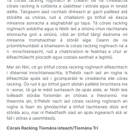
Tá córais racking roghnach ar cheann de na cineálacha
córais racking is coitianta a úsáidtear i stórais agus in ionaid
dáilte. Tairgeann siad rochtain dhíreach ar gach pailléad atá
stóráilte sa chóras, rud a chiallaíonn go bhfuil sé éasca
míreanna sonracha a aisghabháil go tapa. Tá córais racking
roghnach solúbtha agus is féidir iad a oiriúnú chun riachtanais
shonracha gnó a oiriúnú, cibé an bhfuil táirgí éadroma nó
míreanna tromshaothair á stóráil aige. Ceann de na
príomhbhuntáistí a bhaineann le córais racking roghnach ná a
n -inrochtaineacht, rud a chabhraíonn le feabhas a chur ar
éifeachtúlacht piocadh agus costais saothair a laghdú.
Mar sin féin, cé go bhfuil córais racking roghnach éifeachtach
i dtéarmaí inrochtaineachta, b'fhéidir nach iad an rogha is
éifeachtúla spáis iad i gcomparáid le cineálacha eile córas
racking. Ós rud é go bhfuil gach sliotán pailléid inrochtana ina
n -aonar, tá gá le méid suntasach de spás aisle, ar féidir leis
toilleadh stórála foriomlán an chórais a theorannú. Ina
theannta sin, b'fhéidir nach iad córais racking roghnach an
rogha is fearr do ghnólachtaí a bhfuil riachtanais dlúis ard
stórála acu, mar ní fhéadfaidh siad an spás ingearach atá ar
fáil i stóras a uasmhéadú.
Córais Racking Tiomána isteach/Tiomána Trí