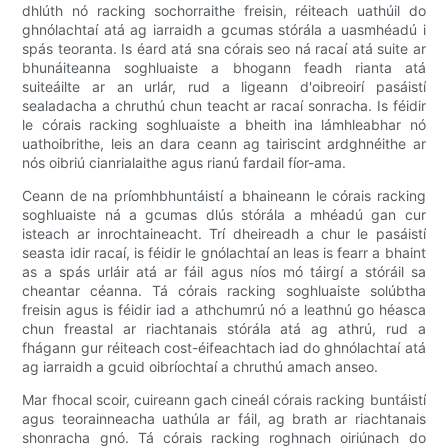
dhlúth nó racking sochorraithe freisin, réiteach uathúil do
ghnólachtaí atá ag iarraidh a gcumas stórála a uasmhéadú i
spás teoranta. Is éard atá sna córais seo ná racaí atá suite ar
bhunáiteanna soghluaiste a bhogann feadh rianta atá
suiteáilte ar an urlár, rud a ligeann d'oibreoirí pasáistí
sealadacha a chruthú chun teacht ar racaí sonracha. Is féidir
le córais racking soghluaiste a bheith ina lámhleabhar nó
uathoibrithe, leis an dara ceann ag tairiscint ardghnéithe ar
nós oibriú cianrialaithe agus rianú fardail fíor-ama.
Ceann de na príomhbhuntáistí a bhaineann le córais racking
soghluaiste ná a gcumas dlús stórála a mhéadú gan cur
isteach ar inrochtaineacht. Trí dheireadh a chur le pasáistí
seasta idir racaí, is féidir le gnólachtaí an leas is fearr a bhaint
as a spás urláir atá ar fáil agus níos mó táirgí a stóráil sa
cheantar céanna. Tá córais racking soghluaiste solúbtha
freisin agus is féidir iad a athchumrú nó a leathnú go héasca
chun freastal ar riachtanais stórála atá ag athrú, rud a
fhágann gur réiteach cost-éifeachtach iad do ghnólachtaí atá
ag iarraidh a gcuid oibríochtaí a chruthú amach anseo.
Mar fhocal scoir, cuireann gach cineál córais racking buntáistí
agus teorainneacha uathúla ar fáil, ag brath ar riachtanais
shonracha gnó. Tá córais racking roghnach oiriúnach do