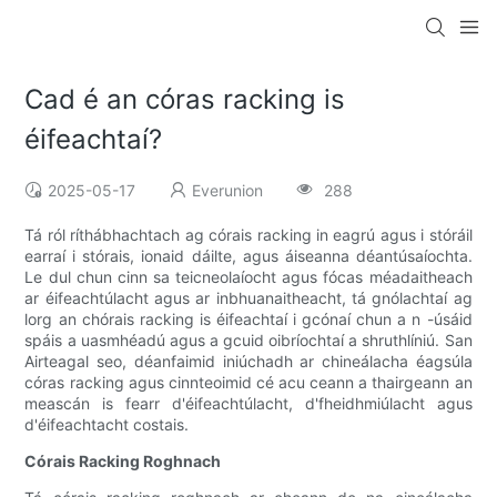
Cad é an córas racking is
éifeachtaí?
2025-05-17
Everunion
288
Tá ról ríthábhachtach ag córais racking in eagrú agus i stóráil
earraí i stórais, ionaid dáilte, agus áiseanna déantúsaíochta.
Le dul chun cinn sa teicneolaíocht agus fócas méadaitheach
ar éifeachtúlacht agus ar inbhuanaitheacht, tá gnólachtaí ag
lorg an chórais racking is éifeachtaí i gcónaí chun a n -úsáid
spáis a uasmhéadú agus a gcuid oibríochtaí a shruthlíniú. San
Airteagal seo, déanfaimid iniúchadh ar chineálacha éagsúla
córas racking agus cinnteoimid cé acu ceann a thairgeann an
meascán is fearr d'éifeachtúlacht, d'fheidhmiúlacht agus
d'éifeachtacht costais.
Córais Racking Roghnach