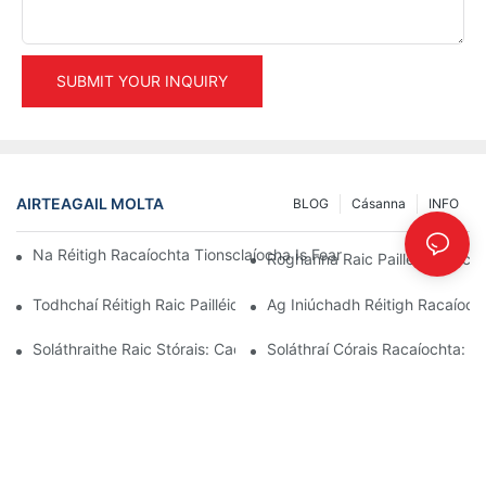
SUBMIT YOUR INQUIRY
AIRTEAGAIL MOLTA
BLOG
Cásanna
INFO
Na Réitigh Racaíochta Tionsclaíocha Is Fearr Le Haghaidh Bainis
Roghanna Raic Pailléid Sainche
Todhchaí Réitigh Raic Pailléid: Treochtaí Agus Nuálaíochtaí
Ag Iniúchadh Réitigh Racaíoch
Soláthraithe Raic Stórais: Cad Atá Le Lorg
Soláthraí Córais Racaíochta: 