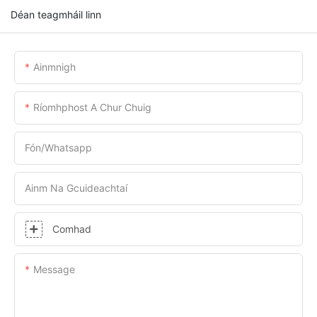
Déan teagmháil linn
Ainmnigh
Ríomhphost A Chur Chuig
Fón/whatsapp
Ainm Na Gcuideachtaí
Comhad
Message