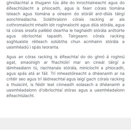
ghnólachtaí a thugann tús áite do inrochtaineacht agus do
éifeachtúlacht a phiocadh, agus is fearr córais tiomána
isteach agus tiomána a oireann do stóráil ard-dlúis táirgí
aonchineálacha. Soláthraíonn córais racking ar ais
cothromaíocht mhaith idir roghnaíocht agus dlús stórála, agus
tá córais sreafa pailléid deartha le haghaidh stórála ardtoirte
agus oibríochtaí tapaidh. Tairgeann córais racking
soghluaiste réiteach solúbtha chun acmhainn stórála a
uasmhéadú i spás teoranta.
Agus an córas racking is éifeachtaí do do ghnó á roghnú
agat, smaoinigh ar fhachtóirí mar an cineál táirgí a
láimhseálann tú, riachtanais stórála, minicíocht a phiocadh,
agus spás atá ar fáil. Trí mheastóireacht a dhéanamh ar na
critéir seo agus trí láidreachtaí agus laigí gach córais racking
a thuiscint, is féidir leat cinneadh eolasach a dhéanamh a
uasmhéadaíonn d'oibríochtaí stóras agus a uasmhéadaíonn
éifeachtúlacht.