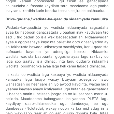
noqon karaan doorashada ugu fiican ee ganacsiyada
shuruudaha cufnaanta kaydinta sare, maadaama laga yaabo
inaysan u kordhin karin booska toosan ee jira ee bakhaarka.
Drive-gudaha / wadista-ka-qaadida nidaamyada xamuulka
Wadada-ka-qaadista iyo wadista nidaamyada sagxadaha
ayaa ku habboon ganacsatada u baahan inay kaydiyaan tiro
aad u tiro badan oo isla wax badeecadan ah. Nidaamyadan
ayaa u oggolaanaya kaydinta pallet-ka qoto dheer iyadoo ay
ka takhalusto hawada udhaxeysa xaashiyaha, kor u qaadista
cufnaanta kaydinta iyo adeegsiga booska. Nidaamka
wadista wadista baabuurta, gogosha ayaa lagu rakibay oo
laga soo qaatay isla dhinac, inta lagu gudajiro nidaamka
wadista, boodhadhka ayaa laga heli karaa labada dhinacba.
In kasta oo wadista lagu kaxeeyo iyo wadista nidaamyada
xamuulka lagu bixiyo waxay bixiyaan adeegsiyo hawo
wanaagsan oo heer sare ah iyo awood kaydinta, waxaa laga
yaabaa inaysan ahayn ikhtiyaarka ugu hufan ee ganacsatada
u baahan marin u helitaan joogto ah oo ku saabsan marin-u-
helidda. Maaddaama baloogyada loo yaqaan 'PLETS' lagu
kaydiyey qaab-dhismeedka ugu dambeeya, ee ugu
dambeeya (Nolotada), waxay noqon kartaa mid adag in la
helo waxyaabo gaar ah oo aan guurin doonka kale. Intaa