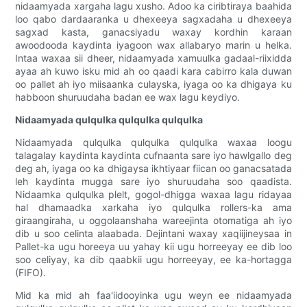
nidaamyada xargaha lagu xusho. Adoo ka ciribtiraya baahida
loo qabo dardaaranka u dhexeeya sagxadaha u dhexeeya
sagxad kasta, ganacsiyadu waxay kordhin karaan
awoodooda kaydinta iyagoon wax allabaryo marin u helka.
Intaa waxaa sii dheer, nidaamyada xamuulka gadaal-riixidda
ayaa ah kuwo isku mid ah oo qaadi kara cabirro kala duwan
oo pallet ah iyo miisaanka culayska, iyaga oo ka dhigaya ku
habboon shuruudaha badan ee wax lagu keydiyo.
Nidaamyada qulqulka qulqulka qulqulka
Nidaamyada qulqulka qulqulka qulqulka waxaa loogu
talagalay kaydinta kaydinta cufnaanta sare iyo hawlgallo deg
deg ah, iyaga oo ka dhigaysa ikhtiyaar fiican oo ganacsatada
leh kaydinta mugga sare iyo shuruudaha soo qaadista.
Nidaamka qulqulka plelt, gogol-dhigga waxaa lagu ridayaa
hal dhamaadka xarkaha iyo qulqulka rollers-ka ama
giraangiraha, u oggolaanshaha wareejinta otomatiga ah iyo
dib u soo celinta alaabada. Dejintani waxay xaqiijineysaa in
Pallet-ka ugu horeeya uu yahay kii ugu horreeyay ee dib loo
soo celiyay, ka dib qaabkii ugu horreeyay, ee ka-hortagga
(FIFO).
Mid ka mid ah faa'iidooyinka ugu weyn ee nidaamyada