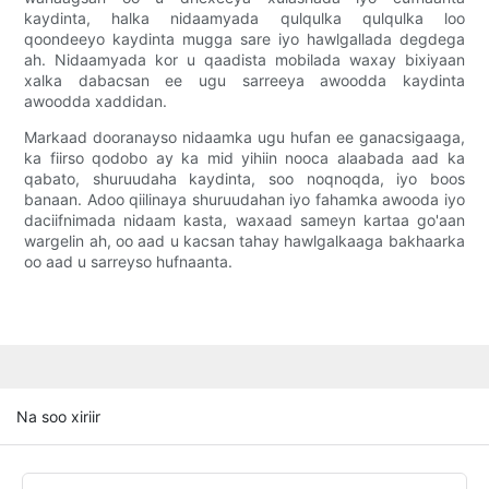
kaydinta, halka nidaamyada qulqulka qulqulka loo
qoondeeyo kaydinta mugga sare iyo hawlgallada degdega
ah. Nidaamyada kor u qaadista mobilada waxay bixiyaan
xalka dabacsan ee ugu sarreeya awoodda kaydinta
awoodda xaddidan.
Markaad dooranayso nidaamka ugu hufan ee ganacsigaaga,
ka fiirso qodobo ay ka mid yihiin nooca alaabada aad ka
qabato, shuruudaha kaydinta, soo noqnoqda, iyo boos
banaan. Adoo qiilinaya shuruudahan iyo fahamka awooda iyo
daciifnimada nidaam kasta, waxaad sameyn kartaa go'aan
wargelin ah, oo aad u kacsan tahay hawlgalkaaga bakhaarka
oo aad u sarreyso hufnaanta.
Na soo xiriir