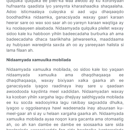
qulqulka qulqulka ee pllet-ka waa awood ay ku kordhiyaan
hufnaanta qaadista iyo yareynta kharashaadka shaqaalaha.
Adoo isticmaalaya culayska si aad ugu dhaqaaqdo
boodhadhka nidaamka, ganacsiyada waxay gaari karaan
heerar sare oo wax soo saar ah oo yareyn karaan waqtiga ay
ku noolaayeen alaabada. Nidaamyada qulqulka plellet waxay
sidoo kale ku habboon yihiin badeecadaha burburka ah ama
badeecadaha dhaca taariikhaha jahwareerka, maaddaama
ay hubiyaan wareejinta saxda ah oo ay yareeyaan halista si
lama filaan ah.
Nidaamyada xamuulka mobilada
Nidaamyada xamuulka mobilada, oo sidoo kale loo yaqaan
nidaamyada xamuulka ama dhaqdhaqaaqa ee
dhaqdhaqaaqa, waxay bixiyaan xalka gaarka ah ee
ganacsiyada iyagoo raadinaya inay sare u qaadaan
awoodooda kaydinta meel xaddidan. Nidaamyadan waxay
ka kooban yihiin xargaha lagu dhejiyay saldhigyada mobilada
ee ku socda wadooyinka lagu rakibay sagxadda dhulka,
iyagoo u oggolaanaya hawl wadeenada inay abuuraan ku-
meel-gaar ah si ay u helaan xargaha gaarka ah. Nidaamyada
xamuulka mobilada ayaa noqon kara gacanta ama otomaatig
ah, oo ah kan dambe ee dambe ee soosaarka sare sida
howlgalada xasaasiyadda fog sida hawlgalka kontaroolada