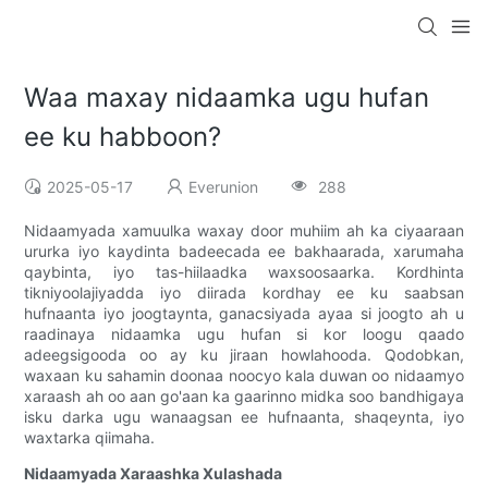
Waa maxay nidaamka ugu hufan
ee ku habboon?
2025-05-17
Everunion
288
Nidaamyada xamuulka waxay door muhiim ah ka ciyaaraan
ururka iyo kaydinta badeecada ee bakhaarada, xarumaha
qaybinta, iyo tas-hiilaadka waxsoosaarka. Kordhinta
tikniyoolajiyadda iyo diirada kordhay ee ku saabsan
hufnaanta iyo joogtaynta, ganacsiyada ayaa si joogto ah u
raadinaya nidaamka ugu hufan si kor loogu qaado
adeegsigooda oo ay ku jiraan howlahooda. Qodobkan,
waxaan ku sahamin doonaa noocyo kala duwan oo nidaamyo
xaraash ah oo aan go'aan ka gaarinno midka soo bandhigaya
isku darka ugu wanaagsan ee hufnaanta, shaqeynta, iyo
waxtarka qiimaha.
Nidaamyada Xaraashka Xulashada