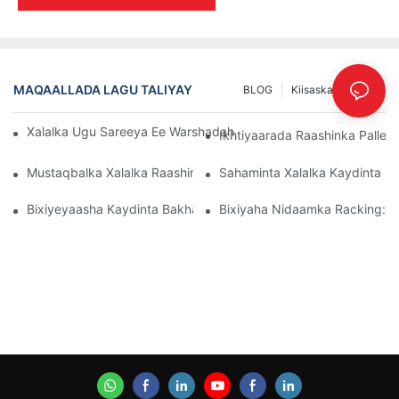
MAQAALLADA LAGU TALIYAY
BLOG
Kiisaska
INFO
Xalalka Ugu Sareeya Ee Warshadaha Ee Maareynta Kaydka Wax
Ikhtiyaarada Raashinka Palle
Mustaqbalka Xalalka Raashinka Pallet: Isbeddellada Iyo Hal-Ab
Sahaminta Xalalka Kaydinta K
Bixiyeyaasha Kaydinta Bakhaarka: Waxa La Raadinayo
Bixiyaha Nidaamka Racking: