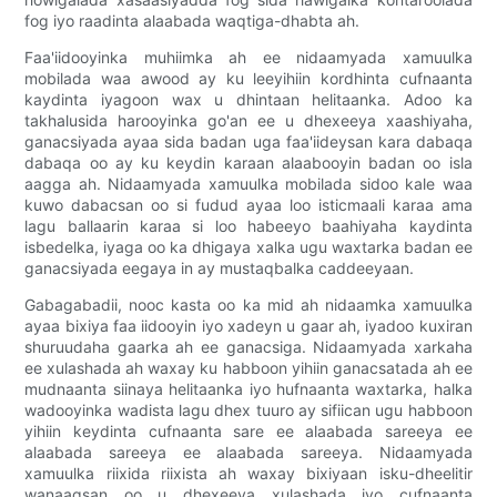
fog iyo raadinta alaabada waqtiga-dhabta ah.
Faa'iidooyinka muhiimka ah ee nidaamyada xamuulka
mobilada waa awood ay ku leeyihiin kordhinta cufnaanta
kaydinta iyagoon wax u dhintaan helitaanka. Adoo ka
takhalusida harooyinka go'an ee u dhexeeya xaashiyaha,
ganacsiyada ayaa sida badan uga faa'iideysan kara dabaqa
dabaqa oo ay ku keydin karaan alaabooyin badan oo isla
aagga ah. Nidaamyada xamuulka mobilada sidoo kale waa
kuwo dabacsan oo si fudud ayaa loo isticmaali karaa ama
lagu ballaarin karaa si loo habeeyo baahiyaha kaydinta
isbedelka, iyaga oo ka dhigaya xalka ugu waxtarka badan ee
ganacsiyada eegaya in ay mustaqbalka caddeeyaan.
Gabagabadii, nooc kasta oo ka mid ah nidaamka xamuulka
ayaa bixiya faa iidooyin iyo xadeyn u gaar ah, iyadoo kuxiran
shuruudaha gaarka ah ee ganacsiga. Nidaamyada xarkaha
ee xulashada ah waxay ku habboon yihiin ganacsatada ah ee
mudnaanta siinaya helitaanka iyo hufnaanta waxtarka, halka
wadooyinka wadista lagu dhex tuuro ay sifiican ugu habboon
yihiin keydinta cufnaanta sare ee alaabada sareeya ee
alaabada sareeya ee alaabada sareeya. Nidaamyada
xamuulka riixida riixista ah waxay bixiyaan isku-dheelitir
wanaagsan oo u dhexeeya xulashada iyo cufnaanta