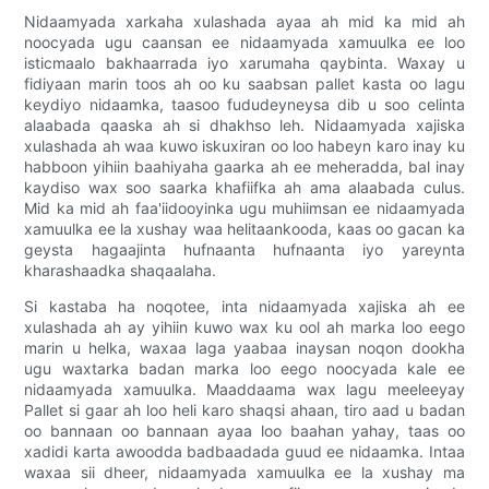
Nidaamyada xarkaha xulashada ayaa ah mid ka mid ah
noocyada ugu caansan ee nidaamyada xamuulka ee loo
isticmaalo bakhaarrada iyo xarumaha qaybinta. Waxay u
fidiyaan marin toos ah oo ku saabsan pallet kasta oo lagu
keydiyo nidaamka, taasoo fududeyneysa dib u soo celinta
alaabada qaaska ah si dhakhso leh. Nidaamyada xajiska
xulashada ah waa kuwo iskuxiran oo loo habeyn karo inay ku
habboon yihiin baahiyaha gaarka ah ee meheradda, bal inay
kaydiso wax soo saarka khafiifka ah ama alaabada culus.
Mid ka mid ah faa'iidooyinka ugu muhiimsan ee nidaamyada
xamuulka ee la xushay waa helitaankooda, kaas oo gacan ka
geysta hagaajinta hufnaanta hufnaanta iyo yareynta
kharashaadka shaqaalaha.
Si kastaba ha noqotee, inta nidaamyada xajiska ah ee
xulashada ah ay yihiin kuwo wax ku ool ah marka loo eego
marin u helka, waxaa laga yaabaa inaysan noqon dookha
ugu waxtarka badan marka loo eego noocyada kale ee
nidaamyada xamuulka. Maaddaama wax lagu meeleeyay
Pallet si gaar ah loo heli karo shaqsi ahaan, tiro aad u badan
oo bannaan oo bannaan ayaa loo baahan yahay, taas oo
xadidi karta awoodda badbaadada guud ee nidaamka. Intaa
waxaa sii dheer, nidaamyada xamuulka ee la xushay ma