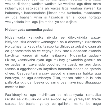
waxaa sii dheer, wadista wadista iyo wadista lagu dhex maro
nidaamyada sagxadaha ah waxaa laga yaabaa inaysan ku
habooneyn badeecadaha jilicsan ama burburka, maadaama
ay uga baahan yihiin si taxaddar leh si looga hortago
waxyeelada inta lagu jiro rarida iyo soo dejinta.
Nidaamyada xamuulka gadaal
Nidaamyada xamuulka riixista ee dib-u-riixida waxay
bixiyaan isku-dheelitir wanaagsan oo u dhexeeya xulashada
iyo cufnaanta kaydinta, taasoo ka dhigeysa xulasho caan ah
oo ganacsatada ah ee eegaya inay sare u qaadaan awooda
kaydinta iyagoo sii wata helitaanka. Nidaamka gadaal-
riixista, xaashiyaha ayaa lagu rakibay gawaarida gaaska ah
ee gadaal u riixaya sida boodhadhka cusub ee lagu daro,
taasoo u oggolaanaysa kaydinta boorarka badan ee qotada
dheer. Qaabeyntani waxay awood u siineysaa habka ugu
horreeya, ee ugu dambeeya (Filo), taasoo sahlan in la helo
pallet-ka ugu dambeeya oo aan u baahnayn inuu dhaqaaqo
meelaha kale.
Faa'iidooyinka ugu muhiimsan ee nidaamyada xamuulka
riixista ee dib-u-riixida waa awood ay ku yareeyaan tirada
darada loo baahan yahay ee qalliinka, marka loo eego