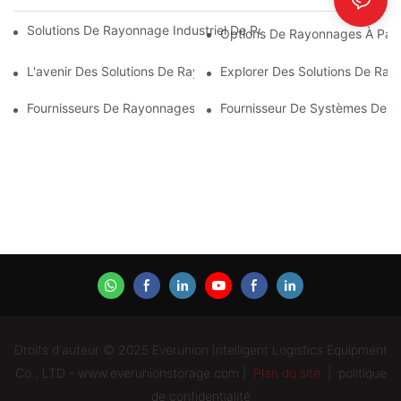
Solutions De Rayonnage Industriel De Pointe Pour Une Gestion D
Options De Rayonnages À Pale
L'avenir Des Solutions De Rayonnages Pour Palettes : Tendance
Explorer Des Solutions De Ray
Fournisseurs De Rayonnages D'entrepôt : Les Points À Prendre
Fournisseur De Systèmes De Ra
Droits d'auteur © 2025 Everunion Intelligent Logistics Equipment
Co., LTD - www.everunionstorage.com |
Plan du site
|
politique
de confidentialité