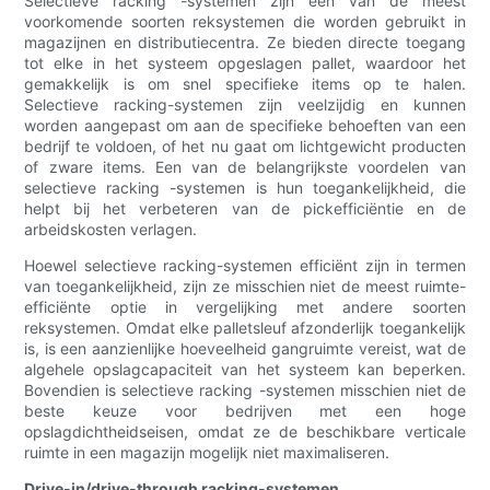
Selectieve racking -systemen zijn een van de meest
voorkomende soorten reksystemen die worden gebruikt in
magazijnen en distributiecentra. Ze bieden directe toegang
tot elke in het systeem opgeslagen pallet, waardoor het
gemakkelijk is om snel specifieke items op te halen.
Selectieve racking-systemen zijn veelzijdig en kunnen
worden aangepast om aan de specifieke behoeften van een
bedrijf te voldoen, of het nu gaat om lichtgewicht producten
of zware items. Een van de belangrijkste voordelen van
selectieve racking -systemen is hun toegankelijkheid, die
helpt bij het verbeteren van de pickefficiëntie en de
arbeidskosten verlagen.
Hoewel selectieve racking-systemen efficiënt zijn in termen
van toegankelijkheid, zijn ze misschien niet de meest ruimte-
efficiënte optie in vergelijking met andere soorten
reksystemen. Omdat elke palletsleuf afzonderlijk toegankelijk
is, is een aanzienlijke hoeveelheid gangruimte vereist, wat de
algehele opslagcapaciteit van het systeem kan beperken.
Bovendien is selectieve racking -systemen misschien niet de
beste keuze voor bedrijven met een hoge
opslagdichtheidseisen, omdat ze de beschikbare verticale
ruimte in een magazijn mogelijk niet maximaliseren.
Drive-in/drive-through racking-systemen