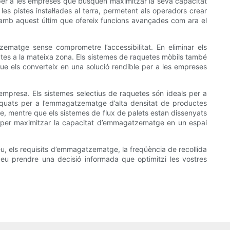
per a les empreses que busquen maximitzar la seva capacitat
 pistes instal·lades al terra, permetent als operadors crear
 amb aquest últim que ofereix funcions avançades com ara el
ematge sense comprometre l’accessibilitat. En eliminar els
tes a la mateixa zona. Els sistemes de raquetes mòbils també
ue els converteix en una solució rendible per a les empreses
 empresa. Els sistemes selectius de raquetes són ideals per a
 adequats per a l’emmagatzematge d’alta densitat de productes
ge, mentre que els sistemes de flux de palets estan dissenyats
le per maximitzar la capacitat d’emmagatzematge en un espai
eu, els requisits d’emmagatzematge, la freqüència de recollida
odeu prendre una decisió informada que optimitzi les vostres