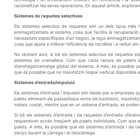
racionalitzar les seves operacions. En aquest article, explorar
Sistemes de raquetes selectives
Els sistemes selectius de raquetes són un dels tipus més h
emmagatzemats al sistema, cosa que facilita la recuperació d
necessitats específiques d’un negoci, ja sigui emmagatzemant 
cosa que ajuda a millorar l’eficiència de recollida i a reduir els
No obstant això, si bé els sistemes selectius de raquetes són
sistemes de cremallera. Com que cada ranura de palets és 
d’emmagatzematge global del sistema. A més, és possible que
que és possible que no maximitzin l’espai vertical disponibl
Sistemes d’entrada/impulsió
Els sistemes d’entrada i impulsió són ideals per a empres
palets eliminant els passadissos entre els bastidors, maximitz
mateix costat, mentre que en un sistema d’entrada, es poden 
Si bé els sistemes d’entrada i de raquetes d’entrada oferei
requereixen accés freqüent als palets individuals. Com que els
palets. A més, és possible que els sistemes d’entrada i de r
danys durant la càrrega i la descàrrega.