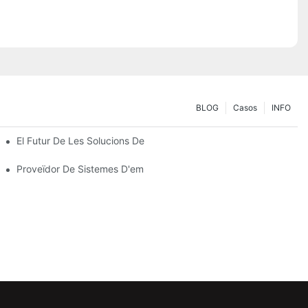
BLOG
Casos
INFO
 Les Vostres Necessitats D'emmagatzematge
El Futur De Les Solucions De Prestatgeries Per A Palets: Tendènc
Proveïdor De Sistemes D'emmagatzematge: Factors Clau Per Tria