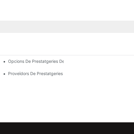
Opcions De Prestatgeries De Palets Personalitzades: Adaptant
stió Eficient Del Magatzem
es Indústries
Proveïdors De Prestatgeries Per A Magatzems: Què Cal Buscar