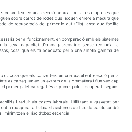
 els converteix en una elecció popular per a les empreses que
reguen sobre carros de rodes que llisquen enrere a mesura que
 de recuperació del primer in-out (Filo), cosa que facilita
ecessaris per al funcionament, en comparació amb els sistemes
ar la seva capacitat d’emmagatzematge sense renunciar a
ar pesos, cosa que els fa adequats per a una àmplia gamma de
id, cosa que els converteix en una excel·lent elecció per a
ts es carreguen en un extrem de la cremallera i flueixen cap
 el primer palet carregat és el primer palet recuperat, seguint
llida i reduir els costos laborals. Utilitzant la gravetat per
at a recuperar articles. Els sistemes de flux de palets també
i minimitzen el risc d’obsolescència.