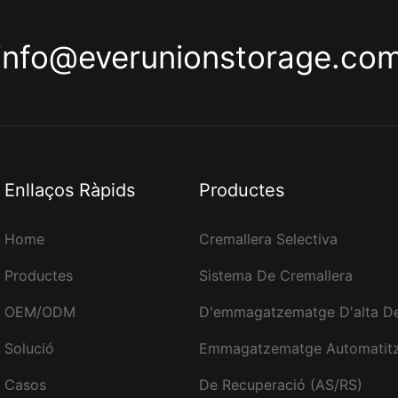
info@everunionstorage.co
Enllaços Ràpids
Productes
Home
Cremallera Selectiva
Productes
Sistema De Cremallera
OEM/ODM
D'emmagatzematge D'alta De
Solució
Emmagatzematge Automatitz
Casos
De Recuperació (AS/RS)