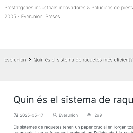
Prestatgeries industrials innovadores & Solucions de pre
2005 - Everunion
Preses
Everunion
Quin és el sistema de raquetes més eficient?
Quin és el sistema de raq
2025-05-17
Everunion
299
Els sistemes de raquetes tenen un paper crucial en l’organitz
tecnologia i un enfocament creixent en l'eficiència i la sos