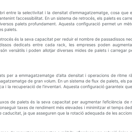
bri entre la selectivitat i la densitat d’emmagatzematge, cosa que
int l’accessibilitat. En un sistema de retrocés, els palets es car
ersos palets profundament. Aquesta configuració permet un mètode
es palets.
etrocés és la seva capacitat per reduir el nombre de passadissos n
ssadissos dedicats entre cada rack, les empreses poden augment
és són versàtils i poden allotjar diverses mides de palets i carreg
ats per a emmagatzematge d’alta densitat i operacions de ritme ràp
atzematge de gran volum. En un sistema de flux de palets, els pale
ca i la recuperació de l’inventari. Aquesta configuració garanteix que
os de palets és la seva capacitat per augmentar l’eficiència de reco
onseguir taxes de rendiment més elevades i minimitzar el temps dedic
caducitat, ja que asseguren que la rotació adequada de les accions 