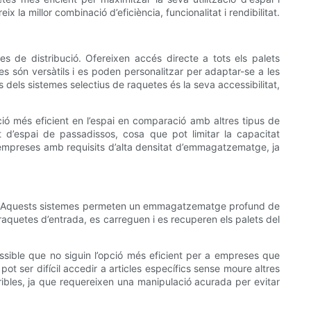
la millor combinació d’eficiència, funcionalitat i rendibilitat.
s de distribució. Ofereixen accés directe a tots els palets
s són versàtils i es poden personalitzar per adaptar-se a les
dels sistemes selectius de raquetes és la seva accessibilitat,
pció més eficient en l’espai en comparació amb altres tipus de
 d’espai de passadissos, cosa que pot limitar la capacitat
 empreses amb requisits d’alta densitat d’emmagatzematge, ja
te. Aquests sistemes permeten un emmagatzematge profund de
 raquetes d’entrada, es carreguen i es recuperen els palets del
ssible que no siguin l’opció més eficient per a empreses que
ot ser difícil accedir a articles específics sense moure altres
ribles, ja que requereixen una manipulació acurada per evitar