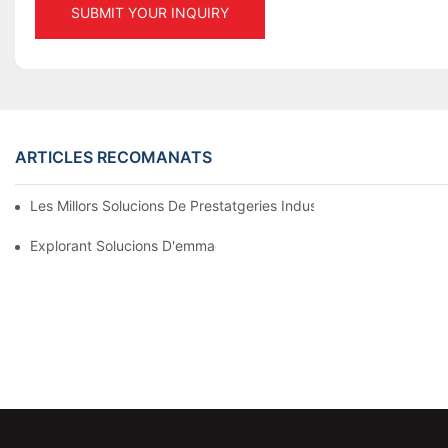
SUBMIT YOUR INQUIRY
ARTICLES RECOMANATS
Les Millors Solucions De Prestatgeries Industrials Per A Una Ge
Explorant Solucions D'emmagatzematge Efectives Per A Totes L