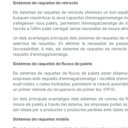
Sistemes de raquetes de retrocés
Els sistemes de raquetes de retrocés ofereixen un bon equili
busquen maximitzar la seva capacitat d’emmagatzematge manten
s’afegeixen nous palets, permetent l’emmagatzematge de div
l'accés a l'últim palet carregat sense necessitat de moure altr
Un dels avantatges principals dels sistemes de raquetes de r
selectius de raquetes. En eliminar la necessitat de pa
l’accessibilitat. A més, els sistemes de raquetes de retroc
requisits d'emmagatzematge.
Sistemes de raquetes de fluxos de palets
Els sistemes de raquetes de fluxos de palets estan disseny
empreses amb requisits d’emmagatzematge i recollida d’emmag
avall rodets o rodes inclinades, permetent la rotació automàti
un primer mètode de recuperació de primer lloc (FIFO).
Un dels principals avantatges dels sistemes de conreu de flux
moure els palets a través del sistema, les empreses poden ac
són ideals per a productes o productes peribles amb dates de 
Sistemes de raquetes mòbils