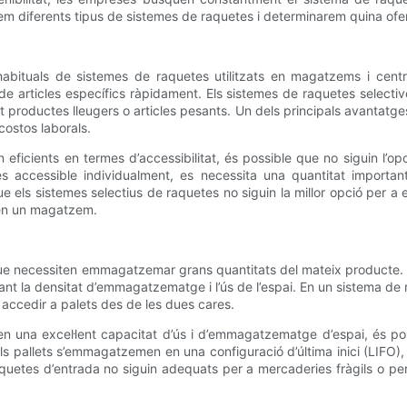
em diferents tipus de sistemes de raquetes i determinarem quina ofereix 
abituals de sistemes de raquetes utilitzats en magatzems i centre
e articles específics ràpidament. Els sistemes de raquetes selective
productes lleugers o articles pesants. Un dels principals avantatges 
 costos laborals.
 eficients en termes d’accessibilitat, és possible que no siguin l’o
accessible individualment, es necessita una quantitat important
 els sistemes selectius de raquetes no siguin la millor opció per a
e en un magatzem.
es que necessiten emmagatzemar grans quantitats del mateix produc
ant la densitat d’emmagatzematge i l’ús de l’espai. En un sistema de
accedir a palets des de les dues cares.
xen una excel·lent capacitat d’ús i d’emmagatzematge d’espai, és po
 pallets s’emmagatzemen en una configuració d’última inici (LIFO), p
aquetes d’entrada no siguin adequats per a mercaderies fràgils o pe