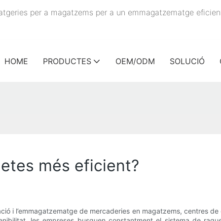
statgeries per a magatzems per a un emmagatzematge eficien
HOME
PRODUCTES
OEM/ODM
SOLUCIÓ
uetes més eficient?
ació i l’emmagatzematge de mercaderies en magatzems, centres de dis
tenibilitat, les empreses busquen constantment el sistema de raque