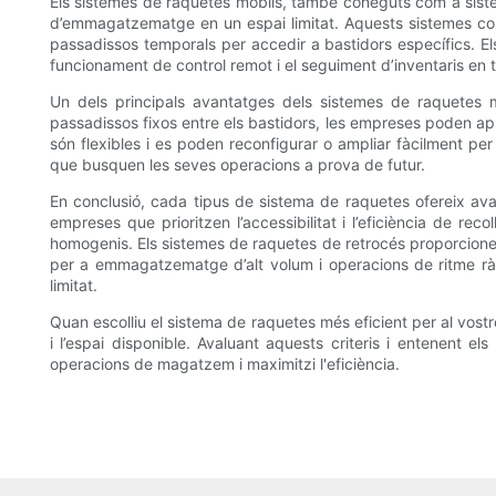
Els sistemes de raquetes mòbils, també coneguts com a sist
d’emmagatzematge en un espai limitat. Aquests sistemes cons
passadissos temporals per accedir a bastidors específics. 
funcionament de control remot i el seguiment d’inventaris en 
Un dels principals avantatges dels sistemes de raquetes m
passadissos fixos entre els bastidors, les empreses poden a
són flexibles i es poden reconfigurar o ampliar fàcilment p
que busquen les seves operacions a prova de futur.
En conclusió, cada tipus de sistema de raquetes ofereix avan
empreses que prioritzen l’accessibilitat i l’eficiència de r
homogenis. Els sistemes de raquetes de retrocés proporcionen 
per a emmagatzematge d’alt volum i operacions de ritme ràp
limitat.
Quan escolliu el sistema de raquetes més eficient per al vost
i l’espai disponible. Avaluant aquests criteris i entenent 
operacions de magatzem i maximitzi l'eficiència.