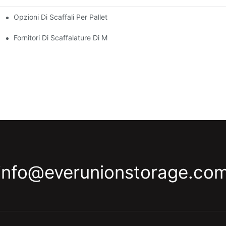
Opzioni Di Scaffali Per Pallet Persunalizati: Adattà I Vostri Bis
 Efficiente Di U Magazzinu
 Ogni Industria
Fornitori Di Scaffalature Di Magazzini: Ciò Chì Cercà
info@everunionstorage.co