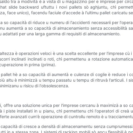
saldo tra a modività è a vista di u magazzino per e imprese per cir
 that slide backward uftuttu i novi pallets sò aghjuntu, chì perm
 face unico), facendu faciule d'accede à l'ultimu pallet caricatu sen
 a so capacità di riduce u numeru di l'accidenti necessarii per l'opera
ponu aumentà a so capacità di almacenamiento senza accessibilità sacri
enu adattati per una larga gamma di requisiti di almacenamiento.
'altezza è operazioni veloci è una scelta eccellente per l'imprese cù 
 scorri inclinati inclinati o roti, chì permettenu a rotazione automatic
icuperazione in prima (prima).
i u pallet hè a so capacità di aumentà e culenze di coglie è reduce i co
ù altu è minimizzà u tempu passatu u tempu di ritruvà l'articuli. I sist
nimizanu u risicu di l'obsolescenza.
li, offre una soluzione unica per l'imprese cercanu à maximizà a so c
 i piste installati in u pianu, chì permettenu chì l'operatori di creà
fferte avanzati cum'è operazione di cuntrollu remoto è u tracciamentu
so capacità di cresce a densità di almacenamentu senza cumprumessi. El
ti in a stessa zona. I sistemi di racking mobili sò ancu flessibili è p