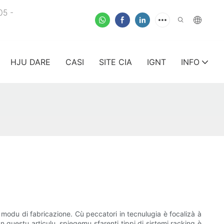
05 -
HJU DARE
CASI
SITE CIA
IGNT
INFO
n modu di fabricazione. Cù peccatori in tecnulugia è focalizà à
n questu articulu, spiegemu sfarenti tippi di sistemi racking è