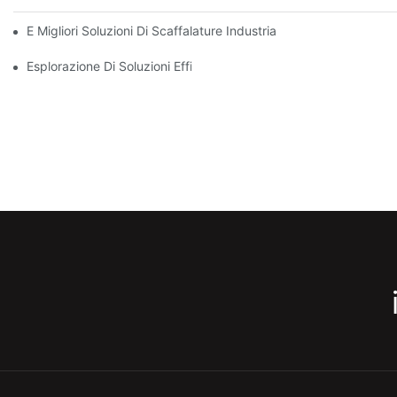
E Migliori Soluzioni Di Scaffalature Industriali Per Una Gestione
Esplorazione Di Soluzioni Efficaci Di Rack Di Magazzinaggio Per