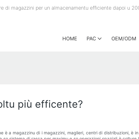
ature di magazzini per un almacenamentu efficiente dapoi u 20
HOME
PAC
OEM/ODM
ltu più efficente?
ne è a magazzinu di i magazzini, maglieri, centri di distribuzioni, è i
 so sistema di rasca per maximu e so operazioni spaziali è colture I