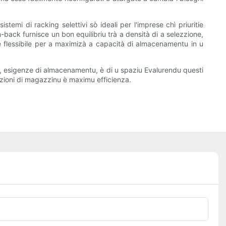
stemi di racking selettivi sò ideali per l'imprese chì priuritie
h-back furnisce un bon equilibriu trà a densità di a selezzione,
ne flessibile per a maximizà a capacità di almacenamentu in u
hjà, esigenze di almacenamentu, è di u spaziu Evalurendu questi
razioni di magazzinu è maximu efficienza.