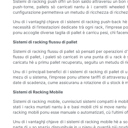
Sistemi di racking push offri un bon saldo attraversu un bon 
push-torne, pallets sò carricati nantu à i carretti wheeled
cunfigurazione permetteva un metudu di ricchezza di ricchezza,
Unu di i vantaghji chjave di i sistemi di racking push-back hè
necessità di l'intestazioni dedicate trà ogni rack, l'imprese 
ponu accoglie diverse taglia di pallet è carricu pesi, chì fac
Sistemi di racking flussu di pallet
Sistemi di racking flussu di pallet sò pensati per operazioni d
flussu di pallet, i paleti sò carricati in una punta di u rack è
caricatu hè u primu pallet recuperatu, seguitu un metudu di r
Unu di i principali benefici di i sistemi di racking di pallet d
mezu di u sistema, l'imprese ponu uttene tariffi di attraversu pi
date di scadenza, cume assicuranu a rotazione di u stock è mi
Sistemi di Racking Mobile
Sistemi di racking mobile, cunnisciuti sistemi compatti è mobi
stati i racks muntati nantu à e basi mobili chì si move nantu à
racking mobili ponu esse manuale o automatizati, cù l'ultimi o
Unu di i vantaghji chjave di i sistemi di racking mobile hè a 
parte di u so spaziu dispunibule in u pianu è guardà più prudut