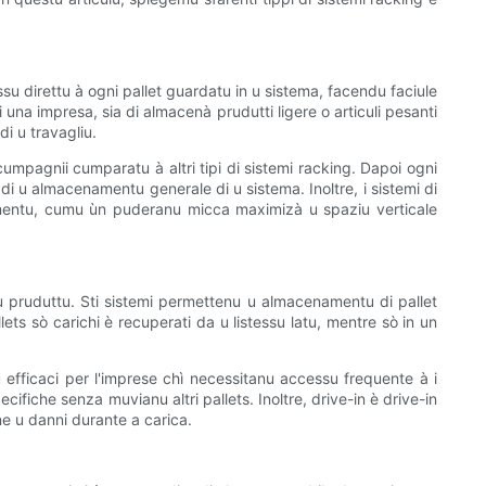
cessu direttu à ogni pallet guardatu in u sistema, facendu faciule
 di una impresa, sia di almacenà prudutti ligere o articuli pesanti
di u travagliu.
i cumpagnii cumparatu à altri tipi di sistemi racking. Dapoi ogni
 di u almacenamentu generale di u sistema. Inoltre, i sistemi di
enamentu, cumu ùn puderanu micca maximizà u spaziu verticale
ssu pruduttu. Sti sistemi permettenu u almacenamentu di pallet
ets sò carichi è recuperati da u listessu latu, mentre sò in un
ù efficaci per l'imprese chì necessitanu accessu frequente à i
cifiche senza muvianu altri pallets. Inoltre, drive-in è drive-in
ne u danni durante a carica.