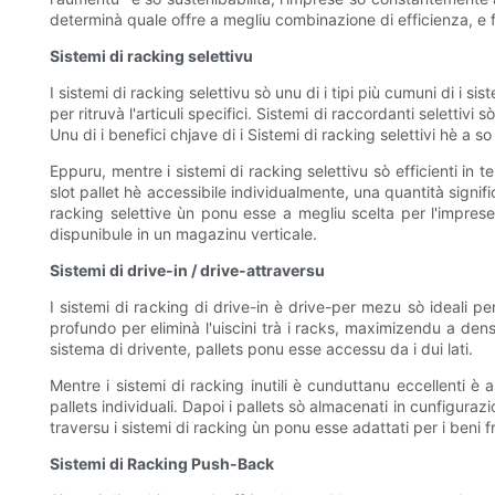
determinà quale offre a megliu combinazione di efficienza, e f
Sistemi di racking selettivu
I sistemi di racking selettivu sò unu di i tipi più cumuni di i s
per ritruvà l'articuli specifici. Sistemi di raccordanti selettivi
Unu di i benefici chjave di i Sistemi di racking selettivi hè a so 
Eppuru, mentre i sistemi di racking selettivu sò efficienti in t
slot pallet hè accessibile individualmente, una quantità signif
racking selettive ùn ponu esse a megliu scelta per l'impres
dispunibule in un magazinu verticale.
Sistemi di drive-in / drive-attraversu
I sistemi di racking di drive-in è drive-per mezu sò ideali p
profundo per eliminà l'uiscini trà i racks, maximizendu a dens
sistema di drivente, pallets ponu esse accessu da i dui lati.
Mentre i sistemi di racking inutili è cunduttanu eccellenti è
pallets individuali. Dapoi i pallets sò almacenati in cunfiguraz
traversu i sistemi di racking ùn ponu esse adattati per i beni 
Sistemi di Racking Push-Back