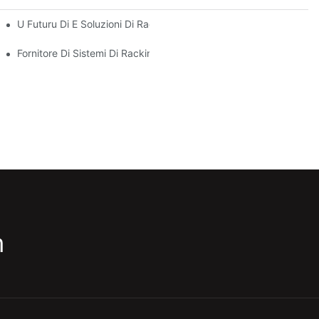
ogni Di Almacenamentu
U Futuru Di E Soluzioni Di Rack Per Pallet: Tendenze È Innuvazion
Fornitore Di Sistemi Di Racking: Fattori Chjave Per Sceglie U Part
m