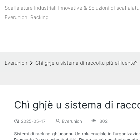
Scaffalature Industriali Innovative & Soluzioni di scaffal
Everunion
Racking
Everunion
Chì ghjè u sistema di raccoltu più efficente?
Chì ghjè u sistema di racco
2025-05-17
Everunion
302
Sistemi di racking ghjucannu Un rolu cruciale in l'urganizazio
l'aumentu "e so sustenibabilità, l'imprese sò constantemente a