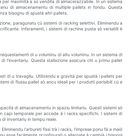
cà per maximità a so vendita di almacerazzabile. In un sistema
ettenu di almacenamentu di multiple pallets in fondu. Questa
za bisognu di spustà altri pallets.
zione, paragunatu cù sistemi di racking selettivi. Eliminendu a
ficante. Inferamenti, i sistemi di rachine pusta sò versatili è
i requestamenti di u voluminu di altu voluminu. In un sistema di
a di l'inventariu. Questa stallazione assicura chì u primu pallet
sti di u travagliu. Utilizendu a gravità per spustà i pallets per
emi di flussu pallet sò ancu ideali per i prudutti perisibili cù e
apacità di almacenamentu in spaziu limitariu. Questi sistemi sò
 un capi temporale per accede à i racks specifichi. I sistemi di
 di inventariu in tempu reale.
iminendu l'arbureti fissi trà i racks, l'imprese ponu fà a maiò
onu esse facilmente riconfigurati o allargate à cambià i bisogni