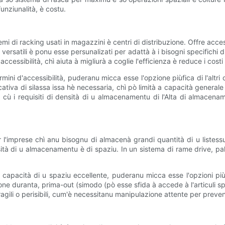
unziunalità, è costu.
istemi di racking usati in magazzini è centri di distribuzione. Offre ac
 sò versatili è ponu esse persunalizati per adattà à i bisogni specifichi
accessibilità, chì aiuta à migliurà a coglie l'efficienza è reduce i costi 
ermini d'accessibilità, puderanu micca esse l'opzione piùfica di l'altr
icativa di silassa issa hè necessaria, chì pò limità a capacità generale
e cù i requisiti di densità di u almacenamentu di l'Alta di almac
er l'imprese chì anu bisognu di almacenà grandi quantità di u liste
ità di u almacenamentu è di spaziu. In un sistema di rame drive, pall
 a capacità di u spaziu eccellente, puderanu micca esse l'opzioni pi
ione duranta, prima-out (simodo (pò esse sfida à accede à l'articuli spe
fragili o perisibili, cum'è necessitanu manipulazione attente per preve