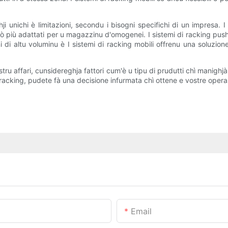
i unichi è limitazioni, secondu i bisogni specifichi di un impresa. I si
i sò più adattati per u magazzinu d'omogenei. I sistemi di racking pus
i di altu voluminu è I sistemi di racking mobili offrenu una soluzio
stru affari, cunsidereghja fattori cum'è u tipu di prudutti chì manig
di racking, pudete fà una decisione infurmata chì ottene e vostre ope
Email