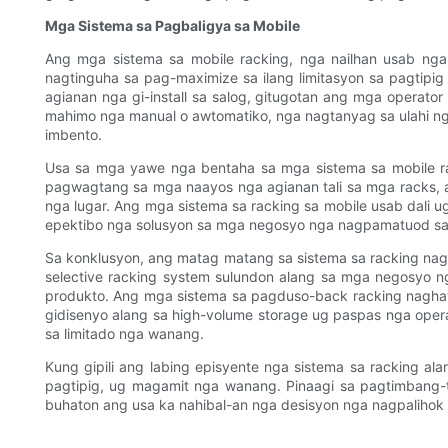
Mga Sistema sa Pagbaligya sa Mobile
Ang mga sistema sa mobile racking, nga nailhan usab ng
nagtinguha sa pag-maximize sa ilang limitasyon sa pagtipi
agianan nga gi-install sa salog, gitugotan ang mga opera
mahimo nga manual o awtomatiko, nga nagtanyag sa ulahi n
imbento.
Usa sa mga yawe nga bentaha sa mga sistema sa mobile ra
pagwagtang sa mga naayos nga agianan tali sa mga racks,
nga lugar. Ang mga sistema sa racking sa mobile usab dali
epektibo nga solusyon sa mga negosyo nga nagpamatuod sa 
Sa konklusyon, ang matag matang sa sistema sa racking na
selective racking system sulundon alang sa mga negosyo
produkto. Ang mga sistema sa pagduso-back racking naghat
gidisenyo alang sa high-volume storage ug paspas nga oper
sa limitado nga wanang.
Kung gipili ang labing episyente nga sistema sa racking 
pagtipig, ug magamit nga wanang. Pinaagi sa pagtimbang
buhaton ang usa ka nahibal-an nga desisyon nga nagpalihok