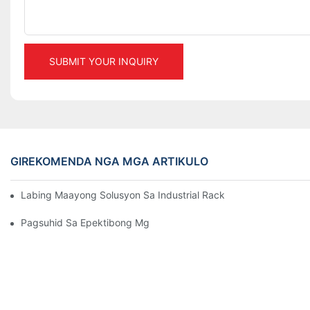
SUBMIT YOUR INQUIRY
GIREKOMENDA NGA MGA ARTIKULO
Labing Maayong Solusyon Sa Industrial Racking Para Sa Epek
Pagsuhid Sa Epektibong Mga Solusyon Sa Storage Racking Par