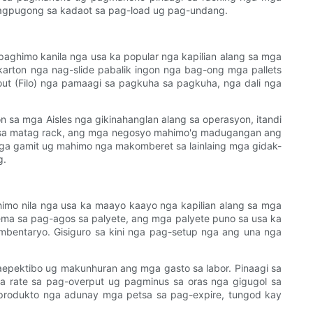
pagpugong sa kadaot sa pag-load ug pag-undang.
aghimo kanila nga usa ka popular nga kapilian alang sa mga
arton nga nag-slide pabalik ingon nga bag-ong mga pallets
out (Filo) nga pamaagi sa pagkuha sa pagkuha, nga dali nga
sa mga Aisles nga gikinahanglan alang sa operasyon, itandi
li sa matag rack, ang mga negosyo mahimo'g madugangan ang
ga gamit ug mahimo nga makomberet sa lainlaing mga gidak-
g.
imo nila nga usa ka maayo kaayo nga kapilian alang sa mga
ma sa pag-agos sa palyete, ang mga palyete puno sa usa ka
imbentaryo. Gisiguro sa kini nga pag-setup nga ang una nga
aepektibo ug makunhuran ang mga gasto sa labor. Pinaagi sa
 rate sa pag-overput ug pagminus sa oras nga gigugol sa
rodukto nga adunay mga petsa sa pag-expire, tungod kay