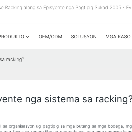
se Racking alang sa Episyente nga Pagtipig Sukad 2005 - E
PRODUKTO
OEM/ODM
SOLUSYON
MGA KASO
sa racking?
ente nga sistema sa racking
l sa organisasyon ug pagtipig sa mga butang sa mga bodega, mg
 pag-focus sa kaepektibo ug pagpadayon, ang mga negosyo kanuna