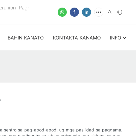
verunion
Pag-
BAHIN KANATO
KONTAKTA KANAMO
INFO
?
a sentro sa pag-apod-apod, ug mga pasilidad sa paggama.
y nga nagtinguha sa labing episyente nga sistema sa pag-