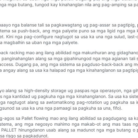
nga mga butang, tungod kay kinahanglan nila ang pag-amping sa 
yo nga balanse tali sa pagkawagtang ug pag-assar sa pagtipig, p
stema sa push-back, ang mga palyete puno sa mga ligid nga mga k
t. Kini nga pag-configure nagtugot sa usa ka una nga sulud, last-
a magbalhin sa uban nga mga palyete.
k racking mao ang ilang abilidad nga makunhuran ang gidaghanon 
sa panginahanglan alang sa mga gipahinungod nga mga agianan ta
g-access. Dugang pa, ang mga sistema sa pagduso-back-back ang m
ga angay alang sa usa ka halapad nga mga kinahanglanon sa pagtipi
alang sa high-density storage ug paspas nga operasyon, nga gih
s nga kantidad ug pagkuha nga mga kinahanglanon. Sa usa ka siste
 nga nagtugot alang sa awtomatikong pag-rotation ug pagkuha sa 
gsunod sa usa ka una nga pamaagi sa pagkuha sa una, fifo).
agos sa Pallet flowing mao ang ilang abilidad sa pagdugang sa k
sistema, ang mga negosyo mahimo nga makab-ot ang mas taas nga
 PALLET hinungdanon usab alang sa madunot nga mga butang o p
 sa risgo sa pagkadunot.