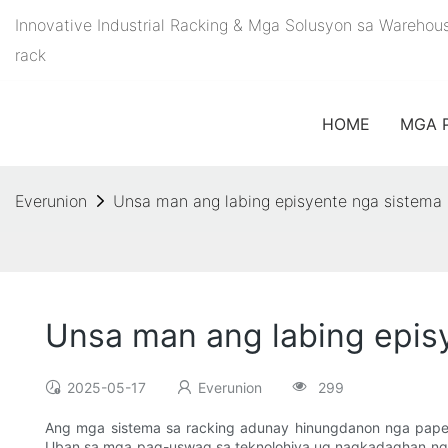
Innovative Industrial Racking & Mga Solusyon sa Warehou
rack
HOME
MGA 
Everunion
Unsa man ang labing episyente nga sistema 
Unsa man ang labing episy
2025-05-17
Everunion
299
Ang mga sistema sa racking adunay hinungdanon nga pape
Uban sa mga pag-uswag sa teknolohiya ug nagkadaghan nga