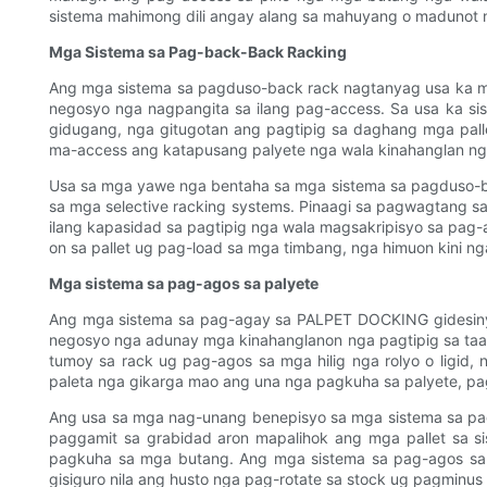
sistema mahimong dili angay alang sa mahuyang o madunot 
Mga Sistema sa Pag-back-Back Racking
Ang mga sistema sa pagduso-back rack nagtanyag usa ka maa
negosyo nga nagpangita sa ilang pag-access. Sa usa ka si
gidugang, nga gitugotan ang pagtipig sa daghang mga palle
ma-access ang katapusang palyete nga wala kinahanglan ng
Usa sa mga yawe nga bentaha sa mga sistema sa pagduso-bac
sa mga selective racking systems. Pinaagi sa pagwagtang 
ilang kapasidad sa pagtipig nga wala magsakripisyo sa pa
on sa pallet ug pag-load sa mga timbang, nga himuon kini n
Mga sistema sa pag-agos sa palyete
Ang mga sistema sa pag-agay sa PALPET DOCKING gidesinyo 
negosyo nga adunay mga kinahanglanon nga pagtipig sa taa
tumoy sa rack ug pag-agos sa mga hilig nga rolyo o ligid,
paleta nga gikarga mao ang una nga pagkuha sa palyete, pa
Ang usa sa mga nag-unang benepisyo sa mga sistema sa pag-
paggamit sa grabidad aron mapalihok ang mga pallet sa 
pagkuha sa mga butang. Ang mga sistema sa pag-agos sa
gisiguro nila ang husto nga pag-rotate sa stock ug pagminus