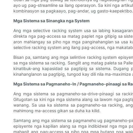
ayo ug pag-streamline sa ilang operasyon. Sa kini nga artik
kombinasyon sa pagkaayo, pag-andar, ug gasto-kaepektibo.
Mga Sistema sa Sinangka nga System
Ang mga selective racking system usa sa labing kasagar
direkta nga pag-access sa matag paplet nga gitipig sa si
aron mahiangay sa piho nga mga panginahanglan sa usa k
selective racking system ang ilang pag-access, nga makat
Bisan pa, samtang ang mga selintive racking system episyen
sa mga sistema sa racking. Sanglit ang matag paleta sa Pal
kinatibuk-ang kapasidad sa pagtipig sa sistema. Dugang 
kinahanglanon sa pagtipig, tungod kay dili nila ma-maximiz
Mga Sistema sa Pagmaneho-In / Pagmaneho-pinaagi sa R
Ang mga sistema sa pagmaneho-sa-drive-pinaagi sa rack
Gitugotan sa kini nga mga sistema alang sa lawom nga pagt
wanang. Sa usa ka sistema sa pagmaneho-sa racking, an
mahimong ma-access gikan sa duha ka kilid.
Samtang ang mga sistema sa pagmaneho ug pagmaneho-pinaag
episyente nga kapilian alang sa mga indibidwal nga mga pa
mahagit ang pag-access sa piho nga mga butang nga wal