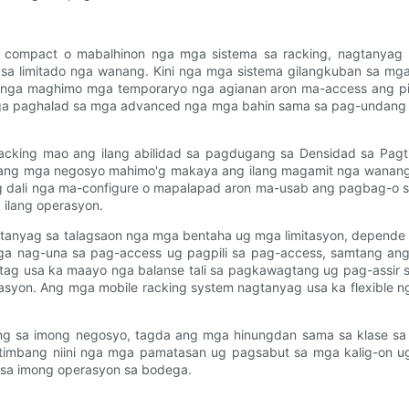
a compact o mabalhinon nga mga sistema sa racking, nagtanyag
g sa limitado nga wanang. Kini nga mga sistema gilangkuban sa m
tor nga maghimo mga temporaryo nga agianan aron ma-access ang p
ga paghalad sa mga advanced nga mga bahin sama sa pag-undang s
cking mao ang ilang abilidad sa pagdugang sa Densidad sa Pagt
 ang mga negosyo mahimo'g makaya ang ilang magamit nga wanang
 ug dali nga ma-configure o mapalapad aron ma-usab ang pagbag-o s
ilang operasyon.
gtanyag sa talagsaon nga mga bentaha ug mga limitasyon, depende
 nga nag-una sa pag-access ug pagpili sa pag-access, samtang
ag usa ka maayo nga balanse tali sa pagkawagtang ug pag-assir s
asyon. Ang mga mobile racking system nagtanyag usa ka flexible n
alang sa imong negosyo, tagda ang mga hinungdan sama sa klase s
-timbang niini nga mga pamatasan ug pagsabut sa mga kalig-on u
 sa imong operasyon sa bodega.