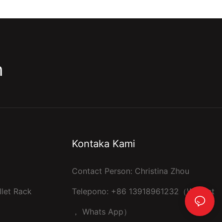
m
Kontaka Kami
Contact Person: Christina Zhou
let Rack
Telepono: +86 13918961232（Wechat
， Whats App）