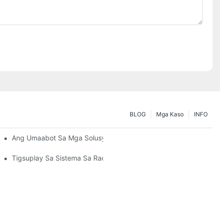
BLOG
Mga Kaso
INFO
Panginahanglanon Sa Pagtipig
Ang Umaabot Sa Mga Solusyon Sa Pallet Rack: Mga Uso Ug Ino
Tigsuplay Sa Sistema Sa Racking: Mga Pangunang Hinungdan S