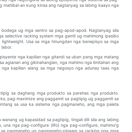
g ug mahibal-an kung kinsa ang nagtanyag sa labing kaayo nga
a bodega ug mga sentro sa pag-apod-apod. Nagtanyag sila
ga selective racking system mga gamit ug mahimong ipasibo
 lightweight. Usa sa mga hinungdan nga benepisyo sa mga
labor.
 episyente nga kapilian nga gitandi sa uban pang mga matang
 sa agianan ang gikinahanglan, nga mahimo nga limitahan ang
yo nga kapilian alang sa mga negosyo nga adunay taas nga
tipig sa daghang mga produkto sa parehas nga produkto.
acks, pag-maximize ang paggamit sa pagtipig ug paggamit sa
amtang sa usa ka sistema nga pagmaneho, ang mga paleta
ng ug kapasidad sa pagtipig, tingali dili sila ang labing
, una nga pag-configure (lifo) nga pag-configure, mahimo'g
a sa pagmaneho ug pagmaneho-pinaagi sa racking nga mga