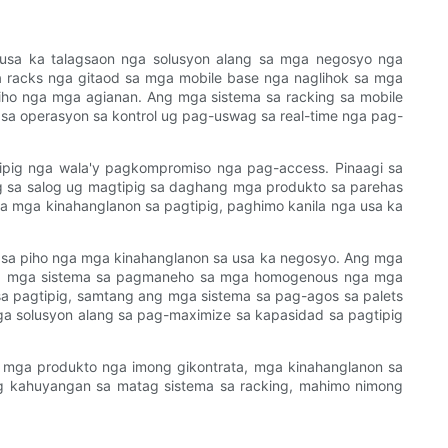
 usa ka talagsaon nga solusyon alang sa mga negosyo nga
ga racks nga gitaod sa mga mobile base nga naglihok sa mga
iho nga mga agianan. Ang mga sistema sa racking sa mobile
a operasyon sa kontrol ug pag-uswag sa real-time nga pag-
ipig nga wala'y pagkompromiso nga pag-access. Pinaagi sa
 sa salog ug magtipig sa daghang mga produkto sa parehas
a mga kinahanglanon sa pagtipig, paghimo kanila nga usa ka
 sa piho nga mga kinahanglanon sa usa ka negosyo. Ang mga
 ang mga sistema sa pagmaneho sa mga homogenous nga mga
a pagtipig, samtang ang mga sistema sa pag-agos sa palets
ga solusyon alang sa pag-maximize sa kapasidad sa pagtipig
a mga produkto nga imong gikontrata, mga kinahanglanon sa
g kahuyangan sa matag sistema sa racking, mahimo nimong