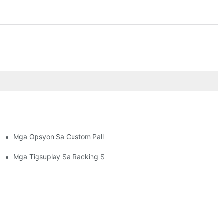
Mga Opsyon Sa Custom Pallet Rack: Pagpahaum Sa Imong Mga 
tibong Pagdumala Sa Bodega
a Sa Matag Industriya
Mga Tigsuplay Sa Racking Sa Bodega: Unsay Pangitaon