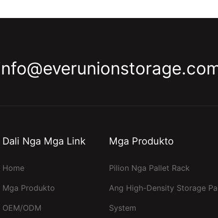
info@everunionstorage.co
Dali Nga Mga Link
Mga Produkto
Home
Pilion Nga Pallet Rack
Mga Produkto
Ang High-Density Storage Pal
OEM/ODM
System