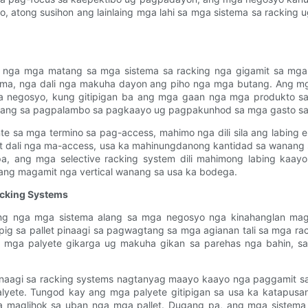
ulo, atong susihon ang lainlaing mga lahi sa mga sistema sa rackin
an nga mga matang sa mga sistema sa racking nga gigamit sa mg
stema, nga dali nga makuha dayon ang piho nga mga butang. Ang m
a negosyo, kung gitipigan ba ang mga gaan nga mga produkto sa
abang sa pagpalambo sa pagkaayo ug pagpakunhod sa mga gasto sa 
te sa mga termino sa pag-access, mahimo nga dili sila ang labing
let dali nga ma-access, usa ka mahinungdanong kantidad sa wanang
pa, ang mga selective racking system dili mahimong labing kaa
e ang magamit nga vertical wanang sa usa ka bodega.
acking Systems
ing nga mga sistema alang sa mga negosyo nga kinahanglan mag
ipig sa pallet pinaagi sa pagwagtang sa mga agianan tali sa mga r
g mga palyete gikarga ug makuha gikan sa parehas nga bahin, s
i sa racking systems nagtanyag maayo kaayo nga paggamit sa wana
lyete. Tungod kay ang mga palyete gitipigan sa usa ka katapusan
a maglihok sa uban nga mga pallet. Dugang pa, ang mga sistem