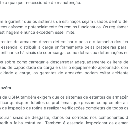
nte a qualquer necessidade de manutenção.
m é garantir que os sistemas de estilhaços sejam usados ​​dentro d
s itens caíssem e potencialmente ferirem os funcionários. Os regu
stilhagem e nunca excedem esse limite.
gerentes de armazém devem determinar o peso e o tamanho dos ite
sencial distribuir a carga uniformemente pelas prateleiras para
verificar se há sinais de sobrecarga, como dobras ou deformações 
 sobre como carregar e descarregar adequadamente os itens de s
trizes de capacidade de carga e usar o equipamento apropriado, com
pacidade e carga, os gerentes de armazém podem evitar acident
rmazém
os da OSHA também exigem que os sistemas de estantes de armazém
ificar quaisquer defeitos ou problemas que possam comprometer a es
e inspeção de rotina e realizar verificações completas de todos o
curar sinais de desgaste, danos ou corrosão nos componentes d
edir a falha estrutural. Também é essencial inspecionar os elem