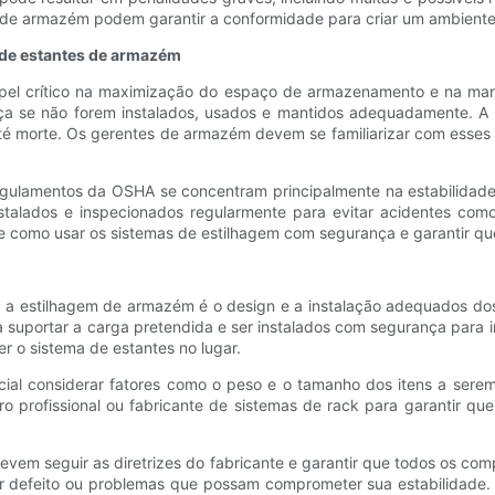
de armazém podem garantir a conformidade para criar um ambiente 
de estantes de armazém
l crítico na maximização do espaço de armazenamento e na man
ça se não forem instalados, usados ​​e mantidos adequadamente. A
até morte. Os gerentes de armazém devem se familiarizar com esses
gulamentos da OSHA se concentram principalmente na estabilidade,
 instalados e inspecionados regularmente para evitar acidentes 
como usar os sistemas de estilhagem com segurança e garantir que 
a estilhagem de armazém é o design e a instalação adequados dos
portar a carga pretendida e ser instalados com segurança para impe
 o sistema de estantes no lugar.
cial considerar fatores como o peso e o tamanho dos itens a sere
o profissional ou fabricante de sistemas de rack para garantir 
vem seguir as diretrizes do fabricante e garantir que todos os co
quer defeito ou problemas que possam comprometer sua estabilidad