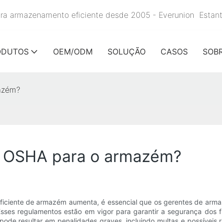
para armazenamento eficiente desde 2005 - Everunion
Estan
ODUTOS
OEM/ODM
SOLUÇÃO
CASOS
SOB
mazém?
da OSHA para o armazém?
iciente de armazém aumenta, é essencial que os gerentes de arma
es regulamentos estão em vigor para garantir a segurança dos f
de resultar em penalidades graves, incluindo multas e possíveis r