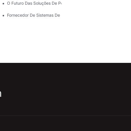
uas Necessidades De Armazenamento
O Futuro Das Soluções De Porta-Paletes: Tendências E Inovaçõe
Fornecedor De Sistemas De Estantes: Fatores Essenciais Para Es
m