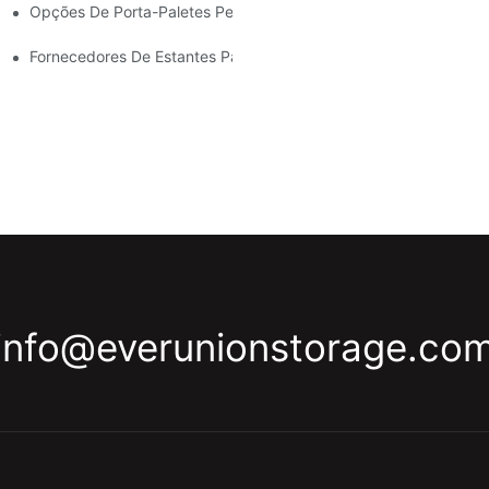
Opções De Porta-Paletes Personalizadas: Adaptando-As Às S
Eficiente De Armazéns.
Para Todos Os Setores.
Fornecedores De Estantes Para Armazéns: O Que Procurar
info@everunionstorage.co