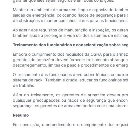
garantir que eles sejam seguros e em boas condições.
Manter um ambiente de armazém limpo e organizado também é
saídas de emergência, colocando riscos de segurança para
de obstruções e manter caminhos claros para os funcionário
Ao aderir aos requisitos de manutenção e inspeção, os gere
também ajuda a prolongar a vida útil dos sistemas de estilha
Treinamento dos funcionários e conscientização sobre se
Embora o cumprimento dos requisitos da OSHA para o armazé
gerentes de armazém devem fornecer treinamento abrangente
descarregamento, limites de peso e procedimentos de emerg
O treinamento dos funcionários deve cobrir tópicos como id
sistema de rack. Também é crucial educar os funcionários sob
de trabalho.
Além do treinamento, os gerentes de armazém devem promov
quaisquer preocupações ou riscos de segurança que encontr
segurança, os gerentes de armazém podem criar uma abordag
Resumo
Em conclusão, o entendimento e o cumprimento dos requis