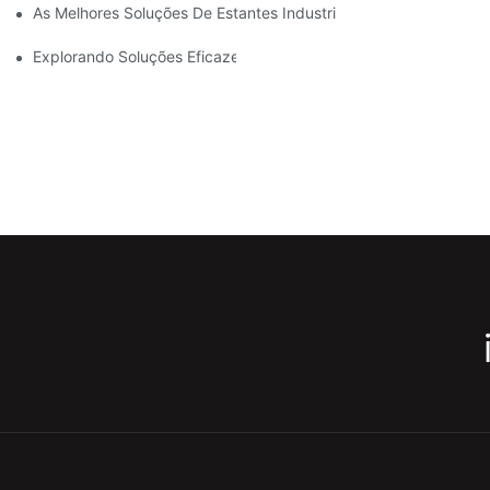
As Melhores Soluções De Estantes Industriais Para Uma Gestão 
Explorando Soluções Eficazes De Estantes De Armazenamento 