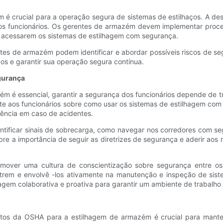
 crucial para a operação segura de sistemas de estilhaços. A deso
 os funcionários. Os gerentes de armazém devem implementar proce
s acessarem os sistemas de estilhagem com segurança.
ntes de armazém podem identificar e abordar possíveis riscos de s
ços e garantir sua operação segura contínua.
gurança
m é essencial, garantir a segurança dos funcionários depende de 
 aos funcionários sobre como usar os sistemas de estilhagem com
ência em caso de acidentes.
entificar sinais de sobrecarga, como navegar nos corredores com s
re a importância de seguir as diretrizes de segurança e aderir aos
er uma cultura de conscientização sobre segurança entre os funci
em e envolvê -los ativamente na manutenção e inspeção de sistem
em colaborativa e proativa para garantir um ambiente de trabalho
itos da OSHA para a estilhagem de armazém é crucial para manter