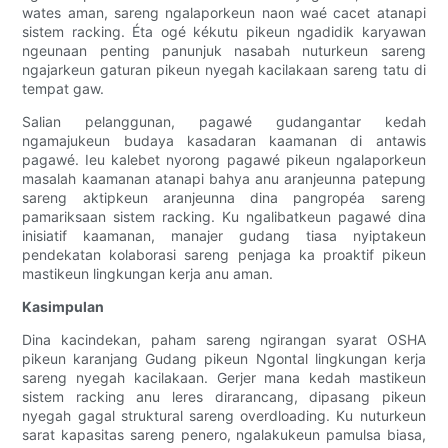
wates aman, sareng ngalaporkeun naon waé cacet atanapi
sistem racking. Éta ogé kékutu pikeun ngadidik karyawan
ngeunaan penting panunjuk nasabah nuturkeun sareng
ngajarkeun gaturan pikeun nyegah kacilakaan sareng tatu di
tempat gaw.
Salian pelanggunan, pagawé gudangantar kedah
ngamajukeun budaya kasadaran kaamanan di antawis
pagawé. Ieu kalebet nyorong pagawé pikeun ngalaporkeun
masalah kaamanan atanapi bahya anu aranjeunna patepung
sareng aktipkeun aranjeunna dina pangropéa sareng
pamariksaan sistem racking. Ku ngalibatkeun pagawé dina
inisiatif kaamanan, manajer gudang tiasa nyiptakeun
pendekatan kolaborasi sareng penjaga ka proaktif pikeun
mastikeun lingkungan kerja anu aman.
Kasimpulan
Dina kacindekan, paham sareng ngirangan syarat OSHA
pikeun karanjang Gudang pikeun Ngontal lingkungan kerja
sareng nyegah kacilakaan. Gerjer mana kedah mastikeun
sistem racking anu leres dirarancang, dipasang pikeun
nyegah gagal struktural sareng overdloading. Ku nuturkeun
sarat kapasitas sareng penero, ngalakukeun pamulsa biasa,