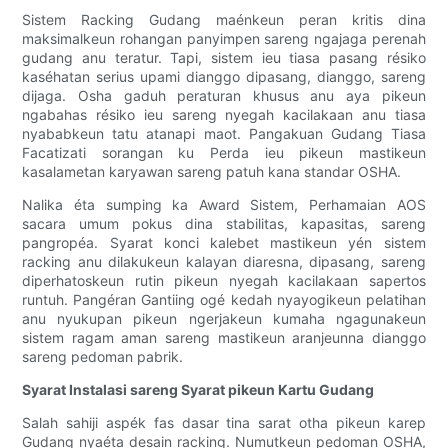
Sistem Racking Gudang maénkeun peran kritis dina
maksimalkeun rohangan panyimpen sareng ngajaga perenah
gudang anu teratur. Tapi, sistem ieu tiasa pasang résiko
kaséhatan serius upami dianggo dipasang, dianggo, sareng
dijaga. Osha gaduh peraturan khusus anu aya pikeun
ngabahas résiko ieu sareng nyegah kacilakaan anu tiasa
nyababkeun tatu atanapi maot. Pangakuan Gudang Tiasa
Facatizati sorangan ku Perda ieu pikeun mastikeun
kasalametan karyawan sareng patuh kana standar OSHA.
Nalika éta sumping ka Award Sistem, Perhamaian AOS
sacara umum pokus dina stabilitas, kapasitas, sareng
pangropéa. Syarat konci kalebet mastikeun yén sistem
racking anu dilakukeun kalayan diaresna, dipasang, sareng
diperhatoskeun rutin pikeun nyegah kacilakaan sapertos
runtuh. Pangéran Gantiing ogé kedah nyayogikeun pelatihan
anu nyukupan pikeun ngerjakeun kumaha ngagunakeun
sistem ragam aman sareng mastikeun aranjeunna dianggo
sareng pedoman pabrik.
Syarat Instalasi sareng Syarat pikeun Kartu Gudang
Salah sahiji aspék fas dasar tina sarat otha pikeun karep
Gudang nyaéta desain racking. Numutkeun pedoman OSHA,