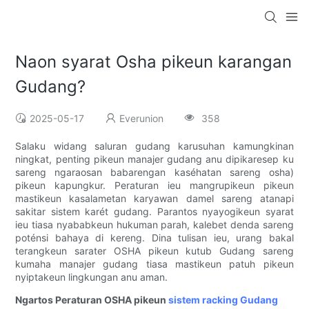
Naon syarat Osha pikeun karangan
Gudang?
2025-05-17
Everunion
358
Salaku widang saluran gudang karusuhan kamungkinan
ningkat, penting pikeun manajer gudang anu dipikaresep ku
sareng ngaraosan babarengan kaséhatan sareng osha)
pikeun kapungkur. Peraturan ieu mangrupikeun pikeun
mastikeun kasalametan karyawan damel sareng atanapi
sakitar sistem karét gudang. Parantos nyayogikeun syarat
ieu tiasa nyababkeun hukuman parah, kalebet denda sareng
poténsi bahaya di kereng. Dina tulisan ieu, urang bakal
terangkeun sarater OSHA pikeun kutub Gudang sareng
kumaha manajer gudang tiasa mastikeun patuh pikeun
nyiptakeun lingkungan anu aman.
Ngartos Peraturan OSHA pikeun
sistem racking Gudang