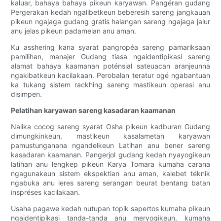
kaluar, bahaya bahaya pikeun karyawan. Pangéran gudang
Pergerakan kedah ngalibetkeun beberesih sareng jangkauan
pikeun ngajaga gudang gratis halangan sareng ngajaga jalur
anu jelas pikeun padamelan anu aman.
Ku asshering kana syarat pangropéa sareng pamariksaan
pamilihan, manajer Gudang tiasa ngaidentipikasi sareng
alamat bahaya kaamanan poténsial sateuacan aranjeunna
ngakibatkeun kacilakaan. Perobalan teratur ogé ngabantuan
ka tukang sistem rackhing sareng mastikeun operasi anu
disimpen.
Pelatihan karyawan sareng kasadaran kaamanan
Nalika cocog sareng syarat Osha pikeun kadburan Gudang
dimungkinkeun, mastikeun kasalametan karyawan
pamustunganana ngandelkeun Latihan anu bener sareng
kasadaran kaamanan. Pangerjol gudang kedah nyayogikeun
latihan anu lengkep pikeun Karya Tomara kumaha carana
ngagunakeun sistem ekspektian anu aman, kalebet téknik
ngabuka anu leres sareng serangan beurat bentang batan
inspréses kacilakaan.
Usaha pagawe kedah nutupan topik sapertos kumaha pikeun
ngaidentipikasi tanda-tanda anu meryogikeun, kumaha