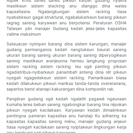
Aspék kritis sanés sanés pikeun karpét gudang nyaéta
mastikeun sistem stacking anu dianggo dina wates
kapasitasna. Ngalangkungan sistem racking tiasa
nyababkeun gagal struktural, ngabalukarkeun barang pikeun
ragrag sareng karyawan anu berpotensi. Peraturan OSHA
Tatesan yén manajer Gudang kedah jelas-jelas kapasitas
valime maksimum
Sateuacan nyimpen barang dina sistem karungan, manajer
gudang permanganos kedah nangtukeun beurat sareng
ukuran barang sareng ukuran barang sareng diperyogikeun
sareng mastikeun aranjeunna henteu langkung proposan
sistem racking sistem racking. Ieu ogé penting pikeun
ngadistribus-nyibarkeun panambah anteng dina rét pikeun
nyegah ngagedekeun sistem racking. Pamariksaan biasa
kedah dilakukeun pikeun mariksa tanda-tanda overeranana,
sapertos bend atanapi kakurangan dina komponén rak.
Pangéran gudang ogé kedah ngalatih pagawé ngeunaan
kumaha leres beban sareng ngabongkar barang tina répokan
pikeun nyegah kacilakaan. Karyawan kedah dimaénkeun
pentingna pameran kapasitas anu handap Ku adhering ka
kapasitas kapasitas sareng ménu, manajer gudang anjeun
tiasa nyegah kacilakaan sareng nyiptakeun lingkungan kerja
anu langkung saé pikeun karyawan.