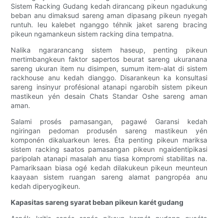
Sistem Racking Gudang kedah dirancang pikeun ngadukung
beban anu dimaksud sareng aman dipasang pikeun nyegah
runtuh. Ieu kalebet nganggo téhnik jaket sareng bracing
pikeun ngamankeun sistem racking dina tempatna.
Nalika ngararancang sistem haseup, penting pikeun
mertimbangkeun faktor sapertos beurat sareng ukuranana
sareng ukuran item nu disimpen, sumum item-alat di sistem
rackhouse anu kedah dianggo. Disarankeun ka konsultasi
sareng insinyur profésional atanapi ngarobih sistem pikeun
mastikeun yén desain Chats Standar Oshe sareng aman
aman.
Salami prosés pamasangan, pagawé Garansi kedah
ngiringan pedoman produsén sareng mastikeun yén
komponén dikaluarkeun leres. Éta penting pikeun mariksa
sistem racking saatos pamasangan pikeun ngaidentipikasi
paripolah atanapi masalah anu tiasa kompromi stabilitas na.
Pamariksaan biasa ogé kedah dilakukeun pikeun meunteun
kaayaan sistem ruangan sareng alamat pangropéa anu
kedah diperyogikeun.
Kapasitas sareng syarat beban pikeun karét gudang