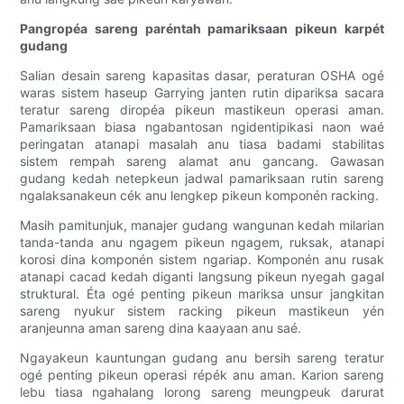
Pangropéa sareng paréntah pamariksaan pikeun karpét
gudang
Salian desain sareng kapasitas dasar, peraturan OSHA ogé
waras sistem haseup Garrying janten rutin dipariksa sacara
teratur sareng diropéa pikeun mastikeun operasi aman.
Pamariksaan biasa ngabantosan ngidentipikasi naon waé
peringatan atanapi masalah anu tiasa badami stabilitas
sistem rempah sareng alamat anu gancang. Gawasan
gudang kedah netepkeun jadwal pamariksaan rutin sareng
ngalaksanakeun cék anu lengkep pikeun komponén racking.
Masih pamitunjuk, manajer gudang wangunan kedah milarian
tanda-tanda anu ngagem pikeun ngagem, ruksak, atanapi
korosi dina komponén sistem ngariap. Komponén anu rusak
atanapi cacad kedah diganti langsung pikeun nyegah gagal
struktural. Éta ogé penting pikeun mariksa unsur jangkitan
sareng nyukur sistem racking pikeun mastikeun yén
aranjeunna aman sareng dina kaayaan anu saé.
Ngayakeun kauntungan gudang anu bersih sareng teratur
ogé penting pikeun operasi répék anu aman. Karion sareng
lebu tiasa ngahalang lorong sareng meungpeuk darurat