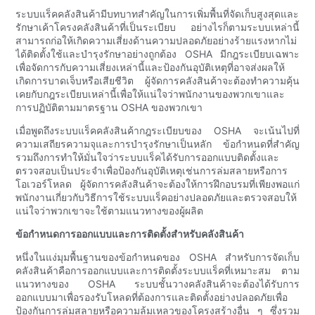
ระบบแร็คคลังสินค้ามีบทบาทสำคัญในการเพิ่มพื้นที่จัดเก็บสูงสุดและ
รักษาเค้าโครงคลังสินค้าที่เป็นระเบียบ อย่างไรก็ตามระบบเหล่านี้
สามารถก่อให้เกิดความเสี่ยงด้านความปลอดภัยอย่างร้ายแรงหากไม่
ได้ติดตั้งใช้และบำรุงรักษาอย่างถูกต้อง OSHA มีกฎระเบียบเฉพาะ
เพื่อจัดการกับความเสี่ยงเหล่านี้และป้องกันอุบัติเหตุที่อาจส่งผลให้
เกิดการบาดเจ็บหรือเสียชีวิต ผู้จัดการคลังสินค้าจะต้องทำความคุ้น
เคยกับกฎระเบียบเหล่านี้เพื่อให้แน่ใจว่าพนักงานของพวกเขาและ
การปฏิบัติตามมาตรฐาน OSHA ของพวกเขา
เมื่อพูดถึงระบบแร็คคลังสินค้ากฎระเบียบของ OSHA จะเน้นไปที่
ความเสถียรความจุและการบำรุงรักษาเป็นหลัก ข้อกำหนดที่สำคัญ
รวมถึงการทำให้มั่นใจว่าระบบแร็คได้รับการออกแบบติดตั้งและ
ตรวจสอบเป็นประจำเพื่อป้องกันอุบัติเหตุเช่นการล่มสลายหรือการ
โอเวอร์โหลด ผู้จัดการคลังสินค้าจะต้องให้การฝึกอบรมที่เพียงพอแก่
พนักงานเกี่ยวกับวิธีการใช้ระบบแร็คอย่างปลอดภัยและตรวจสอบให้
แน่ใจว่าพวกเขาจะใช้ตามแนวทางของผู้ผลิต
ข้อกำหนดการออกแบบและการติดตั้งสำหรับคลังสินค้า
หนึ่งในแง่มุมพื้นฐานของข้อกำหนดของ OSHA สำหรับการจัดเก็บ
คลังสินค้าคือการออกแบบและการติดตั้งระบบแร็คที่เหมาะสม ตาม
แนวทางของ OSHA ระบบชั้นวางคลังสินค้าจะต้องได้รับการ
ออกแบบมาเพื่อรองรับโหลดที่ต้องการและติดตั้งอย่างปลอดภัยเพื่อ
ป้องกันการล่มสลายหรือความล้มเหลวของโครงสร้างอื่น ๆ ซึ่งรวม