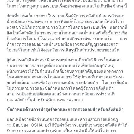
รับคำสั่งว่าผู้จัดการคลังสินค้าจะต้องทำเครื่องหมายความสามารถ
ในการโหลดสูงสุดของระบบแร็คอย่างชัดเจนและไม่เกินขีด จำกัด นี้
ก่อนที่จะจัดเก็บรายการในระบบแร็คผู้จัดการคลังสินค้าควรกำหนด
น้ำหนักและขนาดของรายการที่จะเก็บไว้และตรวจสอบให้แน่ใจว่า
พวกเขาไม่เกินความสามารถในการโหลดของระบบแร็ค นอกจากนี้
ยังเป็นสิ่งสำคัญในการกระจายโหลดอย่างสม่ำเสมอทั่วทั้งชั้นวางเพื่อ
ป้องกันการโอเวอร์โหลดและรักษาเสถียรภาพของระบบแร็ค ควร
ทำการตรวจสอบอย่างสม่ำเสมอเพื่อตรวจสอบสัญญาณของการ
โอเวอร์โหลดเช่นโค้งงอหรือการเสียรูปในส่วนประกอบของแร็ค
ผู้จัดการคลังสินค้าควรฝึกอบรมพนักงานเกี่ยวกับวิธีการโหลดและ
ขนถ่ายรายการอย่างถูกต้องจากระบบแร็คเพื่อป้องกันอุบัติเหตุ
พนักงานควรได้รับคำแนะนำเกี่ยวกับความสำคัญของแนวทางการ
โหลดตามแนวทางการโหลดและการใช้อุปกรณ์ที่เหมาะสมเช่นรถ
ยกหรือแจ็คพาเลทเพื่อจัดการของหนักอย่างปลอดภัย โดยการยึดมั่น
ในความสามารถและข้อกำหนดการโหลดผู้จัดการคลังสินค้า
สามารถป้องกันอุบัติเหตุและสร้างสภาพแวดล้อมการทำงานที่
ปลอดภัยยิ่งขึ้นสำหรับพนักงานของพวกเขา
ข้อกำหนดด้านการบำรุงรักษาและการตรวจสอบสำหรับคลังสินค้า
นอกเหนือจากข้อกำหนดการออกแบบและความสามารถแล้วกฎ
ระเบียบของ OSHA ยังได้รับคำสั่งว่าระบบชั้นวางของคลังสินค้าได้
รับการตรวจสอบและบำรุงรักษาเป็นประจำเพื่อให้แน่ใจว่าการ