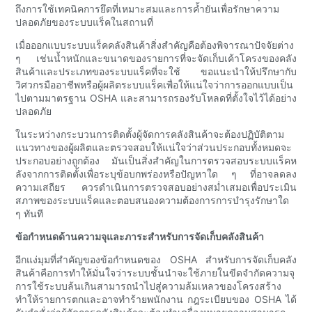
ถึงการใช้เทคนิคการยึดที่เหมาะสมและการค้ำยันเพื่อรักษาความ
ปลอดภัยของระบบแร็คในสถานที่
เมื่อออกแบบระบบแร็คคลังสินค้าสิ่งสำคัญคือต้องพิจารณาปัจจัยต่าง
ๆ เช่นน้ำหนักและขนาดของรายการที่จะจัดเก็บเค้าโครงของคลัง
สินค้าและประเภทของระบบแร็คที่จะใช้ ขอแนะนำให้ปรึกษากับ
วิศวกรมืออาชีพหรือผู้ผลิตระบบแร็คเพื่อให้แน่ใจว่าการออกแบบเป็น
ไปตามมาตรฐาน OSHA และสามารถรองรับโหลดที่ตั้งใจไว้ได้อย่าง
ปลอดภัย
ในระหว่างกระบวนการติดตั้งผู้จัดการคลังสินค้าจะต้องปฏิบัติตาม
แนวทางของผู้ผลิตและตรวจสอบให้แน่ใจว่าส่วนประกอบทั้งหมดจะ
ประกอบอย่างถูกต้อง มันเป็นสิ่งสำคัญในการตรวจสอบระบบแร็คห
ลังจากการติดตั้งเพื่อระบุข้อบกพร่องหรือปัญหาใด ๆ ที่อาจลดลง
ความเสถียร ควรดำเนินการตรวจสอบอย่างสม่ำเสมอเพื่อประเมิน
สภาพของระบบแร็คและตอบสนองความต้องการการบำรุงรักษาใด
ๆ ทันที
ข้อกำหนดด้านความจุและภาระสำหรับการจัดเก็บคลังสินค้า
อีกแง่มุมที่สำคัญของข้อกำหนดของ OSHA สำหรับการจัดเก็บคลัง
สินค้าคือการทำให้มั่นใจว่าระบบชั้นนำจะใช้ภายในขีดจำกัดความจุ
การใช้ระบบล้นเกินสามารถนำไปสู่ความล้มเหลวของโครงสร้าง
ทำให้รายการตกและอาจทำร้ายพนักงาน กฎระเบียบของ OSHA ได้