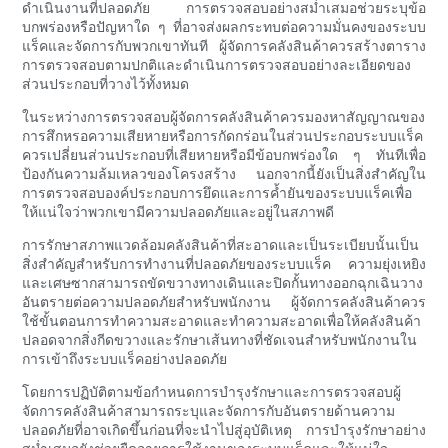
ดำเนินงานที่ปลอดภัย การตรวจสอบอย่างสม่ำเสมอช่วยระบุข้อ
บกพร่องหรือปัญหาใด ๆ ที่อาจส่งผลกระทบต่อความมั่นคงของระบบ
แร็คและจัดการกับพวกเขาทันที ผู้จัดการคลังสินค้าควรสร้างตาราง
การตรวจสอบตามปกติและดำเนินการตรวจสอบอย่างละเอียดของ
ส่วนประกอบที่วางไว้ทั้งหมด
ในระหว่างการตรวจสอบผู้จัดการคลังสินค้าควรมองหาสัญญาณของ
การสึกหรอความเสียหายหรือการกัดกร่อนในส่วนประกอบระบบแร็ค
ควรเปลี่ยนส่วนประกอบที่เสียหายหรือมีข้อบกพร่องใด ๆ ทันทีเพื่อ
ป้องกันความล้มเหลวของโครงสร้าง นอกจากนี้ยังเป็นสิ่งสำคัญใน
การตรวจสอบองค์ประกอบการยึดและการค้ำยันของระบบแร็คเพื่อ
ให้แน่ใจว่าพวกเขามีความปลอดภัยและอยู่ในสภาพดี
การรักษาสภาพแวดล้อมคลังสินค้าที่สะอาดและเป็นระเบียบนั้นเป็น
สิ่งสำคัญสำหรับการทำงานที่ปลอดภัยของระบบแร็ค ความยุ่งเหยิง
และเศษซากสามารถขัดขวางทางเดินและปิดกั้นทางออกฉุกเฉินวาง
อันตรายต่อความปลอดภัยสำหรับพนักงาน ผู้จัดการคลังสินค้าควร
ใช้ขั้นตอนการทำความสะอาดและทำความสะอาดเพื่อให้คลังสินค้า
ปลอดจากสิ่งกีดขวางและรักษาเส้นทางที่ชัดเจนสำหรับพนักงานใน
การเข้าถึงระบบแร็คอย่างปลอดภัย
โดยการปฏิบัติตามข้อกำหนดการบำรุงรักษาและการตรวจสอบผู้
จัดการคลังสินค้าสามารถระบุและจัดการกับอันตรายด้านความ
ปลอดภัยที่อาจเกิดขึ้นก่อนที่จะนำไปสู่อุบัติเหตุ การบำรุงรักษาอย่าง