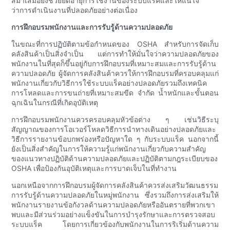
สม่ำเสมอยังช่วยยืดอายุการใช้งานของระบบแร็คและให้แน่ใจ
ว่าการดำเนินงานที่ปลอดภัยอย่างต่อเนื่อง
การฝึกอบรมพนักงานและการรับรู้ด้านความปลอดภัย
ในขณะที่การปฏิบัติตามข้อกำหนดของ OSHA สำหรับการจัดเก็บ
คลังสินค้าเป็นสิ่งจำเป็น แต่การทำให้มั่นใจว่าความปลอดภัยของ
พนักงานในที่สุดก็ขึ้นอยู่กับการฝึกอบรมที่เหมาะสมและการรับรู้ด้าน
ความปลอดภัย ผู้จัดการคลังสินค้าควรให้การฝึกอบรมที่ครอบคลุมแก่
พนักงานเกี่ยวกับวิธีการใช้ระบบแร็คอย่างปลอดภัยรวมถึงเทคนิค
การโหลดและการขนถ่ายที่เหมาะสมขีด จำกัด น้ำหนักและขั้นตอน
ฉุกเฉินในกรณีที่เกิดอุบัติเหตุ
การฝึกอบรมพนักงานควรครอบคลุมหัวข้อต่าง ๆ เช่นวิธีระบุ
สัญญาณของการโอเวอร์โหลดวิธีการนำทางเดินอย่างปลอดภัยและ
วิธีการรายงานข้อบกพร่องหรือปัญหาใด ๆ กับระบบแร็ค นอกจากนี้
ยังเป็นสิ่งสำคัญในการให้ความรู้แก่พนักงานเกี่ยวกับความสำคัญ
ของแนวทางปฏิบัติด้านความปลอดภัยและปฏิบัติตามกฎระเบียบของ
OSHA เพื่อป้องกันอุบัติเหตุและการบาดเจ็บในที่ทำงาน
นอกเหนือจากการฝึกอบรมผู้จัดการคลังสินค้าควรส่งเสริมวัฒนธรรม
การรับรู้ด้านความปลอดภัยในหมู่พนักงาน ซึ่งรวมถึงการส่งเสริมให้
พนักงานรายงานข้อกังวลด้านความปลอดภัยหรืออันตรายที่พวกเขา
พบและมีส่วนร่วมอย่างแข็งขันในการบำรุงรักษาและการตรวจสอบ
ระบบแร็ค โดยการเกี่ยวข้องกับพนักงานในการริเริ่มด้านความ