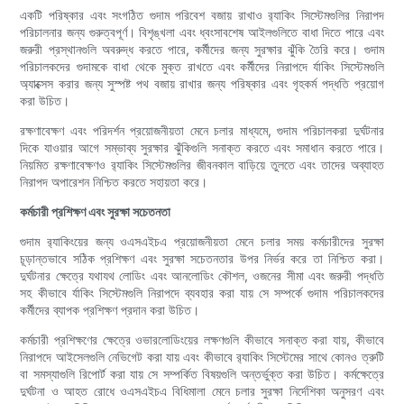
একটি পরিষ্কার এবং সংগঠিত গুদাম পরিবেশ বজায় রাখাও র‌্যাকিং সিস্টেমগুলির নিরাপদ
পরিচালনার জন্য গুরুত্বপূর্ণ। বিশৃঙ্খলা এবং ধ্বংসাবশেষ আইলগুলিতে বাধা দিতে পারে এবং
জরুরী প্রস্থানগুলি অবরুদ্ধ করতে পারে, কর্মীদের জন্য সুরক্ষার ঝুঁকি তৈরি করে। গুদাম
পরিচালকদের গুদামকে বাধা থেকে মুক্ত রাখতে এবং কর্মীদের নিরাপদে র্যাকিং সিস্টেমগুলি
অ্যাক্সেস করার জন্য সুস্পষ্ট পথ বজায় রাখার জন্য পরিষ্কার এবং গৃহকর্ম পদ্ধতি প্রয়োগ
করা উচিত।
রক্ষণাবেক্ষণ এবং পরিদর্শন প্রয়োজনীয়তা মেনে চলার মাধ্যমে, গুদাম পরিচালকরা দুর্ঘটনার
দিকে যাওয়ার আগে সম্ভাব্য সুরক্ষার ঝুঁকিগুলি সনাক্ত করতে এবং সমাধান করতে পারে।
নিয়মিত রক্ষণাবেক্ষণও র‌্যাকিং সিস্টেমগুলির জীবনকাল বাড়িয়ে তুলতে এবং তাদের অব্যাহত
নিরাপদ অপারেশন নিশ্চিত করতে সহায়তা করে।
কর্মচারী প্রশিক্ষণ এবং সুরক্ষা সচেতনতা
গুদাম র‌্যাকিংয়ের জন্য ওএসএইচএ প্রয়োজনীয়তা মেনে চলার সময় কর্মচারীদের সুরক্ষা
চূড়ান্তভাবে সঠিক প্রশিক্ষণ এবং সুরক্ষা সচেতনতার উপর নির্ভর করে তা নিশ্চিত করা।
দুর্ঘটনার ক্ষেত্রে যথাযথ লোডিং এবং আনলোডিং কৌশল, ওজনের সীমা এবং জরুরী পদ্ধতি
সহ কীভাবে র্যাকিং সিস্টেমগুলি নিরাপদে ব্যবহার করা যায় সে সম্পর্কে গুদাম পরিচালকদের
কর্মীদের ব্যাপক প্রশিক্ষণ প্রদান করা উচিত।
কর্মচারী প্রশিক্ষণের ক্ষেত্রে ওভারলোডিংয়ের লক্ষণগুলি কীভাবে সনাক্ত করা যায়, কীভাবে
নিরাপদে আইসেলগুলি নেভিগেট করা যায় এবং কীভাবে র‌্যাকিং সিস্টেমের সাথে কোনও ত্রুটি
বা সমস্যাগুলি রিপোর্ট করা যায় সে সম্পর্কিত বিষয়গুলি অন্তর্ভুক্ত করা উচিত। কর্মক্ষেত্রে
দুর্ঘটনা ও আহত রোধে ওএসএইচএ বিধিমালা মেনে চলার সুরক্ষা নির্দেশিকা অনুসরণ এবং