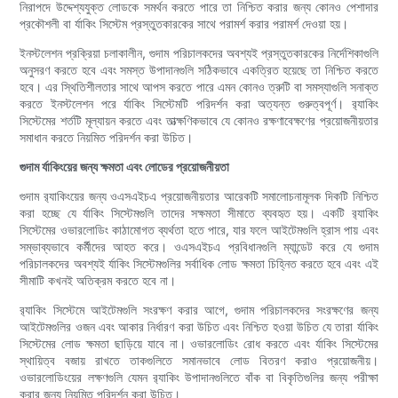
নিরাপদে উদ্দেশ্যযুক্ত লোডকে সমর্থন করতে পারে তা নিশ্চিত করার জন্য কোনও পেশাদার
প্রকৌশলী বা র্যাকিং সিস্টেম প্রস্তুতকারকের সাথে পরামর্শ করার পরামর্শ দেওয়া হয়।
ইনস্টলেশন প্রক্রিয়া চলাকালীন, গুদাম পরিচালকদের অবশ্যই প্রস্তুতকারকের নির্দেশিকাগুলি
অনুসরণ করতে হবে এবং সমস্ত উপাদানগুলি সঠিকভাবে একত্রিত হয়েছে তা নিশ্চিত করতে
হবে। এর স্থিতিশীলতার সাথে আপস করতে পারে এমন কোনও ত্রুটি বা সমস্যাগুলি সনাক্ত
করতে ইনস্টলেশন পরে র্যাকিং সিস্টেমটি পরিদর্শন করা অত্যন্ত গুরুত্বপূর্ণ। র‌্যাকিং
সিস্টেমের শর্তটি মূল্যায়ন করতে এবং তাত্ক্ষণিকভাবে যে কোনও রক্ষণাবেক্ষণের প্রয়োজনীয়তার
সমাধান করতে নিয়মিত পরিদর্শন করা উচিত।
গুদাম র্যাকিংয়ের জন্য ক্ষমতা এবং লোডের প্রয়োজনীয়তা
গুদাম র‌্যাকিংয়ের জন্য ওএসএইচএ প্রয়োজনীয়তার আরেকটি সমালোচনামূলক দিকটি নিশ্চিত
করা হচ্ছে যে র্যাকিং সিস্টেমগুলি তাদের সক্ষমতা সীমাতে ব্যবহৃত হয়। একটি র‌্যাকিং
সিস্টেমের ওভারলোডিং কাঠামোগত ব্যর্থতা হতে পারে, যার ফলে আইটেমগুলি হ্রাস পায় এবং
সম্ভাব্যভাবে কর্মীদের আহত করে। ওএসএইচএ প্রবিধানগুলি ম্যান্ডেট করে যে গুদাম
পরিচালকদের অবশ্যই র্যাকিং সিস্টেমগুলির সর্বাধিক লোড ক্ষমতা চিহ্নিত করতে হবে এবং এই
সীমাটি কখনই অতিক্রম করতে হবে না।
র‌্যাকিং সিস্টেমে আইটেমগুলি সংরক্ষণ করার আগে, গুদাম পরিচালকদের সংরক্ষণের জন্য
আইটেমগুলির ওজন এবং আকার নির্ধারণ করা উচিত এবং নিশ্চিত হওয়া উচিত যে তারা র্যাকিং
সিস্টেমের লোড ক্ষমতা ছাড়িয়ে যাবে না। ওভারলোডিং রোধ করতে এবং র্যাকিং সিস্টেমের
স্থায়িত্ব বজায় রাখতে তাকগুলিতে সমানভাবে লোড বিতরণ করাও প্রয়োজনীয়।
ওভারলোডিংয়ের লক্ষণগুলি যেমন র‌্যাকিং উপাদানগুলিতে বাঁক বা বিকৃতিগুলির জন্য পরীক্ষা
করার জন্য নিয়মিত পরিদর্শন করা উচিত।