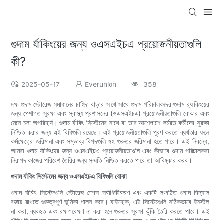
গুদাম র্যাকিংয়ের জন্য ওএসএইচএ প্রয়োজনীয়তাগুলি
কী?
2025-05-17
Everunion
358
দক্ষ গুদাম স্টোরেজ সমাধানের চাহিদা বাড়ার সাথে সাথে গুদাম পরিচালকদের গুদাম র‌্যাকিংয়ের
জন্য পেশাগত সুরক্ষা এবং স্বাস্থ্য প্রশাসনের (ওএসএইচএ) প্রয়োজনীয়তাগুলি বোঝার এবং
মেনে চলা অপরিহার্য। গুদাম র্যাকিং সিস্টেমের সাথে বা তার আশেপাশে কর্মরত কর্মীদের সুরক্ষা
নিশ্চিত করার জন্য এই বিধিগুলি রয়েছে। এই প্রয়োজনীয়তাগুলি পূরণ করতে ব্যর্থতার ফলে
কর্মক্ষেত্রে জরিমানা এবং সম্ভাব্য বিপদগুলি সহ গুরুতর জরিমানা হতে পারে। এই নিবন্ধে,
আমরা গুদাম র্যাকিংয়ের জন্য ওএসএইচএ প্রয়োজনীয়তাগুলি এবং কীভাবে গুদাম পরিচালকরা
নিরাপদ কাজের পরিবেশ তৈরির জন্য সম্মতি নিশ্চিত করতে পারে তা আবিষ্কার করব।
গুদাম র্যাকিং সিস্টেমের জন্য ওএসএইচএ বিধিগুলি বোঝা
গুদাম র্যাকিং সিস্টেমগুলি স্টোরেজ স্পেস সর্বাধিকীকরণ এবং একটি সংগঠিত গুদাম বিন্যাস
বজায় রাখতে গুরুত্বপূর্ণ ভূমিকা পালন করে। যাইহোক, এই সিস্টেমগুলি সঠিকভাবে ইনস্টল
না করা, ব্যবহৃত এবং রক্ষণাবেক্ষণ না করা হলে গুরুতর সুরক্ষা ঝুঁকি তৈরি করতে পারে। এই