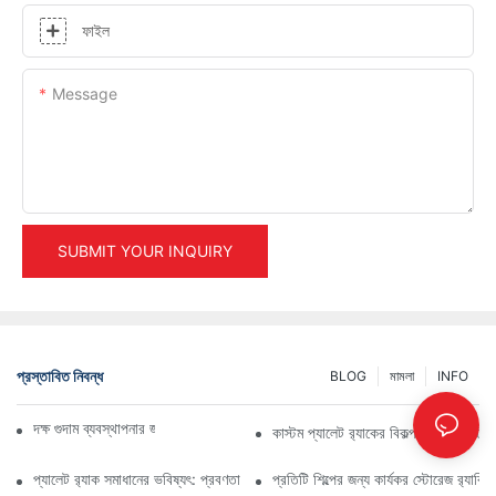
ফাইল
Message
SUBMIT YOUR INQUIRY
প্রস্তাবিত নিবন্ধ
BLOG
মামলা
INFO
দক্ষ গুদাম ব্যবস্থাপনার জন্য শীর্ষ শিল্প র‍্যাকিং সমাধান
কাস্টম প্যালেট র‍্যাকের বিকল্প: আপনার স্টোর
প্যালেট র‍্যাক সমাধানের ভবিষ্যৎ: প্রবণতা এবং উদ্ভাবন
প্রতিটি শিল্পের জন্য কার্যকর স্টোরেজ র‍্যাকি