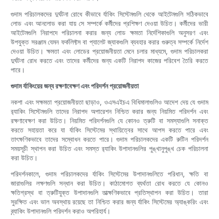
গুদাম পরিচালকদের দুর্ঘটনা রোধে কীভাবে র্যাকিং সিস্টেমগুলি থেকে আইটেমগুলি সঠিকভাবে
লোড এবং আনলোড করা যায় সে সম্পর্কে কর্মীদের প্রশিক্ষণ দেওয়া উচিত। কর্মীদের ভারী
আইটেমগুলি নিরাপদে পরিচালনা করার জন্য লোড ক্ষমতা নির্দেশিকাগুলি অনুসরণ এবং
উপযুক্ত সরঞ্জাম যেমন ফর্কলিফ্টস বা প্যালেট জ্যাকগুলি ব্যবহার করার গুরুত্ব সম্পর্কে নির্দেশ
দেওয়া উচিত। ক্ষমতা এবং লোডের প্রয়োজনীয়তা মেনে চলার মাধ্যমে, গুদাম পরিচালকরা
দুর্ঘটনা রোধ করতে এবং তাদের কর্মীদের জন্য একটি নিরাপদ কাজের পরিবেশ তৈরি করতে
পারে।
গুদাম র্যাকিংয়ের জন্য রক্ষণাবেক্ষণ এবং পরিদর্শন প্রয়োজনীয়তা
নকশা এবং সক্ষমতা প্রয়োজনীয়তা ছাড়াও, ওএসএইচএ বিধিমালাগুলিও আদেশ দেয় যে গুদাম
র‌্যাকিং সিস্টেমগুলি তাদের নিরাপদ অপারেশন নিশ্চিত করার জন্য নিয়মিত পরিদর্শন এবং
রক্ষণাবেক্ষণ করা উচিত। নিয়মিত পরিদর্শনগুলি যে কোনও ত্রুটি বা সমস্যাগুলি সনাক্ত
করতে সহায়তা করে যা র্যাকিং সিস্টেমের স্থায়িত্বের সাথে আপস করতে পারে এবং
তাৎক্ষণিকভাবে তাদের সম্বোধন করতে পারে। গুদাম পরিচালকদের একটি রুটিন পরিদর্শন
সময়সূচী স্থাপন করা উচিত এবং সমস্ত র‌্যাকিং উপাদানগুলির পুঙ্খানুপুঙ্খ চেক পরিচালনা
করা উচিত।
পরিদর্শনকালে, গুদাম পরিচালকদের র্যাকিং সিস্টেমের উপাদানগুলিতে পরিধান, ক্ষতি বা
জারাগুলির লক্ষণগুলি সন্ধান করা উচিত। কাঠামোগত ব্যর্থতা রোধ করতে যে কোনও
ক্ষতিগ্রস্থ বা ত্রুটিযুক্ত উপাদানগুলি তাত্ক্ষণিকভাবে প্রতিস্থাপন করা উচিত। তারা
সুরক্ষিত এবং ভাল অবস্থায় রয়েছে তা নিশ্চিত করার জন্য র্যাকিং সিস্টেমের অ্যাঙ্করিং এবং
ব্র্যাকিং উপাদানগুলি পরিদর্শন করাও অপরিহার্য।