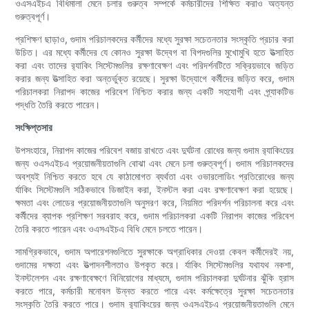
ওএসএইচএ বিধিমালা মেনে চলার গুরুত্ব সম্পর্কে কর্মচারীদের শিক্ষিত করাও অত্যন্ত
গুরুত্বপূর্ণ।
প্রশিক্ষণ ছাড়াও, গুদাম পরিচালকদের কর্মীদের মধ্যে সুরক্ষা সচেতনতার সংস্কৃতি প্রচার করা
উচিত। এর মধ্যে কর্মীদের যে কোনও সুরক্ষা উদ্বেগ বা বিপদগুলির মুখোমুখি হতে উত্সাহিত
করা এবং তাদের র‌্যাকিং সিস্টেমগুলির রক্ষণাবেক্ষণ এবং পরিদর্শনটিতে সক্রিয়ভাবে জড়িত
করার জন্য উত্সাহিত করা অন্তর্ভুক্ত রয়েছে। সুরক্ষা উদ্যোগে কর্মীদের জড়িত করে, গুদাম
পরিচালকরা নিরাপদ কাজের পরিবেশ নিশ্চিত করার জন্য একটি সহযোগী এবং প্র্যাকটিভ
পদ্ধতি তৈরি করতে পারেন।
সংক্ষিপ্তসার
উপসংহারে, নিরাপদ কাজের পরিবেশ বজায় রাখতে এবং দুর্ঘটনা রোধের জন্য গুদাম র‌্যাকিংয়ের
জন্য ওএসএইচএ প্রয়োজনীয়তাগুলি বোঝা এবং মেনে চলা গুরুত্বপূর্ণ। গুদাম পরিচালকদের
অবশ্যই নিশ্চিত করতে হবে যে কাঠামোগত ব্যর্থতা এবং ওভারলোডিং প্রতিরোধের জন্য
র্যাকিং সিস্টেমগুলি সঠিকভাবে ডিজাইন করা, ইনস্টল করা এবং রক্ষণাবেক্ষণ করা হয়েছে।
ক্ষমতা এবং লোডের প্রয়োজনীয়তাগুলি অনুসরণ করে, নিয়মিত পরিদর্শন পরিচালনা করে এবং
কর্মীদের ব্যাপক প্রশিক্ষণ সরবরাহ করে, গুদাম পরিচালকরা একটি নিরাপদ কাজের পরিবেশ
তৈরি করতে পারেন এবং ওএসএইচএ বিধি মেনে চলতে পারেন।
সামগ্রিকভাবে, গুদাম অপারেশনগুলিতে সুরক্ষাকে অগ্রাধিকার দেওয়া কেবল কর্মীদেরই নয়,
গুদামের দক্ষতা এবং উত্পাদনশীলতাও উপকৃত করে। র্যাকিং সিস্টেমগুলির যথাযথ নকশা,
ইনস্টলেশন এবং রক্ষণাবেক্ষণে বিনিয়োগের মাধ্যমে, গুদাম পরিচালকরা দুর্ঘটনার ঝুঁকি হ্রাস
করতে পারে, কর্মচারী মনোবল উন্নত করতে পারে এবং কর্মক্ষেত্রে সুরক্ষা সচেতনতার
সংস্কৃতি তৈরি করতে পারে। গুদাম র‌্যাকিংয়ের জন্য ওএসএইচএ প্রয়োজনীয়তাগুলি মেনে