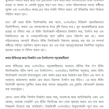
ঝুঁকিগুলি সমাধান করার জন্য এবং দুর্ঘটনাগুলি রোধ করার জন্য ওএসএইচএর নির্দিষ্ট বিধিবিধান
রয়েছে যা আঘাত বা এমনকি মৃত্যুর কারণ হতে পারে। গুদাম পরিচালকদের তাদের কর্মীদের
সুরক্ষা এবং ওএসএইচএ মানদণ্ডের সাথে সম্মতি নিশ্চিত করতে এই বিধিগুলির সাথে নিজেকে
পরিচিত করতে হবে।
যখন এটি গুদাম র্যাকিং সিস্টেমগুলির কথা আসে, ওএসএইচএ বিধিগুলি প্রাথমিকভাবে
স্থিতিশীলতা, ক্ষমতা এবং রক্ষণাবেক্ষণের উপর দৃষ্টি নিবদ্ধ করে। মূল প্রয়োজনীয়তার মধ্যে
রয়েছে তা নিশ্চিত করা যে র্যাকিং সিস্টেমগুলি সঠিকভাবে ডিজাইন করা, ইনস্টল করা এবং
নিয়মিতভাবে ধরা বা ওভারলোডিংয়ের মতো দুর্ঘটনা রোধে পরিদর্শন করা হয়। গুদাম
পরিচালকদের অবশ্যই কীভাবে র্যাকিং সিস্টেমগুলি নিরাপদে ব্যবহার করা যায় সে সম্পর্কে
কর্মীদের পর্যাপ্ত প্রশিক্ষণ প্রদান করতে হবে এবং তারা প্রস্তুতকারকের নির্দেশিকা অনুসারে
ব্যবহৃত হয়েছে তা নিশ্চিত করতে হবে।
গুদাম র্যাকিংয়ের জন্য ডিজাইন এবং ইনস্টলেশন প্রয়োজনীয়তা
গুদাম র্যাকিংয়ের জন্য ওএসএইচএ প্রয়োজনীয়তার অন্যতম মৌলিক দিক হ'ল র্যাকিং
সিস্টেমগুলির সঠিক নকশা এবং ইনস্টলেশন। ওএসএইচএ নির্দেশিকা অনুসারে, গুদাম র্যাকিং
সিস্টেমগুলি অবশ্যই উদ্দেশ্যযুক্ত লোড সমর্থন করার জন্য ডিজাইন করা উচিত এবং পতন বা
অন্যান্য কাঠামোগত ব্যর্থতা রোধ করতে নিরাপদে ইনস্টল করা উচিত। এর মধ্যে র্যাকিং
সিস্টেমটি জায়গায় সুরক্ষিত করার জন্য যথাযথ অ্যাঙ্করিং এবং ব্র্যাকিং কৌশলগুলি ব্যবহার
করা অন্তর্ভুক্ত।
কোনও গুদাম র্যাকিং সিস্টেম ডিজাইন করার সময়, সংরক্ষণের জন্য আইটেমগুলির ওজন এবং
আকার, গুদামের লেআউট এবং র্যাকিং সিস্টেমের ধরণ যেমন ব্যবহার করতে হবে তার মতো
বিষয়গুলি বিবেচনা করা অপরিহার্য। ডিজাইনটি ওএসএইচএ স্ট্যান্ডার্ডগুলি পূরণ করে এবং