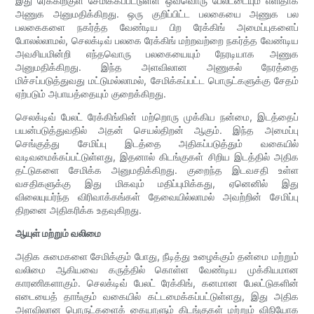
இது ரேக்கிற்குள் சேமிக்கப்பட்டுள்ள ஒவ்வொரு பேலட்டையும் எளிதாக
அணுக அனுமதிக்கிறது. ஒரு குறிப்பிட்ட பலகையை அணுக பல
பலகைகளை நகர்த்த வேண்டிய பிற ரேக்கிங் அமைப்புகளைப்
போலல்லாமல், செலக்டிவ் பலகை ரேக்கிங் மற்றவற்றை நகர்த்த வேண்டிய
அவசியமின்றி எந்தவொரு பலகையையும் நேரடியாக அணுக
அனுமதிக்கிறது. இந்த அளவிலான அணுகல் நேரத்தை
மிச்சப்படுத்துவது மட்டுமல்லாமல், சேமிக்கப்பட்ட பொருட்களுக்கு சேதம்
ஏற்படும் அபாயத்தையும் குறைக்கிறது.
செலக்டிவ் பேலட் ரேக்கிங்கின் மற்றொரு முக்கிய நன்மை, இடத்தைப்
பயன்படுத்துவதில் அதன் செயல்திறன் ஆகும். இந்த அமைப்பு
செங்குத்து சேமிப்பு இடத்தை அதிகப்படுத்தும் வகையில்
வடிவமைக்கப்பட்டுள்ளது, இதனால் கிடங்குகள் சிறிய இடத்தில் அதிக
தட்டுகளை சேமிக்க அனுமதிக்கிறது. குறைந்த இடவசதி உள்ள
வசதிகளுக்கு இது மிகவும் மதிப்புமிக்கது, ஏனெனில் இது
விலையுயர்ந்த விரிவாக்கங்கள் தேவையில்லாமல் அவற்றின் சேமிப்பு
திறனை அதிகரிக்க உதவுகிறது.
ஆயுள் மற்றும் வலிமை
அதிக சுமைகளை சேமிக்கும் போது, நீடித்து உழைக்கும் தன்மை மற்றும்
வலிமை ஆகியவை கருத்தில் கொள்ள வேண்டிய முக்கியமான
காரணிகளாகும். செலக்டிவ் பேலட் ரேக்கிங், கனமான பேலட்டுகளின்
எடையைத் தாங்கும் வகையில் கட்டமைக்கப்பட்டுள்ளது, இது அதிக
அளவிலான பொருட்களைக் கையாளும் கிடங்குகள் மற்றும் விநியோக