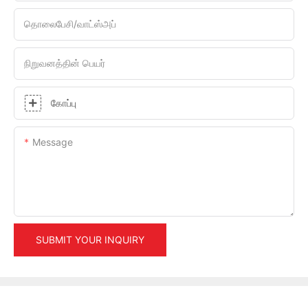
தொலைபேசி/வாட்ஸ்அப்
நிறுவனத்தின் பெயர்
கோப்பு
Message
SUBMIT YOUR INQUIRY