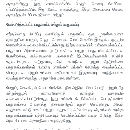
குறைக்கிறது. இது காலப்போக்கில் மேலும் செலவு சேமிப்பை
ஏற்படுத்தக்கூடும், இது நீண்ட காலத்திற்கு இந்த அமைப்பை செலவு
குறைந்த சேமிப்பக தீர்வாக மாற்றும்.
மேம்படுத்தப்பட்ட பாதுகாப்பு மற்றும் பாதுகாப்பு
எந்தவொரு சேமிப்பு வசதியிலும் பாதுகாப்பு ஒரு முதன்மையான
முன்னுரிமையாகும், மேலும் செலக்டிவ் பேலட் ரேக்கிங் இதைக் கருத்தில்
கொண்டு வடிவமைக்கப்பட்டுள்ளது. இந்த அமைப்பில் உள்ளமைக்கப்பட்ட
பாதுகாப்பு அம்சங்களான பூட்டு ஊசிகள் மற்றும் பாதுகாப்பு கிளிப்புகள்
போன்றவை, தற்செயலாக பலகைகள் இடம்பெயர்வதைத் தடுக்க
உதவுகின்றன. கூடுதலாக, ரேக் கார்டுகள் மற்றும் நெடுவரிசை
பாதுகாப்பாளர்கள் போன்ற பாகங்கள் உங்கள் சேமித்து வைக்கப்பட்ட
பொருட்கள் மற்றும் உங்கள் பணியாளர்கள் இருவரையும் சாத்தியமான
விபத்துகளிலிருந்து பாதுகாக்க உதவுகின்றன.
மேலும், செலக்டிவ் பேலட் ரேக்கிங், நில அதிர்வு செயல்பாடு மற்றும் பிற
சுற்றுச்சூழல் காரணிகளைத் தாங்கும் வகையில்
வடிவமைக்கப்பட்டுள்ளது, இது உங்கள் சேமிக்கப்பட்ட பொருட்களின்
பாதுகாப்பை அனைத்து நிலைகளிலும் உறுதி செய்கிறது. அதன்
வலுவான கட்டுமானம் மற்றும் பாதுகாப்பு அம்சங்களுடன், உங்கள் சரக்கு
பாதுகாப்பாகவும் பத்திரமாகவும் சேமிக்கப்பட்டுள்ளதை அறிந்து இந்த
அமைப்பு மன அமைதியை வழங்குகிறது.