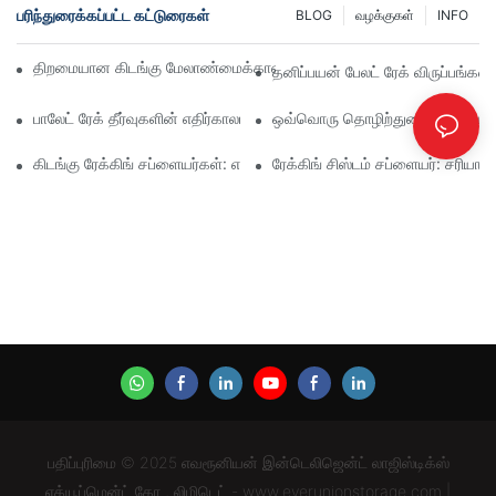
பரிந்துரைக்கப்பட்ட கட்டுரைகள்
BLOG
வழக்குகள்
INFO
திறமையான கிடங்கு மேலாண்மைக்கான சிறந்த தொழில்துறை ரேக்கிங் தீர
தனிப்பயன் பேலட் ரேக் விருப்பங்கள
பாலேட் ரேக் தீர்வுகளின் எதிர்காலம்: போக்குகள் மற்றும் புதுமைகள்
ஒவ்வொரு தொழிற்துறைக்கும் பயனுள்
கிடங்கு ரேக்கிங் சப்ளையர்கள்: என்ன பார்க்க வேண்டும்
ரேக்கிங் சிஸ்டம் சப்ளையர்: சரிய
பதிப்புரிமை © 2025 எவரூனியன் இன்டெலிஜென்ட் லாஜிஸ்டிக்ஸ்
எக்யூப்மென்ட் கோ., லிமிடெட் - www.everunionstorage.com |