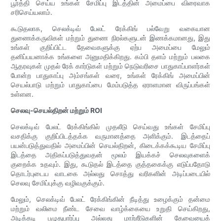
பூர்த்தி செய்ய உங்கள் சேமிப்பு இடத்தின் அமைப்பை விரைவாக
சரிசெய்யலாம்.
கூடுதலாக, செலக்டிவ் பேலட் ரேக்கிங் பல்வேறு வகையான
துணைக்கருவிகள் மற்றும் துணை நிரல்களுடன் இணக்கமானது, இது
உங்கள் குறிப்பிட்ட தேவைகளுக்கு ஏற்ப அமைப்பை மேலும்
தனிப்பயனாக்க உங்களை அனுமதிக்கிறது. கம்பி தளம் மற்றும் பலகை
ஆதரவுகள் முதல் ரேக் கார்டுகள் மற்றும் நெடுவரிசை பாதுகாப்பாளர்கள்
போன்ற பாதுகாப்பு அம்சங்கள் வரை, உங்கள் ரேக்கிங் அமைப்பின்
செயல்பாடு மற்றும் பாதுகாப்பை மேம்படுத்த ஏராளமான விருப்பங்கள்
உள்ளன.
செலவு-செயல்திறன் மற்றும் ROI
செலக்டிவ் பேலட் ரேக்கிங்கில் முதலீடு செய்வது உங்கள் சேமிப்பு
வசதிக்கு குறிப்பிடத்தக்க வருமானத்தை அளிக்கும். இடத்தைப்
பயன்படுத்துவதில் அமைப்பின் செயல்திறன், கிடைக்கக்கூடிய சேமிப்பு
இடத்தை அதிகப்படுத்துவதன் மூலம் இயக்கச் செலவுகளைக்
குறைக்க உதவும். இது, கூடுதல் இடத்தை குத்தகைக்கு எடுப்பதோடு
தொடர்புடைய வாடகை அல்லது சொத்து வரிகளின் அடிப்படையில்
செலவு சேமிப்புக்கு வழிவகுக்கும்.
மேலும், செலக்டிவ் பேலட் ரேக்கிங்கின் நீடித்து உழைக்கும் தன்மை
மற்றும் வலிமை நீண்ட சேவை வாழ்க்கையை உறுதி செய்கிறது,
அடிக்கடி பழுதுபார்ப்பு அல்லது மாற்றீடுகளின் தேவையைக்