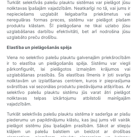
Turklāt selektīvās palešu plauktu sistēmas var pielāgot jūsu
noliktavas īpašajām vajadzībām. Neatkarīgi no tā, vai jums ir
nepieciešams uzglabāt lielgabarīta priekšmetus vai
neregulāras formas preces, sistēmu var pielāgot plašam
produktu klāstam. Šī pielāgošana ne tikai uzlabo jūsu
uzglabāšanas darbību efektivitāti, bet arī nodrošina jūsu
uzglabāto preču drošību.
Elastība un pielāgošanās spēja
Viena no selektīvo palešu plauktu galvenajām priekšrocībām
ir to elastība un pielāgošanās spēja. Sistēmu var viegli
pārkonfigurēt, lai pielāgotos izmaiņām krājumos vai
uzglabāšanas prasībās. Šis elastības līmenis ir ļoti svarīgs
noliktavām un izplatīšanas centriem, kuros ir pieprasījuma
svārstības vai sezonālas produktu piedāvājuma atšķirības. Ar
selektīvo palešu plauktu sistēmu jūs varat ātri pielāgot
noliktavas telpas izkārtojumu atbilstoši mainīgajām
vajadzībām.
Turklāt selektīvās palešu plauktu sistēma ir saderīga ar plašu
piederumu un papildinājumu klāstu, kas ļauj jums vēl vairāk
pielāgot sistēmu jūsu īpašajām prasībām. Sākot ar stiepļu
klājiem un palešu balstiem un beidzot ar drošības