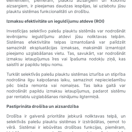
elementiem, piemēram, plauktu aizsargiem un kolonnu
aizsargiem, ir pieejamas daudzas iespējas, lai uzlabotu jūsu
plauktu sistēmas funkcionalitāti un drošību.
Izmaksu efektivitāte un ieguldījumu atdeve (ROI)
Investīcijas selektīvo palešu plauktu sistēmās var nodrošināt
ievērojamu ieguldījumu atdevi jūsu noliktavas telpām.
Sistēmas efektivitāte telpas izmantošanā var palīdzēt
samazināt ekspluatācijas izmaksas, maksimāli izmantojot
pieejamo uzglabāšanas vietu. Tas, savukārt, var nodrošināt
izmaksu ietaupījumus īres vai īpašuma nodokļu ziņā, kas
saistīti ar papildu telpu nomu.
Turklāt selektīvās palešu plauktu sistēmas izturība un stiprība
nodrošina ilgu kalpošanas laiku, samazinot nepieciešamību
pēc bieža remonta vai nomaiņas. Tas laika gaitā var
nodrošināt papildu izmaksu ietaupījumus, padarot sistēmu
par rentablu uzglabāšanas risinājumu ilgtermiņā.
Pastiprināta drošība un aizsardzība
Drošība ir galvenā prioritāte jebkurā noliktavas telpā, un
selektīvās palešu plauktu sistēmas ir izstrādātas, ņemot to
vērā. Sistēmai ir iebūvētas drošības funkcijas, piemēram,