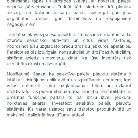
bloķēšanas tapas un drošības skavas, lai novērstu palešu
nejaušu pārvietošanos. Turklāt tādi piederumi kā plauktu
aizsargi un kolonnu aizsargi palīdz aizsargāt gan jūsu
uzglabātās preces, gan darbiniekus no iespējamiem
negadījumiem.
Turklāt selektīvās palešu plauktu sistēmas ir izstrādātas tā, lai
izturētu seismisko aktivitāti un citus vides faktorus,
nodrošinot jūsu uzglabāto preču drošību jebkuros apstākļos.
Pateicoties tās izturīgajai konstrukcijai un drošības funkcijām,
sistēma sniedz sirdsmieru, zinot, ka jūsu inventārs tiek
uzglabāts droši un aizsargāti.
Noslēgumā jāsaka, ka selektīvo palešu plauktu sistēma ir
labākais risinājums noliktavām un izplatīšanas centriem, kas
vēlas optimizēt savu uzglabāšanas telpu un uzlabot
efektivitāti. Tās pieejamība, izturība, elastība, rentabilitāte un
drošības funkcijas padara to par izcilu izvēli jebkurai
noliktavas iekārtai. Investējot selektīvo palešu plauktu
sistēmās, jūs varat uzlabot savu darbību produktivitāti un
maksimāli palielināt ieguldījumu atdevi.