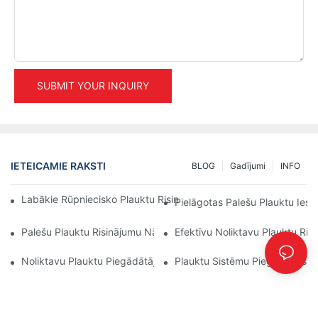
SUBMIT YOUR INQUIRY
IETEICAMIE RAKSTI
BLOG
Gadījumi
INFO
Labākie Rūpniecisko Plauktu Risinājumi Efektīvai Noliktavu Pārv
Pielāgotas Palešu Plauktu Ies
Palešu Plauktu Risinājumu Nākotne: Tendences Un Inovācijas
Efektīvu Noliktavu Plauktu Ris
Noliktavu Plauktu Piegādātāji: Kam Pievērst Uzmanību
Plauktu Sistēmu Piegādātājs: G