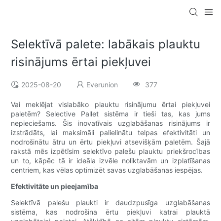
Selektīvā palete: labākais plauktu
risinājums ērtai piekļuvei
2025-08-20
Everunion
377
Vai meklējat vislabāko plauktu risinājumu ērtai piekļuvei
paletēm? Selective Pallet sistēma ir tieši tas, kas jums
nepieciešams. Šis inovatīvais uzglabāšanas risinājums ir
izstrādāts, lai maksimāli palielinātu telpas efektivitāti un
nodrošinātu ātru un ērtu piekļuvi atsevišķām paletēm. Šajā
rakstā mēs izpētīsim selektīvo palešu plauktu priekšrocības
un to, kāpēc tā ir ideāla izvēle noliktavām un izplatīšanas
centriem, kas vēlas optimizēt savas uzglabāšanas iespējas.
Efektivitāte un pieejamība
Selektīvā palešu plaukti ir daudzpusīga uzglabāšanas
sistēma, kas nodrošina ērtu piekļuvi katrai plauktā