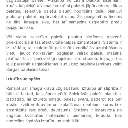
uzglabātajai paletei. Atšķirībā no citām plauktu sistēmām,
kurās, lai piekļūtu vienai konkrētai paletei, jāpārvieto vairākas
paletes, selektīvā palešu plaukti nodrošina tiešu piekļuvi
jebkurai paletei, nepārvietojot citas. Šis pieejamības līmenis
ne tikai ietaupa laiku, bet arī samazina uzglabāto preču
bojājumu risku.
Vēl viena selektīvo palešu plauktu sistēmas galvenā
priekšrocība ir tās efektivitāte telpas izmantošanā. Sistēma ir
izstrādāta, lai maksimāli palielinātu vertikālās uzglabāšanas
vietu, ļaujot noliktavām uzglabāt vairāk palešu mazākā
platībā. Tas ir īpaši vērtīgi objektos ar ierobežotu telpu, jo tas
ļauj palielināt uzglabāšanas jaudu bez nepieciešamības veikt
dārgas paplašināšanas.
Izturība un spēks
Runājot par smagu kravu uzglabāšanu, izturība un stiprība ir
būtiski faktori, kas jāņem vērā. Selektīvās palešu plaukti ir
izstrādāti, lai izturētu smagu palešu svaru, padarot tos par
ideālu izvēli noliktavām un izplatīšanas centriem, kuros tiek
apstrādāts liels preču daudzums. Sistēma ir izgatavota no
augstas kvalitātes materiāliem, piemēram, tērauda, kas
nodrošina ilgstošu izturību un stabilitāti.