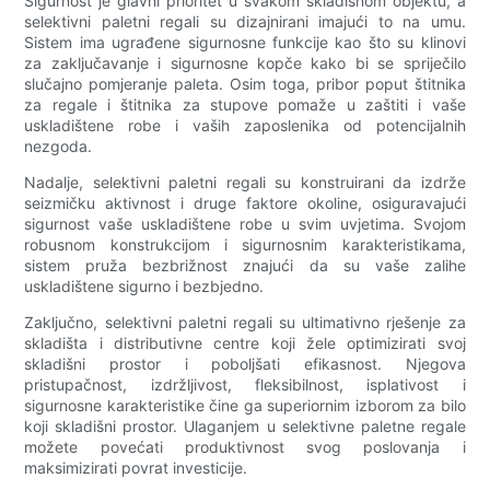
Sigurnost je glavni prioritet u svakom skladišnom objektu, a
selektivni paletni regali su dizajnirani imajući to na umu.
Sistem ima ugrađene sigurnosne funkcije kao što su klinovi
za zaključavanje i sigurnosne kopče kako bi se spriječilo
slučajno pomjeranje paleta. Osim toga, pribor poput štitnika
za regale i štitnika za stupove pomaže u zaštiti i vaše
uskladištene robe i vaših zaposlenika od potencijalnih
nezgoda.
Nadalje, selektivni paletni regali su konstruirani da izdrže
seizmičku aktivnost i druge faktore okoline, osiguravajući
sigurnost vaše uskladištene robe u svim uvjetima. Svojom
robusnom konstrukcijom i sigurnosnim karakteristikama,
sistem pruža bezbrižnost znajući da su vaše zalihe
uskladištene sigurno i bezbjedno.
Zaključno, selektivni paletni regali su ultimativno rješenje za
skladišta i distributivne centre koji žele optimizirati svoj
skladišni prostor i poboljšati efikasnost. Njegova
pristupačnost, izdržljivost, fleksibilnost, isplativost i
sigurnosne karakteristike čine ga superiornim izborom za bilo
koji skladišni prostor. Ulaganjem u selektivne paletne regale
možete povećati produktivnost svog poslovanja i
maksimizirati povrat investicije.