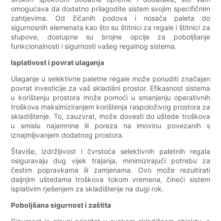
omogućava da dodatno prilagodite sistem svojim specifičnim
zahtjevima. Od žičanih podova i nosača paleta do
sigurnosnih elemenata kao što su štitnici za regale i štitnici za
stupove, dostupne su brojne opcije za poboljšanje
funkcionalnosti i sigurnosti vašeg regalnog sistema.
Isplativost i povrat ulaganja
Ulaganje u selektivne paletne regale može ponuditi značajan
povrat investicije za vaš skladišni prostor. Efikasnost sistema
u korištenju prostora može pomoći u smanjenju operativnih
troškova maksimiziranjem korištenja raspoloživog prostora za
skladištenje. To, zauzvrat, može dovesti do uštede troškova
u smislu najamnine ili poreza na imovinu povezanih s
iznajmljivanjem dodatnog prostora.
Štaviše, izdržljivost i čvrstoća selektivnih paletnih regala
osiguravaju dug vijek trajanja, minimizirajući potrebu za
čestim popravkama ili zamjenama. Ovo može rezultirati
daljnjim uštedama troškova tokom vremena, čineći sistem
isplativim rješenjem za skladištenje na dugi rok.
Poboljšana sigurnost i zaštita