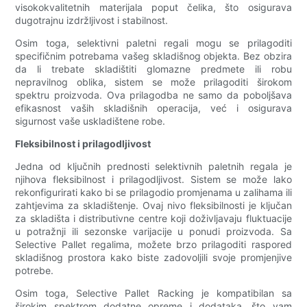
visokokvalitetnih materijala poput čelika, što osigurava
dugotrajnu izdržljivost i stabilnost.
Osim toga, selektivni paletni regali mogu se prilagoditi
specifičnim potrebama vašeg skladišnog objekta. Bez obzira
da li trebate skladištiti glomazne predmete ili robu
nepravilnog oblika, sistem se može prilagoditi širokom
spektru proizvoda. Ova prilagodba ne samo da poboljšava
efikasnost vaših skladišnih operacija, već i osigurava
sigurnost vaše uskladištene robe.
Fleksibilnost i prilagodljivost
Jedna od ključnih prednosti selektivnih paletnih regala je
njihova fleksibilnost i prilagodljivost. Sistem se može lako
rekonfigurirati kako bi se prilagodio promjenama u zalihama ili
zahtjevima za skladištenje. Ovaj nivo fleksibilnosti je ključan
za skladišta i distributivne centre koji doživljavaju fluktuacije
u potražnji ili sezonske varijacije u ponudi proizvoda. Sa
Selective Pallet regalima, možete brzo prilagoditi raspored
skladišnog prostora kako biste zadovoljili svoje promjenjive
potrebe.
Osim toga, Selective Pallet Racking je kompatibilan sa
širokim spektrom dodatne opreme i dodataka, što vam