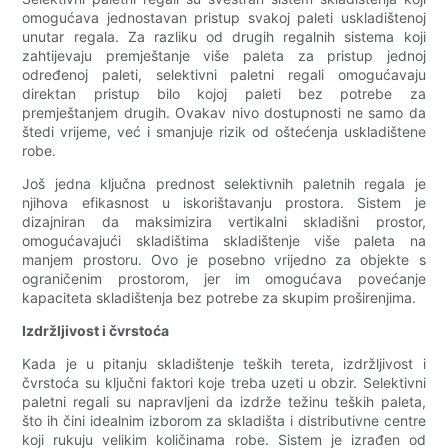
omogućava jednostavan pristup svakoj paleti uskladištenoj
unutar regala. Za razliku od drugih regalnih sistema koji
zahtijevaju premještanje više paleta za pristup jednoj
određenoj paleti, selektivni paletni regali omogućavaju
direktan pristup bilo kojoj paleti bez potrebe za
premještanjem drugih. Ovakav nivo dostupnosti ne samo da
štedi vrijeme, već i smanjuje rizik od oštećenja uskladištene
robe.
Još jedna ključna prednost selektivnih paletnih regala je
njihova efikasnost u iskorištavanju prostora. Sistem je
dizajniran da maksimizira vertikalni skladišni prostor,
omogućavajući skladištima skladištenje više paleta na
manjem prostoru. Ovo je posebno vrijedno za objekte s
ograničenim prostorom, jer im omogućava povećanje
kapaciteta skladištenja bez potrebe za skupim proširenjima.
Izdržljivost i čvrstoća
Kada je u pitanju skladištenje teških tereta, izdržljivost i
čvrstoća su ključni faktori koje treba uzeti u obzir. Selektivni
paletni regali su napravljeni da izdrže težinu teških paleta,
što ih čini idealnim izborom za skladišta i distributivne centre
koji rukuju velikim količinama robe. Sistem je izrađen od