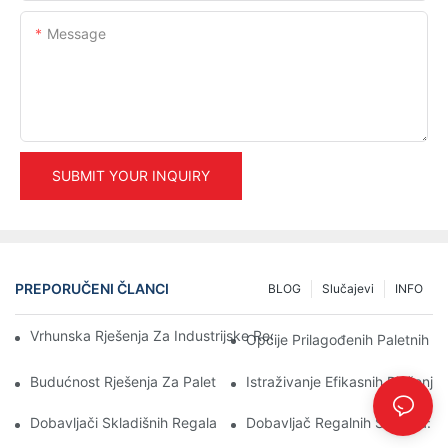
Message
SUBMIT YOUR INQUIRY
PREPORUČENI ČLANCI
BLOG
Slučajevi
INFO
Vrhunska Rješenja Za Industrijske Regale Za Efikasno Upravljan
Opcije Prilagođenih Paletnih R
Budućnost Rješenja Za Paletne Regale: Trendovi I Inovacije
Istraživanje Efikasnih Rješenja
Dobavljači Skladišnih Regala: Na Šta Treba Obratiti Pažnju
Dobavljač Regalnih Sistema: Kl