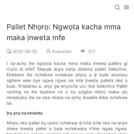
Pallet Nhọrọ: Ngwọta kacha mma
maka ịnweta mfe
2025-08-20
Everunion
377
Ị na-achọ ihe ngwọta kacha mma maka ịnweta pallets gị
n'ụzọ dị mfe? Elepụla anya karịa sistemụ pallet Selective.
Emebere ihe nchekwa nchekwa ọhụrụ a iji bulie arụmọrụ
oghere wee nye ngwa ngwa na mfe ịnweta pallets nke ọ
bụla. N'isiokwu a, anyị ga-enyocha uru nke Selective Pallet
racking na ihe kpatara na ọ bụ ezigbo nhọrọ maka ụlọ
nkwakọba ihe na ebe nkesa na-achọ ịkwalite ikike nchekwa
ha.
Ịrụ ọrụ na nnweta
Nhọrọ nke pallet bụ usoro nchekwa dị iche iche nke na-enye
ohere ịnweta pallet ọ bụla echekwara n'ime ngwa ngwa.