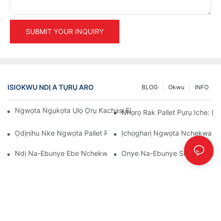
SUBMIT YOUR INQUIRY
ISIOKWU NDỊ A TỤRỤ ARO
BLOG
Okwu
INFO
Ngwọta Ngụkọta Ụlọ Ọrụ Kachasị Elu Maka Njikwa Ụlọ Nkwak
Nhọrọ Rak Pallet Pụrụ Iche: Ị
Ọdịnihu Nke Ngwọta Pallet Rack: Usoro Na Ihe Ọhụrụ
Ịchọgharị Ngwọta Nchekwa Dị 
Ndị Na-Ebunye Ebe Nchekwa Ihe: Ihe A Ga-Achọ
Onye Na-Ebunye Sistemụ Racki