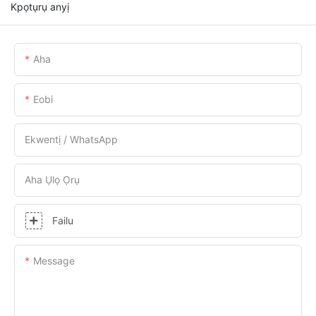
Kpọtụrụ anyị
Aha
Eobi
Ekwentị / WhatsApp
Aha Ụlọ Ọrụ
Failu
Message