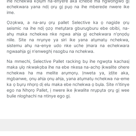
ihe nchekwa kọlụm na-enyere aka ichebe ma ngwongwo gị
echekwara yana ndị ọrụ gị pụọ na ihe mberede nwere ike
ime.
Ọzọkwa, a na-arụ ọrụ pallet Selective ka ọ nagide ọrụ
seismic na ihe ndị ọzọ metụtara gburugburu ebe obibi, na-
ahụ maka nchekwa nke ngwa ahịa gị echekwara n'ọnọdụ
niile. Site na nrụnye ya siri ike yana atụmatụ nchekwa,
sistemu ahụ na-enye udo nke uche ịmara na echekwara
ngwaahịa gị n'enweghị nsogbu na nchekwa.
Na mmechi, Selective Pallet racking bụ ihe ngwọta kachasị
maka ụlọ nkwakọba ihe na ebe nkesa na-achọ ịkwalite ohere
nchekwa ha ma melite arụmọrụ. Ịnweta ya, ịdịte aka,
mgbanwe, ọnụ ahịa ọnụ ahịa, yana atụmatụ nchekwa na-eme
ka ọ bụrụ nhọrọ dị elu maka ebe nchekwa ọ bụla. Site n'itinye
ego na Nhọrọ Pallet, ị nwere ike ịkwalite nrụpụta ọrụ gị wee
bulie nloghachi na ntinye ego gị.