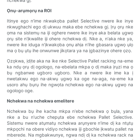
nchekwa gị.
Ọnụ-arụmọrụ na ROI
Itinye ego n'ime nkwakọba pallet Selective nwere ike inye
nkwụghachi ego dị ukwuu maka ebe nchekwa gị. Ịrụ ọrụ nke
ọma na sistemụ na iji oghere nwere ike inye aka belata ụgwọ
ọrụ site n'ịkwalite iji ohere nchekwa dị. Nke a, n'aka nke ya,
nwere ike iduga n'ịkwakọba ọnụ ahịa n'ihe gbasara ụgwọ ụlọ
ma ọ bụ ụtụ ihe onwunwe jikọtara ya na ịgbazinye ohere ọzọ.
Ọzọkwa, ịdịte aka na ike nke Selective Pallet racking na-eme
ka ndụ ọrụ dị ogologo, na-ebelata mkpa ọ dị maka ịrụzi ma ọ
bụ ngbanwe ugboro ugboro. Nke a nwere ike ime ka ị
nwetakwu ego na-akwụ ụgwọ ka oge na-aga, na-eme ka
usoro ahụ bụrụ ihe ngwọta nchekwa ego na-akwụ ụgwọ na
ogologo oge.
Nchekwa na nchekwa emelitere
Nchekwa bụ ihe kacha mkpa n'ebe nchekwa ọ bụla, yana
nke a bu n'uche chepụta ebe nchekwa Pallet Selective.
Sistemu nwere atụmatụ nchekwa arụnyere n'ime dị ka ntụtụ
mkpọchi na obere vidiyo nchekwa iji gbochie ịkwatu pallet na
mberede. Na mgbakwunye, ngwa ndị dị ka nchekwa rack na