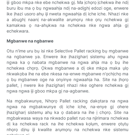
iji gboo mkpa nke ebe nchekwa gị. Ma ịchọrọ ịchekwa ihe ndị
buru ibu ma ọ bụ ngwaahịa ndị na-adịghị edozi oge, enwere
ike ịhazi usoro ahụ iji nweta ngwaahịa dị iche iche. Nhazi nke
a abụghị naanị na-akwalite arụmọrụ nke ọrụ nchekwa gị
kamakwa ọ na-ahụkwa na nchekwa nke ngwa ahịa gị
echekwara.
Mgbanwe na ngbanwe
Otu n'ime uru bụ isi nke Selective Pallet racking bụ mgbanwe
na ngbanwe ya. Enwere ike ịhazigharị sistemụ ahụ ngwa
ngwa ka ọ nabata mgbanwe na ngwa ahịa ma ọ bụ ihe
nchekwa chọrọ. Ọkwa mgbanwe a dị oke mkpa maka ụlọ
nkwakọba ihe na ebe nkesa na-enwe mgbanwe n'ọchịchọ ma
ọ bụ mgbanwe oge na onyinye ngwaahịa ha. Site na ịhọrọ
pallet, ị nwere ike ịhazigharị nhazi nke oghere nchekwa gị
ngwa ngwa iji gboo mkpa gị na-agbanwe.
Na mgbakwunye, Nhọrọ Pallet racking dakọtara na ngwa
ngwa na mgbakwunye dị iche iche, na-enye gị ohere
ịhazigharị sistemụ ahụ ka ọ dabara na ihe ị chọrọ. Site na
mgbakwasa waya na nkwado pallet ruo na njirimara nchekwa
dị ka nchekwa rack na ihe nchekwa kọlụm, enwere ọtụtụ
nhọrọ dịnụ iji kwalite arụmọrụ na nchekwa nke sistemu