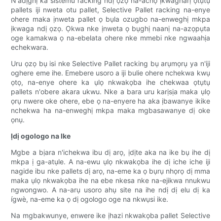
N'adịghị ka sistemu racking ndị ọzọ na-achọ ịkwagharị ọtụtụ
pallets iji nweta otu pallet, Selective Pallet racking na-enye
ohere maka ịnweta pallet ọ bụla ozugbo na-enweghị mkpa
ịkwaga ndị ọzọ. Ọkwa nke ịnweta ọ bụghị naanị na-azọpụta
oge kamakwa ọ na-ebelata ohere nke mmebi nke ngwaahịa
echekwara.
Uru ọzọ bụ isi nke Selective Pallet racking bụ arụmọrụ ya n'iji
oghere eme ihe. Emebere usoro a iji bulie ohere nchekwa kwụ
ọtọ, na-enye ohere ka ụlọ nkwakọba ihe chekwaa ọtụtụ
pallets n'obere akara ukwu. Nke a bara uru karịsịa maka ụlọ
ọrụ nwere oke ohere, ebe ọ na-enyere ha aka ịbawanye ikike
nchekwa ha na-enweghị mkpa maka mgbasawanye dị oke
ọnụ.
Ịdị ogologo na Ike
Mgbe a bịara n'ichekwa ibu dị arọ, ịdịte aka na ike bụ ihe dị
mkpa ị ga-atụle. A na-ewu ụlọ nkwakọba ihe dị iche iche iji
nagide ibu nke pallets dị arọ, na-eme ka ọ bụrụ nhọrọ dị mma
maka ụlọ nkwakọba ihe na ebe nkesa nke na-ejikwa nnukwu
ngwongwo. A na-arụ usoro ahụ site na ihe ndị dị elu dị ka
ígwè, na-eme ka ọ dị ogologo oge na nkwụsi ike.
Na mgbakwunye, enwere ike ịhazi nkwakọba pallet Selective