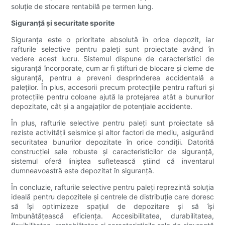
soluție de stocare rentabilă pe termen lung.
Siguranță și securitate sporite
Siguranța este o prioritate absolută în orice depozit, iar
rafturile selective pentru paleți sunt proiectate având în
vedere acest lucru. Sistemul dispune de caracteristici de
siguranță încorporate, cum ar fi știfturi de blocare și cleme de
siguranță, pentru a preveni desprinderea accidentală a
paleților. În plus, accesorii precum protecțiile pentru rafturi și
protecțiile pentru coloane ajută la protejarea atât a bunurilor
depozitate, cât și a angajaților de potențiale accidente.
În plus, rafturile selective pentru paleți sunt proiectate să
reziste activității seismice și altor factori de mediu, asigurând
securitatea bunurilor depozitate în orice condiții. Datorită
construcției sale robuste și caracteristicilor de siguranță,
sistemul oferă liniștea sufletească știind că inventarul
dumneavoastră este depozitat în siguranță.
În concluzie, rafturile selective pentru paleți reprezintă soluția
ideală pentru depozitele și centrele de distribuție care doresc
să își optimizeze spațiul de depozitare și să își
îmbunătățească eficiența. Accesibilitatea, durabilitatea,