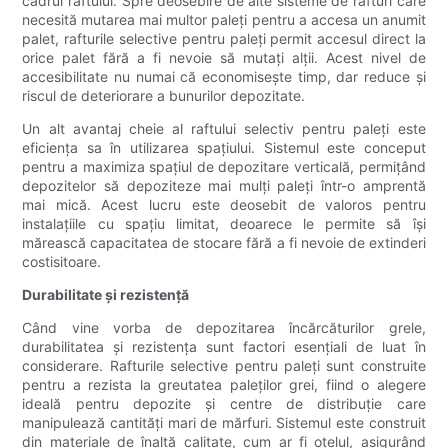
cadrul raftului. Spre deosebire de alte sisteme de rafturi care
necesită mutarea mai multor paleți pentru a accesa un anumit
palet, rafturile selective pentru paleți permit accesul direct la
orice palet fără a fi nevoie să mutați alții. Acest nivel de
accesibilitate nu numai că economisește timp, dar reduce și
riscul de deteriorare a bunurilor depozitate.
Un alt avantaj cheie al raftului selectiv pentru paleți este
eficiența sa în utilizarea spațiului. Sistemul este conceput
pentru a maximiza spațiul de depozitare verticală, permițând
depozitelor să depoziteze mai mulți paleți într-o amprentă
mai mică. Acest lucru este deosebit de valoros pentru
instalațiile cu spațiu limitat, deoarece le permite să își
mărească capacitatea de stocare fără a fi nevoie de extinderi
costisitoare.
Durabilitate și rezistență
Când vine vorba de depozitarea încărcăturilor grele,
durabilitatea și rezistența sunt factori esențiali de luat în
considerare. Rafturile selective pentru paleți sunt construite
pentru a rezista la greutatea paleților grei, fiind o alegere
ideală pentru depozite și centre de distribuție care
manipulează cantități mari de mărfuri. Sistemul este construit
din materiale de înaltă calitate, cum ar fi oțelul, asigurând