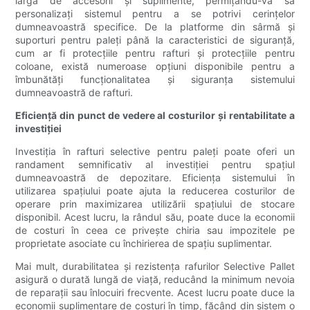
largă de accesorii și suplimente, permițându-vă să
personalizați sistemul pentru a se potrivi cerințelor
dumneavoastră specifice. De la platforme din sârmă și
suporturi pentru paleți până la caracteristici de siguranță,
cum ar fi protecțiile pentru rafturi și protecțiile pentru
coloane, există numeroase opțiuni disponibile pentru a
îmbunătăți funcționalitatea și siguranța sistemului
dumneavoastră de rafturi.
Eficiență din punct de vedere al costurilor și rentabilitate a
investiției
Investiția în rafturi selective pentru paleți poate oferi un
randament semnificativ al investiției pentru spațiul
dumneavoastră de depozitare. Eficiența sistemului în
utilizarea spațiului poate ajuta la reducerea costurilor de
operare prin maximizarea utilizării spațiului de stocare
disponibil. Acest lucru, la rândul său, poate duce la economii
de costuri în ceea ce privește chiria sau impozitele pe
proprietate asociate cu închirierea de spațiu suplimentar.
Mai mult, durabilitatea și rezistența rafurilor Selective Pallet
asigură o durată lungă de viață, reducând la minimum nevoia
de reparații sau înlocuiri frecvente. Acest lucru poate duce la
economii suplimentare de costuri în timp, făcând din sistem o