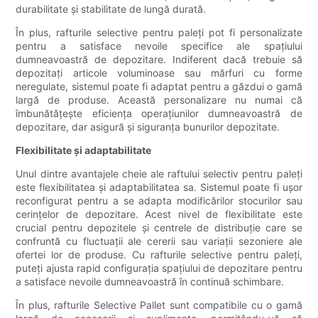
durabilitate și stabilitate de lungă durată.
În plus, rafturile selective pentru paleți pot fi personalizate
pentru a satisface nevoile specifice ale spațiului
dumneavoastră de depozitare. Indiferent dacă trebuie să
depozitați articole voluminoase sau mărfuri cu forme
neregulate, sistemul poate fi adaptat pentru a găzdui o gamă
largă de produse. Această personalizare nu numai că
îmbunătățește eficiența operațiunilor dumneavoastră de
depozitare, dar asigură și siguranța bunurilor depozitate.
Flexibilitate și adaptabilitate
Unul dintre avantajele cheie ale raftului selectiv pentru paleți
este flexibilitatea și adaptabilitatea sa. Sistemul poate fi ușor
reconfigurat pentru a se adapta modificărilor stocurilor sau
cerințelor de depozitare. Acest nivel de flexibilitate este
crucial pentru depozitele și centrele de distribuție care se
confruntă cu fluctuații ale cererii sau variații sezoniere ale
ofertei lor de produse. Cu rafturile selective pentru paleți,
puteți ajusta rapid configurația spațiului de depozitare pentru
a satisface nevoile dumneavoastră în continuă schimbare.
În plus, rafturile Selective Pallet sunt compatibile cu o gamă