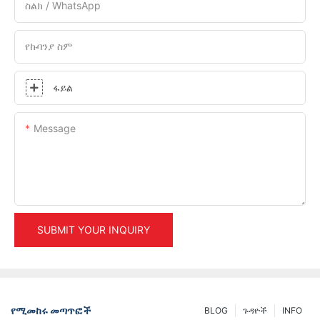
ስልክ / WhatsApp
የኩባንያ ስም
ፋይል
Message
SUBMIT YOUR INQUIRY
የሚመከሩ መጣጥፎች
BLOG
ጉዳዮች
INFO