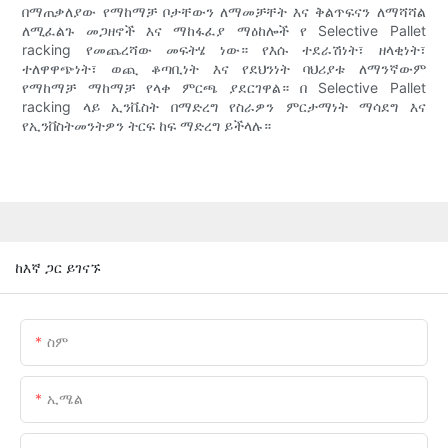
በማጠቃለያው የማከማቻ ቦታቸውን ለማመቻቸት እና ቅልጥፍናን ለማሻሻል
ለሚፈልጉ መጋዘኖች እና ማከፋፈያ ማዕከሎች የ Selective Pallet
racking የመጨረሻው መፍትሄ ነው። የእሱ ተደራሽነት፣ ዘላቂነት፣
ተለዋዋጭነት፣ ወጪ ቆጣቢነት እና የደህንነት ባህሪያቱ ለማንኛውም
የማከማቻ ማከማቻ የላቀ ምርጫ ያደርገዋል። በ Selective Pallet
racking ላይ ኢንቬስት በማድረግ የስራዎን ምርታማነት ማሳደግ እና
የኢንቨስትመንትዎን ትርፍ ከፍ ማድረግ ይችላሉ።
ከእኛ ጋር ይገናኙ
ስም
ኢሜል