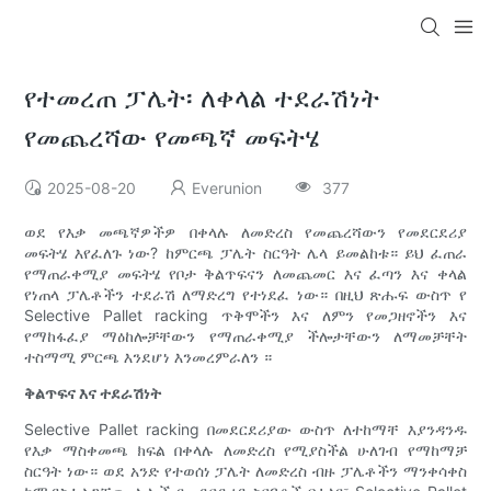
የተመረጠ ፓሌት፡ ለቀላል ተደራሽነት
የመጨረሻው የመጫኛ መፍትሄ
2025-08-20
Everunion
377
ወደ የእቃ መጫኛዎችዎ በቀላሉ ለመድረስ የመጨረሻውን የመደርደሪያ
መፍትሄ እየፈለጉ ነው? ከምርጫ ፓሌት ስርዓት ሌላ ይመልከቱ። ይህ ፈጠራ
የማጠራቀሚያ መፍትሄ የቦታ ቅልጥፍናን ለመጨመር እና ፈጣን እና ቀላል
የነጠላ ፓሌቶችን ተደራሽ ለማድረግ የተነደፈ ነው። በዚህ ጽሑፍ ውስጥ የ
Selective Pallet racking ጥቅሞችን እና ለምን የመጋዘኖችን እና
የማከፋፈያ ማዕከሎቻቸውን የማጠራቀሚያ ችሎታቸውን ለማመቻቸት
ተስማሚ ምርጫ እንደሆነ እንመረምራለን ።
ቅልጥፍና እና ተደራሽነት
Selective Pallet racking በመደርደሪያው ውስጥ ለተከማቸ እያንዳንዱ
የእቃ ማስቀመጫ ክፍል በቀላሉ ለመድረስ የሚያስችል ሁለገብ የማከማቻ
ስርዓት ነው። ወደ አንድ የተወሰነ ፓሌት ለመድረስ ብዙ ፓሌቶችን ማንቀሳቀስ