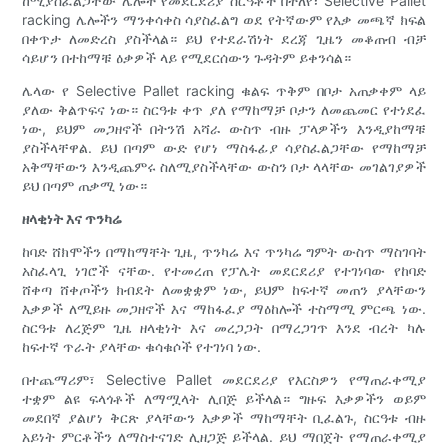
ከሚያስፈልጋቸው ሌሎች የመደርደሪያ ስርዓቶች በተለየ፣ Selective Pallet
racking ሌሎችን ማንቀሳቀስ ሳያስፈልግ ወደ የትኛውም የእቃ መጫኛ ክፍል
በቀጥታ ለመድረስ ያስችላል። ይህ የተደራሽነት ደረጃ ጊዜን መቆጠብ ብቻ
ሳይሆን በተከማቹ ዕቃዎች ላይ የሚደርሰውን ጉዳትም ይቀንሳል።
ሌላው የ Selective Pallet racking ቁልፍ ጥቅም በቦታ አጠቃቀም ላይ
ያለው ቅልጥፍና ነው። ስርዓቱ ቀጥ ያለ የማከማቻ ቦታን ለመጨመር የተነደፈ
ነው, ይህም መጋዘኖች በትንሽ አሻራ ውስጥ ብዙ ፓላዎችን እንዲያከማቹ
ያስችላቸዋል. ይህ በጣም ውድ የሆነ ማስፋፊያ ሳያስፈልጋቸው የማከማቻ
አቅማቸውን እንዲጨምሩ ስለሚያስችላቸው ውስን ቦታ ላላቸው መገልገያዎች
ይህ በጣም ጠቃሚ ነው።
ዘላቂነት እና ጥንካሬ
ከባድ ሸክሞችን በማከማቸት ጊዜ, ጥንካሬ እና ጥንካሬ ግምት ውስጥ ማስገባት
አስፈላጊ ነገሮች ናቸው. የተመረጠ የፓሌት መደርደሪያ የተገነባው የከባድ
ሸቀጣ ሸቀጦችን ክብደት ለመቋቋም ነው, ይህም ከፍተኛ መጠን ያላቸውን
እቃዎች ለሚይዙ መጋዘኖች እና ማከፋፈያ ማዕከሎች ተስማሚ ምርጫ ነው.
ስርዓቱ ለረጅም ጊዜ ዘላቂነት እና መረጋጋት በማረጋገጥ እንደ ብረት ካሉ
ከፍተኛ ጥራት ያላቸው ቁሳቁሶች የተገነባ ነው.
በተጨማሪም፣ Selective Pallet መደርደሪያ የእርስዎን የማጠራቀሚያ
ተቋም ልዩ ፍላጎቶች ለማሟላት ሊበጅ ይችላል። ግዙፍ እቃዎችን ወይም
መደበኛ ያልሆነ ቅርጽ ያላቸውን እቃዎች ማከማቸት ቢፈልጉ, ስርዓቱ ብዙ
አይነት ምርቶችን ለማስተናገድ ሊዘጋጅ ይችላል. ይህ ማበጀት የማጠራቀሚያ