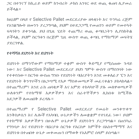
ጋር በተገናኘ ከኪራይ ወይም ከንብረት ታክስ አንፃር ወደ ወጪ ቁጠባ ሊያመራ
ይችላል።
ከዚህም በላይ የ Selective Pallet መደርደሪያው ዘላቂነት እና ጥንካሬ ረጅም
የአገልግሎት ዘመንን ያረጋግጣል, ይህም በተደጋጋሚ የመጠገን ወይም የመተካት
ፍላጎትን ይቀንሳል. ይህ በጊዜ ሂደት ተጨማሪ ወጪ ቆጣቢነትን ሊያስከትል
ይችላል, ይህም ስርዓቱን በረጅም ጊዜ ውስጥ ወጪ ቆጣቢ የማከማቻ መፍትሄ
ያደርገዋል.
የተሻሻለ ደህንነት እና ደህንነት
ደህንነት በማንኛውም የማከማቻ ተቋም ውስጥ ቅድሚያ የሚሰጠው ጉዳይ
ነው፣ እና Selective Pallet መደርደሪያ ይህን ግምት ውስጥ በማስገባት ነው
የተቀየሰው። ስርዓቱ ውስጠ ግንቡ የደህንነት ባህሪያትን እንደ መቆለፊያ ፒን እና
የደህንነት ቅንጥቦችን በአጋጣሚ የእቃ ማስቀመጫዎች መፈናቀልን ይከላከላል።
በተጨማሪም፣ እንደ ራክ ጠባቂዎች እና አምድ ተከላካዮች ያሉ መለዋወጫዎች
ሁለቱንም የተከማቹ እቃዎችዎን እና ሰራተኞችዎን ሊከሰቱ ከሚችሉ
አደጋዎች ለመጠበቅ ይረዳሉ።
በተጨማሪም የ Selective Pallet መደርደሪያ የመሬት መንቀጥቀጥ
እንቅስቃሴን እና ሌሎች የአካባቢ ሁኔታዎችን ለመቋቋም የተነደፈ ነው፣ ይህም
የተከማቹ እቃዎችዎን በሁሉም ሁኔታዎች ደህንነትን ያረጋግጣል። በጠንካራ
የግንባታ እና የደህንነት ባህሪያቱ ስርዓቱ የእርስዎ ክምችት በአስተማማኝ እና
ደህንነቱ በተጠበቀ ሁኔታ መቀመጡን በማወቅ የአእምሮ ሰላም ይሰጣል።