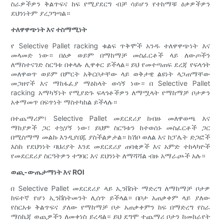
ስራዎችዎን ቅልጥፍና ከፍ የሚያደርግ ብቻ ሳይሆን የተከማቹ ዕቃዎችዎን
ደህንነትም ያረጋግጣል።
ተለዋዋጭነት እና ተስማሚነት
የ Selective Pallet racking ቁልፍ ጥቅሞች አንዱ ተለዋዋጭነት እና
መላመድ ነው። በዕቃ ወይም በማከማቻ መስፈርቶች ላይ ለውጦችን
ለማስተናገድ ስርዓቱ በቀላሉ ሊዋቀር ይችላል። ይህ የመተጣጠፍ ደረጃ የፍላጎት
መለዋወጥ ወይም በምርት አቅርቦታቸው ላይ ወቅታዊ ልዩነት ላጋጠማቸው
መጋዘኖች እና ማከፋፈያ ማዕከላት ወሳኝ ነው። በ Selective Pallet
racking አማካኝነት የሚያድጉ ፍላጎቶችዎን ለማሟላት የማከማቻ ቦታዎን
አቀማመጥ በፍጥነት ማስተካከል ይችላሉ።
በተጨማሪም፣ Selective Pallet መደርደሪያ ከብዙ መለዋወጫ እና
ማከያዎች ጋር ተኳሃኝ ነው፣ ይህም ስርዓቱን ከተወሰኑ መስፈርቶች ጋር
በሚስማማ መልኩ እንዲያበጁ ያስችልዎታል። ከሽቦ ወለል እና ከፓሌት ድጋፎች
እስከ የደህንነት ባህሪያት እንደ መደርደሪያ ጠባቂዎች እና አምድ ተከላካዮች
የመደርደሪያ ስርዓትዎን ተግባር እና ደህንነት ለማሻሻል ብዙ አማራጮች አሉ።
ወጪ-ውጤታማነት እና ROI
በ Selective Pallet መደርደሪያ ላይ ኢንቨስት ማድረግ ለማከማቻ ቦታዎ
ከፍተኛ የሆነ ኢንቨስትመንት ሊሰጥ ይችላል። በቦታ አጠቃቀም ላይ ያለው
የስርአቱ ቅልጥፍና ያለው የማከማቻ ቦታ አጠቃቀምን ከፍ በማድረግ የስራ
ማስኬጃ ወጪዎችን ለመቀነስ ይረዳል። ይህ ደግሞ ተጨማሪ ቦታን ከመከራየት