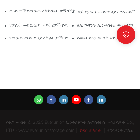
ውጤታማ የመጋዘን አስተዳደር ለማግኘት ከፍተኛ የኢንዱስትሪ መደርደሪያ መፍ
ብጁ የፓሌት መደርደሪያ አማራጮች፡ 
የፓሌት መደርደሪያ መፍትሄዎች የወደፊት ዕጣ ፈንታ፡ አዝማሚያዎች እና ፈጠ
ለእያንዳንዱ ኢንዱስትሪ ውጤታማ የ
የመጋዘን መደርደሪያ አቅራቢዎች፡ ምን መፈለግ እንዳለባቸው
የመደርደሪያ ስርዓት አቅራቢ፡ ትክክለ
የቅጂ መብት © 2025 Everunion ኢንተለጀንት ሎጂስቲክስ መሳሪያዎች Co.,
LTD - www.everunionstorage.com |
የጣቢያ ካርታ
|
የግላዊነት ፖሊሲ