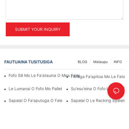
SUBMIT YOUR INQUIRY
FAUTUAINA TUSITUSIGA
BLOG
Mataupu
INFO
Fofo Sili Mo Le Fa'atauina O Mea Fa'apisinisi Mo Le Pulega Lelei
Filifiliga Fa'apitoa Mo Le Fata
Le Lumanai O Fofo Mo Pallet Rack: Aga Masani Ma Fouga Fou
Su'esu'eina O Fofo Lelei Mo 
Sapalai O Fa'aputuga O Faleteuoloa: Mea E Va'ava'ai I Ai
Sapalai O Le Racking System: M