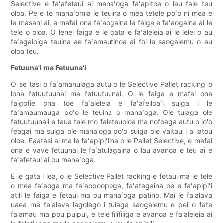
Selective e faʻafetaui ai manaʻoga faʻapitoa o lau fale teu
oloa. Pe e te manaʻomia le teuina o mea tetele poʻo ni mea e
le masani ai, e mafai ona faʻaogaina le faiga e faʻaogaina ai le
tele o oloa. O lenei faiga e le gata e faʻaleleia ai le lelei o au
faʻagaioiga teuina ae faʻamautinoa ai foi le saogalemu o au
oloa teu.
Fetuuna'i ma Fetuuna'i
O se tasi o faʻamanuiaga autu o le Selective Pallet racking o
lona fetuutuunai ma fetuutuunai. O le faiga e mafai ona
faigofie ona toe faʻaleleia e faʻafeiloaʻi suiga i le
faʻamaumauga poʻo le teuina o manaʻoga. Ole tulaga ole
fetuutuuna'i e taua tele mo faleteuoloa ma nofoaga autu o lo'o
feagai ma suiga ole mana'oga po'o suiga ole vaitau i a latou
oloa. Faatasi ai ma le faʻapipiʻiina o le Pallet Selective, e mafai
ona e vave fetuunai le faʻatulagaina o lau avanoa e teu ai e
faʻafetaui ai ou manaʻoga.
E le gata i lea, o le Selective Pallet racking e fetaui ma le tele
o mea faʻaoga ma faʻaopoopoga, faʻatagaina oe e faʻapipiʻi
atili le faiga e fetaui ma ou manaʻoga patino. Mai le fa'alava
uaea ma fa'alava lagolago i tulaga saogalemu e pei o fata
fa'amau ma pou puipui, e tele filifiliga e avanoa e fa'aleleia ai