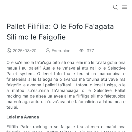
Pallet Filifilia: O le Fofo Fa'agata
Sili mo le Faigofie
2025-08-20
Everunion
377
O e su'e mo le fa'ai'uga pito sili ona lelei mo le fa'afaigofie ona
maua i au paleti? Aua e te vaʻavaʻai atu nai lo le Selective
Pallet system. O lenei fofo fou e teu ai ua mamanuina e
faʻateleina ai le faʻaogaina o avanoa ma tuʻuina atu vave ma
faigofie le avanoa i palleti taʻitasi. I totonu o lenei tusiga, o le
a matou suʻesuʻeina faʻamanuiaga o le Selective Pallet
racking ma pe aisea ua avea ai ma filifiliga sili mo faleteuoloa
ma nofoaga autu o loʻo vaʻavaʻai e faʻamalieina a latou mea e
teu ai.
Lelei ma Avanoa
Filifilia Pallet racking o se faiga e teu ai mea e mafai ona