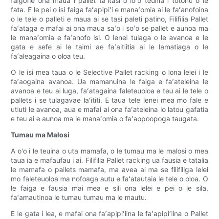
faigofie ona maua i pallet taʻitasi o loʻo teuina i totonu o le
fata. E le pei o isi faiga faʻapipiʻi e manaʻomia ai le faʻanofoina
o le tele o palleti e maua ai se tasi paleti patino, Filifilia Pallet
faʻataga e mafai ai ona maua saʻo i soʻo se pallet e aunoa ma
le manaʻomia e faʻanofo isi. O lenei tulaga o le avanoa e le
gata e sefe ai le taimi ae faʻaitiitia ai le lamatiaga o le
faʻaleagaina o oloa teu.
O le isi mea taua o le Selective Pallet racking o lona lelei i le
faʻaogaina avanoa. Ua mamanuina le faiga e faʻateleina le
avanoa e teu ai luga, faʻatagaina faleteuoloa e teu ai le tele o
pallets i se tulagavae laʻititi. E taua tele lenei mea mo fale e
utiuti le avanoa, aua e mafai ai ona faʻateleina lo latou gafatia
e teu ai e aunoa ma le manaʻomia o faʻaopoopoga taugata.
Tumau ma Malosi
A o'o i le teuina o uta mamafa, o le tumau ma le malosi o mea
taua ia e mafaufau i ai. Filifilia Pallet racking ua fausia e tatalia
le mamafa o pallets mamafa, ma avea ai ma se filifiliga lelei
mo faleteuoloa ma nofoaga autu e faʻatautaia le tele o oloa. O
le faiga e fausia mai mea e sili ona lelei e pei o le sila,
faʻamautinoa le tumau tumau ma le mautu.
E le gata i lea, e mafai ona faʻapipiʻiina le faʻapipiʻiina o Pallet