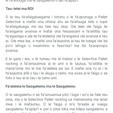
le fa'atinoga ma le saogalemu o lau fa'apipi'i.
Tau-lelei ma ROI
O le teu fa'afaigaluegaina i totonu o le fa'aputuga o Pallet
Selective e mafai ona ofoina atu se fa'afouga tele o tupe
fa'afaigaluega mo lau fale teu oloa. Ole lelei ole faiga ile
fa'aogaina avanoa e mafai ona fesoasoani e fa'aitiitia tau
fa'agaioiga e ala ile fa'ateleina ole fa'aogaina ole avanoa e teu
ai. Ole mea lea, e mafai ona fa'asaoina ai tau ile tulaga ole lisi
po'o lafoga o meatotino e feso'ota'i ma lisi fa'aopoopo
avanoa.
E le gata i lea, o le tumau ma le malosi o le Selective Pallet
racking e faʻamautinoa ai le umi o le tautua, faʻaitiitia le
manaʻomia mo le toe faʻaleleia pe sui. E mafai ona i'u ai i le
fa'asaoina atili o tau i le aluga o taimi, ma avea ai le faiga o se
fofo e teu ai le tau i le taimi umi.
Fa'aleleia le Saogalemu ma le Saogalemu
O le saogalemu o se faʻamuamua pito i luga i soʻo se fale teu
oloa, ma o le Selective Pallet racking ua mamanuina ma lenei
mea i le mafaufau. O le faiga o lo'o fa'aalia ai vaega
saogalemu fa'apipi'i e pei o pine loka ma kilipa saogalemu e