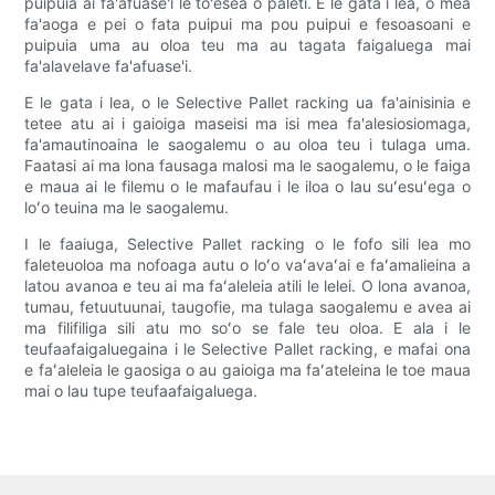
puipuia ai fa'afuase'i le to'esea o paleti. E le gata i lea, o mea
fa'aoga e pei o fata puipui ma pou puipui e fesoasoani e
puipuia uma au oloa teu ma au tagata faigaluega mai
fa'alavelave fa'afuase'i.
E le gata i lea, o le Selective Pallet racking ua fa'ainisinia e
tetee atu ai i gaioiga maseisi ma isi mea fa'alesiosiomaga,
fa'amautinoaina le saogalemu o au oloa teu i tulaga uma.
Faatasi ai ma lona fausaga malosi ma le saogalemu, o le faiga
e maua ai le filemu o le mafaufau i le iloa o lau suʻesuʻega o
loʻo teuina ma le saogalemu.
I le faaiuga, Selective Pallet racking o le fofo sili lea mo
faleteuoloa ma nofoaga autu o loʻo vaʻavaʻai e faʻamalieina a
latou avanoa e teu ai ma faʻaleleia atili le lelei. O lona avanoa,
tumau, fetuutuunai, taugofie, ma tulaga saogalemu e avea ai
ma filifiliga sili atu mo soʻo se fale teu oloa. E ala i le
teufaafaigaluegaina i le Selective Pallet racking, e mafai ona
e faʻaleleia le gaosiga o au gaioiga ma faʻateleina le toe maua
mai o lau tupe teufaafaigaluega.