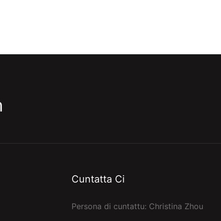
m
Cuntatta Ci
Persona di cuntattu: Christina Zhou