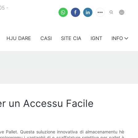
05 -
HJU DARE
CASI
SITE CIA
IGNT
INFO
Per un Accessu Facile
tive Pallet. Questa suluzione innovativa di almacenamentu hè
sploreremu i vantaghji di e scaffalature selettive per pallet è