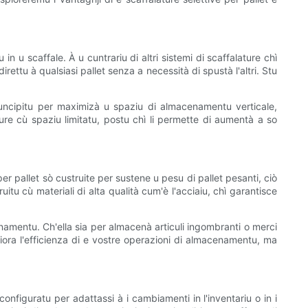
 u scaffale. À u cuntrariu di altri sistemi di scaffalature chì
ettu à qualsiasi pallet senza a necessità di spustà l'altri. Stu
è cuncipitu per maximizà u spaziu di almacenamentu verticale,
re cù spaziu limitatu, postu chì li permette di aumentà a so
per pallet sò custruite per sustene u pesu di pallet pesanti, ciò
itu cù materiali di alta qualità cum'è l'acciaiu, chì garantisce
cenamentu. Ch'ella sia per almacenà articuli ingombranti o merci
iora l'efficienza di e vostre operazioni di almacenamentu, ma
iconfiguratu per adattassi à i cambiamenti in l'inventariu o in i