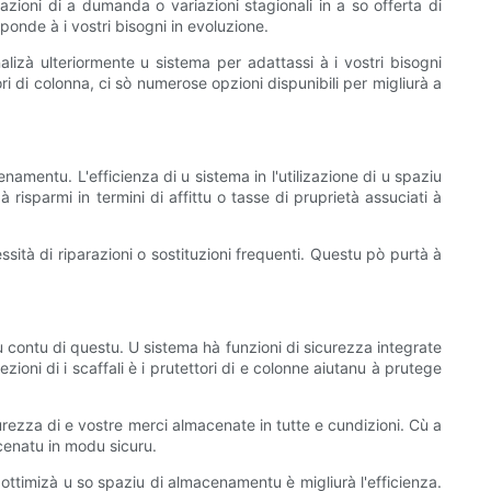
uazioni di a dumanda o variazioni stagionali in a so offerta di
onde à i vostri bisogni in evoluzione.
lizà ulteriormente u sistema per adattassi à i vostri bisogni
ori di colonna, ci sò numerose opzioni dispunibili per migliurà a
enamentu. L'efficienza di u sistema in l'utilizazione di u spaziu
risparmi in termini di affittu o tasse di pruprietà assuciati à
ssità di riparazioni o sostituzioni frequenti. Questu pò purtà à
u contu di questu. U sistema hà funzioni di sicurezza integrate
ioni di i scaffali è i prutettori di e colonne aiutanu à prutege
sicurezza di e vostre merci almacenate in tutte e cundizioni. Cù a
acenatu in modu sicuru.
i ottimizà u so spaziu di almacenamentu è migliurà l'efficienza.