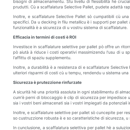
bisogni di almacenamentu. Stu livellu di flessibilità hè cruci
prudutti. Cù a scaffalatura Selective Pallet, pudete adattà ra
Inoltre, e scaffalature Selective Pallet sò cumpatibili cù u
specifici. Da u decking in filu metallicu è i supporti per palle
funzionalità è a sicurezza di u vostru sistema di scaffalature.
Efficacia in termini di costi è ROI
Investisce in scaffalature selettive per pallet pò offre un rito
pò aiutà à riduce i costi operativi massimizendu l'usu di u sp
l'affittu di spaziu supplementu.
Inoltre, a durabilità è a resistenza di e scaffalature Selectiv
ulteriori risparmi di costi cù u tempu, rendendu u sistema un
Sicurezza è prutezzione rinfurzate
A sicurità hè una priorità assoluta in ogni stabilimentu di al
cum'è perni di bloccaggio è clip di sicurezza per impedisce u s
sia i vostri beni almacenati sia i vostri impiegati da potenziali i
Inoltre, e scaffalature selettive per pallet sò cuncepite per res
so custruzzione robusta è e so caratteristiche di sicurezza, u 
In cunclusione, a scaffalatura selettiva per pallet hè a suluzi