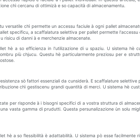
buzione chì cercanu di ottimizà e so capacità di almacenamentu.
 versatile chì permette un accessu faciule à ogni pallet almacenatu in
et specificu, a scaffalatura selettiva per pallet permette l'accessu dir
u u risicu di danni à e merchenzie almacenate.
llet hè a so efficienza in l'utilizazione di u spaziu. U sistema h
ombru più chjucu. Questu hè particularmente preziosu per e struttu
ostose.
esistenza sò fattori essenziali da cunsiderà. E scaffalature selettive 
tribuzione chì gestiscenu grandi quantità di merci. U sistema hè custru
izate per risponde à i bisogni specifici di a vostra struttura di alma
 una vasta gamma di prudutti. Questa persunalizazione ùn solu migl
llet hè a so flessibilità è adattabilità. U sistema pò esse facilmente r