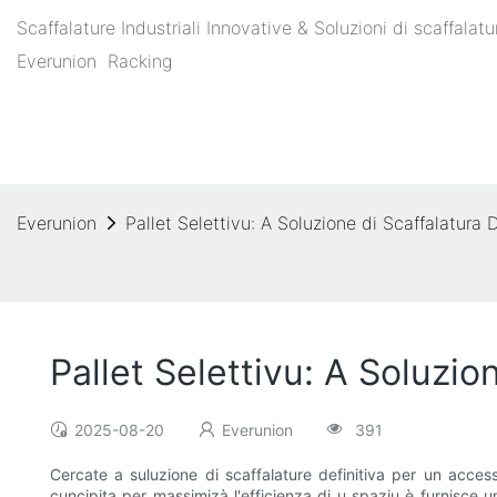
Scaffalature Industriali Innovative & Soluzioni di scaffal
Everunion
Racking
Everunion
Pallet Selettivu: A Soluzione di Scaffalatura 
Pallet Selettivu: A Soluzio
2025-08-20
Everunion
391
Cercate a suluzione di scaffalature definitiva per un acces
cuncipita per massimizà l'efficienza di u spaziu è furnisce un