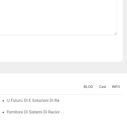
BLOG
Casi
INFO
ogni Di Almacenamentu
U Futuru Di E Soluzioni Di Rack Per Pallet: Tendenze È Innuvazion
Fornitore Di Sistemi Di Racking: Fattori Chjave Per Sceglie U Part