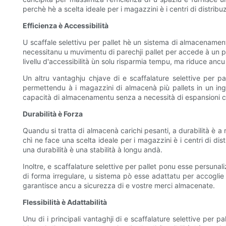
perchè hè a scelta ideale per i magazzini è i centri di distri
Efficienza è Accessibilità
U scaffale selettivu per pallet hè un sistema di almacenamentu
necessitanu u muvimentu di parechji pallet per accede à un pall
livellu d'accessibilità ùn solu risparmia tempu, ma riduce anc
Un altru vantaghju chjave di e scaffalature selettive per pa
permettendu à i magazzini di almacenà più pallets in un ing
capacità di almacenamentu senza a necessità di espansioni c
Durabilità è Forza
Quandu si tratta di almacenà carichi pesanti, a durabilità è a r
chì ne face una scelta ideale per i magazzini è i centri di dis
una durabilità è una stabilità à longu andà.
Inoltre, e scaffalature selettive per pallet ponu esse persunal
di forma irregulare, u sistema pò esse adattatu per accoglie
garantisce ancu a sicurezza di e vostre merci almacenate.
Flessibilità è Adattabilità
Unu di i principali vantaghji di e scaffalature selettive per pa