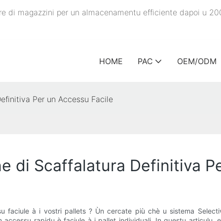
ature di magazzini per un almacenamentu efficiente dapoi u 20
HOME
PAC
OEM/ODM
Definitiva Per un Accessu Facile
ne di Scaffalatura Definitiva 
su faciule à i vostri pallets ? Ùn cercate più chè u sistema Selec
 accessu rapidu è faciule à i pallet individuali. In questu articulu, e