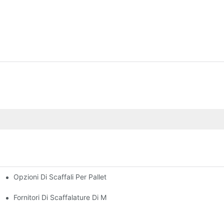
Opzioni Di Scaffali Per Pallet Persunalizati: Adattà I Vostri Bis
 Efficiente Di U Magazzinu
 Ogni Industria
Fornitori Di Scaffalature Di Magazzini: Ciò Chì Cercà