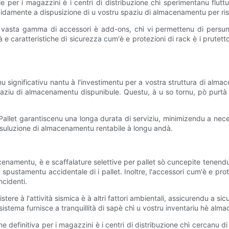
ale per i magazzini è i centri di distribuzione chì sperimentanu flutt
pidamente a dispusizione di u vostru spaziu di almacenamentu per risp
na vasta gamma di accessori è add-ons, chì vi permettenu di persuna
t à e caratteristiche di sicurezza cum'è e protezioni di rack è i prutett
rnu significativu nantu à l'investimentu per a vostra struttura di almac
aziu di almacenamentu dispunibule. Questu, à u so tornu, pò purtà à 
e Pallet garantiscenu una longa durata di serviziu, minimizendu a nece
a suluzione di almacenamentu rentabile à longu andà.
macenamentu, è e scaffalature selettive per pallet sò cuncepite tenend
pustamentu accidentale di i pallet. Inoltre, l'accessori cum'è e protez
ncidenti.
istere à l'attività sismica è à altri fattori ambientali, assicurendu a 
sistema furnisce a tranquillità di sapè chì u vostru inventariu hè alm
one definitiva per i magazzini è i centri di distribuzione chì cercanu d