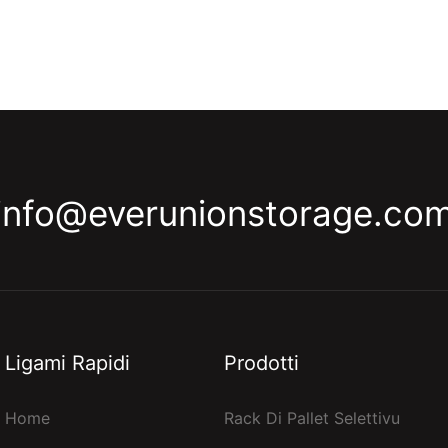
info@everunionstorage.co
Ligami Rapidi
Prodotti
Home
Rack Di Pallet Selettivu