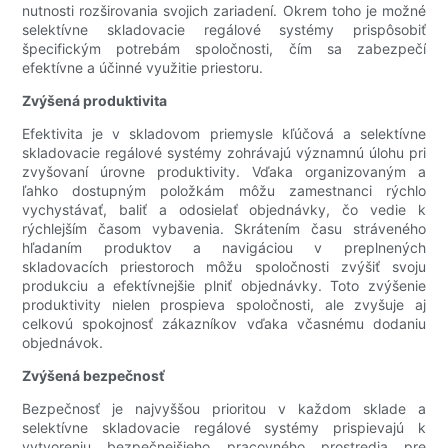
nutnosti rozširovania svojich zariadení. Okrem toho je možné
selektívne skladovacie regálové systémy prispôsobiť
špecifickým potrebám spoločnosti, čím sa zabezpečí
efektívne a účinné využitie priestoru.
Zvýšená produktivita
Efektivita je v skladovom priemysle kľúčová a selektívne
skladovacie regálové systémy zohrávajú významnú úlohu pri
zvyšovaní úrovne produktivity. Vďaka organizovaným a
ľahko dostupným položkám môžu zamestnanci rýchlo
vychystávať, baliť a odosielať objednávky, čo vedie k
rýchlejším časom vybavenia. Skrátením času stráveného
hľadaním produktov a navigáciou v preplnených
skladovacích priestoroch môžu spoločnosti zvýšiť svoju
produkciu a efektívnejšie plniť objednávky. Toto zvýšenie
produktivity nielen prospieva spoločnosti, ale zvyšuje aj
celkovú spokojnosť zákazníkov vďaka včasnému dodaniu
objednávok.
Zvýšená bezpečnosť
Bezpečnosť je najvyššou prioritou v každom sklade a
selektívne skladovacie regálové systémy prispievajú k
vytvoreniu bezpečnejšieho pracovného prostredia pre