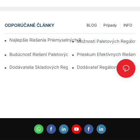
ODPORÚČANÉ ČLÁNKY
BLOG
Prípady
INFO
Najlepšie Riešenia Priemyselných Regálov Pre Efektívne Riaden
Možnosti Paletových Regálov 
Budúcnosť Riešení Paletových Regálov: Trendy A Inovácie
Prieskum Efektívnych Riešení
Dodávatelia Skladových Regálov: Na Čo Sa Zamerať
Dodávateľ Regálových Systémo