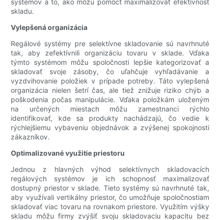
systémov a to, ako môžu pomôcť maximalizovať efektívnosť
skladu.
Vylepšená organizácia
Regálové systémy pre selektívne skladovanie sú navrhnuté
tak, aby zefektívnili organizáciu tovaru v sklade. Vďaka
týmto systémom môžu spoločnosti lepšie kategorizovať a
skladovať svoje zásoby, čo uľahčuje vyhľadávanie a
vyzdvihovanie položiek v prípade potreby. Táto vylepšená
organizácia nielen šetrí čas, ale tiež znižuje riziko chýb a
poškodenia počas manipulácie. Vďaka položkám uloženým
na určených miestach môžu zamestnanci rýchlo
identifikovať, kde sa produkty nachádzajú, čo vedie k
rýchlejšiemu vybaveniu objednávok a zvýšenej spokojnosti
zákazníkov.
Optimalizované využitie priestoru
Jednou z hlavných výhod selektívnych skladovacích
regálových systémov je ich schopnosť maximalizovať
dostupný priestor v sklade. Tieto systémy sú navrhnuté tak,
aby využívali vertikálny priestor, čo umožňuje spoločnostiam
skladovať viac tovaru na rovnakom priestore. Využitím výšky
skladu môžu firmy zvýšiť svoju skladovaciu kapacitu bez