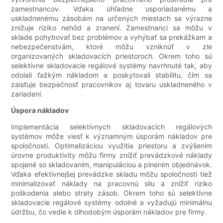
zamestnancov. Vďaka úhľadne usporiadanému a
uskladnenému zásobám na určených miestach sa výrazne
znižuje riziko nehôd a zranení. Zamestnanci sa môžu v
sklade pohybovať bez problémov a vyhýbať sa prekážkam a
nebezpečenstvám, ktoré môžu vzniknúť v zle
organizovaných skladovacích priestoroch. Okrem toho sú
selektívne skladovacie regálové systémy navrhnuté tak, aby
odolali ťažkým nákladom a poskytovali stabilitu, čím sa
zaisťuje bezpečnosť pracovníkov aj tovaru uskladneného v
zariadení.
Úspora nákladov
Implementácia selektívnych skladovacích regálových
systémov môže viesť k významným úsporám nákladov pre
spoločnosti. Optimalizáciou využitia priestoru a zvýšením
úrovne produktivity môžu firmy znížiť prevádzkové náklady
spojené so skladovaním, manipuláciou a plnením objednávok.
Vďaka efektívnejšej prevádzke skladu môžu spoločnosti tiež
minimalizovať náklady na pracovnú silu a znížiť riziko
poškodenia alebo straty zásob. Okrem toho sú selektívne
skladovacie regálové systémy odolné a vyžadujú minimálnu
údržbu, čo vedie k dlhodobým úsporám nákladov pre firmy.