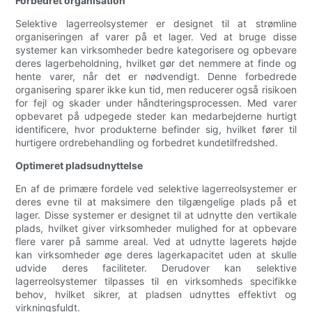
Forbedret organisation
Selektive lagerreolsystemer er designet til at strømline
organiseringen af ​​varer på et lager. Ved at bruge disse
systemer kan virksomheder bedre kategorisere og opbevare
deres lagerbeholdning, hvilket gør det nemmere at finde og
hente varer, når det er nødvendigt. Denne forbedrede
organisering sparer ikke kun tid, men reducerer også risikoen
for fejl og skader under håndteringsprocessen. Med varer
opbevaret på udpegede steder kan medarbejderne hurtigt
identificere, hvor produkterne befinder sig, hvilket fører til
hurtigere ordrebehandling og forbedret kundetilfredshed.
Optimeret pladsudnyttelse
En af de primære fordele ved selektive lagerreolsystemer er
deres evne til at maksimere den tilgængelige plads på et
lager. Disse systemer er designet til at udnytte den vertikale
plads, hvilket giver virksomheder mulighed for at opbevare
flere varer på samme areal. Ved at udnytte lagerets højde
kan virksomheder øge deres lagerkapacitet uden at skulle
udvide deres faciliteter. Derudover kan selektive
lagerreolsystemer tilpasses til en virksomheds specifikke
behov, hvilket sikrer, at pladsen udnyttes effektivt og
virkningsfuldt.