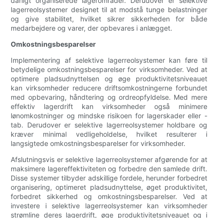
dårligt organiserede lagerområder. Derudover er selektive
lagerreolsystemer designet til at modstå tunge belastninger
og give stabilitet, hvilket sikrer sikkerheden for både
medarbejdere og varer, der opbevares i anlægget.
Omkostningsbesparelser
Implementering af selektive lagerreolsystemer kan føre til
betydelige omkostningsbesparelser for virksomheder. Ved at
optimere pladsudnyttelsen og øge produktivitetsniveauet
kan virksomheder reducere driftsomkostningerne forbundet
med opbevaring, håndtering og ordreopfyldelse. Med mere
effektiv lagerdrift kan virksomheder også minimere
lønomkostninger og mindske risikoen for lagerskader eller -
tab. Derudover er selektive lagerreolsystemer holdbare og
kræver minimal vedligeholdelse, hvilket resulterer i
langsigtede omkostningsbesparelser for virksomheder.
Afslutningsvis er selektive lagerreolsystemer afgørende for at
maksimere lagereffektiviteten og forbedre den samlede drift.
Disse systemer tilbyder adskillige fordele, herunder forbedret
organisering, optimeret pladsudnyttelse, øget produktivitet,
forbedret sikkerhed og omkostningsbesparelser. Ved at
investere i selektive lagerreolsystemer kan virksomheder
strømline deres lagerdrift, øge produktivitetsniveauet og i