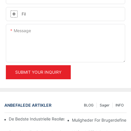
Fil
Message
SUBMIT YOUR INQUIRY
ANBEFALEDE ARTIKLER
BLOG
Sager
INFO
De Bedste Industrielle Reolløsninger Til Effektiv Lagerstyring
Muligheder For Brugerdefiner