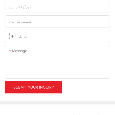
فون/واٹس ایپ
کمپنی کا نام
فائل
Message
SUBMIT YOUR INQUIRY