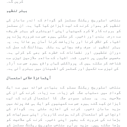
کریں گے۔
بہتر تنظیم
منتخب اسٹوریج ریکنگ سسٹمز کو گودام کے اندر سامان کی
تنظیم کو ہموار کرنے کے لیے ڈیزائن کیا گیا ہے۔ ان سسٹمز
کو بروئے کار لا کر، کمپنیاں اپنی انوینٹری کو بہتر طریقے
سے درجہ بندی اور ذخیرہ کر سکتی ہیں، جس سے ضرورت پڑنے پر
اشیاء کو تلاش کرنا اور بازیافت کرنا آسان ہو جاتا ہے۔ یہ
بہتر تنظیم نہ صرف وقت بچاتی ہے بلکہ ہینڈلنگ کے عمل کے
دوران غلطیوں اور نقصانات کے خطرے کو بھی کم کرتی ہے۔
مخصوص جگہوں پر ذخیرہ شدہ اشیاء کے ساتھ، ملازمین تیزی سے
شناخت کر سکتے ہیں کہ پروڈکٹس کہاں واقع ہیں، جس سے آرڈر
کی تیزی سے تکمیل اور کسٹمر کی اطمینان میں بہتری آتی ہے۔
آپٹمائزڈ خلائی استعمال
منتخب اسٹوریج ریکنگ سسٹم کے بنیادی فوائد میں سے ایک
گودام میں دستیاب جگہ کو زیادہ سے زیادہ کرنے کی ان کی
صلاحیت ہے۔ یہ سسٹم عمودی جگہ کا استعمال کرنے کے لیے
ڈیزائن کیے گئے ہیں، جس سے کمپنیوں کو ایک ہی فٹ پرنٹ میں
مزید سامان ذخیرہ کرنے کی اجازت ملتی ہے۔ گودام کی
اونچائی کو استعمال کرتے ہوئے، کاروبار اپنی سہولیات کو
بڑھانے کی ضرورت کے بغیر اپنی ذخیرہ کرنے کی صلاحیت کو
بڑھا سکتے ہیں۔ مزید برآں، منتخب سٹوریج ریکنگ سسٹمز کو