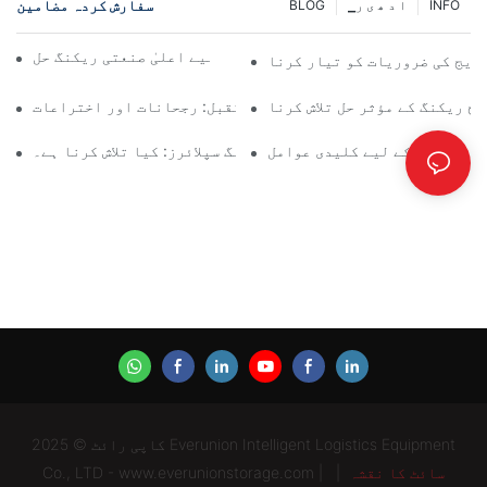
سفارش کردہ مضامین
INFO
▁ا د ھ ی ر
BLOG
گودام کے موثر انتظام کے لیے اعلیٰ صنعتی ریکنگ حل
وریج کی ضروریات کو تیار کرنا
ج ریکنگ کے مؤثر حل تلاش کرنا
پیلیٹ ریک حل کا مستقبل: رجحانات اور اختراعات
ے انتخاب کے لیے کلیدی عوامل
گودام ریکنگ سپلائرز: کیا تلاش کرنا ہے۔
کاپی رائٹ © 2025 Everunion Intelligent Logistics Equipment
سائٹ کا نقشہ
|
Co., LTD - www.everunionstorage.com |