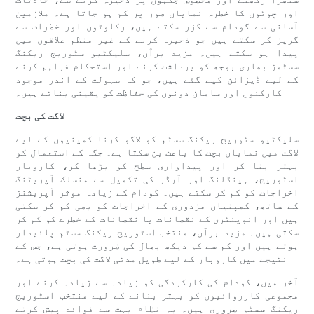
اور چوٹوں کا خطرہ نمایاں طور پر کم ہو جاتا ہے۔ ملازمین
آسانی سے گودام سے گزر سکتے ہیں، رکاوٹوں اور خطرات سے
گریز کر سکتے ہیں جو ذخیرہ کرنے کے غیر منظم علاقوں میں
پیدا ہو سکتے ہیں۔ مزید برآں، سلیکٹیو سٹوریج ریکنگ
سسٹمز بھاری بوجھ کو برداشت کرنے اور استحکام فراہم کرنے
کے لیے ڈیزائن کیے گئے ہیں، جو کہ سہولت کے اندر موجود
کارکنوں اور سامان دونوں کی حفاظت کو یقینی بناتے ہیں۔
لاگت کی بچت
سلیکٹیو سٹوریج ریکنگ سسٹم کو لاگو کرنا کمپنیوں کے لیے
لاگت میں نمایاں بچت کا باعث بن سکتا ہے۔ جگہ کے استعمال کو
بہتر بنا کر اور پیداواری سطح کو بڑھا کر، کاروبار
اسٹوریج، ہینڈلنگ اور آرڈر کی تکمیل سے منسلک آپریٹنگ
اخراجات کو کم کر سکتے ہیں۔ گودام کے زیادہ موثر آپریشنز
کے ساتھ، کمپنیاں مزدوری کے اخراجات کو بھی کم کر سکتی
ہیں اور انوینٹری کے نقصانات یا نقصانات کے خطرے کو کم کر
سکتی ہیں۔ مزید برآں، منتخب اسٹوریج ریکنگ سسٹم پائیدار
ہوتے ہیں اور کم سے کم دیکھ بھال کی ضرورت ہوتی ہے، جس کے
نتیجے میں کاروبار کے لیے طویل مدتی لاگت کی بچت ہوتی ہے۔
آخر میں، گودام کی کارکردگی کو زیادہ سے زیادہ کرنے اور
مجموعی کارروائیوں کو بہتر بنانے کے لیے منتخب اسٹوریج
ریکنگ سسٹم ضروری ہیں۔ یہ نظام بہت سے فوائد پیش کرتے