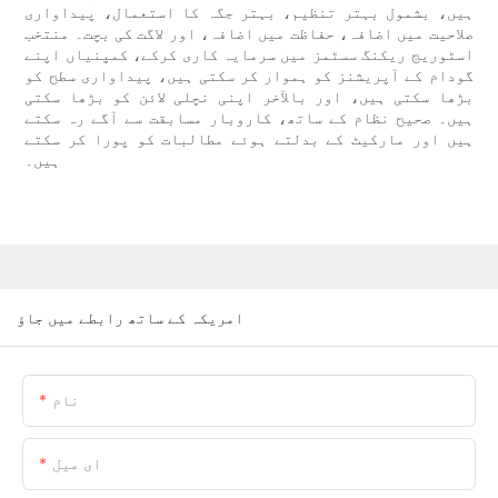
ہیں، بشمول بہتر تنظیم، بہتر جگہ کا استعمال، پیداواری
صلاحیت میں اضافہ، حفاظت میں اضافہ، اور لاگت کی بچت۔ منتخب
اسٹوریج ریکنگ سسٹمز میں سرمایہ کاری کرکے، کمپنیاں اپنے
گودام کے آپریشنز کو ہموار کر سکتی ہیں، پیداواری سطح کو
بڑھا سکتی ہیں، اور بالآخر اپنی نچلی لائن کو بڑھا سکتی
ہیں۔ صحیح نظام کے ساتھ، کاروبار مسابقت سے آگے رہ سکتے
ہیں اور مارکیٹ کے بدلتے ہوئے مطالبات کو پورا کر سکتے
ہیں۔
امریکہ کے ساتھ رابطے میں جاؤ
نام
ای میل