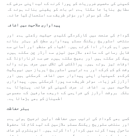
کمپنی کی مخصوص ضروریات کو پورا کرنے کے لیے اپنی مرضی کے
مطابق بنایا جا سکتا ہے، اس بات کو یقینی بناتے ہوئے کہ
جگہ کو موثر اور مؤثر طریقے سے استعمال کیا جائے۔
پیداواری صلاحیت میں اضافہ
گودام کی صنعت میں کارکردگی کلیدی حیثیت رکھتی ہے، اور
منتخب اسٹوریج ریکنگ سسٹم پیداواری سطح کو بہتر بنانے
میں اہم کردار ادا کرتے ہیں۔ اشیاء کو منظم اور آسانی سے
قابل رسائی کے ساتھ، ملازمین تیزی سے آرڈر چن سکتے ہیں،
پیک کر سکتے ہیں اور بھیج سکتے ہیں، جس سے ٹرناراؤنڈ کے
اوقات تیز ہوتے ہیں۔ پراڈکٹس کی تلاش میں صرف ہونے والے
وقت کو کم کرکے اور بے ترتیبی اسٹوریج ایریاز میں نیویگیٹ
کرکے، کمپنیاں اپنی پیداوار میں اضافہ کرسکتی ہیں اور
آرڈرز کو زیادہ موثر طریقے سے پورا کرسکتی ہیں۔ پیداواری
صلاحیت میں یہ اضافہ نہ صرف کمپنی کو فائدہ پہنچاتا ہے
بلکہ بروقت آرڈرز کی فراہمی کے ذریعے صارفین کے مجموعی
اطمینان کو بھی بڑھاتا ہے۔
بہتر حفاظت
کسی بھی گودام کی ترتیب میں حفاظت اولین ترجیح ہوتی ہے،
اور منتخب سٹوریج ریکنگ سسٹم ملازمین کے لیے کام کا محفوظ
ماحول پیدا کرنے میں کردار ادا کرتے ہیں۔ انوینٹری کو صاف
ستھرا رکھنے اور مخصوص جگہوں پر ذخیرہ کرنے سے، حادثات