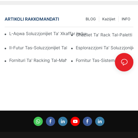
ARTIKOLI RAKKOMANDATI
BLOG
Każijiet
INFO
L-Aqwa Soluzzjonijiet Ta' Xkaffar Industrijali Għal Ġestjoni Effiċ
Għażliet Ta' Rack Tal-Paletti Pe
Il-Futur Tas-Soluzzjonijiet Tal-Pallet Rack: Xejriet U Innovazzjonij
Esplorazzjoni Ta' Soluzzjonijiet
Fornituri Ta' Racking Tal-Maħżen: X'Għandek Tfittex
Fornitur Tas-Sistema Tal-Ixkaff