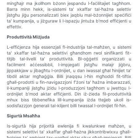
mingħajr ma jkollhom bżonn jespandu l-faċilitajiet tagħhom.
Barra minn hekk, is-sistemi ta' xkaffar tal-ħażna selettiv
jistgħu jiġu personalizzati biex jaqblu mal-bżonnijiet speċifiċi
ta' kumpanija, u jiżguraw li l-ispazju jintuża b'mod effiċjenti u
effettiv.
Produttività Miżjuda
L-effiċjenza hija essenzjali fl-industrija tal-maħżen, u sistemi
ta' xkaffar tal-ħażna selettivi għandhom rwol sinifikanti fit-
titjib tal-livelli ta' produttività. Bl-oġġetti organizzati u
faċilment aċċessibbli, l-impjegati jistgħu malajr jiġbru,
jippakkjaw u jibagħtu l-ordnijiet, u dan iwassal għal ħinijiet ta'
tibdil aktar mgħaġġla. Billi jnaqqsu l-ħin mgħoddi fit-tiftix
għall-prodotti u fin-navigazzjoni f'żoni ta' ħażna imbarazzati,
il-kumpaniji jistgħu jżidu l-produzzjoni tagħhom u jwettqu l-
ordnijiet b'mod aktar effiċjenti. Din iż-żieda fil-produttività
mhux biss tibbenefika lill-kumpanija iżda ttejjeb ukoll is-
sodisfazzjon ġenerali tal-klijent billi twassal l-ordnijiet fil-ħin.
Sigurtà Msaħħa
Is-sigurtà hija prijorità ewlenija fi kwalunkwe maħżen, u
sistemi selettivi ta' xkaffar għall-ħażna jikkontribwixxu għall-
ħolqien ta' ambjent tax-xogħol aktar sikur għall-impjegati. Billi