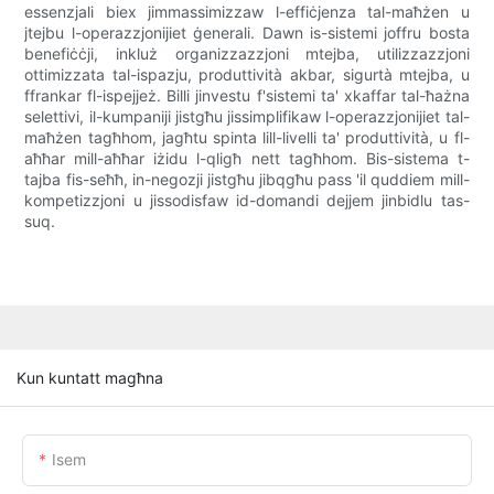
essenzjali biex jimmassimizzaw l-effiċjenza tal-maħżen u
jtejbu l-operazzjonijiet ġenerali. Dawn is-sistemi joffru bosta
benefiċċji, inkluż organizzazzjoni mtejba, utilizzazzjoni
ottimizzata tal-ispazju, produttività akbar, sigurtà mtejba, u
ffrankar fl-ispejjeż. Billi jinvestu f'sistemi ta' xkaffar tal-ħażna
selettivi, il-kumpaniji jistgħu jissimplifikaw l-operazzjonijiet tal-
maħżen tagħhom, jagħtu spinta lill-livelli ta' produttività, u fl-
aħħar mill-aħħar iżidu l-qligħ nett tagħhom. Bis-sistema t-
tajba fis-seħħ, in-negozji jistgħu jibqgħu pass 'il quddiem mill-
kompetizzjoni u jissodisfaw id-domandi dejjem jinbidlu tas-
suq.
Kun kuntatt magħna
Isem