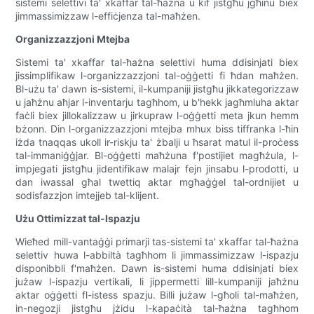
sistemi selettivi ta' xkaffar tal-ħażna u kif jistgħu jgħinu biex
jimmassimizzaw l-effiċjenza tal-maħżen.
Organizzazzjoni Mtejba
Sistemi ta' xkaffar tal-ħażna selettivi huma ddisinjati biex
jissimplifikaw l-organizzazzjoni tal-oġġetti fi ħdan maħżen.
Bl-użu ta' dawn is-sistemi, il-kumpaniji jistgħu jikkategorizzaw
u jaħżnu aħjar l-inventarju tagħhom, u b'hekk jagħmluha aktar
faċli biex jillokalizzaw u jirkupraw l-oġġetti meta jkun hemm
bżonn. Din l-organizzazzjoni mtejba mhux biss tiffranka l-ħin
iżda tnaqqas ukoll ir-riskju ta' żbalji u ħsarat matul il-proċess
tal-immaniġġjar. Bl-oġġetti maħżuna f'postijiet magħżula, l-
impjegati jistgħu jidentifikaw malajr fejn jinsabu l-prodotti, u
dan iwassal għal twettiq aktar mgħaġġel tal-ordnijiet u
sodisfazzjon imtejjeb tal-klijent.
Użu Ottimizzat tal-Ispazju
Wieħed mill-vantaġġi primarji tas-sistemi ta' xkaffar tal-ħażna
selettiv huwa l-abbiltà tagħhom li jimmassimizzaw l-ispazju
disponibbli f'maħżen. Dawn is-sistemi huma ddisinjati biex
jużaw l-ispazju vertikali, li jippermetti lill-kumpaniji jaħżnu
aktar oġġetti fl-istess spazju. Billi jużaw l-għoli tal-maħżen,
in-negozji jistgħu jżidu l-kapaċità tal-ħażna tagħhom