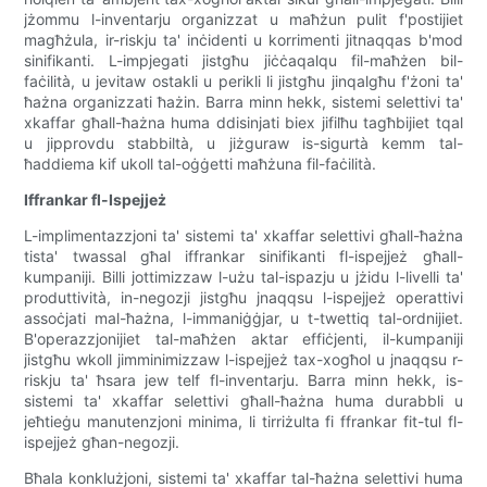
jżommu l-inventarju organizzat u maħżun pulit f'postijiet
magħżula, ir-riskju ta' inċidenti u korrimenti jitnaqqas b'mod
sinifikanti. L-impjegati jistgħu jiċċaqalqu fil-maħżen bil-
faċilità, u jevitaw ostakli u perikli li jistgħu jinqalgħu f'żoni ta'
ħażna organizzati ħażin. Barra minn hekk, sistemi selettivi ta'
xkaffar għall-ħażna huma ddisinjati biex jifilħu tagħbijiet tqal
u jipprovdu stabbiltà, u jiżguraw is-sigurtà kemm tal-
ħaddiema kif ukoll tal-oġġetti maħżuna fil-faċilità.
Iffrankar fl-Ispejjeż
L-implimentazzjoni ta' sistemi ta' xkaffar selettivi għall-ħażna
tista' twassal għal iffrankar sinifikanti fl-ispejjeż għall-
kumpaniji. Billi jottimizzaw l-użu tal-ispazju u jżidu l-livelli ta'
produttività, in-negozji jistgħu jnaqqsu l-ispejjeż operattivi
assoċjati mal-ħażna, l-immaniġġjar, u t-twettiq tal-ordnijiet.
B'operazzjonijiet tal-maħżen aktar effiċjenti, il-kumpaniji
jistgħu wkoll jimminimizzaw l-ispejjeż tax-xogħol u jnaqqsu r-
riskju ta' ħsara jew telf fl-inventarju. Barra minn hekk, is-
sistemi ta' xkaffar selettivi għall-ħażna huma durabbli u
jeħtieġu manutenzjoni minima, li tirriżulta fi ffrankar fit-tul fl-
ispejjeż għan-negozji.
Bħala konklużjoni, sistemi ta' xkaffar tal-ħażna selettivi huma