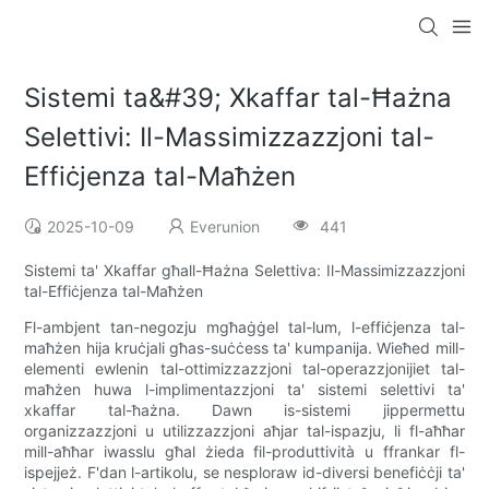
Sistemi ta&#39; Xkaffar tal-Ħażna
Selettivi: Il-Massimizzazzjoni tal-
Effiċjenza tal-Maħżen
2025-10-09
Everunion
441
Sistemi ta' Xkaffar għall-Ħażna Selettiva: Il-Massimizzazzjoni
tal-Effiċjenza tal-Maħżen
Fl-ambjent tan-negozju mgħaġġel tal-lum, l-effiċjenza tal-
maħżen hija kruċjali għas-suċċess ta' kumpanija. Wieħed mill-
elementi ewlenin tal-ottimizzazzjoni tal-operazzjonijiet tal-
maħżen huwa l-implimentazzjoni ta' sistemi selettivi ta'
xkaffar tal-ħażna. Dawn is-sistemi jippermettu
organizzazzjoni u utilizzazzjoni aħjar tal-ispazju, li fl-aħħar
mill-aħħar iwasslu għal żieda fil-produttività u ffrankar fl-
ispejjeż. F'dan l-artikolu, se nesploraw id-diversi benefiċċji ta'