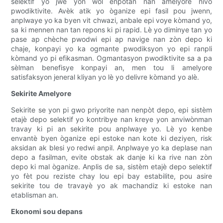
selektif yo jwe yon wòl enpòtan nan amelyore nivo
pwodiktivite. Avèk atik yo òganize epi fasil pou jwenn,
anplwaye yo ka byen vit chwazi, anbale epi voye kòmand yo,
sa ki mennen nan tan repons ki pi rapid. Lè yo diminye tan yo
pase ap chèche pwodwi epi ap navige nan zòn depo ki
chaje, konpayi yo ka ogmante pwodiksyon yo epi ranpli
kòmand yo pi efikasman. Ogmantasyon pwodiktivite sa a pa
sèlman benefisye konpayi an, men tou li amelyore
satisfaksyon jeneral kliyan yo lè yo delivre kòmand yo alè.
Sekirite Amelyore
Sekirite se yon pi gwo priyorite nan nenpòt depo, epi sistèm
etajè depo selektif yo kontribye nan kreye yon anviwònman
travay ki pi an sekirite pou anplwaye yo. Lè yo kenbe
envantè byen òganize epi estoke nan kote ki deziyen, risk
aksidan ak blesi yo redwi anpil. Anplwaye yo ka deplase nan
depo a fasilman, evite obstak ak danje ki ka rive nan zòn
depo ki mal òganize. Anplis de sa, sistèm etajè depo selektif
yo fèt pou reziste chay lou epi bay estabilite, pou asire
sekirite tou de travayè yo ak machandiz ki estoke nan
etablisman an.
Ekonomi sou depans