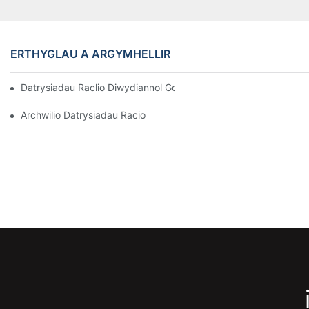
ERTHYGLAU A ARGYMHELLIR
Datrysiadau Raclio Diwydiannol Gorau Ar Gyfer Rheoli Warws Eff
Archwilio Datrysiadau Racio Storio Effeithiol Ar Gyfer Pob Diwyd