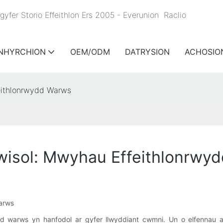
yfer Storio Effeithlon Ers 2005 - Everunion
Raclio
NHYRCHION
OEM/ODM
DATRYSION
ACHOSIO
eithlonrwydd Warws
wisol: Mwyhau Effeithlonrwy
arws
d warws yn hanfodol ar gyfer llwyddiant cwmni. Un o elfennau a