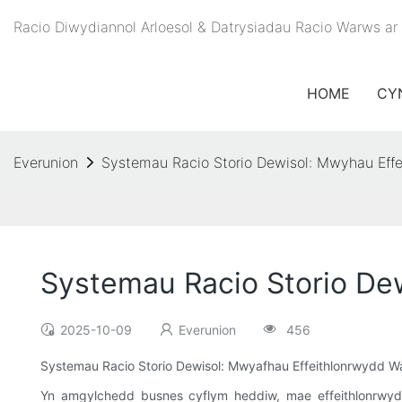
Racio Diwydiannol Arloesol & Datrysiadau Racio Warws ar g
HOME
CY
Everunion
Systemau Racio Storio Dewisol: Mwyhau Eff
Systemau Racio Storio De
2025-10-09
Everunion
456
Systemau Racio Storio Dewisol: Mwyafhau Effeithlonrwydd W
Yn amgylchedd busnes cyflym heddiw, mae effeithlonrwyd