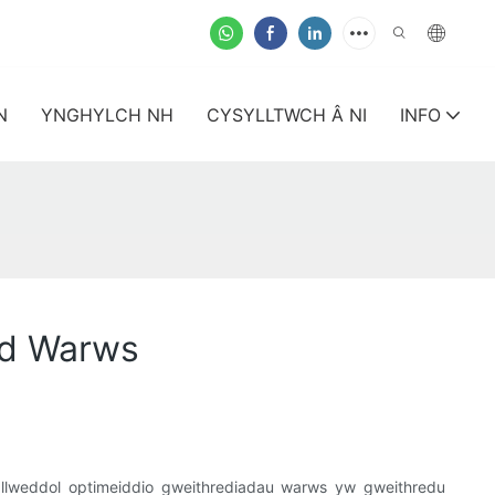
N
YNGHYLCH NH
CYSYLLTWCH Â NI
INFO
dd Warws
llweddol optimeiddio gweithrediadau warws yw gweithredu