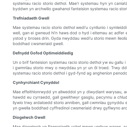
systemau racio storio dethol. Mae'r systemau hyn yn caniat
byddwn yn archwilio gwahanol fanteision systemau racio stori
Trefniadaeth Gwell
Mae systemau racio storio dethol wedi'u cynllunio i symleid
well, gan ei gwneud hi'n haws dod o hyd i eitemau ac adfer e
ystod y broses drin. Gyda nwyddau wedi'u storio mewn lleoli
boddhad cwsmeriaid gwell.
Defnydd Gofod Optimeiddiedig
Un o brif fanteision systemau racio storio dethol yw eu gallu
i gwmnïau storio mwy o nwyddau yn yr un ôl troed. Trwy dde
systemau racio storio dethol i gyd-fynd ag anghenion penodol 
Cynhyrchiant Cynyddol
Mae effeithlonrwydd yn allweddol yn y diwydiant warysau, ac
hawdd eu cyrraedd, gall gweithwyr gasglu, pecynnu a chludo
llywio trwy ardaloedd storio anniben, gall cwmnïau gynyddu 
yn gwella boddhad cyffredinol cwsmeriaid drwy gyflwyno a
Diogelwch Gwell
Mae diogelwch yn flaenoriaeth uchel mewn unrhyw warws, ac 