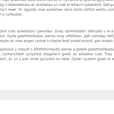
 risg o ddamweiniau ac anafiadau yn cael ei leihau'n sylweddol. Gal
u'n wael. Yn ogystal, mae systemau racio storio dethol wedi'u cynl
 y cyfleuster.
edion cost sylweddol i gwmnïau. Drwy optimeiddio'r defnydd o le a
bion. Gyda gweithrediadau warws mwy effeithlon, gall cwmnïau hefyd l
n wydn ac mae angen cynnal a chadw lleiaf posibl arnynt, gan arwain 
er gwneud y mwyaf o effeithlonrwydd warws a gwella gweithrediadau c
e, cynhyrchiant cynyddol, diogelwch gwell, ac arbedion cost. Trwy
ant, ac yn y pen draw gynyddu eu helw. Gyda'r system gywir ar wa