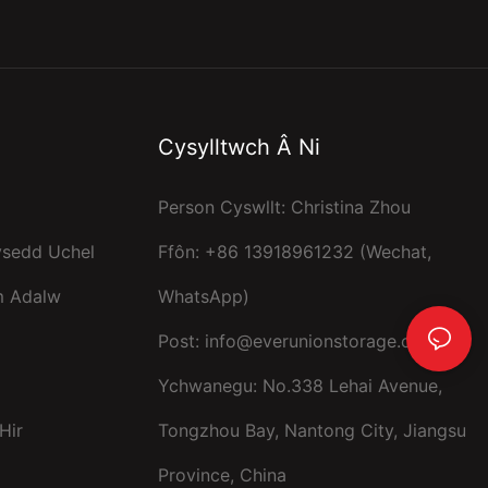
Cysylltwch Â Ni
Person Cyswllt: Christina Zhou
ysedd Uchel
Ffôn: +86 13918961232 (Wechat,
m Adalw
WhatsApp)
Post:
info@everunionstorage.com
Ychwanegu: No.338 Lehai Avenue,
Hir
Tongzhou Bay, Nantong City, Jiangsu
Province, China