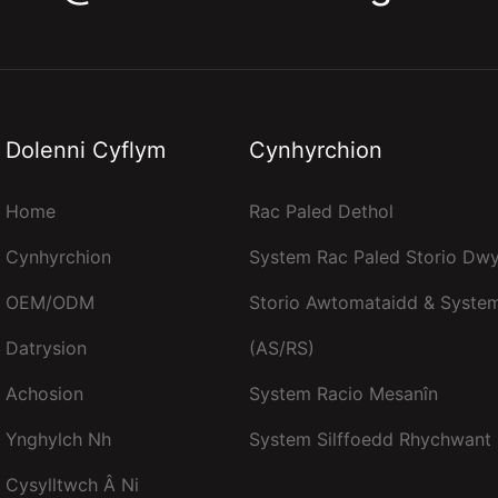
Dolenni Cyflym
Cynhyrchion
Home
Rac Paled Dethol
Cynhyrchion
System Rac Paled Storio Dw
OEM/ODM
Storio Awtomataidd & Syste
Datrysion
(AS/RS)
Achosion
System Racio Mesanîn
Ynghylch Nh
System Silffoedd Rhychwant 
Cysylltwch Â Ni