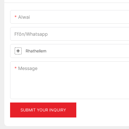
Alwai
Ffôn/whatsapp
Rhathellem
Message
SUBMIT YOUR INQUIRY