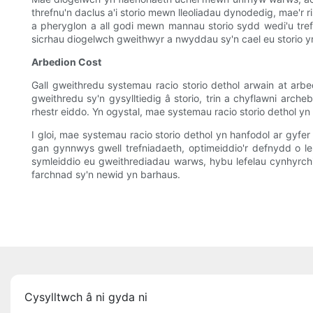
threfnu'n daclus a'i storio mewn lleoliadau dynodedig, mae'r
a pheryglon a all godi mewn mannau storio sydd wedi'u trefn
sicrhau diogelwch gweithwyr a nwyddau sy'n cael eu storio yn
Arbedion Cost
Gall gweithredu systemau racio storio dethol arwain at arb
gweithredu sy'n gysylltiedig â storio, trin a chyflawni arche
rhestr eiddo. Yn ogystal, mae systemau racio storio dethol y
I gloi, mae systemau racio storio dethol yn hanfodol ar gyf
gan gynnwys gwell trefniadaeth, optimeiddio'r defnydd o l
symleiddio eu gweithrediadau warws, hybu lefelau cynhyrchi
farchnad sy'n newid yn barhaus.
Cysylltwch â ni gyda ni