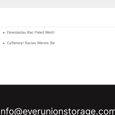
Dewisiadau Rac Paled Wedi'u Haddasu: Teilwra Eich Anghenion S
eithlon
iant
Cyflenwyr Raciau Warws: Beth I Chwilio Amdano
info@everunionstorage.co