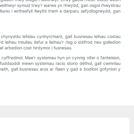
l gweithwyr symud trwy'r warws yn rhwydd, gan osgoi rhwystrau
lunio i wrthsefyll llwythi trwm a darparu sefydlogrwydd, gan
 chynyddu lefelau cynhyrchiant, gall busnesau leihau costau
eihau treuliau llafur a lleihau'r risg o ddifrod neu golledion
at arbedion cost hirdymor i fusnesau.
yffredinol. Mae'r systemau hyn yn cynnig nifer o fanteision,
 fuddsoddi mewn systemau racio storio dethol, gall cwmnïau
ith, gall busnesau aros ar flaen y gad a bodloni gofynion y