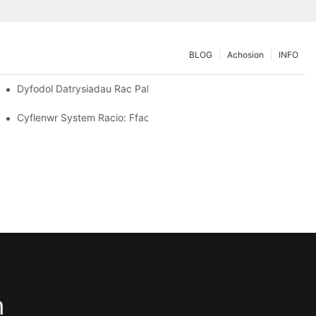
BLOG
Achosion
INFO
torio
Dyfodol Datrysiadau Rac Pallet: Tueddiadau Ac Arloesiadau
Cyflenwr System Racio: Ffactorau Allweddol Ar Gyfer Dewis Y Pa
m