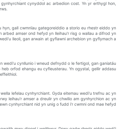
 gynhyrchiant cynyddol ac arbedion cost. Yn yr erthygl hon,
rws.
 hyn, gall cwmnïau gategoreiddio a storio eu rhestr eiddo yn
 arbed amser ond hefyd yn lleihau'r risg o wallau a difrod yn
di'u lleoli, gan arwain at gyflawni archebion yn gyflymach a
n wedi'u cynllunio i wneud defnydd o le fertigol, gan ganiatáu
heb orfod ehangu eu cyfleusterau. Yn ogystal, gellir addasu
ffeithiol.
wella lefelau cynhyrchiant. Gyda eitemau wedi'u trefnu ac yn
wy leihau'r amser a dreulir yn chwilio am gynhyrchion ac yn
mewn cynhyrchiant nid yn unig o fudd i'r cwmni ond mae hefyd
gwaith mwy diogel i weithwyr. Drwy gadw rhestr eiddo wedi'i