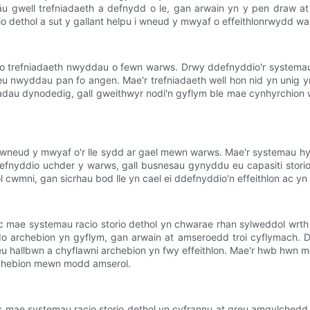
áu gwell trefniadaeth a defnydd o le, gan arwain yn y pen draw at
o dethol a sut y gallant helpu i wneud y mwyaf o effeithlonrwydd wa
dio trefniadaeth nwyddau o fewn warws. Drwy ddefnyddio'r systemau
u nwyddau pan fo angen. Mae'r trefniadaeth well hon nid yn unig yn
adau dynodedig, gall gweithwyr nodi'n gyflym ble mae cynhyrchion we
 i wneud y mwyaf o'r lle sydd ar gael mewn warws. Mae'r systemau hy
fnyddio uchder y warws, gall busnesau gynyddu eu capasiti storio 
cwmni, gan sicrhau bod lle yn cael ei ddefnyddio'n effeithlon ac yn e
 mae systemau racio storio dethol yn chwarae rhan sylweddol wrth 
 archebion yn gyflym, gan arwain at amseroedd troi cyflymach. Dr
eu hallbwn a chyflawni archebion yn fwy effeithlon. Mae'r hwb hwn 
rchebion mewn modd amserol.
mae systemau racio storio dethol yn cyfrannu at greu amgylchedd 