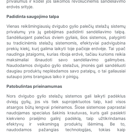
privalumus ir kodėl jos laikomos revoliucinėmis sandėliavimo
erdvės srityje.
Padidinta saugojimo talpa
Vienas reikšmingiausių dvigubo gylio palečių stelažų sistemų
privalumų yra jų gebėjimas padidinti sandėliavimo talpą.
Sandėliuojant palečius dviem gyliais, šios sistemos, palyginti
su tradicinėmis stelažų sistemomis, efektyviai padvigubina
prekių kiekį, kurį galima laikyti toje pačioje erdvėje. Tai ypač
naudinga įstaigoms, kurias riboja erdvė, tačiau kurioms reikia
maksimaliai išnaudoti savo sandėliavimo galimybes.
Naudodamos dvigubo gylio stelažus, įmonės gali sandėliuoti
daugiau produktų neplėsdamos savo patalpų, o tai galiausiai
sutaupo joms brangaus laiko ir pinigų.
Patobulintas prieinamumas
Nors dvigubo gylio stelažų sistemos gali laikyti padėklus
dviejų gylių, jos vis tiek suprojektuotos taip, kad visos
atsargos būtų lengvai prieinamos. Šiose sistemose paprastai
naudojamas specialus šakinis krautuvas, kuris gali pasiekti
kiekvieno praėjimo galinį padėklą, taip užtikrindamas
efektyvų ir veiksmingą produktų išėmimą. Be to,
naudodamos pažangias technologijas, tokias kaip