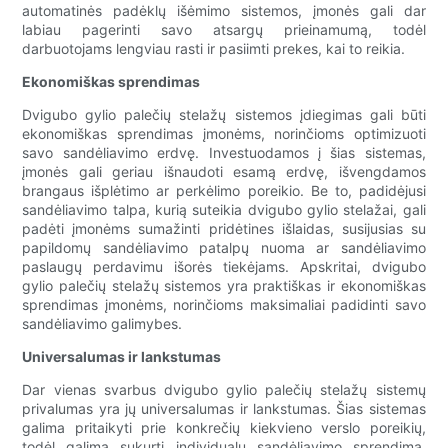
automatinės padėklų išėmimo sistemos, įmonės gali dar
labiau pagerinti savo atsargų prieinamumą, todėl
darbuotojams lengviau rasti ir pasiimti prekes, kai to reikia.
Ekonomiškas sprendimas
Dvigubo gylio palečių stelažų sistemos įdiegimas gali būti
ekonomiškas sprendimas įmonėms, norinčioms optimizuoti
savo sandėliavimo erdvę. Investuodamos į šias sistemas,
įmonės gali geriau išnaudoti esamą erdvę, išvengdamos
brangaus išplėtimo ar perkėlimo poreikio. Be to, padidėjusi
sandėliavimo talpa, kurią suteikia dvigubo gylio stelažai, gali
padėti įmonėms sumažinti pridėtines išlaidas, susijusias su
papildomų sandėliavimo patalpų nuoma ar sandėliavimo
paslaugų perdavimu išorės tiekėjams. Apskritai, dvigubo
gylio palečių stelažų sistemos yra praktiškas ir ekonomiškas
sprendimas įmonėms, norinčioms maksimaliai padidinti savo
sandėliavimo galimybes.
Universalumas ir lankstumas
Dar vienas svarbus dvigubo gylio palečių stelažų sistemų
privalumas yra jų universalumas ir lankstumas. Šias sistemas
galima pritaikyti prie konkrečių kiekvieno verslo poreikių,
todėl galima sukurti individualų sandėliavimo sprendimą,