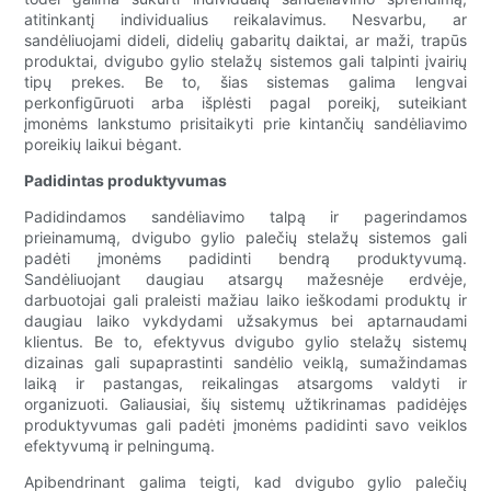
atitinkantį individualius reikalavimus. Nesvarbu, ar
sandėliuojami dideli, didelių gabaritų daiktai, ar maži, trapūs
produktai, dvigubo gylio stelažų sistemos gali talpinti įvairių
tipų prekes. Be to, šias sistemas galima lengvai
perkonfigūruoti arba išplėsti pagal poreikį, suteikiant
įmonėms lankstumo prisitaikyti prie kintančių sandėliavimo
poreikių laikui bėgant.
Padidintas produktyvumas
Padidindamos sandėliavimo talpą ir pagerindamos
prieinamumą, dvigubo gylio palečių stelažų sistemos gali
padėti įmonėms padidinti bendrą produktyvumą.
Sandėliuojant daugiau atsargų mažesnėje erdvėje,
darbuotojai gali praleisti mažiau laiko ieškodami produktų ir
daugiau laiko vykdydami užsakymus bei aptarnaudami
klientus. Be to, efektyvus dvigubo gylio stelažų sistemų
dizainas gali supaprastinti sandėlio veiklą, sumažindamas
laiką ir pastangas, reikalingas atsargoms valdyti ir
organizuoti. Galiausiai, šių sistemų užtikrinamas padidėjęs
produktyvumas gali padėti įmonėms padidinti savo veiklos
efektyvumą ir pelningumą.
Apibendrinant galima teigti, kad dvigubo gylio palečių