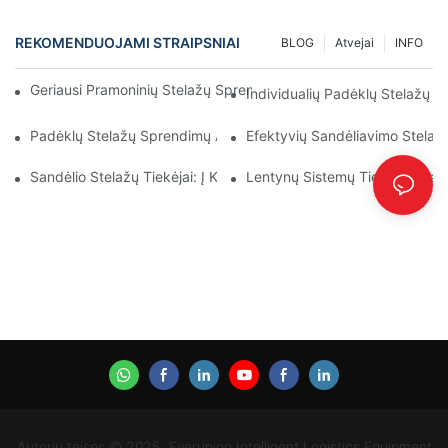
REKOMENDUOJAMI STRAIPSNIAI
BLOG
Atvejai
INFO
Geriausi Pramoninių Stelažų Sprendimai Efektyviam Sandėlio Va
Individualių Padėklų Stelažų P
Padėklų Stelažų Sprendimų Ateitis: Tendencijos Ir Inovacijos
Efektyvių Sandėliavimo Stelaž
Sandėlio Stelažų Tiekėjai: Į Ką Atkreipti Dėmesį
Lentynų Sistemų Tiekėjas: Pagr
Autorių teisės © 2025 „Everunion Intelligent Logistics Equipment