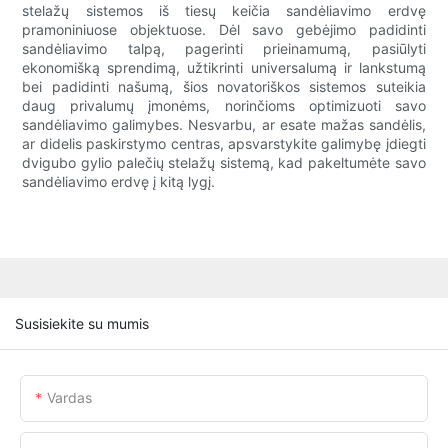
stelažų sistemos iš tiesų keičia sandėliavimo erdvę
pramoniniuose objektuose. Dėl savo gebėjimo padidinti
sandėliavimo talpą, pagerinti prieinamumą, pasiūlyti
ekonomišką sprendimą, užtikrinti universalumą ir lankstumą
bei padidinti našumą, šios novatoriškos sistemos suteikia
daug privalumų įmonėms, norinčioms optimizuoti savo
sandėliavimo galimybes. Nesvarbu, ar esate mažas sandėlis,
ar didelis paskirstymo centras, apsvarstykite galimybę įdiegti
dvigubo gylio palečių stelažų sistemą, kad pakeltumėte savo
sandėliavimo erdvę į kitą lygį.
Susisiekite su mumis
Vardas