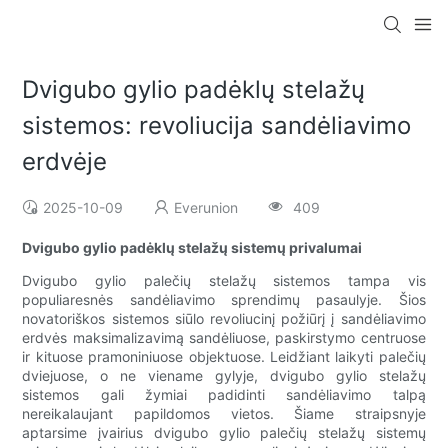
Dvigubo gylio padėklų stelažų
sistemos: revoliucija sandėliavimo
erdvėje
2025-10-09
Everunion
409
Dvigubo gylio padėklų stelažų sistemų privalumai
Dvigubo gylio palečių stelažų sistemos tampa vis
populiaresnės sandėliavimo sprendimų pasaulyje. Šios
novatoriškos sistemos siūlo revoliucinį požiūrį į sandėliavimo
erdvės maksimalizavimą sandėliuose, paskirstymo centruose
ir kituose pramoniniuose objektuose. Leidžiant laikyti palečių
dviejuose, o ne viename gylyje, dvigubo gylio stelažų
sistemos gali žymiai padidinti sandėliavimo talpą
nereikalaujant papildomos vietos. Šiame straipsnyje
aptarsime įvairius dvigubo gylio palečių stelažų sistemų