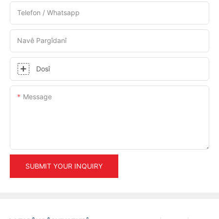
Telefon / Whatsapp
Navê Pargîdanî
Dosî
Message
SUBMIT YOUR INQUIRY