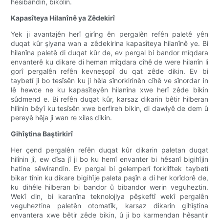
hesibandin, bikolin.
Kapasîteya Hilanînê ya Zêdekirî
Yek ji avantajên herî girîng ên pergalên refên paletê yên
duqat kûr şiyana wan a zêdekirina kapasîteya hilanînê ye. Bi
hilanîna paletê di duqat kûr de, ev pergal bi bandor mîqdara
envanterê ku dikare di heman mîqdara cîhê de were hilanîn li
gorî pergalên refên kevneşopî du qat zêde dikin. Ev bi
taybetî ji bo tesîsên ku ji hêla sînorkirinên cîhê ve sînordar in
lê hewce ne ku kapasîteyên hilanîna xwe herî zêde bikin
sûdmend e. Bi refên duqat kûr, karsaz dikarin bêtir hilberan
hilînin bêyî ku tesîsên xwe berfireh bikin, di dawiyê de dem û
pereyê hêja ji wan re xilas dikin.
Gihîştina Baştirkirî
Her çend pergalên refên duqat kûr dikarin paletan duqat
hilînin jî, ew dîsa jî ji bo ku hemî envanter bi hêsanî bigihîjin
hatine sêwirandin. Ev pergal bi gelemperî forkliftek taybetî
bikar tînin ku dikare bigihîje paleta paşîn a di her korîdorê de,
ku dihêle hilberan bi bandor û bibandor werin veguheztin.
Wekî din, bi karanîna teknolojiya pêşkeftî wekî pergalên
veguheztina paletên otomatîk, karsaz dikarin gihîştina
envantera xwe bêtir zêde bikin, û ji bo karmendan hêsantir