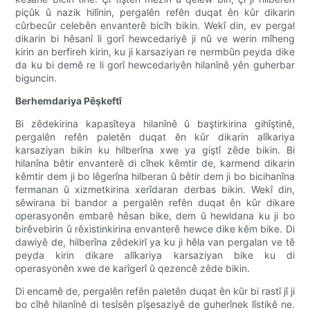
piçûk û nazik hilînin, pergalên refên duqat ên kûr dikarin
cûrbecûr celebên envanterê bicîh bikin. Wekî din, ev pergal
dikarin bi hêsanî li gorî hewcedariyê ji nû ve werin mîheng
kirin an berfireh kirin, ku ji karsaziyan re nermbûn peyda dike
da ku bi demê re li gorî hewcedariyên hilanînê yên guherbar
biguncin.
Berhemdariya Pêşkeftî
Bi zêdekirina kapasîteya hilanînê û baştirkirina gihîştinê,
pergalên refên paletên duqat ên kûr dikarin alîkariya
karsaziyan bikin ku hilberîna xwe ya giştî zêde bikin. Bi
hilanîna bêtir envanterê di cîhek kêmtir de, karmend dikarin
kêmtir dem ji bo lêgerîna hilberan û bêtir dem ji bo bicihanîna
fermanan û xizmetkirina xerîdaran derbas bikin. Wekî din,
sêwirana bi bandor a pergalên refên duqat ên kûr dikare
operasyonên embarê hêsan bike, dem û hewldana ku ji bo
birêvebirin û rêxistinkirina envanterê hewce dike kêm bike. Di
dawiyê de, hilberîna zêdekirî ya ku ji hêla van pergalan ve tê
peyda kirin dikare alîkariya karsaziyan bike ku di
operasyonên xwe de karîgerî û qezencê zêde bikin.
Di encamê de, pergalên refên paletên duqat ên kûr bi rastî jî ji
bo cîhê hilanînê di tesîsên pîşesaziyê de guherînek lîstikê ne.