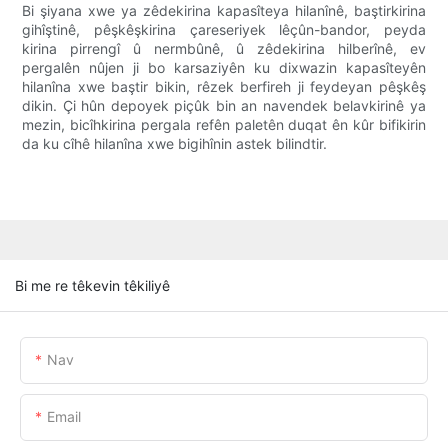
Bi şiyana xwe ya zêdekirina kapasîteya hilanînê, baştirkirina
gihîştinê, pêşkêşkirina çareseriyek lêçûn-bandor, peyda
kirina pirrengî û nermbûnê, û zêdekirina hilberînê, ev
pergalên nûjen ji bo karsaziyên ku dixwazin kapasîteyên
hilanîna xwe baştir bikin, rêzek berfireh ji feydeyan pêşkêş
dikin. Çi hûn depoyek piçûk bin an navendek belavkirinê ya
mezin, bicîhkirina pergala refên paletên duqat ên kûr bifikirin
da ku cîhê hilanîna xwe bigihînin astek bilindtir.
Bi me re têkevin têkiliyê
Nav
Email