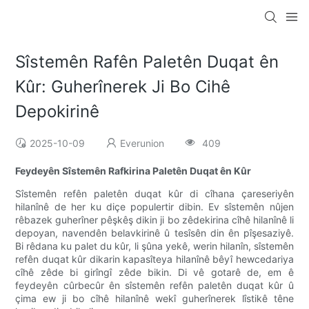
Sîstemên Rafên Paletên Duqat ên
Kûr: Guherînerek Ji Bo Cihê
Depokirinê
2025-10-09
Everunion
409
Feydeyên Sîstemên Rafkirina Paletên Duqat ên Kûr
Sîstemên refên paletên duqat kûr di cîhana çareseriyên
hilanînê de her ku diçe populertir dibin. Ev sîstemên nûjen
rêbazek guherîner pêşkêş dikin ji bo zêdekirina cîhê hilanînê li
depoyan, navendên belavkirinê û tesîsên din ên pîşesaziyê.
Bi rêdana ku palet du kûr, li şûna yekê, werin hilanîn, sîstemên
refên duqat kûr dikarin kapasîteya hilanînê bêyî hewcedariya
cîhê zêde bi girîngî zêde bikin. Di vê gotarê de, em ê
feydeyên cûrbecûr ên sîstemên refên paletên duqat kûr û
çima ew ji bo cîhê hilanînê wekî guherînerek lîstikê têne