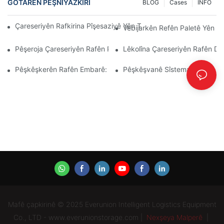
GOTARÊN PÊŞNIYAZKIRÎ
BLOG
Cases
INFO
Çareseriyên Rafkirina Pîşesaziyê Yên Top Ji Bo Rêvebiriya Emba
Vebijarkên Refên Paletê Yên Xw
Pêşeroja Çareseriyên Rafên Paletê: Trend Û Nûjenî
Lêkolîna Çareseriyên Rafên Dep
Pêşkêşkerên Rafên Embarê: Li Çi Bigerin
Pêşkêşvanê Sîstema Rackê: Fak
Mafê çapkirinê © 2025 Everunion Intelligent Logistics Equipment
Co., LTD - www.everunionstorage.com |
Nexşeya Malperê
|