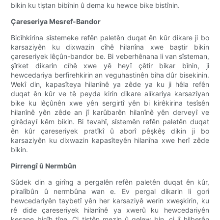
bikin ku tiştan bibînin û dema ku hewce bike bistînin.
Çareseriya Mesref-Bandor
Bicîhkirina sîstemeke refên paletên duqat ên kûr dikare ji bo
karsaziyên ku dixwazin cîhê hilanîna xwe baştir bikin
çareseriyek lêçûn-bandor be. Bi veberhênana li van sîsteman,
şîrket dikarin cîhê xwe yê heyî çêtir bikar bînin, ji
hewcedariya berfirehkirin an veguhastinên biha dûr bisekinin.
Wekî din, kapasîteya hilanînê ya zêde ya ku ji hêla refên
duqat ên kûr ve tê peyda kirin dikare alîkariya karsaziyan
bike ku lêçûnên xwe yên sergirtî yên bi kirêkirina tesîsên
hilanînê yên zêde an jî karûbarên hilanînê yên derveyî ve
girêdayî kêm bikin. Bi tevahî, sîstemên refên paletên duqat
ên kûr çareseriyek pratîkî û aborî pêşkêş dikin ji bo
karsaziyên ku dixwazin kapasîteyên hilanîna xwe herî zêde
bikin.
Pirrengî û Nermbûn
Sûdek din a girîng a pergalên refên paletên duqat ên kûr,
piralîbûn û nermbûna wan e. Ev pergal dikarin li gorî
hewcedariyên taybetî yên her karsaziyê werin xweşkirin, ku
rê dide çareseriyek hilanînê ya xwerû ku hewcedariyên
kesane bicîh tîne. Çi tiştên mezin û qelew bin, çi jî hilberên