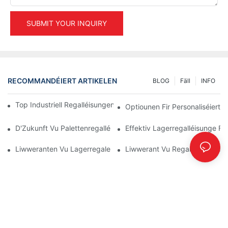
SUBMIT YOUR INQUIRY
RECOMMANDÉIERT ARTIKELEN
BLOG
Fäll
INFO
Top Industriell Regalléisungen Fir Effizient Lagermanagement
Optiounen Fir Personaliséiert 
D'Zukunft Vu Palettenregalléisungen: Trends An Innovatiounen
Effektiv Lagerregalléisunge Fi
Liwweranten Vu Lagerregaler: Op Wat Dir Oppasse Sollt
Liwwerant Vu Regalsystemer: S