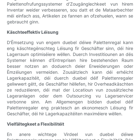
Palettenofrufungssystemer d'Zougänglechkeet vun hirem
Inventar weider verbesseren, sou datt et de Mataarbechter
méi einfach ass, Artikelen ze fannen an ofzehuelen, wann se
gebraucht ginn.
Käschteeffektiv Léisung
D'Ëmsetzung vun engem duebel déiwe Palettenregal kann
eng käschtegënschteg Léisung fir Geschäfter sinn, déi hire
Lagerraum optimiséiere wëllen. Duerch Investitiounen an dës
Systemer kënnen d'Entreprisen hire bestehenden Raum
besser notzen an doduerch deier Erweiderungen oder
Ëmzéiungen vermeiden. Zousätzlech kann déi erhéicht
Lagerkapazitéit, déi duerch duebel déif Palettenregaler
geliwwert gëtt, de Geschäfter hëllefen, hir Overheadkäschten
ze reduzéieren, déi mat der Locatioun vun zousätzleche
Lageranlagen oder dem Outsourcing vu Lagerservicer
verbonne sinn. Am Allgemengen bidden duebel déif
Palettenregaler eng praktesch an ekonomesch Léisung fir
Geschäfter, déi hir Lagerkapazitéiten maximéiere wëllen.
Vielfältegkeet a Flexibilitéit
En anere wichtege Virdeel vun duebel déiwe