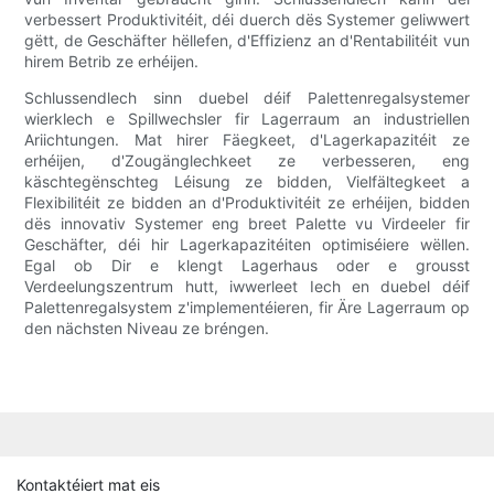
verbessert Produktivitéit, déi duerch dës Systemer geliwwert
gëtt, de Geschäfter hëllefen, d'Effizienz an d'Rentabilitéit vun
hirem Betrib ze erhéijen.
Schlussendlech sinn duebel déif Palettenregalsystemer
wierklech e Spillwechsler fir Lagerraum an industriellen
Ariichtungen. Mat hirer Fäegkeet, d'Lagerkapazitéit ze
erhéijen, d'Zougänglechkeet ze verbesseren, eng
käschtegënschteg Léisung ze bidden, Vielfältegkeet a
Flexibilitéit ze bidden an d'Produktivitéit ze erhéijen, bidden
dës innovativ Systemer eng breet Palette vu Virdeeler fir
Geschäfter, déi hir Lagerkapazitéiten optimiséiere wëllen.
Egal ob Dir e klengt Lagerhaus oder e grousst
Verdeelungszentrum hutt, iwwerleet Iech en duebel déif
Palettenregalsystem z'implementéieren, fir Äre Lagerraum op
den nächsten Niveau ze bréngen.
Kontaktéiert mat eis