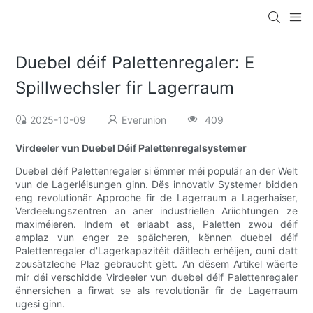
Duebel déif Palettenregaler: E
Spillwechsler fir Lagerraum
2025-10-09
Everunion
409
Virdeeler vun Duebel Déif Palettenregalsystemer
Duebel déif Palettenregaler si ëmmer méi populär an der Welt
vun de Lagerléisungen ginn. Dës innovativ Systemer bidden
eng revolutionär Approche fir de Lagerraum a Lagerhaiser,
Verdeelungszentren an aner industriellen Ariichtungen ze
maximéieren. Indem et erlaabt ass, Paletten zwou déif
amplaz vun enger ze späicheren, kënnen duebel déif
Palettenregaler d'Lagerkapazitéit däitlech erhéijen, ouni datt
zousätzleche Plaz gebraucht gëtt. An dësem Artikel wäerte
mir déi verschidde Virdeeler vun duebel déif Palettenregaler
ënnersichen a firwat se als revolutionär fir de Lagerraum
ugesi ginn.