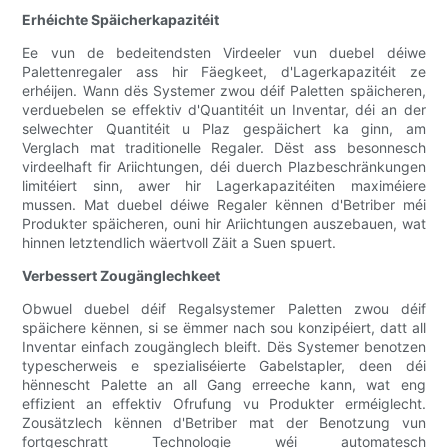
Erhéichte Späicherkapazitéit
Ee vun de bedeitendsten Virdeeler vun duebel déiwe
Palettenregaler ass hir Fäegkeet, d'Lagerkapazitéit ze
erhéijen. Wann dës Systemer zwou déif Paletten späicheren,
verduebelen se effektiv d'Quantitéit un Inventar, déi an der
selwechter Quantitéit u Plaz gespäichert ka ginn, am
Verglach mat traditionelle Regaler. Dëst ass besonnesch
virdeelhaft fir Ariichtungen, déi duerch Plazbeschränkungen
limitéiert sinn, awer hir Lagerkapazitéiten maximéiere
mussen. Mat duebel déiwe Regaler kënnen d'Betriber méi
Produkter späicheren, ouni hir Ariichtungen auszebauen, wat
hinnen letztendlich wäertvoll Zäit a Suen spuert.
Verbessert Zougänglechkeet
Obwuel duebel déif Regalsystemer Paletten zwou déif
späichere kënnen, si se ëmmer nach sou konzipéiert, datt all
Inventar einfach zougänglech bleift. Dës Systemer benotzen
typescherweis e spezialiséierte Gabelstapler, deen déi
hënnescht Palette an all Gang erreeche kann, wat eng
effizient an effektiv Ofrufung vu Produkter erméiglecht.
Zousätzlech kënnen d'Betriber mat der Benotzung vun
fortgeschratt Technologie wéi automatesch