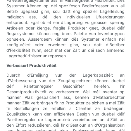
Palettenregalsystemer ass hir Villfältegkeet a Flexibilitéit. Dës
Systemer kënnen op déi spezifesch Bedierfnesser vun all
Betrib ugepasst ginn, sou datt eng speziell Lagerléisung
méiglech ass, déi den individuellen Ufuerderungen
entsprécht. Egal ob et ëm d'Lagerung vu grousse, sperreg
Artikelen oder klenge, fragile Produkter geet, duebel déif
Regalsystemer kënnen eng breet Palette vun Inventartypen
ophuelen. Ausserdeem kënnen dës Systemer einfach nei
konfiguréiert oder erweidert ginn, sou datt d'Betriber
d'Flexibilitéit hunn, sech mat der Zäit un déi sech ännerend
Lagerbedürfnisser unzepassen.
Verbessert Produktivitéit
Duerch d'Erhéijung vun der Lagerkapazitéit an
d'Verbesserung vun der Zougänglechkeet kënnen duebel
déif Palettenregaler Geschäfter hëllefen, hir
Gesamtproduktivitéit ze verbesseren. Well méi Inventar op
manner Plaz gespäichert ass, kënnen d'Mataarbechter
manner Zäit verbréngen fir no Produkter ze sichen a méi Zäit
fir Bestellungen ze erfëllen a Clienten ze bedéngen.
Zousätzlech kann den effizienten Design vun duebel déif
Palettenregaler de Lagerbetrieb vereinfachen an d'Zäit an
den Effort reduzéieren, déi fir d'Gestioun an d'Organisatioun
vun Inventar gebraucht ginn. Schlussendlech kann déi