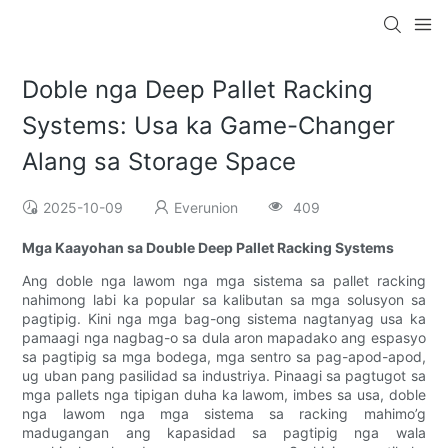
Doble nga Deep Pallet Racking
Systems: Usa ka Game-Changer
Alang sa Storage Space
2025-10-09
Everunion
409
Mga Kaayohan sa Double Deep Pallet Racking Systems
Ang doble nga lawom nga mga sistema sa pallet racking
nahimong labi ka popular sa kalibutan sa mga solusyon sa
pagtipig. Kini nga mga bag-ong sistema nagtanyag usa ka
pamaagi nga nagbag-o sa dula aron mapadako ang espasyo
sa pagtipig sa mga bodega, mga sentro sa pag-apod-apod,
ug uban pang pasilidad sa industriya. Pinaagi sa pagtugot sa
mga pallets nga tipigan duha ka lawom, imbes sa usa, doble
nga lawom nga mga sistema sa racking mahimo’g
madugangan ang kapasidad sa pagtipig nga wala