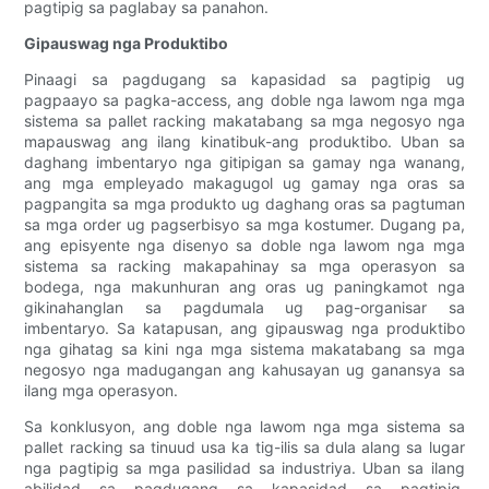
pagtipig sa paglabay sa panahon.
Gipauswag nga Produktibo
Pinaagi sa pagdugang sa kapasidad sa pagtipig ug
pagpaayo sa pagka-access, ang doble nga lawom nga mga
sistema sa pallet racking makatabang sa mga negosyo nga
mapauswag ang ilang kinatibuk-ang produktibo. Uban sa
daghang imbentaryo nga gitipigan sa gamay nga wanang,
ang mga empleyado makagugol ug gamay nga oras sa
pagpangita sa mga produkto ug daghang oras sa pagtuman
sa mga order ug pagserbisyo sa mga kostumer. Dugang pa,
ang episyente nga disenyo sa doble nga lawom nga mga
sistema sa racking makapahinay sa mga operasyon sa
bodega, nga makunhuran ang oras ug paningkamot nga
gikinahanglan sa pagdumala ug pag-organisar sa
imbentaryo. Sa katapusan, ang gipauswag nga produktibo
nga gihatag sa kini nga mga sistema makatabang sa mga
negosyo nga madugangan ang kahusayan ug ganansya sa
ilang mga operasyon.
Sa konklusyon, ang doble nga lawom nga mga sistema sa
pallet racking sa tinuud usa ka tig-ilis sa dula alang sa lugar
nga pagtipig sa mga pasilidad sa industriya. Uban sa ilang
abilidad sa pagdugang sa kapasidad sa pagtipig,