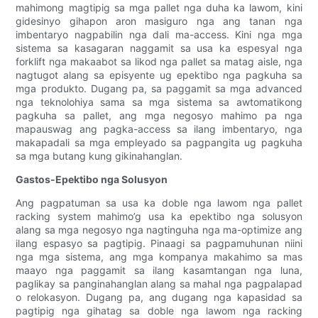
mahimong magtipig sa mga pallet nga duha ka lawom, kini
gidesinyo gihapon aron masiguro nga ang tanan nga
imbentaryo nagpabilin nga dali ma-access. Kini nga mga
sistema sa kasagaran naggamit sa usa ka espesyal nga
forklift nga makaabot sa likod nga pallet sa matag aisle, nga
nagtugot alang sa episyente ug epektibo nga pagkuha sa
mga produkto. Dugang pa, sa paggamit sa mga advanced
nga teknolohiya sama sa mga sistema sa awtomatikong
pagkuha sa pallet, ang mga negosyo mahimo pa nga
mapauswag ang pagka-access sa ilang imbentaryo, nga
makapadali sa mga empleyado sa pagpangita ug pagkuha
sa mga butang kung gikinahanglan.
Gastos-Epektibo nga Solusyon
Ang pagpatuman sa usa ka doble nga lawom nga pallet
racking system mahimo’g usa ka epektibo nga solusyon
alang sa mga negosyo nga nagtinguha nga ma-optimize ang
ilang espasyo sa pagtipig. Pinaagi sa pagpamuhunan niini
nga mga sistema, ang mga kompanya makahimo sa mas
maayo nga paggamit sa ilang kasamtangan nga luna,
paglikay sa panginahanglan alang sa mahal nga pagpalapad
o relokasyon. Dugang pa, ang dugang nga kapasidad sa
pagtipig nga gihatag sa doble nga lawom nga racking