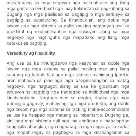
makatabang sa mga negosyo nga makunhuran ang ilang
mga gasto sa overhead nga may kalabotan sa pag-abang sa
dugang nga mga pasilidad sa pagtipig o mga serbisyo sa
pagtipig sa outsourcing. Sa kinatibuk-an, ang doble nga
lawom nga mga sistema sa pallet racking nagtanyag usa ka
praktikal ug ekonomikanhon nga solusyon alang sa mga
negosyo nga nagtinguha nga mapadako ang ilang mga
katakus sa pagtipig.
Versatility ug Flexibility
Ang usa pa ka hinungdanon nga kaayohan sa doble nga
lawom nga mga sistema sa pallet racking mao ang ilang
kaarang ug kadali. Kini nga mga sistema mahimong ipasibo
aron mohaum sa piho nga mga panginahanglan sa matag
negosyo, nga nagtugot alang sa usa ka gipahaum nga
solusyon sa pagtipig nga nagtagbo sa indibidwal nga mga
kinahanglanon. Nagtago man sa dagko, dagko nga mga
butang o gagmay, mahuyang nga mga produkto, ang doble
nga lawom nga mga sistema sa racking maka-accommodate
sa usa ka halapad nga matang sa imbentaryo. Dugang pa,
kini nga mga sistema dali nga ma-configure o mapalapdan
kung gikinahanglan, nga naghatag sa mga negosyo sa kadali
nga mopahiangay sa pagbag-o sa mga kinahanglanon sa