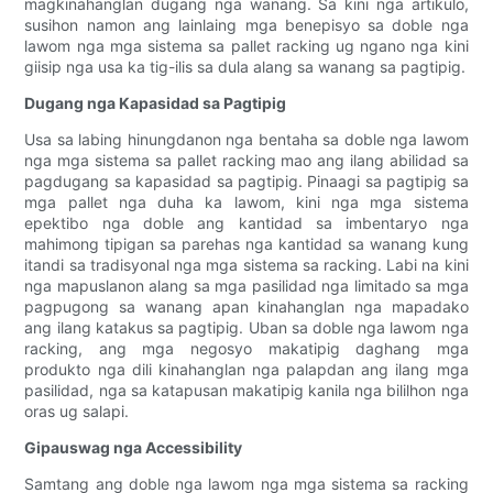
magkinahanglan dugang nga wanang. Sa kini nga artikulo,
susihon namon ang lainlaing mga benepisyo sa doble nga
lawom nga mga sistema sa pallet racking ug ngano nga kini
giisip nga usa ka tig-ilis sa dula alang sa wanang sa pagtipig.
Dugang nga Kapasidad sa Pagtipig
Usa sa labing hinungdanon nga bentaha sa doble nga lawom
nga mga sistema sa pallet racking mao ang ilang abilidad sa
pagdugang sa kapasidad sa pagtipig. Pinaagi sa pagtipig sa
mga pallet nga duha ka lawom, kini nga mga sistema
epektibo nga doble ang kantidad sa imbentaryo nga
mahimong tipigan sa parehas nga kantidad sa wanang kung
itandi sa tradisyonal nga mga sistema sa racking. Labi na kini
nga mapuslanon alang sa mga pasilidad nga limitado sa mga
pagpugong sa wanang apan kinahanglan nga mapadako
ang ilang katakus sa pagtipig. Uban sa doble nga lawom nga
racking, ang mga negosyo makatipig daghang mga
produkto nga dili kinahanglan nga palapdan ang ilang mga
pasilidad, nga sa katapusan makatipig kanila nga bililhon nga
oras ug salapi.
Gipauswag nga Accessibility
Samtang ang doble nga lawom nga mga sistema sa racking