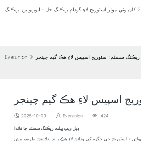
ريڪنگ
 ريڪنگ سسٽم: اسٽوريج اسپيس لاءِ هڪ گيم چينجر
Everunion
يج اسپيس لاءِ هڪ گيم چينجر
2025-10-09
Everunion
424
ڊبل ڊيپ پيلٽ ريڪنگ سسٽم جا فائدا
ن ۾ اسٽوريج جي جڳهه کي وڌائڻ لاءِ هڪ راند بدلائيندڙ طريقو پيش