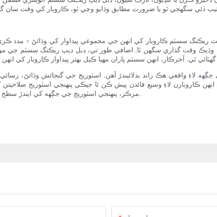
لٽ ريڪنگ سسٽم ڪاروبار کي انهن جي مجموعي پيداوار کي وڌائڻ ۾ مدد ڪري
وڌيڪ وقت گذاري سگهن ٿا. اضافي طور تي، ڊبل ڊيپ ريڪنگ سسٽم جي موثر
هه لاءِ واقعي هڪ راند بدلائيندڙ آهن. اسٽوريج جي گنجائش وڌائڻ، رسائي
 ڪاروبارن لاءِ وسيع فائدن پيش ڪن ٿا جيڪي پنهنجي اسٽوريج صلاحيتن کي ب
مرڪز، پنهنجي اسٽوريج جي جڳهه کي ايندڙ سطح تي وٺي وڃڻ لاءِ ڊبل ڊيپ پيلٽ ريڪنگ سسٽم لاڳو ڪرڻ تي غور ڪريو.