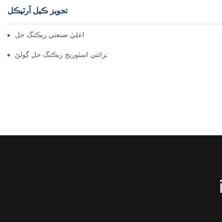
تجويز ڪيل آرٽيڪل
موثر گودام جي انتظام لاءِ اعليٰ صنعتي ريڪنگ حل
هر صنعت لاءِ اثرائتي اسٽوريج ريڪنگ حل ڳولڻ