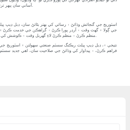
آساني سان ٻيهر ترتيب ڏئي سگهجي ٿو يا ضرورت مطابق وڌايو وڃي ٿو، ڪاروبار کي وقت سان گڏ تبديل ٿيندڙ اسٽوريج جي ضرورتن کي اپنائڻ جي لچڪ فراهم ڪري ٿو.
اسٽوريج جي گنجائش وڌائڻ ۽ رسائي کي بهتر بڻائڻ سان، ڊبل ڊيپ پي
جي ڳولا ۾ گهٽ وقت ۽ آرڊر پورا ڪرڻ ۽ گراهڪن جي خدمت ڪرڻ ۾ 
منظم ڪرڻ ۽ منظم ڪرڻ لاءِ گهربل وقت ۽ ڪوشش کي گهٽائي ٿي. آخرڪار، انهن سسٽم پاران مهيا ڪيل بهتر پيداوار ڪاروبار کي انهن جي آپريشن ۾ ڪارڪردگي ۽ منافعي کي وڌائڻ ۾ مدد ڪري سگهي ٿي.
نتيجي ۾، ڊبل ڊيپ پيلٽ ريڪنگ سسٽم صنعتي سهولتن ۾ اسٽوريج جي جڳ
فراهم ڪرڻ، ۽ پيداوار کي وڌائڻ جي صلاحيت سان، اهي جديد سسٽم انهن