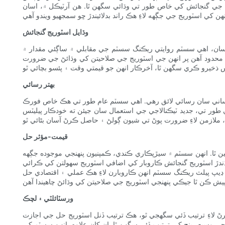
جي گنجائش کي خاص طور تي وڌائي سگهن ٿا. هن آرٽيڪل ۾، اسان
وڌايل اسٽوريج گنجائش
ان، اهي سسٽم روايتي ريڪنگ سسٽم جي مقابلي ۾ ساڳئي مقدار ۾
ري محدود آهن پر انهن جي اسٽوريج جي صلاحيتن کي وڌائڻ جي ضرورت
بهتر رسائي
ٽري آساني سان رسائي لائق رهي. اهي سسٽم عام طور تي هڪ خاص فورڪ
طور تي، جديد ٽيڪنالاجي جي استعمال سان جيئن ته خودڪار پيليٽس
قيمت-مؤثر حل
ين ٿا. انهن سسٽم ۾ سيڙپڪاري ڪندي، ڪمپنيون پنهنجي موجوده جڳهه
ندڙ اسٽوريج گنجائش ڪاروبار کي اضافي اسٽوريج سهولتن کي ڪرائي
يپ پيلٽ ريڪنگ سسٽم انهن ڪاروبارن لاءِ هڪ عملي ۽ اقتصادي حل
ورسٽائلٽي ۽ لچڪ
 لاءِ ترتيب ڏئي سگهجي ٿو، هڪ ترتيب ڏنل اسٽوريج حل جي اجازت
ي وسيع رينج کي ترتيب ڏئي سگهن ٿا. ان کان علاوه، انهن سسٽم کي