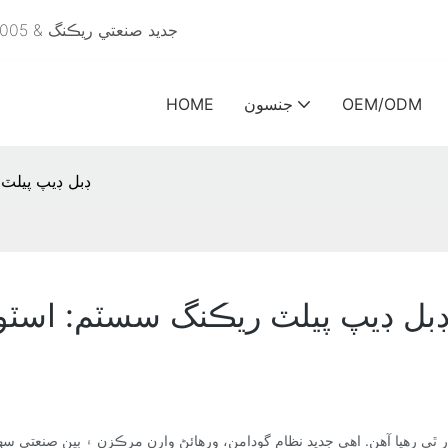
جديد صنعتي ريڪنگ & 2005 کان وٺي موثر اسٽوريج لاءِ گودام ريڪنگ حل - ايوريونين
OEM/ODM
جنسون
HOME
ڊبل ڊيپ پيلٽ
بل ڊيپ پيلٽ ريڪنگ سسٽم: اسٽور
ي رهيا آهن. اهي جديد نظام گودامن، ورهائڻ وارن مرڪزن ۽ ٻين صنعتي سهولت