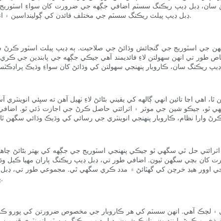
ڻ سان، ڊبل ڊيپ ريڪنگ سسٽم اضافي جڳهه جي ضرورت کان سواءِ اسٽوريج 
ڊبل ڊيپ پيلٽ ريڪنگ سسٽم جي مختلف فائدن کي ڳولينداسين ۽ انهن کي اسٽوريج جي جڳهه لاءِ هڪ راند بدلائيندڙ ڇو سمجهيو ويندو آهي.
هن جي اسٽوريج جي گنجائش وڌائڻ جي صلاحيت. ٻه ڊيپ پيلٽ اسٽور ڪرڻ س
 خاص طور تي انهن سهولتن لاءِ فائديمند آهي جيڪي جڳهه جي پابندين جي ڪ
 اهي اڃا تائين انهي ڳالهه کي يقيني بڻائڻ لاءِ ٺهيل آهن ته سڀئي انوین
گهي ٿو، جيڪو شين جي موثر ۽ اثرائتي حاصل ڪرڻ جي اجازت ڏئي ٿو. اضافي 
اثرائتي حل ٿي سگهي ٿو جيڪي پنهنجي اسٽوريج جي جڳهه کي بهتر بڻائڻ چاه
رت کان بچي سگهن ٿيون. اضافي طور تي، ڊبل ڊيپ ريڪنگ پاران مهيا ڪيل وڌ
ي اوور هيڊ خرچن کي گهٽائڻ ۾ مدد ڪري سگهي ٿي. مجموعي طور تي، ڊبل ڊ
پيش ڪن ٿا جيڪي پنهنجي اسٽوريج جي صلاحيتن کي وڌائڻ چاهيندا آهن.
ٽي ۽ لچڪ آهي. انهن سسٽم کي هر ڪاروبار جي مخصوص ضرورتن کي پورو ڪرڻ
ن ذخيرو ڪرڻ يا ننڍيون، نازڪ شيون، ڊبل ڊيپ ريڪنگ سسٽم انوینٽري قسمن ج