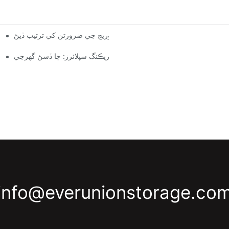
ٽم پيلٽ ريڪ جا آپشن: توهان جي اسٽوريج جي ضرورتن کي ترتيب ڏيڻ
گودام ريڪنگ سپلائرز: ڇا ڏسڻ گهرجي
info@everunionstorage.co