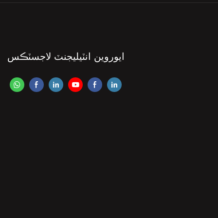
ايوروين انٽيليجنٽ لاجسٽڪس