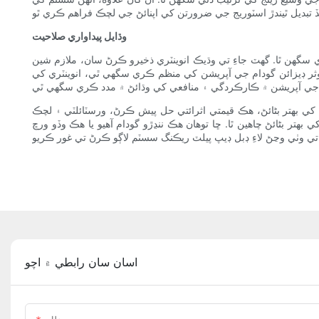
وڌايل پيداواري صلاحيت
 سگھن ٿا. گهٽ جاءِ تي وڌيڪ انوینٽري ذخيرو ڪرڻ سان، ملازم شين
 ڊيزائن گودام جي آپريشن کي منظم ڪري سگهي ٿي، انوینٽري کي
 کي بهتر بڻائڻ، هڪ قيمتي اثرائتي حل پيش ڪرڻ، ورسٽائلٽي ۽ لچڪ
هتر بڻائڻ چاهين ٿا. ڇا توهان هڪ ننڍڙو گودام آهيو يا هڪ وڏو ورڇ
اسان سان رابطي ۾ اچو