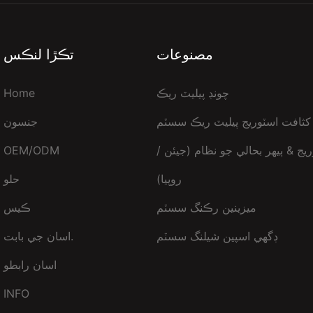
مصنوعات
تڪڙا لنڪس
چونڊ پيليٽ ريڪ
Home
کثافت اسٽوريج پيليٽ ريڪ سسٽم
جنسون
يج & ٻيهر بحالي جو نظام (جيئن /
OEM/ODM
روپيا)
حلو
ميزينين رڪنگ سسٽم
ڪيس
ڊگهي اسپين شيلنگ سسٽم
اسان جي بابت.
اسان رابطو
INFO