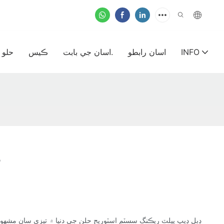
INFO
اسان رابطو
اسان جي بابت.
ڪيس
حلو
ڊ
ڊبل ڊيپ پيلٽ ريڪنگ سسٽم اسٽوريج حلن جي دنيا ۾ تيزي سان مشهور ٿ