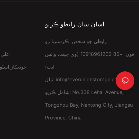
اسان سان رابطو ڪريو
رابطي جو شخص: ڪرسٽينا زو
فون: +86 13918961232 (وي چيٽ، واٽس
اعلي 
ايپ)
خودڪار اسٽور
info@everunionstorage.com
ٽپال:
شامل ڪريو: No.338 Lehai Avenue,
Tongzhou Bay, Nantong City, Jiangsu
Province, China