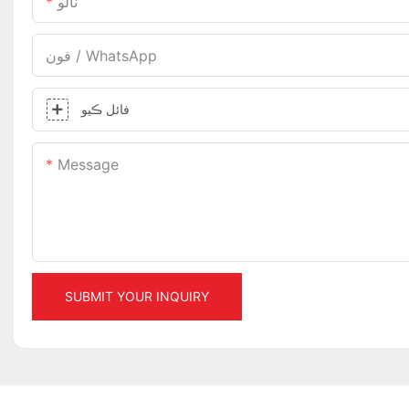
نالو
فون / WhatsApp
فائل ڪيو
Message
SUBMIT YOUR INQUIRY