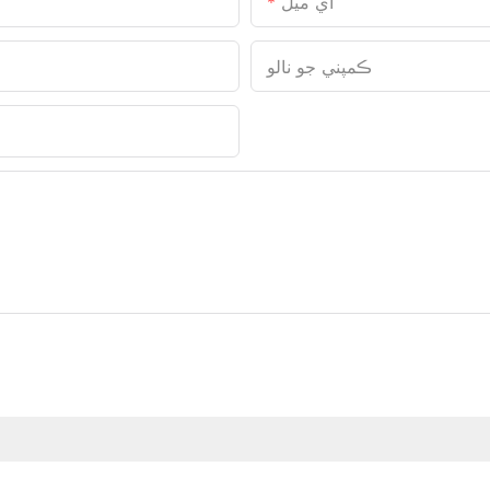
اي ميل
ڪمپني جو نالو