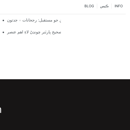
INFO
ڪيس
BLOG
پيلٽ ريڪ حلن جو مستقبل: رجحانات ۽ جدتون
ڪس
ريڪنگ سسٽم فراهم ڪندڙ: صحيح پارٽنر چونڊڻ لاءِ اهم عنصر
m