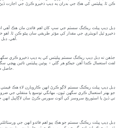
ڪن ٿا. پيليٽس کي هڪ جي بدران ٻه ڊيپ ذخيرو ڪرڻ جي اجازت ڏي
ڊبل ڊيپ پيلٽ ريڪنگ سسٽم جي سڀ کان اهم فائدن مان هڪ آهي ان
ذخيرو ٿيل انوینٽري جي مقدار کي مؤثر طريقي سان ٻيڻو ڪن ٿا. اهو
آهي. ڊبل ڊيپ ريڪنگ سان، ڪاروبار پنهنجي سهولتن کي وڌائڻ کان سواءِ وڌيڪ پراڊڪٽس ذخيرو ڪري سگهن ٿا، آخرڪار انهن جو قيمتي وقت ۽ پئسو بچائي ٿو.
جڏهن ته ڊبل ڊيپ ريڪنگ سسٽم پيليٽس کي ٻه ڊيپ ذخيرو ڪري سگھن ٿا،
لفٽ استعمال ڪندا آهن جيڪو هر گلي ۾ پوئين پيليٽس تائين پهچي س
حاصل ڪرڻ وارا نظام، ڪاروبار پنهنجي انوینٽري جي رسائي کي وڌيڪ وڌائي سگهن ٿا، ملازمن لاءِ ضرورت پوڻ تي شيون ڳولڻ ۽ حاصل ڪرڻ آسان بڻائي ٿو.
ڊبل ڊيپ پيلٽ ريڪنگ سسٽم لاڳو ڪرڻ انهن ڪاروبارن لاءِ هڪ قيمتي 
جو بهتر استعمال ڪري سگهن ٿيون، مهانگي توسيع يا منتقلي جي ضرو
تي ڏيڻ يا اسٽوريج سروسز کي آئوٽ سورس ڪرڻ سان لاڳاپيل انهن ج
ڊبل ڊيپ پيلٽ ريڪنگ سسٽم جو هڪ ٻيو اهم فائدو انهن جي ورسٽائل
ڏئي ٿو جيڪو انفرادي گهرجن کي پورو ڪري ٿو. ڇا وڏيون، وڏيون شيو