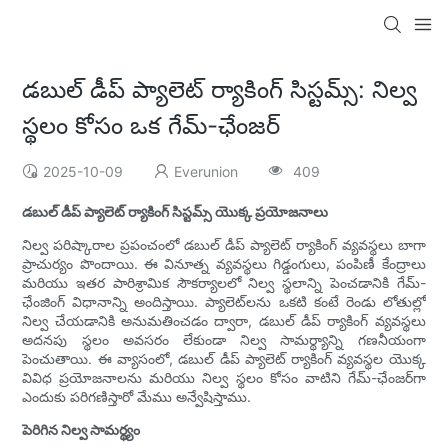
డబుల్ డీప్ ప్యాలెట్ ర్యాకింగ్ సిస్టమ్స్: నిల్వ
స్థలం కోసం ఒక గేమ్-ఛేంజర్
2025-10-09
Everunion
409
డబుల్ డీప్ ప్యాలెట్ ర్యాకింగ్ సిస్టమ్స్ యొక్క ప్రయోజనాలు
నిల్వ పరిష్కారాల ప్రపంచంలో డబుల్ డీప్ ప్యాలెట్ ర్యాకింగ్ వ్యవస్థలు బాగా
ప్రాచుర్యం పొందాయి. ఈ వినూత్న వ్యవస్థలు గిడ్డంగులు, పంపిణీ కేంద్రాలు
మరియు ఇతర పారిశ్రామిక సౌకర్యాలలో నిల్వ స్థలాన్ని పెంచడానికి గేమ్-
ఛేంజింగ్ విధానాన్ని అందిస్తాయి. ప్యాలెట్‌లను ఒకటి కంటే రెండు లోతుల్లో
నిల్వ చేయడానికి అనుమతించడం ద్వారా, డబుల్ డీప్ ర్యాకింగ్ వ్యవస్థలు
అదనపు స్థలం అవసరం లేకుండా నిల్వ సామర్థ్యాన్ని గణనీయంగా
పెంచుతాయి. ఈ వ్యాసంలో, డబుల్ డీప్ ప్యాలెట్ ర్యాకింగ్ వ్యవస్థల యొక్క
వివిధ ప్రయోజనాలను మరియు నిల్వ స్థలం కోసం వాటిని గేమ్-ఛేంజర్‌గా
ఎందుకు పరిగణిస్తారో మేము అన్వేషిస్తాము.
పెరిగిన నిల్వ సామర్థ్యం