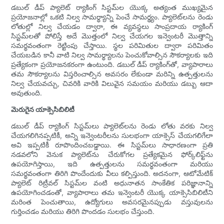
డబుల్ డీప్ ప్యాలెట్ ర్యాకింగ్ సిస్టమ్‌ల యొక్క అత్యంత ముఖ్యమైన
ప్రయోజనాల్లో ఒకటి నిల్వ సామర్థ్యాన్ని పెంచే సామర్థ్యం. ప్యాలెట్‌లను రెండు
లోతుల్లో నిల్వ చేయడం ద్వారా, ఈ వ్యవస్థలు సాంప్రదాయ ర్యాకింగ్
సిస్టమ్‌లతో పోలిస్తే అదే మొత్తంలో నిల్వ చేయగల ఇన్వెంటరీ మొత్తాన్ని
సమర్థవంతంగా రెట్టింపు చేస్తాయి. స్థల పరిమితుల ద్వారా పరిమితం
చేయబడిన కానీ వాటి నిల్వ సామర్థ్యాలను పెంచుకోవాల్సిన సౌకర్యాలకు ఇది
ప్రత్యేకంగా ప్రయోజనకరంగా ఉంటుంది. డబుల్ డీప్ ర్యాకింగ్‌తో, వ్యాపారాలు
తమ సౌకర్యాలను విస్తరించాల్సిన అవసరం లేకుండా మరిన్ని ఉత్పత్తులను
నిల్వ చేయవచ్చు, చివరికి వారికి విలువైన సమయం మరియు డబ్బు ఆదా
అవుతుంది.
మెరుగైన యాక్సెసిబిలిటీ
డబుల్ డీప్ ర్యాకింగ్ సిస్టమ్‌లు ప్యాలెట్‌లను రెండు లోతు వరకు నిల్వ
చేయగలిగినప్పటికీ, అన్ని ఇన్వెంటరీలను సులభంగా యాక్సెస్ చేయగలిగేలా
అవి ఇప్పటికీ రూపొందించబడ్డాయి. ఈ సిస్టమ్‌లు సాధారణంగా ప్రతి
నడవలోని వెనుక ప్యాలెట్‌ను చేరుకోగల ప్రత్యేకమైన ఫోర్క్‌లిఫ్ట్‌ను
ఉపయోగిస్తాయి, ఇది ఉత్పత్తులను సమర్థవంతంగా మరియు
సమర్థవంతంగా తిరిగి పొందేందుకు వీలు కల్పిస్తుంది. అదనంగా, ఆటోమేటిక్
ప్యాలెట్ రిట్రీవల్ సిస్టమ్‌ల వంటి అధునాతన సాంకేతిక పరిజ్ఞానాన్ని
ఉపయోగించడంతో, వ్యాపారాలు తమ ఇన్వెంటరీ యొక్క యాక్సెసిబిలిటీని
మరింత పెంచుతాయి, ఉద్యోగులు అవసరమైనప్పుడు వస్తువులను
గుర్తించడం మరియు తిరిగి పొందడం సులభం చేస్తుంది.