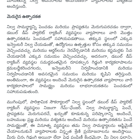
మారుతున్న నిల్వ అవసరాలకు అనుగుణంగా వ్యాపారాలకు వశ్యతను
అందిస్తుంది.
మెరుగైన ఉత్పాదకత
నిల్వ సామర్థ్యాన్ని పెంచడం మరియు ప్రాప్యతను మెరుగుపరచడం ద్వారా,
డబుల్ డీప్ ప్యాలెట్ ర్యాకింగ్ వ్యవస్థలు వ్యాపారాలు వారి మొత్తం
ఉత్పాదకతను పెంచడంలో సహాయపడతాయి. తక్కువ స్థలంలో ఎక్కువ
ఇన్వెంటరీ నిల్వ చేయడంతో, ఉద్యోగులు ఉత్పత్తుల కోసం తక్కువ సమయం
వెచ్చించవచ్చు మరియు ఆర్డర్‌లను నెరవేర్చడానికి మరియు కస్టమర్లకు సేవ
చేయడానికి ఎక్కువ సమయం వెచ్చించవచ్చు. అదనంగా, డబుల్ డీప్
ర్యాకింగ్ వ్యవస్థల సమర్థవంతమైన రూపకల్పన గిడ్డంగి కార్యకలాపాలను
క్రమబద్ధీకరించగలదు, ఇన్వెంటరీని నిర్వహించడానికి మరియు
నిర్వహించడానికి అవసరమైన సమయం మరియు కృషిని తగ్గిస్తుంది.
అంతిమంగా, ఈ వ్యవస్థలు అందించే మెరుగైన ఉత్పాదకత వ్యాపారాలు వారి
కార్యకలాపాలలో సామర్థ్యం మరియు లాభదాయకతను పెంచడంలో
సహాయపడుతుంది.
ముగింపులో, పారిశ్రామిక సౌకర్యాలలో నిల్వ స్థలంలో డబుల్ డీప్ ప్యాలెట్
ర్యాకింగ్ వ్యవస్థలు నిజంగా గేమ్-ఛేంజర్. నిల్వ సామర్థ్యాన్ని పెంచే,
ప్రాప్యతను మెరుగుపరచే, ఖర్చుతో కూడుకున్న పరిష్కారాన్ని అందించే,
బహుముఖ ప్రజ్ఞ మరియు వశ్యతను అందించే మరియు ఉత్పాదకతను పెంచే
సామర్థ్యంతో, ఈ వినూత్న వ్యవస్థలు తమ నిల్వ సామర్థ్యాలను ఆప్టిమైజ్
చేయాలనుకునే వ్యాపారాలకు విస్తృత శ్రేణి ప్రయోజనాలను అందిస్తాయి.
మీరు చిన్న గిడ్డంగి అయినా లేదా పెద్ద పంపిణీ కేంద్రమైనా, మీ నిల్వ స్థలాన్ని