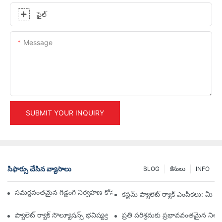
ఫైల్
Message
SUBMIT YOUR INQUIRY
సిఫార్సు చేసిన వ్యాసాలు
BLOG
కేసులు
INFO
సమర్థవంతమైన గిడ్డంగి నిర్వహణ కోసం అగ్ర పారిశ్రామిక ర్యాకింగ్ పరిష్కారాలు
కస్టమ్ ప్యాలెట్ ర్యాక్ ఎంపికలు: మ
ప్యాలెట్ ర్యాక్ సొల్యూషన్స్ భవిష్యత్తు: ట్రెండ్స్ మరియు ఇన్నోవేషన్లు
ప్రతి పరిశ్రమకు ప్రభావవంతమైన నిల్వ