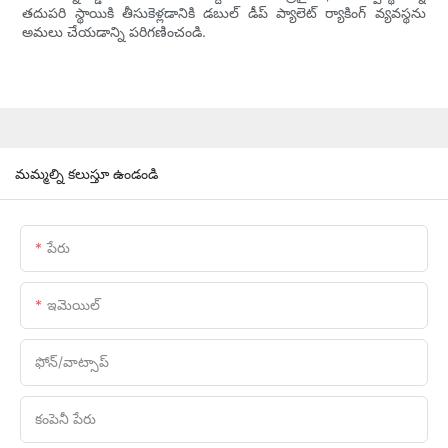
తదుపరి స్థాయికి తీసుకెళ్లడానికి డబుల్ డీప్ ప్యాలెట్ ర్యాకింగ్ వ్యవస్థను
అమలు చేయడాన్ని పరిగణించండి.
మమ్మల్ని కలుస్తూ ఉండండి
పేరు
ఇమెయిల్
ఫోన్/వాట్సాప్
కంపెనీ పేరు