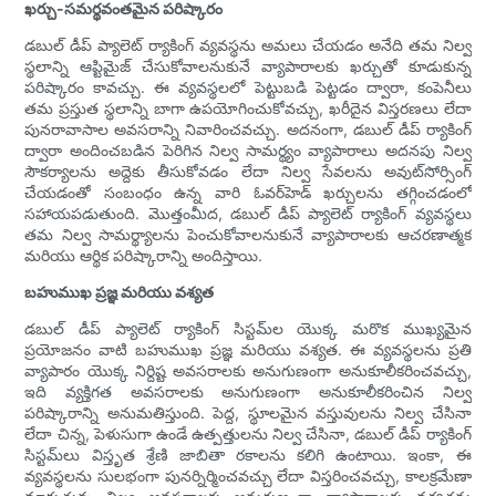
ఖర్చు-సమర్థవంతమైన పరిష్కారం
డబుల్ డీప్ ప్యాలెట్ ర్యాకింగ్ వ్యవస్థను అమలు చేయడం అనేది తమ నిల్వ
స్థలాన్ని ఆప్టిమైజ్ చేసుకోవాలనుకునే వ్యాపారాలకు ఖర్చుతో కూడుకున్న
పరిష్కారం కావచ్చు. ఈ వ్యవస్థలలో పెట్టుబడి పెట్టడం ద్వారా, కంపెనీలు
తమ ప్రస్తుత స్థలాన్ని బాగా ఉపయోగించుకోవచ్చు, ఖరీదైన విస్తరణలు లేదా
పునరావాసాల అవసరాన్ని నివారించవచ్చు. అదనంగా, డబుల్ డీప్ ర్యాకింగ్
ద్వారా అందించబడిన పెరిగిన నిల్వ సామర్థ్యం వ్యాపారాలు అదనపు నిల్వ
సౌకర్యాలను అద్దెకు తీసుకోవడం లేదా నిల్వ సేవలను అవుట్‌సోర్సింగ్
చేయడంతో సంబంధం ఉన్న వారి ఓవర్‌హెడ్ ఖర్చులను తగ్గించడంలో
సహాయపడుతుంది. మొత్తంమీద, డబుల్ డీప్ ప్యాలెట్ ర్యాకింగ్ వ్యవస్థలు
తమ నిల్వ సామర్థ్యాలను పెంచుకోవాలనుకునే వ్యాపారాలకు ఆచరణాత్మక
మరియు ఆర్థిక పరిష్కారాన్ని అందిస్తాయి.
బహుముఖ ప్రజ్ఞ మరియు వశ్యత
డబుల్ డీప్ ప్యాలెట్ ర్యాకింగ్ సిస్టమ్‌ల యొక్క మరొక ముఖ్యమైన
ప్రయోజనం వాటి బహుముఖ ప్రజ్ఞ మరియు వశ్యత. ఈ వ్యవస్థలను ప్రతి
వ్యాపారం యొక్క నిర్దిష్ట అవసరాలకు అనుగుణంగా అనుకూలీకరించవచ్చు,
ఇది వ్యక్తిగత అవసరాలకు అనుగుణంగా అనుకూలీకరించిన నిల్వ
పరిష్కారాన్ని అనుమతిస్తుంది. పెద్ద, స్థూలమైన వస్తువులను నిల్వ చేసినా
లేదా చిన్న, పెళుసుగా ఉండే ఉత్పత్తులను నిల్వ చేసినా, డబుల్ డీప్ ర్యాకింగ్
సిస్టమ్‌లు విస్తృత శ్రేణి జాబితా రకాలను కలిగి ఉంటాయి. ఇంకా, ఈ
వ్యవస్థలను సులభంగా పునర్నిర్మించవచ్చు లేదా విస్తరించవచ్చు, కాలక్రమేణా