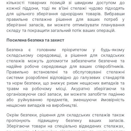
кількості товарних позицій зі швидким доступом до
кожної піддони, тоді як в'їзні стелажі чудово підходять
для щільного зберігання однорідних товарів. Вибравши
правильне стелажне рішення для ваших потреб у
зберіганні запасів, ви можете оптимізувати планування
складу та покращити загальний потік ваших операцій.
Посилена безпека та захист
Безпека є головним пріоритетом у будь-якому
складському середовищі, а рішення для складських
стелажів можуть допомогти забезпечити безпечне та
надійне робоче середовище для ваших співробітників.
Правильно встановлені та обслуговувані стелажні
системи розроблені відповідно до галузевих стандартів
та норм безпеки, що знижує ризик нещасних випадків та
травм на робочому місці. Акуратно зберігаючи та
організовуючи свої запаси, ви можете запобігти падінню
або руйнуванню предметів, зменшуючи ймовірність
нещасних випадків на виробництві.
Окрім безпеки, рішення для складських стелажів також
пропонують підвищену безпеку ваших запасів.
Зберігаючи товари на спеціально відведених стелажах,