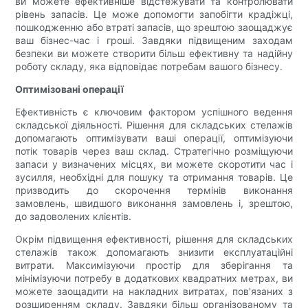
ви можете ефективніше відстежувати та контролювати
рівень запасів. Це може допомогти запобігти крадіжці,
пошкодженню або втраті запасів, що зрештою заощаджує
ваш бізнес-час і гроші. Завдяки підвищеним заходам
безпеки ви можете створити більш ефективну та надійну
роботу складу, яка відповідає потребам вашого бізнесу.
Оптимізовані операції
Ефективність є ключовим фактором успішного ведення
складської діяльності. Рішення для складських стелажів
допомагають оптимізувати ваші операції, оптимізуючи
потік товарів через ваш склад. Стратегічно розміщуючи
запаси у визначених місцях, ви можете скоротити час і
зусилля, необхідні для пошуку та отримання товарів. Це
призводить до скорочення термінів виконання
замовлень, швидшого виконання замовлень і, зрештою,
до задоволених клієнтів.
Окрім підвищення ефективності, рішення для складських
стелажів також допомагають знизити експлуатаційні
витрати. Максимізуючи простір для зберігання та
мінімізуючи потребу в додаткових квадратних метрах, ви
можете заощадити на накладних витратах, пов'язаних з
розширенням складу. Завдяки більш організованому та