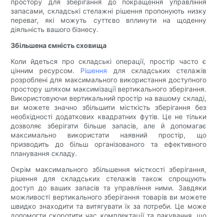
простору для зберігання до покращення управління
запасами, складські стелажні рішення пропонують низку
переваг, які можуть суттєво вплинути на щоденну
діяльність вашого бізнесу.
Збільшена ємність сховища
Коли йдеться про складські операції, простір часто є
цінним ресурсом.
Рішення
для складських стелажів
розроблені для максимального використання доступного
простору шляхом максимізації вертикального зберігання.
Використовуючи вертикальний простір на вашому складі,
ви можете значно збільшити місткість зберігання без
необхідності додаткових квадратних футів. Це не тільки
дозволяє зберігати більше запасів, але й допомагає
максимально використати наявний простір, що
призводить до більш організованого та ефективного
планування складу.
Окрім максимального збільшення місткості зберігання,
рішення для складських стелажів також спрощують
доступ до ваших запасів та управління ними. Завдяки
можливості вертикального зберігання товарів ви можете
швидко знаходити та витягувати їх за потреби. Це може
допомогти скоротити час комплектації та пакування, що