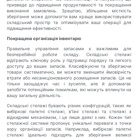
призведе до підвищення продуктивності та покращення
виконання замовлень. Зрештою, збільшена місткість
зберігання може допомогти вам краще використовувати
складський простір та оптимізувати ваші операції для
підвищення ефективності.
Покращена організація інвентарю
Правильне управління запасами є важливим для
безперебійної роботи складу. Складські стелажі
відіграють ключову роль у підтримці порядку та легкого
доступу до ваших запасів. Класифікуючи та зберігаючи
товари систематично, ви можете зменшити ймовірність
втрати або несанкціонованого розміщення запасів. Це не
тільки заощаджує час і зусилля, але й допомагає
запобігти потенційним помилкам, які можуть вплинути на
вашу загальну діяльність.
Складські стелажі бувають різних конфігурацій, таких як
вибіркові палетні стелажі, в'їзні стелажі та стелажі з
відкидним механізмом, і це лише деякі з них. Кожен тип
стелажної системи пропонує унікальні переваги з точки
зору організації запасів. Наприклад, вибіркові палетні
стелажі ідеально підходять для зберігання великої