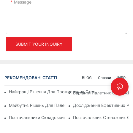
Message
SUBMIT YOUR INQUIRY
РЕКОМЕНДОВАНІ СТАТТІ
BLOG
Справи
INFO
Найкращі Рішення Для Промислових Стелажів Для Ефектив
Варіанти Палетних Стелажів 
Майбутнє Рішень Для Палетних Стелажів: Тенденції Та Іннов
Дослідження Ефективних Ріш
Постачальники Складських Стелажів: На Що Звернути Уваг
Постачальник Стелажних Си