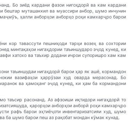
нанд. Бо зиёд кардани фазои нигоҳдорӣ ва кам кардани
зии бештар муташаккил ва муассири анбор, шумо инчунин
 маҷмӯъ, ҳалли анборҳои анборҳо роҳи камхарҷро барои
ёни кор тавассути пешниҳоди тарҳи возеҳ ва сохтории
вонед минтақаҳои нигаҳдории таъиншударо эҷод кунед, ки
хавфи хатохо ва таъхир додани ичрои супоришро хам кам
кони таъиншудаи нигаҳдорӣ барои ҳар як ашё, кормандон
нокии вазифаҳои ҳаррӯзаи худ оварда мерасонад. Бо
маранок ва ҳамоҳанг эҷод кунед, ки ҳам ба кормандони
мо таъсир расонанд. Аз афзоиши иқтидори нигаҳдорӣ то
изатсияшуда, қарорҳои анборҳои анборӣ роҳи камхарҷро
сти рафъ барои эҳтиёҷоти инвентаризатсияи худ, шумо
ва ба шумо барои пеш аз рақобат мондан кӯмак кунад.