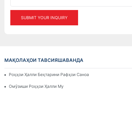
SUBMIT YOUR INQUIRY
МАҚОЛАҲОИ ТАВСИЯШАВАНДА
Роҳҳои Ҳалли Беҳтарини Рафҳои Саноатӣ Барои Идоракуни
Омӯзиши Роҳҳои Ҳалли Муассири Рафҳои Нигоҳдорӣ Барои 