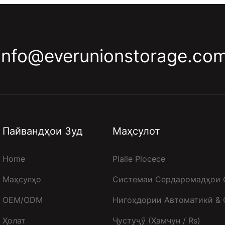
info@everunionstorage.co
Пайвандҳои Зуд
Маҳсулот
Home
Plalle Plocece
Маҳсулҳо
Системаи Сердаромадҳои 
OEM/ODM
Нигоҳдории Автоматикӣ &
Ҳолат
Ҷустуҷӯ (ҳамчун / Rs)