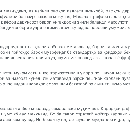
н мавҷуданд, аз қабили рафҳои паллети интихобӣ, рафҳои дар
анфиатҳои беназир пешкаш мекунад. Масалан, рафҳои паллетҳои
ки рафҳои дарунсохт барои нигаҳдории зичии баланди маҳсулоти 
бандии анбори худро оптимизатсия кунед ва ҷараёни умумии ам
индараҷа аст ва ҳалли анборҳо метавонанд барои таъмини м
ории пойгоҳҳо барои мувофиқат ба стандартҳо ва қоидаҳои бех
тани инвентаризатсияи худ, шумо метавонед аз афтодан ё фу
амнияти мукаммали инвентаризатсияи шуморо пешниҳод мекуна
ӣ ва назорат кунед. Ин метавонад барои пешгирӣ кардани дуз
Бо андешидани чораҳои афзояндаи бехатарӣ ва амният, шумо м
амалиёти анбор меравад, самаранокӣ муҳим аст. Қарорҳои раф
 шумо кӯмак мекунанд. Бо ба таври стратегӣ ҷойгир кардани
и ашё кам кунед. Ин боиси кӯтоҳтар шудани мӯҳлатҳои иҷро, 