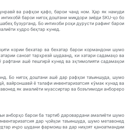
унравӣ ва рафҳои қафо, барои чанд ном. Ҳар як намуди
 интихобӣ барои нигоҳ доштани миқдори зиёди SKU-ҳо бо
шабеҳ бузурганд. Бо интихоби роҳи дурусти рафинг барои
алиёти худро беҳтар кунед.
уҳити кории бехатар ва бехатар барои кормандони шумо
атарии саноат тарҳрезӣ шудаанд, ки хатари садамаҳо ва
рӯ рафтани ашё пешгирӣ кунед ва эҳтимолияти садамаҳои
нд. Бо нигоҳ доштани ашё дар рафҳои таъиншуда, шумо
дӣ, вайроншавӣ ё талафи инвентаризатсия кӯмак кунад ва
етавонед як амалиёти муассиртар ва боэътимоди анбореро
ъи анборҳо барои ба тартиб даровардани амалиёти шумо
 инвентаризатсия дар ҷойҳои таъиншуда, шумо метавонед
зудтар иҷро шудани фармоиш ва дар ниҳоят қаноатмандии