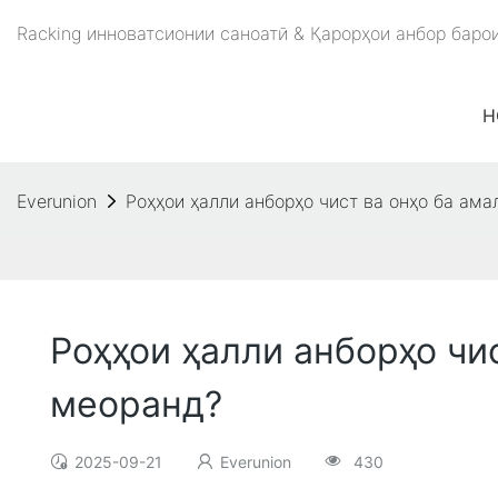
Racking инноватсионии саноатӣ & Қарорҳои анбор баро
H
Everunion
Роҳҳои ҳалли анборҳо чист ва онҳо ба ам
Роҳҳои ҳалли анборҳо чи
меоранд?
2025-09-21
Everunion
430