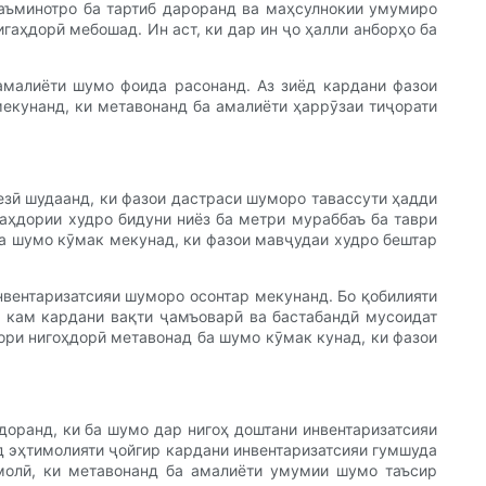
таъминотро ба тартиб дароранд ва маҳсулнокии умумиро
гаҳдорӣ мебошад. Ин аст, ки дар ин ҷо ҳалли анборҳо ба
амалиёти шумо фоида расонанд. Аз зиёд кардани фазои
мекунанд, ки метавонанд ба амалиёти ҳаррӯзаи тиҷорати
езӣ шудаанд, ки фазои дастраси шуморо тавассути ҳадди
гаҳдории худро бидуни ниёз ба метри мураббаъ ба таври
 ба шумо кӯмак мекунад, ки фазои мавҷудаи худро бештар
нвентаризатсияи шуморо осонтар мекунанд. Бо қобилияти
а кам кардани вақти ҷамъоварӣ ва бастабандӣ мусоидат
ори нигоҳдорӣ метавонад ба шумо кӯмак кунад, ки фазои
доранд, ки ба шумо дар нигоҳ доштани инвентаризатсияи
ед эҳтимолияти ҷойгир кардани инвентаризатсияи гумшуда
имолӣ, ки метавонанд ба амалиёти умумии шумо таъсир