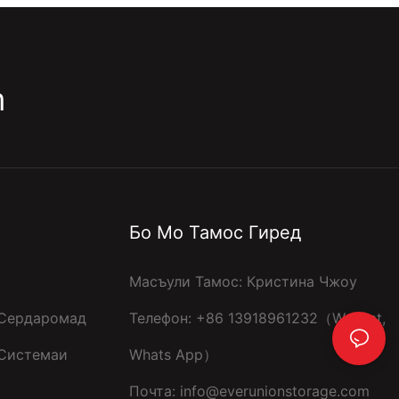
m
Бо Мо Тамос Гиред
Масъули Тамос: Кристина Чжоу
Сердаромад
Телефон: +86 13918961232（Wechat,
 Системаи
Whats App）
Почта:
info@everunionstorage.com