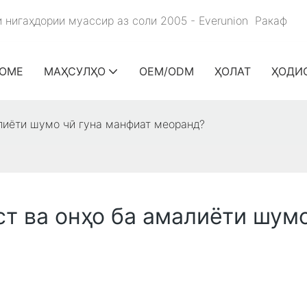
и нигаҳдории муассир аз соли 2005 - Everunion
Ракаф
OME
МАҲСУЛҲО
OEM/ODM
ҲОЛАТ
ҲОДИ
алиёти шумо чӣ гуна манфиат меоранд?
ст ва онҳо ба амалиёти шум