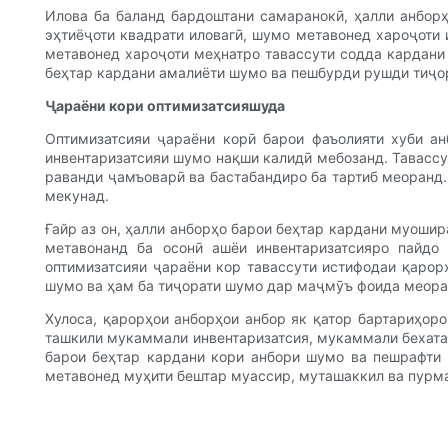
Илова ба баланд бардоштани самаранокӣ, ҳалли анборҳ
эҳтиёҷоти квадрати иловагӣ, шумо метавонед хароҷоти 
метавонед хароҷоти меҳнатро тавассути содда кардани
беҳтар кардани амалиёти шумо ва пешбурди рушди тиҷо
Ҷараёни кори оптимизатсияшуда
Оптимизатсияи ҷараёни корӣ барои фаъолияти хуби ан
инвентаризатсияи шумо нақши калидӣ мебозанд. Тавассут
раванди ҷамъоварӣ ва бастабандиро ба тартиб меоранд.
мекунад.
Ғайр аз он, ҳалли анборҳо барои беҳтар кардани муоши
метавонанд ба осонӣ ашёи инвентаризатсияро пайдо
оптимизатсияи ҷараёни кор тавассути истифодаи қарор
шумо ва ҳам ба тиҷорати шумо дар маҷмӯъ фоида меора
Хулоса, қарорҳои анборҳои анбор як қатор бартариҳор
ташкили мукаммали инвентаризатсия, мукаммали бехата
барои беҳтар кардани кори анбори шумо ва пешрафти 
метавонед муҳити бештар муассир, муташаккил ва пурмаҳ