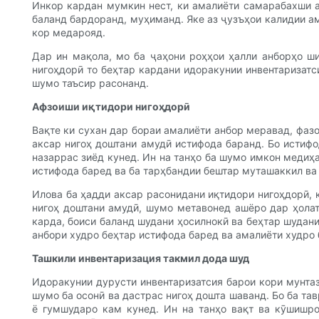
Инкор кардан мумкин нест, ки амалиёти самарабахши а
баланд бардоранд, муҳиманд. Яке аз ҷузъҳои калидии ам
кор медарояд.
Дар ин мақола, мо ба ҷаҳони роҳҳои ҳалли анборҳо ш
нигоҳдорӣ то беҳтар кардани идоракунии инвентаризатс
шумо таъсир расонанд.
Афзоиши иқтидори нигоҳдорӣ
Вақте ки сухан дар бораи амалиёти анбор меравад, фаз
аксар нигоҳ доштани амудӣ истифода баранд. Бо истифо
назаррас зиёд кунед. Ин на танҳо ба шумо имкон медиҳа
истифода баред ва ба тарҳбандии бештар муташаккил ва
Илова ба ҳадди аксар расонидани иқтидори нигоҳдорӣ, 
нигоҳ доштани амудӣ, шумо метавонед ашёро дар ҳолат
карда, боиси баланд шудани ҳосилнокӣ ва беҳтар шудан
анбори худро беҳтар истифода баред ва амалиёти худро 
Ташкили инвентаризация такмил дода шуд
Идоракунии дурусти инвентаризатсия барои кори мунтаз
шумо ба осонӣ ва дастрас нигоҳ дошта шаванд. Бо ба та
ё гумшударо кам кунед. Ин на танҳо вақт ва кӯшишро