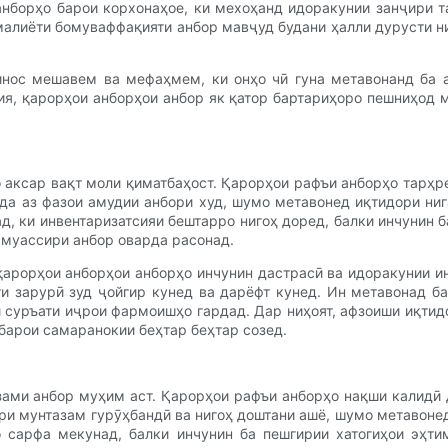
нборҳо барои корхонаҳое, ки мехоҳанд идоракунии занҷири 
алиёти бомуваффақияти анбор мавҷуд будани ҳалли дурусти ни
инос мешавем ва мефаҳмем, ки онҳо чӣ гуна метавонанд ба 
ия, қарорҳои анборҳои анбор як қатор бартариҳоро пешниҳод 
о аксар вақт моли қиматбаҳост. Қарорҳои рафъи анборҳо тарҳр
да аз фазои амудии анбори худ, шумо метавонед иқтидори ни
д, ки инвентаризатсияи бештарро нигоҳ доред, балки инчунин
 муассири анбор оварда расонад.
қарорҳои анборҳои анборҳо инчунин дастрасӣ ва идоракунии и
и зарурӣ зуд ҷойгир кунед ва дарёфт кунед. Ин метавонад б
и суръати иҷрои фармоишҳо гардад. Дар ниҳоят, афзоиши иқтид
барои самаранокии беҳтар беҳтар созед.
ами анбор муҳим аст. Қарорҳои рафъи анборҳо нақши калидӣ 
ври мунтазам гурӯҳбандӣ ва нигоҳ доштани ашё, шумо метавон
 сарфа мекунад, балки инчунин ба пешгирии хатогиҳои эҳт