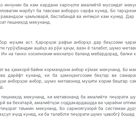
о инчунин ба кам кардани хароҷоти амалиётӣ мусоидат меку
иловагии марбут ба тавсеаи анборро сарфа кунед. Бо тарҳре
 равандҳои ҷамъоварӣ, бастабандӣ ва интиқол кам кунед. Дар
рат пешниҳод мекунанд.
бор муҳим аст. Қарорҳои рафъи анборҳо дар беҳсозии ҷара
и гурӯҳбандии ашёҳо аз рӯи ҳаҷм, вазн ё талабот, шумо мета
 Ин на танхо хосилнокии мехнатро баланд мебардорад, балки 
рат ва ҳамкорӣ байни кормандони анбор кӯмак мекунанд. Бо ма
 ва дарёфт кунанд, ки ба ҳамоҳангсозии беҳтар ва самара
ҳои анборҳои анбор, шумо метавонед муҳити кории бештар са
д.
о пешниҳод мекунанд, ки метавонанд ба амалиёти тиҷорати шу
рӣ ва бехатарӣ, амалиётҳои соддакардашуда ва ҷараёни оптим
тиҷорат таъмин мекунанд. Бо сармоягузорӣ ба системаи дуру
сул эҷод кунед, ки ба талаботи тиҷорати шумо ҷавобгӯ бошад 