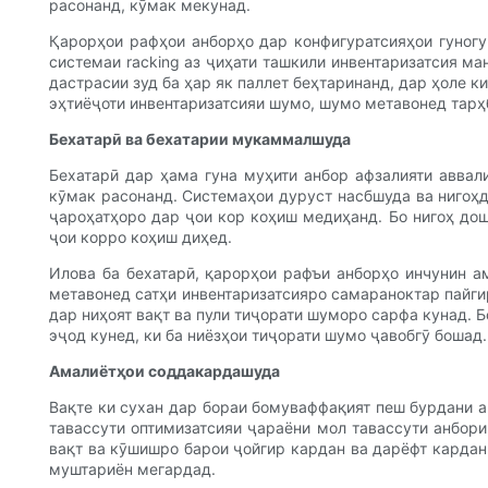
расонанд, кӯмак мекунад.
Қарорҳои рафҳои анборҳо дар конфигуратсияҳои гуногу
системаи racking аз ҷиҳати ташкили инвентаризатсия м
дастрасии зуд ба ҳар як паллет беҳтаринанд, дар ҳоле 
эҳтиёҷоти инвентаризатсияи шумо, шумо метавонед тарҳ
Бехатарӣ ва бехатарии мукаммалшуда
Бехатарӣ дар ҳама гуна муҳити анбор афзалияти аввал
кӯмак расонанд. Системаҳои дуруст насбшуда ва нигоҳд
ҷароҳатҳоро дар ҷои кор коҳиш медиҳанд. Бо нигоҳ дош
ҷои корро коҳиш диҳед.
Илова ба бехатарӣ, қарорҳои рафъи анборҳо инчунин 
метавонед сатҳи инвентаризатсияро самараноктар пайгир
дар ниҳоят вақт ва пули тиҷорати шуморо сарфа кунад. 
эҷод кунед, ки ба ниёзҳои тиҷорати шумо ҷавобгӯ бошад.
Амалиётҳои соддакардашуда
Вақте ки сухан дар бораи бомуваффақият пеш бурдани 
тавассути оптимизатсияи ҷараёни мол тавассути анбори
вақт ва кӯшишро барои ҷойгир кардан ва дарёфт кардан
муштариён мегардад.