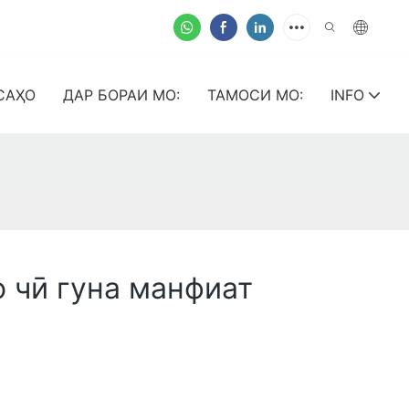
САҲО
ДАР БОРАИ МО:
ТАМОСИ МО:
INFO
о чӣ гуна манфиат