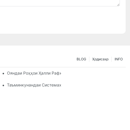
BLOG
Ҳодисаҳо
INFO
иёзҳои Нигоҳдории Шумо
Ояндаи Роҳҳои Ҳалли Рафҳои Паллетӣ: Тамоюлҳо Ва Навова
им Аст
Таъминкунандаи Системаҳои Раф: Омилҳои Калидӣ Барои И