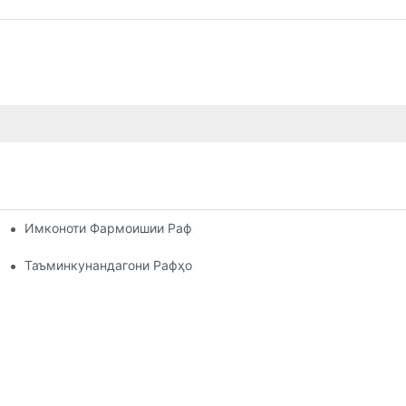
Имконоти Фармоишии Рафҳои Паллетӣ: Мутобиқ Кардани Н
и Самараноки Анбор
Ҳар Як Соҳа
Таъминкунандагони Рафҳои Анбор: Ба Чӣ Диққат Додан Лоз