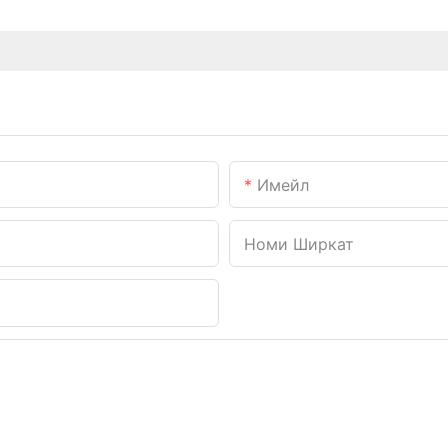
Имейл
Номи Ширкат