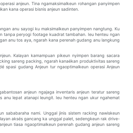
n operasi anjeun. Tina ngamaksimalkeun rohangan panyimpen
kan kana operasi bisnis anjeun sadinten.
hangan anu sayogi ku maksimalkeun panyimpen nangtung. Ku
n tanpa peryogi footage kuadrat tambahan. Ieu henteu ngan
gan anu tos aya, ngarah kana perenah gudang anu langkung
anjeun. Kalayan kamampuan pikeun nyimpen barang sacara
icking sareng packing, ngarah kanaékan produktivitas sareng
é spasi gudang Anjeun tur ngaoptimalkeun operasi Anjeun
abantosan anjeun ngajaga inventaris anjeun teratur sareng
 anu lepat atanapi leungit. Ieu henteu ngan ukur ngahemat
keun sababaraha nami. Unggal jinis sistem racking nawiskeun
kalayan aksés gancang ka unggal palet, sedengkeun rak drive-
, anjeun tiasa ngaoptimalkeun perenah gudang anjeun sareng