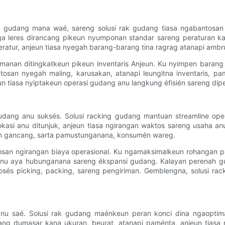
an gudang mana waé, sareng solusi rak gudang tiasa ngabantosan
a leres dirancang pikeun nyumponan standar sareng peraturan kaa
teratur, anjeun tiasa nyegah barang-barang tina ragrag atanapi amb
anan ditingkatkeun pikeun inventaris Anjeun. Ku nyimpen barang 
bantosan nyegah maling, karusakan, atanapi leungitna inventaris, 
 tiasa nyiptakeun operasi gudang anu langkung éfisién sareng dip
gudang anu suksés. Solusi racking gudang mantuan streamline oper
lokasi anu ditunjuk, anjeun tiasa ngirangan waktos sareng usaha a
n gancang, sarta pamustunganana, konsumén wareg.
antosan ngirangan biaya operasional. Ku ngamaksimalkeun rohangan
nu aya hubunganana sareng ékspansi gudang. Kalayan perenah gud
sés picking, packing, sareng pengiriman. Gemblengna, solusi ra
 anu saé. Solusi rak gudang maénkeun peran konci dina ngaoptima
arang dumasar kana ukuran, beurat, atanapi paménta, anjeun tias