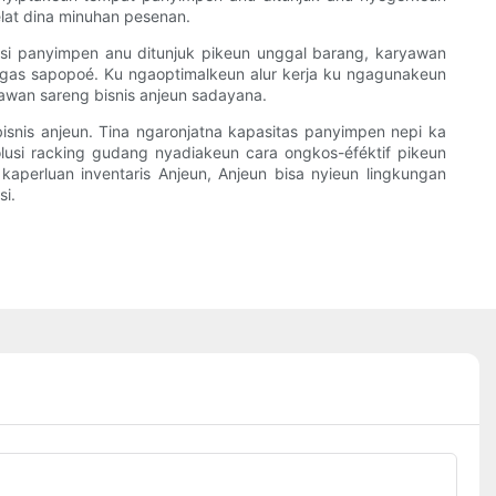
elat dina minuhan pesenan.
asi panyimpen anu ditunjuk pikeun unggal barang, karyawan
ugas sapopoé. Ku ngaoptimalkeun alur kerja ku ngagunakeun
yawan sareng bisnis anjeun sadayana.
snis anjeun. Tina ngaronjatna kapasitas panyimpen nepi ka
olusi racking gudang nyadiakeun cara ongkos-éféktif pikeun
kaperluan inventaris Anjeun, Anjeun bisa nyieun lingkungan
si.