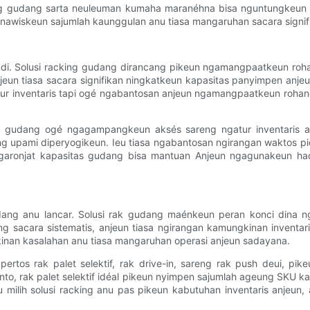
cking gudang sarta neuleuman kumaha maranéhna bisa nguntungkeu
nawiskeun sajumlah kaunggulan anu tiasa mangaruhan sacara signifi
adi. Solusi racking gudang dirancang pikeun ngamangpaatkeun ro
un tiasa sacara signifikan ningkatkeun kapasitas panyimpen anjeu
ur inventaris tapi ogé ngabantosan anjeun ngamangpaatkeun rohan
rak gudang ogé ngagampangkeun aksés sareng ngatur inventaris 
ang upami diperyogikeun. Ieu tiasa ngabantosan ngirangan waktos p
garonjat kapasitas gudang bisa mantuan Anjeun ngagunakeun had
dang anu lancar. Solusi rak gudang maénkeun peran konci dina ng
sacara sistematis, anjeun tiasa ngirangan kamungkinan inventaris
nan kasalahan anu tiasa mangaruhan operasi anjeun sadayana.
ertos rak palet selektif, rak drive-in, sareng rak push deui, pi
conto, rak palet selektif idéal pikeun nyimpen sajumlah ageung SKU 
u milih solusi racking anu pas pikeun kabutuhan inventaris anjeun