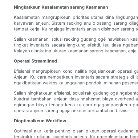
Ningkatkeun Kasalametan sareng Kaamanan
Kasalametan mangrupikeun prioritas utama dina lingkung
karyawan anjeun. Sistem racking anu dipasang sareng dijag
tempat kerja. Ku ngajaga inventaris anjeun disimpen sareng 
Salian kaamanan, solusi racking gudang ogé nawiskeun kaam
tingkat inventaris sacara langkung efektif. Ieu tiasa nga
Kalayan ningkatna ukuran kaamanan sareng kaamanan, anjeun
Operasi Streamlined
Efisiensi mangrupikeun konci nalika ngajalankeun operasi 
Anjeun. Ku cara nempatkeun inventaris sacara strategis di 
ngakibatkeun waktos kalungguhan pondok, minuhan pesena
Salian ningkatkeun efisiensi, solusi rak gudang ogé ngab
kuadrat tambahan, anjeun tiasa ngahémat biaya overhead a
ngirangan biaya tenaga kerja ku cara ngagampangkeun pro
operasi anjeun sareng ngajalankeun pertumbuhan bisnis.
Dioptimalkeun Workflow
Optimasi alur kerja penting pisan pikeun operasi gudang
terstruktur pikeun inventaris anjeun. Ku ngagolongkeun b