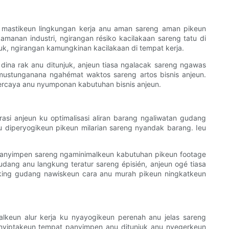
 mastikeun lingkungan kerja anu aman sareng aman pikeun
manan industri, ngirangan résiko kacilakaan sareng tatu di
ruk, ngirangan kamungkinan kacilakaan di tempat kerja.
dina rak anu ditunjuk, anjeun tiasa ngalacak sareng ngawas
pamustunganana ngahémat waktos sareng artos bisnis anjeun.
ercaya anu nyumponan kabutuhan bisnis anjeun.
asi anjeun ku optimalisasi aliran barang ngaliwatan gudang
nu diperyogikeun pikeun milarian sareng nyandak barang. Ieu
 panyimpen sareng ngaminimalkeun kabutuhan pikeun footage
ang anu langkung teratur sareng épisién, anjeun ogé tiasa
cking gudang nawiskeun cara anu murah pikeun ningkatkeun
lkeun alur kerja ku nyayogikeun perenah anu jelas sareng
a nyiptakeun tempat panyimpen anu ditunjuk anu nyegerkeun