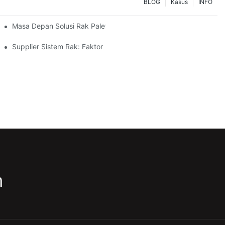
BLOG
Kasus
INFO
 Anjeun
Masa Depan Solusi Rak Palet: Tren Sareng Inovasi
Supplier Sistem Rak: Faktor Kunci Pikeun Milih Mitra Anu Pas
m