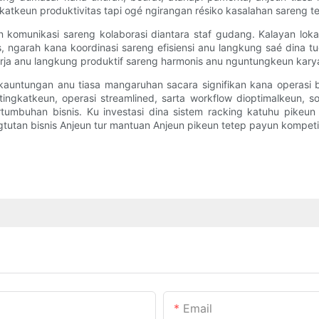
atkeun produktivitas tapi ogé ngirangan résiko kasalahan sareng t
n komunikasi sareng kolaborasi diantara staf gudang. Kalayan lok
 ngarah kana koordinasi sareng efisiensi anu langkung saé dina t
kerja anu langkung produktif sareng harmonis anu nguntungkeun kar
auntungan anu tiasa mangaruhan sacara signifikan kana operasi bi
tingkatkeun, operasi streamlined, sarta workflow dioptimalkeun, s
umbuhan bisnis. Ku investasi dina sistem racking katuhu pikeun 
ngtutan bisnis Anjeun tur mantuan Anjeun pikeun tetep payun kompeti
Email