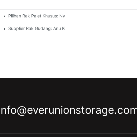
Pilihan Rak Palet Khusus: Nyaluyukeun Kabutuhan Panyimpenan
én
 Industri
Supplier Rak Gudang: Anu Kedah Dipilari
info@everunionstorage.co