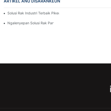
ARTIKEL ANU DISARANKEUN
Solusi Rak Industri Terbaik Pikeun Manajemén Gudang Anu Éfisi
Ngalenyepan Solusi Rak Panyimpenan Anu Éféktif Pikeun Unggal