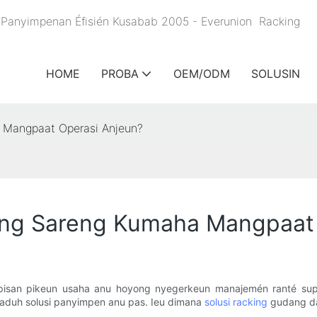
un Panyimpenan Éfisién Kusabab 2005 - Everunion
Racking
HOME
PROBA
OEM/ODM
SOLUSIN
 Mangpaat Operasi Anjeun?
ang Sareng Kumaha Mangpaat 
pisan pikeun usaha anu hoyong nyegerkeun manajemén ranté suplai
aduh solusi panyimpen anu pas. Ieu dimana
solusi racking
gudang da