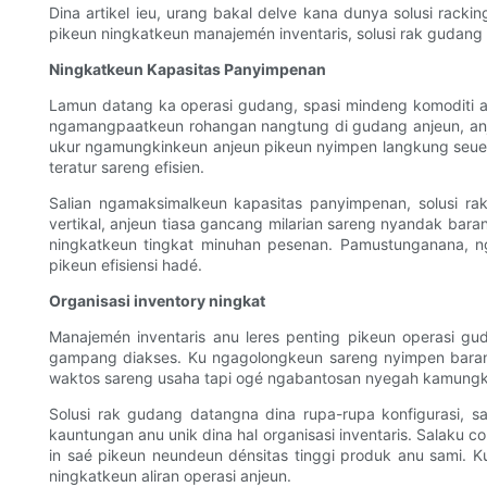
Dina artikel ieu, urang bakal delve kana dunya solusi ra
pikeun ningkatkeun manajemén inventaris, solusi rak gudang 
Ningkatkeun Kapasitas Panyimpenan
Lamun datang ka operasi gudang, spasi mindeng komoditi 
ngamangpaatkeun rohangan nangtung di gudang anjeun, anje
ukur ngamungkinkeun anjeun pikeun nyimpen langkung seue
teratur sareng efisien.
Salian ngamaksimalkeun kapasitas panyimpenan, solusi 
vertikal, anjeun tiasa gancang milarian sareng nyandak bar
ningkatkeun tingkat minuhan pesenan. Pamustunganana, n
pikeun efisiensi hadé.
Organisasi inventory ningkat
Manajemén inventaris anu leres penting pikeun operasi gu
gampang diakses. Ku ngagolongkeun sareng nyimpen barang 
waktos sareng usaha tapi ogé ngabantosan nyegah kamungki
Solusi rak gudang datangna dina rupa-rupa konfigurasi, sap
kauntungan anu unik dina hal organisasi inventaris. Salaku 
in saé pikeun neundeun dénsitas tinggi produk anu sami. K
ningkatkeun aliran operasi anjeun.