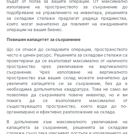
бъдат от полза за вашите операции. От максимално
използване на пространството за съхранение до
подобряване на управлението на инвентара, решенията
за складови стелажи предлагат редица предимства,
които могат значително да повлияят на ежедневните
операции на вашия бизнес.
Повишен капацитет за съхранение
Що се отнася до складовите операции, пространството
често е ценен ресурс. Решенията за складови стелажи са
проектирани да се възползват максимално от наличното
пространство чрез увеличаване на вертикалното
съхранение. Чрез използване на вертикалното
пространство във вашия склад можете значително да
увеличите капацитета си за съхранение, без да е
необходима допълнителна квадратура. Това не само ви
позволява да съхранявате повече инвентар, но и ви
помага да се възползвате максимално от
съществуващото пространство, което води до по-
организирано и ефективно разположение на склада.
В допълнение към максималното увеличаване на
капацитета за съхранение, решенията за складови
стелажи също така улесняват достъпа и управлението на