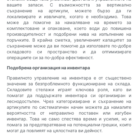
вашите запаси. С възможността за вертикално
съхранение на артикули, можете бързо да ги
локализирате и извличате, когато е необходимо. Това
може да помогне за намаляване на времето за
комплектоване и опаковане, което води до повишена
производителност и подобрени нива на изпълнение на
поръчките. В крайна сметка, увеличеният капацитет за
съхранение може да ви помогне да използвате по-добре
складовото си пространство и да оптимизирате
операциите си за по-добра ефективност.
Подобрена организация на инвентара
Правилното управление на инвентара е от съществено
значение за безпроблемното функциониране на склада.
Складовите стелажи играят ключова роля, като ви
помагат да поддържате инвентара си организиран и
леснодостъпен. Чрез категоризиране и съхранение на
артикулите по систематичен начин можете да намалите
вероятността от неправилно поставен или изгубен
инвентар. Това не само спестява време и усилия, но и
помага за предотвратяване на потенциални грешки, които
могат да повлияят на цялостната ви дейност.