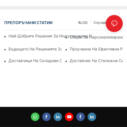
ПРЕПОРЪЧАНИ СТАТИИ
BLOG
Случаи
INFO
Най-Добрите Решения За Индустриални Стелажи За Ефекти
Опции За Персонализирани 
Бъдещето На Решенията За Палетни Стелажи: Тенденции И
Проучване На Ефективни Ре
Доставчици На Складови Стелажи: Какво Да Търсите
Доставчик На Стелажни Сис