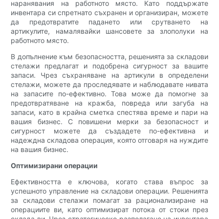
наранявания на работното място. Като поддържате
инвентара си спретнато съхранен и организиран, можете
да предотвратите падането или срутването на
артикулите, намалявайки шансовете за злополуки на
работното място.
В допълнение към безопасността, решенията за складови
стелажи предлагат и подобрена сигурност за вашите
запаси. Чрез съхраняване на артикули в определени
стелажи, можете да проследявате и наблюдавате нивата
на запасите по-ефективно. Това може да помогне за
предотвратяване на кражба, повреда или загуба на
запаси, като в крайна сметка спестява време и пари на
вашия бизнес. С повишени мерки за безопасност и
сигурност можете да създадете по-ефективна и
надеждна складова операция, която отговаря на нуждите
на вашия бизнес.
Оптимизирани операции
Ефективността е ключова, когато става въпрос за
успешното управление на складови операции. Решенията
за складови стелажи помагат за рационализиране на
операциите ви, като оптимизират потока от стоки през
склада ви. Чрез стратегическо разполагане на инвентара