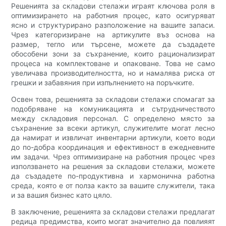
Решенията за складови стелажи играят ключова роля в
оптимизирането на работния процес, като осигуряват
ясно и структурирано разположение на вашите запаси.
Чрез категоризиране на артикулите въз основа на
размер, тегло или търсене, можете да създадете
обособени зони за съхранение, които рационализират
процеса на комплектоване и опаковане. Това не само
увеличава производителността, но и намалява риска от
грешки и забавяния при изпълнението на поръчките.
Освен това, решенията за складови стелажи спомагат за
подобряване на комуникацията и сътрудничеството
между складовия персонал. С определено място за
съхранение за всеки артикул, служителите могат лесно
да намират и извличат инвентарни артикули, което води
до по-добра координация и ефективност в ежедневните
им задачи. Чрез оптимизиране на работния процес чрез
използването на решения за складови стелажи, можете
да създадете по-продуктивна и хармонична работна
среда, която е от полза както за вашите служители, така
и за вашия бизнес като цяло.
В заключение, решенията за складови стелажи предлагат
редица предимства, които могат значително да повлияят