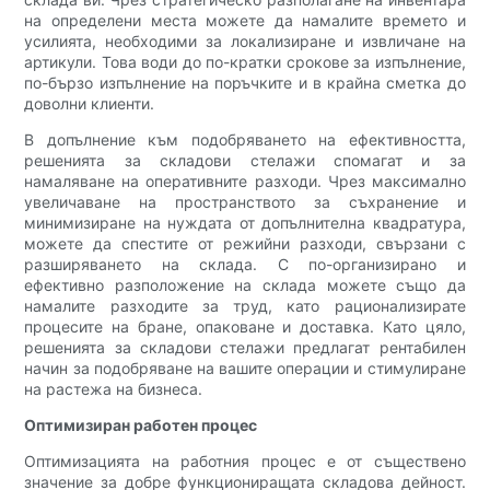
на определени места можете да намалите времето и
усилията, необходими за локализиране и извличане на
артикули. Това води до по-кратки срокове за изпълнение,
по-бързо изпълнение на поръчките и в крайна сметка до
доволни клиенти.
В допълнение към подобряването на ефективността,
решенията за складови стелажи спомагат и за
намаляване на оперативните разходи. Чрез максимално
увеличаване на пространството за съхранение и
минимизиране на нуждата от допълнителна квадратура,
можете да спестите от режийни разходи, свързани с
разширяването на склада. С по-организирано и
ефективно разположение на склада можете също да
намалите разходите за труд, като рационализирате
процесите на бране, опаковане и доставка. Като цяло,
решенията за складови стелажи предлагат рентабилен
начин за подобряване на вашите операции и стимулиране
на растежа на бизнеса.
Оптимизиран работен процес
Оптимизацията на работния процес е от съществено
значение за добре функциониращата складова дейност.