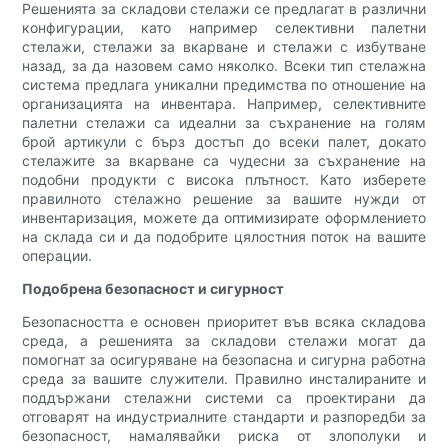
Решенията за складови стелажи се предлагат в различни
конфигурации, като например селективни палетни
стелажи, стелажи за вкарване и стелажи с избутване
назад, за да назовем само няколко. Всеки тип стелажна
система предлага уникални предимства по отношение на
организацията на инвентара. Например, селективните
палетни стелажи са идеални за съхранение на голям
брой артикули с бърз достъп до всеки палет, докато
стелажите за вкарване са чудесни за съхранение на
подобни продукти с висока плътност. Като изберете
правилното стелажно решение за вашите нужди от
инвентаризация, можете да оптимизирате оформлението
на склада си и да подобрите цялостния поток на вашите
операции.
Подобрена безопасност и сигурност
Безопасността е основен приоритет във всяка складова
среда, а решенията за складови стелажи могат да
помогнат за осигуряване на безопасна и сигурна работна
среда за вашите служители. Правилно инсталираните и
поддържани стелажни системи са проектирани да
отговарят на индустриалните стандарти и разпоредби за
безопасност, намалявайки риска от злополуки и