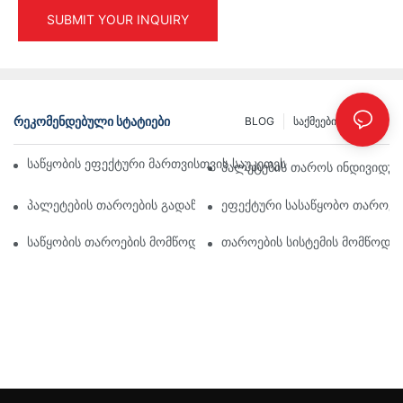
SUBMIT YOUR INQUIRY
ᲠᲔᲙᲝᲛᲔᲜᲓᲔᲑᲣᲚᲘ ᲡᲢᲐᲢᲘᲔᲑᲘ
BLOG
Საქმეები
INFO
Საწყობის Ეფექტური Მართვისთვის Საუკეთესო Სამრეწველო Თა
Პალეტების Თაროს Ინდივიდუალ
Პალეტების Თაროების Გადაწყვეტილებების Მომავალი: Ტენდენც
Ეფექტური Სასაწყობო Თაროები
Საწყობის Თაროების Მომწოდებლები: Რას Უნდა Მიაქციოთ Ყურ
Თაროების Სისტემის Მომწოდე