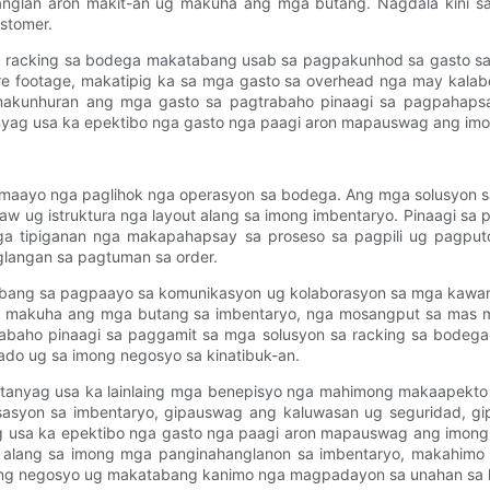
anglan aron makit-an ug makuha ang mga butang. Nagdala kini 
stomer.
racking sa bodega makatabang usab sa pagpakunhod sa gasto sa 
e footage, makatipig ka sa mga gasto sa overhead nga may kala
makunhuran ang mga gasto sa pagtrabaho pinaagi sa pagpahapsay
anyag usa ka epektibo nga gasto nga paagi aron mapauswag ang i
 maayo nga paglihok nga operasyon sa bodega. Ang mga solusyon 
-aw ug istruktura nga layout alang sa imong imbentaryo. Pinaagi s
ga tipiganan nga makapahapsay sa proseso sa pagpili ug pagputo
langan sa pagtuman sa order.
ang sa pagpaayo sa komunikasyon ug kolaborasyon sa mga kawani 
g makuha ang mga butang sa imbentaryo, nga mosangput sa mas m
rabaho pinaagi sa paggamit sa mga solusyon sa racking sa bodega
do ug sa imong negosyo sa kinatibuk-an.
gtanyag usa ka lainlaing mga benepisyo nga mahimong makaapekt
sasyon sa imbentaryo, gipauswag ang kaluwasan ug seguridad, g
g usa ka epektibo nga gasto nga paagi aron mapauswag ang imon
 alang sa imong mga panginahanglanon sa imbentaryo, makahimo ka
ong negosyo ug makatabang kanimo nga magpadayon sa unahan sa 