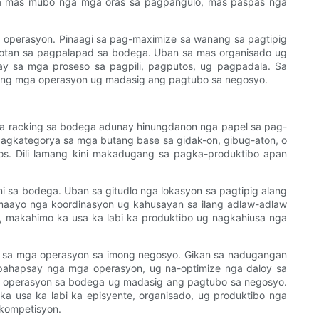
sa mas mubo nga mga oras sa pagpangulo, mas paspas nga
operasyon. Pinaagi sa pag-maximize sa wanang sa pagtipig
botan sa pagpalapad sa bodega. Uban sa mas organisado ug
 sa mga proseso sa pagpili, pagputos, ug pagpadala. Sa
mong mga operasyon ug madasig ang pagtubo sa negosyo.
sa racking sa bodega adunay hinungdanon nga papel sa pag-
a pagkategorya sa mga butang base sa gidak-on, gibug-aton, o
s. Dili lamang kini makadugang sa pagka-produktibo apan
sa bodega. Uban sa gitudlo nga lokasyon sa pagtipig alang
aayo nga koordinasyon ug kahusayan sa ilang adlaw-adlaw
, makahimo ka usa ka labi ka produktibo ug nagkahiusa nga
o sa mga operasyon sa imong negosyo. Gikan sa nadugangan
ipahapsay nga mga operasyon, ug na-optimize nga daloy sa
g operasyon sa bodega ug madasig ang pagtubo sa negosyo.
 usa ka labi ka episyente, organisado, ug produktibo nga
kompetisyon.