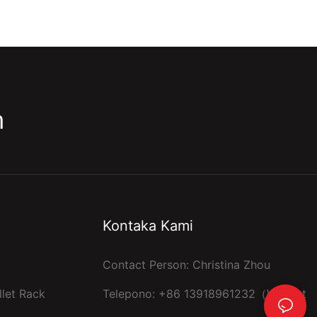
m
Kontaka Kami
Contact Person: Christina Zhou
let Rack
Telepono: +86 13918961232（Wechat