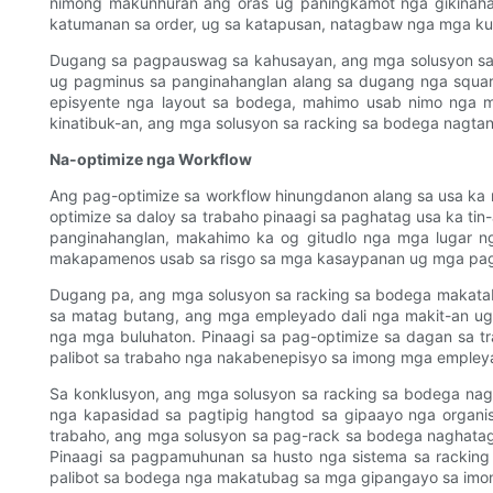
nimong makunhuran ang oras ug paningkamot nga gikinah
katumanan sa order, ug sa katapusan, natagbaw nga mga ku
Dugang sa pagpauswag sa kahusayan, ang mga solusyon sa 
ug pagminus sa panginahanglan alang sa dugang nga squar
episyente nga layout sa bodega, mahimo usab nimo nga 
kinatibuk-an, ang mga solusyon sa racking sa bodega nagt
Na-optimize nga Workflow
Ang pag-optimize sa workflow hinungdanon alang sa usa ka
optimize sa daloy sa trabaho pinaagi sa paghatag usa ka tin
panginahanglan, makahimo ka og gitudlo nga mga lugar n
makapamenos usab sa risgo sa mga kasaypanan ug mga pag
Dugang pa, ang mga solusyon sa racking sa bodega makatab
sa matag butang, ang mga empleyado dali nga makit-an u
nga mga buluhaton. Pinaagi sa pag-optimize sa dagan sa t
palibot sa trabaho nga nakabenepisyo sa imong mga empleya
Sa konklusyon, ang mga solusyon sa racking sa bodega na
nga kapasidad sa pagtipig hangtod sa gipaayo nga organi
trabaho, ang mga solusyon sa pag-rack sa bodega naghata
Pinaagi sa pagpamuhunan sa husto nga sistema sa racking
palibot sa bodega nga makatubag sa mga gipangayo sa im