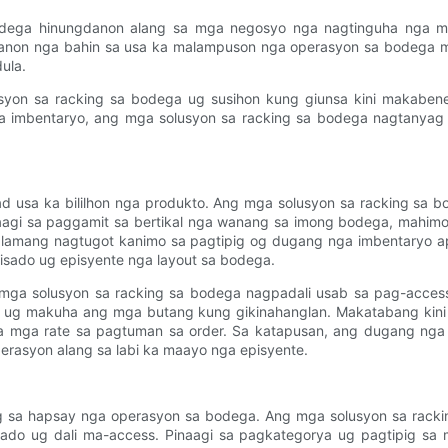
bodega hinungdanon alang sa mga negosyo nga nagtinguha nga ma
anon nga bahin sa usa ka malampuson nga operasyon sa bodega m
ula.
olusyon sa racking sa bodega ug susihon kung giunsa kini makab
a imbentaryo, ang mga solusyon sa racking sa bodega nagtanyag 
 usa ka bililhon nga produkto. Ang mga solusyon sa racking sa 
inaagi sa paggamit sa bertikal nga wanang sa imong bodega, mahi
ili lamang nagtugot kanimo sa pagtipig og dugang nga imbentary
sado ug episyente nga layout sa bodega.
mga solusyon sa racking sa bodega nagpadali usab sa pag-acces
an ug makuha ang mga butang kung gikinahanglan. Makatabang kini
 mga rate sa pagtuman sa order. Sa katapusan, ang dugang nga
asyon alang sa labi ka maayo nga episyente.
g sa hapsay nga operasyon sa bodega. Ang mga solusyon sa rack
do ug dali ma-access. Pinaagi sa pagkategorya ug pagtipig sa 