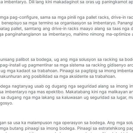
 imbentaryo. Dili lang kini makadaginot sa oras ug paningkamot 
ga pag-configure, sama sa mga pinili nga pallet racks, drive-in ra
enepisyo sa mga termino sa organisasyon sa imbentaryo. Pananglit
ag pallet, samtang ang drive-in racks maayo alang sa taas nga de
 mga panginahanglanon sa imbentaryo, mahimo nimong ma-optimize
unsang palibot sa bodega, ug ang mga solusyon sa racking sa bod
pag-install ug pagmentinar sa mga sistema sa racking gidisenyo 
e ug mga kadaot sa trabahoan. Pinaagi sa pagtipig sa imong imbent
unhuran ang posibilidad sa mga aksidente sa trabahoan.
dega nagtanyag usab og dugang nga seguridad alang sa imong imb
a imbentaryo nga mas epektibo. Makatabang kini nga malikayan a
n sa dugang nga mga lakang sa kaluwasan ug seguridad sa lugar, m
gosyo.
an sa usa ka malampuson nga operasyon sa bodega. Ang mga sol
mga butang pinaagi sa imong bodega. Pinaagi sa estratehikong pa