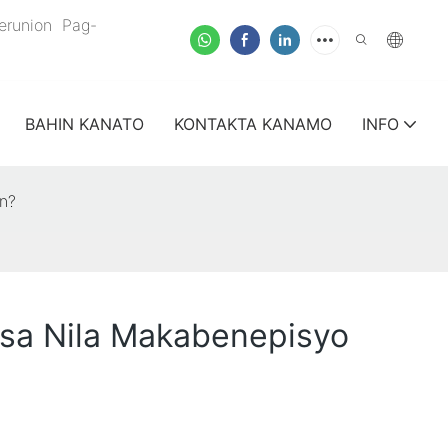
verunion
Pag-
BAHIN KANATO
KONTAKTA KANAMO
INFO
n?
sa Nila Makabenepisyo