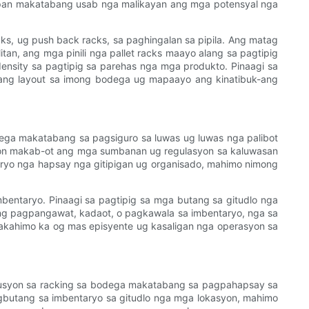
apan makatabang usab nga malikayan ang mga potensyal nga
cks, ug push back racks, sa paghingalan sa pipila. Ang matag
an, ang mga pinili nga pallet racks maayo alang sa pagtipig
nsity sa pagtipig sa parehas nga mga produkto. Pinaagi sa
 ang layout sa imong bodega ug mapaayo ang kinatibuk-ang
ega makatabang sa pagsiguro sa luwas ug luwas nga palibot
aron makab-ot ang mga sumbanan ug regulasyon sa kaluwasan
aryo nga hapsay nga gitipigan ug organisado, mahimo nimong
entaryo. Pinaagi sa pagtipig sa mga butang sa gitudlo nga
ng pagpangawat, kadaot, o pagkawala sa imbentaryo, nga sa
akahimo ka og mas episyente ug kasaligan nga operasyon sa
usyon sa racking sa bodega makatabang sa pagpahapsay sa
gbutang sa imbentaryo sa gitudlo nga mga lokasyon, mahimo