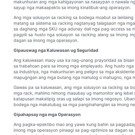
makunhuran ang mga kahigayonan sa nasaypan o nawala nga
sayup nga makaapekto sa imong kinatibuk-ang operasyon.
Ang mga solusyon sa racking sa bodega moabut sa lainlaing m
matang sa sistema sa racking nagtanyag talagsaon nga mga b
sa daghang mga SKU nga adunay dali nga pag-access sa mat
pagpili sa husto nga solusyon sa racking alang sa imong
dagan sa imong mga operasyon.
Gipauswag nga Kaluwasan ug Seguridad
Ang kaluwasan maoy usa ka nag-unang prayoridad sa bisan 
sa trabahoan para sa imong mga empleyado. Ang husto nga 
sa industriya, nga makunhuran ang peligro sa mga aksident
mapugngan ang mga butang nga mahulog o mahugno, nga mak
Gawas pa sa kaluwasan, ang mga solusyon sa racking sa bo
mga rack, mahimo nimong masubay ug mamonitor ang lebel s
katapusan makatipig oras ug salapi sa imong negosyo. Uba
bodega nga makatubag sa mga panginahanglan sa imong ne
Gipahapsay nga mga Operasyon
Ang pagka-epektibo mao ang yawe kung bahin sa pagpadag
imong mga operasyon pinaagi sa pag-optimize sa dagan sa 