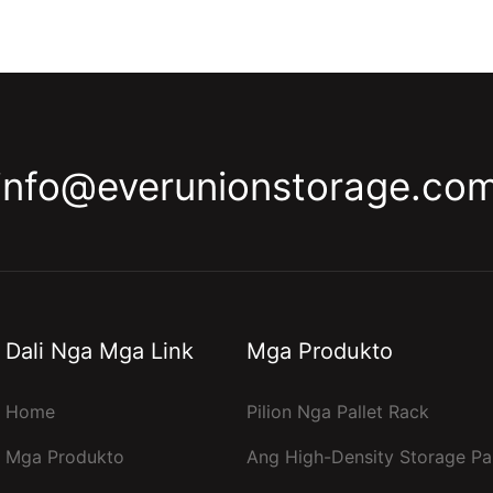
info@everunionstorage.co
Dali Nga Mga Link
Mga Produkto
Home
Pilion Nga Pallet Rack
Mga Produkto
Ang High-Density Storage Pal