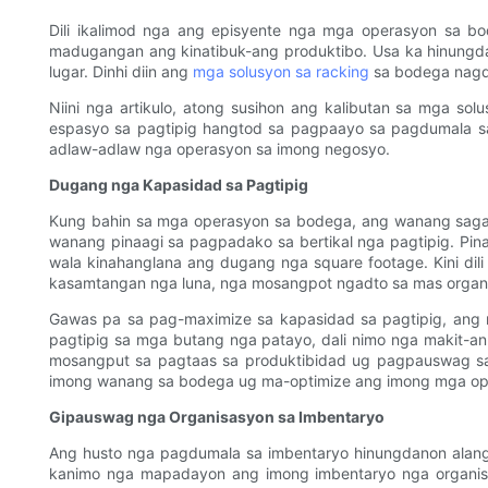
Dili ikalimod nga ang episyente nga mga operasyon sa 
madugangan ang kinatibuk-ang produktibo. Usa ka hinungd
lugar. Dinhi diin ang
mga solusyon sa racking
sa bodega nagd
Niini nga artikulo, atong susihon ang kalibutan sa mga s
espasyo sa pagtipig hangtod sa pagpaayo sa pagdumala s
adlaw-adlaw nga operasyon sa imong negosyo.
Dugang nga Kapasidad sa Pagtipig
Kung bahin sa mga operasyon sa bodega, ang wanang sagad
wanang pinaagi sa pagpadako sa bertikal nga pagtipig. P
wala kinahanglana ang dugang nga square footage. Kini d
kasamtangan nga luna, nga mosangpot ngadto sa mas organi
Gawas pa sa pag-maximize sa kapasidad sa pagtipig, ang 
pagtipig sa mga butang nga patayo, dali nimo nga makit-
mosangput sa pagtaas sa produktibidad ug pagpauswag sa
imong wanang sa bodega ug ma-optimize ang imong mga oper
Gipauswag nga Organisasyon sa Imbentaryo
Ang husto nga pagdumala sa imbentaryo hinungdanon alan
kanimo nga mapadayon ang imong imbentaryo nga organisa