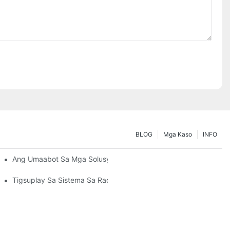
BLOG
Mga Kaso
INFO
Panginahanglanon Sa Pagtipig
Ang Umaabot Sa Mga Solusyon Sa Pallet Rack: Mga Uso Ug Ino
Tigsuplay Sa Sistema Sa Racking: Mga Pangunang Hinungdan S