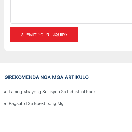
SUBMIT YOUR INQUIRY
GIREKOMENDA NGA MGA ARTIKULO
Labing Maayong Solusyon Sa Industrial Racking Para Sa Epek
Pagsuhid Sa Epektibong Mga Solusyon Sa Storage Racking Par