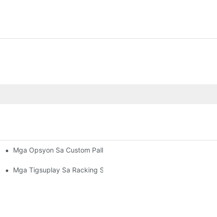
Mga Opsyon Sa Custom Pallet Rack: Pagpahaum Sa Imong Mga 
tibong Pagdumala Sa Bodega
a Sa Matag Industriya
Mga Tigsuplay Sa Racking Sa Bodega: Unsay Pangitaon