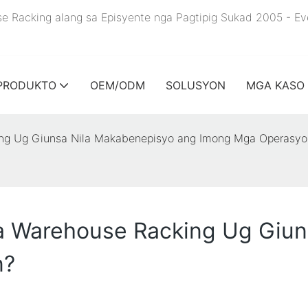
se Racking alang sa Episyente nga Pagtipig Sukad 2005 - E
PRODUKTO
OEM/ODM
SOLUSYON
MGA KASO
ng Ug Giunsa Nila Makabenepisyo ang Imong Mga Operasyo
a Warehouse Racking Ug Giun
n?