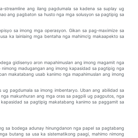
-streamline ang ilang pagdumala sa kadena sa suplay ug
ao ang pagbaton sa husto nga mga solusyon sa pagtipig sa
enepisyo sa imong mga operasyon. Gikan sa pag-maximize sa
usa ka lainlaing mga bentaha nga mahimo’g makaapekto sa
bodega gidisenyo aron mapahimuslan ang imong magamit nga
mo nimong madugangan ang imong kapasidad sa pagtipig nga
o apan makatabang usab kanimo nga mapahimuslan ang imong
s ug pagdumala sa imong imbentaryo. Uban ang abilidad sa
 nga makunhuran ang mga oras sa pagpili ug pagputos, nga
 kapasidad sa pagtipig makatabang kanimo sa paggamit sa
ing sa bodega adunay hinungdanon nga papel sa pagtabang
mga butang sa usa ka sistematikong paagi, mahimo nimong