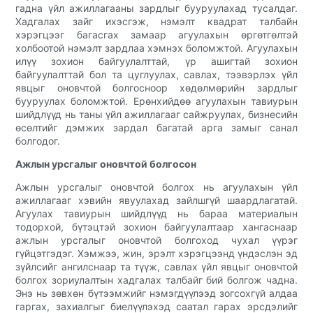
гадна үйл ажиллагааны зардлыг бууруулахад тусалдаг.
Хадгалах зайг ихэсгэж, нэмэлт квадрат талбайн
хэрэгцээг багасгах замаар агуулахын өргөтгөлтэй
холбоотой нэмэлт зардлаа хэмнэх боломжтой. Агуулахын
илүү зохион байгуулалттай, үр ашигтай зохион
байгуулалттай бол та цуглуулах, савлах, тээвэрлэх үйл
явцыг оновчтой болгосноор хөдөлмөрийн зардлыг
бууруулах боломжтой. Ерөнхийдөө агуулахын тавиурын
шийдлүүд нь таны үйл ажиллагааг сайжруулах, бизнесийн
өсөлтийг дэмжих зардал багатай арга замыг санал
болгодог.
Ажлын урсгалыг оновчтой болгосон
Ажлын урсгалыг оновчтой болгох нь агуулахын үйл
ажиллагааг хэвийн явуулахад зайлшгүй шаардлагатай.
Агуулах тавиурын шийдлүүд нь бараа материалын
тодорхой, бүтэцтэй зохион байгуулалтаар хангаснаар
ажлын урсгалыг оновчтой болгоход чухал үүрэг
гүйцэтгэдэг. Хэмжээ, жин, эрэлт хэрэгцээнд үндэслэн эд
зүйлсийг ангилснаар та түүж, савлах үйл явцыг оновчтой
болгох зориулалтын хадгалах талбайг бий болгож чадна.
Энэ нь зөвхөн бүтээмжийг нэмэгдүүлээд зогсохгүй алдаа
гаргах, захиалгыг биелүүлэхэд саатал гарах эрсдэлийг