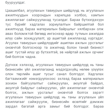
бууруулдаг.
Цаашилбал, агуулахын тавиурын шийдлүүд нь агуулахын
ажилтнуудын хоорондын харилцаа холбоо, хамтын
ажиллагааг сайжруулахад тусалдаг. Бараа бүтээгдэхүүн
тус бүрийг хадгалах зориулалтын байршилтай бол
ажилтнууд бараа материалын байршлыг хялбархан олж
авах боломжтой бөгөөд ингэснээр өдөр тутмын ажилдаа
илүү сайн зохицуулалт, үр ашигтай ажиллахад хүргэдэг.
Агуулах тавиурын шийдлүүдийг ашиглан ажлын урсгалыг
оновчтой болгосноор та ажилчид болон танай бизнест
ашиг тустай илүү үр бүтээлтэй, эв найртай ажлын орчинг
бий болгож чадна.
Дүгнэж хэлэхэд, агуулахын тавиурын шийдлүүд нь таны
бизнесийн үйл ажиллагаанд мэдэгдэхүйц нөлөө үзүүлэх
олон төрлийн ашиг тусыг санал болгодог. Хадгалах
багтаамжийг нэмэгдүүлэхээс эхлээд бараа материалын
зохион байгуулалтыг сайжруулах, аюулгүй байдал,
аюулгүй байдлыг сайжруулах, үйл ажиллагааг оновчтой
болгох, ажлын урсгалыг оновчтой болгох зэрэгт
агуулахын тавиурын шийдлүүд нь таны агуулахын үйл
ажиллагааг сайжруулж, бизнесийн өсөлтийг дэмжих
зардал багатай арга замыг бий болгодог. Бараа