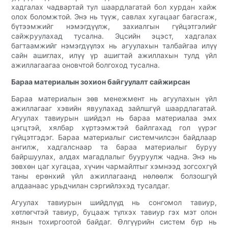
хадгалах чадвартай тул шаардлагатай бол хурдан хайж
олох боломжтой. Энэ нь түүж, савлах хугацааг багасгаж,
бүтээмжийг нэмэгдүүлж, захиалгын гүйцэтгэлийг
сайжруулахад тусална. Эцсийн эцэст, хадгалах
багтаамжийг нэмэгдүүлэх нь агуулахын талбайгаа илүү
сайн ашиглах, илүү үр ашигтай ажиллахын тулд үйл
ажиллагаагаа оновчтой болгоход тусална.
Бараа материалын зохион байгуулалт сайжирсан
Бараа материалын зөв менежмент нь агуулахын үйл
ажиллагааг хэвийн явуулахад зайлшгүй шаардлагатай.
Агуулах тавиурын шийдэл нь бараа материалаа эмх
цэгцтэй, хялбар хүртээмжтэй байлгахад гол үүрэг
гүйцэтгэдэг. Бараа материалыг системчилсэн байдлаар
ангилж, хадгалснаар та бараа материалыг буруу
байршуулах, алдах магадлалыг бууруулж чадна. Энэ нь
зөвхөн цаг хугацаа, хүчин чармайлтыг хэмнээд зогсохгүй
таны ерөнхий үйл ажиллагаанд нөлөөлж болзошгүй
алдаанаас урьдчилан сэргийлэхэд тусалдаг.
Агуулах тавиурын шийдлүүд нь сонгомол тавиур,
хөтлөгчтэй тавиур, буцааж түлхэх тавиур гэх мэт олон
янзын тохиргоотой байдаг. Өлгүүрийн систем бүр нь