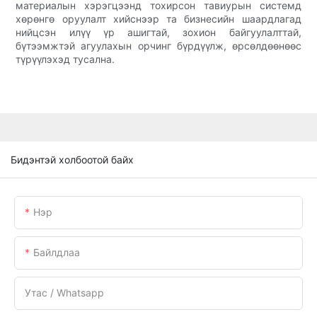
материалын хэрэгцээнд тохирсон тавиурын системд
хөрөнгө оруулалт хийснээр та бизнесийн шаардлагад
нийцсэн илүү үр ашигтай, зохион байгуулалттай,
бүтээмжтэй агуулахын орчинг бүрдүүлж, өрсөлдөөнөөс
түрүүлэхэд тусална.
Бидэнтэй холбоотой байх
Нэр
Байлдлаа
Утас / Whatsapp