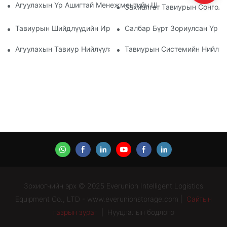
Агуулахын Үр Ашигтай Менежментийн Шилдэг Үйлдвэрлэли
Захиалгат Тавиурын Сонголт
Тавиурын Шийдлүүдийн Ирээдүй: Чиг Хандлага Ба Инновац
Салбар Бүрт Зориулсан Үр Д
Агуулахын Тавиур Нийлүүлэгчид: Юуг Анхаарах Ёстой Вэ
Тавиурын Системийн Нийлүүл
Зохиогчийн эрх © 2025 Everunion Intelligent Logistics
Equipment Co., LTD - www.everunionstorage.com |
Сайтын
газрын зураг
|
Нууцлалын бодлого