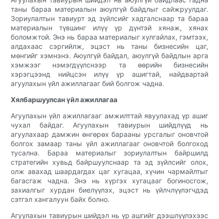
таны бараа материалын аюулгүй байдлыг сайжруулдаг.
Зориулалтын тавиурт эд зүйлсийг хадгалснаар та бараа
материалын түвшинг илүү үр дүнтэй хянаж, хянах
боломжтой. Энэ нь бараа материалыг хулгайлах, гэмтээх,
алдахаас сэргийлж, эцэст нь таны бизнесийн цаг,
мөнгийг хэмнэнэ. Аюулгүй байдал, аюулгүй байдлын арга
хэмжээг нэмэгдүүлснээр та өөрийн бизнесийн
хэрэгцээнд нийцсэн илүү үр ашигтай, найдвартай
агуулахын үйл ажиллагааг бий болгож чадна.
Хялбаршуулсан үйл ажиллагаа
Агуулахын үйл ажиллагааг амжилттай явуулахад үр ашиг
чухал байдаг. Агуулахын тавиурын шийдлүүд нь
агуулахаар дамжин өнгөрөх барааны урсгалыг оновчтой
болгох замаар таны үйл ажиллагааг оновчтой болгоход
тусална. Бараа материалыг зориулалтын байршилд
стратегийн хувьд байршуулснаар та эд зүйлсийг олох,
олж авахад шаардагдах цаг хугацаа, хүчин чармайлтыг
багасгаж чадна. Энэ нь хүргэх хугацааг богиносгож,
захиалгыг хурдан биелүүлэх, эцэст нь үйлчлүүлэгчдэд
сэтгэл хангалуун байх болно.
Агуулахын тавиурын шийдэл нь үр ашгийг дээшлүүлэхээс