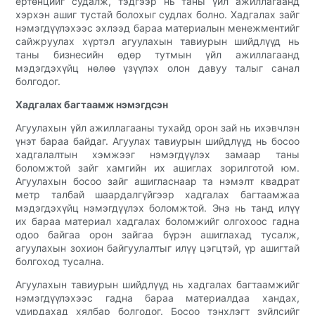
ертөнцийг судалж, тэдгээр нь таны үйл ажиллагаанд
хэрхэн ашиг тустай болохыг судлах болно. Хадгалах зайг
нэмэгдүүлэхээс эхлээд бараа материалын менежментийг
сайжруулах хүртэл агуулахын тавиурын шийдлүүд нь
таны бизнесийн өдөр тутмын үйл ажиллагаанд
мэдэгдэхүйц нөлөө үзүүлэх олон давуу талыг санал
болгодог.
Хадгалах багтаамж нэмэгдсэн
Агуулахын үйл ажиллагааны тухайд орон зай нь ихэвчлэн
үнэт бараа байдаг. Агуулах тавиурын шийдлүүд нь босоо
хадгалалтын хэмжээг нэмэгдүүлэх замаар таны
боломжтой зайг хамгийн их ашиглах зорилготой юм.
Агуулахын босоо зайг ашигласнаар та нэмэлт квадрат
метр талбай шаардалгүйгээр хадгалах багтаамжаа
мэдэгдэхүйц нэмэгдүүлэх боломжтой. Энэ нь танд илүү
их бараа материал хадгалах боломжийг олгохоос гадна
одоо байгаа орон зайгаа бүрэн ашиглахад тусалж,
агуулахын зохион байгуулалтыг илүү цэгцтэй, үр ашигтай
болгоход тусална.
Агуулахын тавиурын шийдлүүд нь хадгалах багтаамжийг
нэмэгдүүлэхээс гадна бараа материалдаа хандах,
удирдахад хялбар болгодог. Босоо тэнхлэгт зүйлсийг