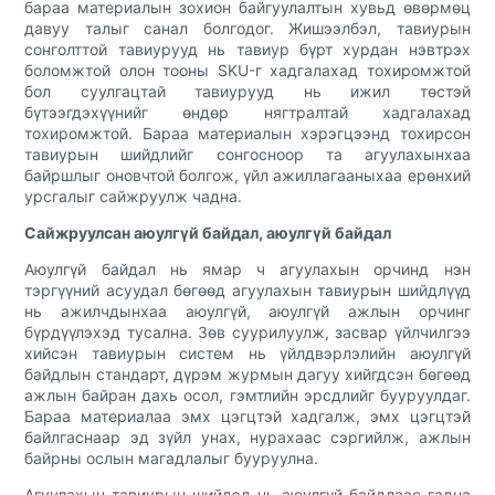
бараа материалын зохион байгуулалтын хувьд өвөрмөц
давуу талыг санал болгодог. Жишээлбэл, тавиурын
сонголттой тавиурууд нь тавиур бүрт хурдан нэвтрэх
боломжтой олон тооны SKU-г хадгалахад тохиромжтой
бол суулгацтай тавиурууд нь ижил төстэй
бүтээгдэхүүнийг өндөр нягтралтай хадгалахад
тохиромжтой. Бараа материалын хэрэгцээнд тохирсон
тавиурын шийдлийг сонгосноор та агуулахынхаа
байршлыг оновчтой болгож, үйл ажиллагааныхаа ерөнхий
урсгалыг сайжруулж чадна.
Сайжруулсан аюулгүй байдал, аюулгүй байдал
Аюулгүй байдал нь ямар ч агуулахын орчинд нэн
тэргүүний асуудал бөгөөд агуулахын тавиурын шийдлүүд
нь ажилчдынхаа аюулгүй, аюулгүй ажлын орчинг
бүрдүүлэхэд тусална. Зөв суурилуулж, засвар үйлчилгээ
хийсэн тавиурын систем нь үйлдвэрлэлийн аюулгүй
байдлын стандарт, дүрэм журмын дагуу хийгдсэн бөгөөд
ажлын байран дахь осол, гэмтлийн эрсдлийг бууруулдаг.
Бараа материалаа эмх цэгцтэй хадгалж, эмх цэгцтэй
байлгаснаар эд зүйл унах, нурахаас сэргийлж, ажлын
байрны ослын магадлалыг бууруулна.
Агуулахын тавиурын шийдэл нь аюулгүй байдлаас гадна