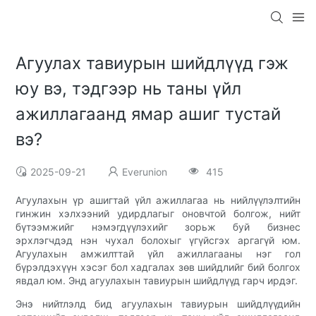
Агуулах тавиурын шийдлүүд гэж
юу вэ, тэдгээр нь таны үйл
ажиллагаанд ямар ашиг тустай
вэ?
2025-09-21
Everunion
415
Агуулахын үр ашигтай үйл ажиллагаа нь нийлүүлэлтийн
гинжин хэлхээний удирдлагыг оновчтой болгож, нийт
бүтээмжийг нэмэгдүүлэхийг зорьж буй бизнес
эрхлэгчдэд нэн чухал болохыг үгүйсгэх аргагүй юм.
Агуулахын амжилттай үйл ажиллагааны нэг гол
бүрэлдэхүүн хэсэг бол хадгалах зөв шийдлийг бий болгох
явдал юм. Энд агуулахын тавиурын шийдлүүд гарч ирдэг.
Энэ нийтлэлд бид агуулахын тавиурын шийдлүүдийн