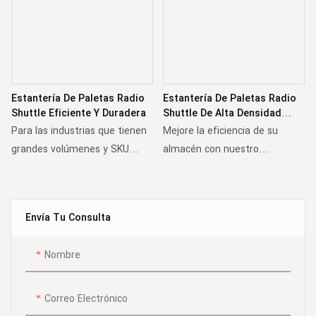
Estantería De Paletas Radio
Estantería De Paletas Radio
Shuttle Eficiente Y Duradera
Shuttle De Alta Densidad
Para Máxima Eficiencia De
Para las industrias que tienen
Mejore la eficiencia de su
Almacenamiento
grandes volúmenes y SKU
almacén con nuestro
limitados, el sistema de rack
innovador sistema de
con lanzadera de radio es una
estanterías para paletas Radio
opción y solución perfecta.
Shuttle. Este avanzado
Envía Tu Consulta
Admite la gestión de
sistema de almacenamiento
inventario tanto FIFO como
integra estanterías robustas
Nombre
LIFO, lo que ayuda a aumentar
con operaciones de shuttle
la flexibilidad y la eficiencia.
automatizadas, logrando una
utilización del espacio superior
Correo Electrónico
al 90 %.