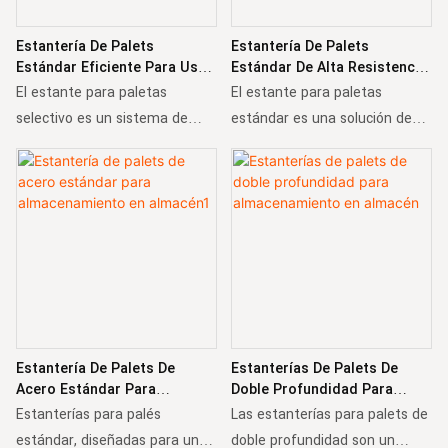
Estantería De Palets
Estantería De Palets
Estándar Eficiente Para Uso
Estándar De Alta Resistencia
Industrial
Para Un Almacenamiento
El estante para paletas
El estante para paletas
Optimizado
selectivo es un sistema de
estándar es una solución de
estanterías versátil y
almacenamiento confiable y
ampliamente utilizado, que
flexible diseñada para
ofrece fácil acceso a cada
optimizar las operaciones del
paleta para un
almacén. Con nuestro acero de
almacenamiento y
alta calidad y tecnología de
recuperación eficientes. Con
producción, proporciona un
su construcción duradera y
almacenamiento seguro y
niveles de viga ajustables, este
eficiente para diversos
producto es perfecto para
productos paletizados.
Estantería De Palets De
Estanterías De Palets De
almacenar una variedad de
Acero Estándar Para
Doble Profundidad Para
productos en almacenes.
Almacenamiento En Almacén1
Almacenamiento En Almacén
Estanterías para palés
Las estanterías para palets de
estándar, diseñadas para una
doble profundidad son un