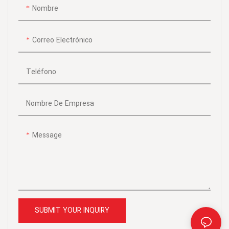
Nombre
diseñados para cumplir con los
más altos estándares,
¡prometen durabilidad y
Correo Electrónico
rendimiento en los que puede
confiar!
Teléfono
Nombre De Empresa
Message
SUBMIT YOUR INQUIRY