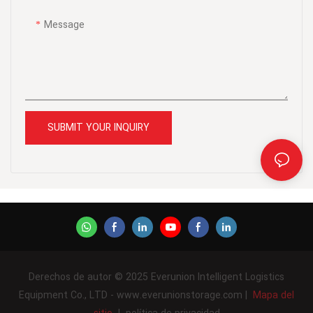
rápido.
Message
SUBMIT YOUR INQUIRY
Derechos de autor © 2025 Everunion Intelligent Logistics
Equipment Co., LTD - www.everunionstorage.com |
Mapa del