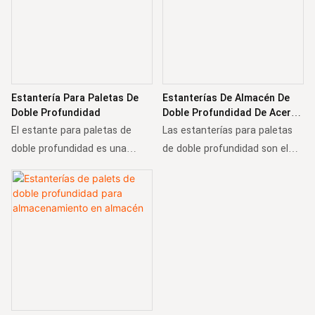
Estantería Para Paletas De
Estanterías De Almacén De
Doble Profundidad
Doble Profundidad De Acero
De Alta Calidad
El estante para paletas de
Las estanterías para paletas
doble profundidad es una
de doble profundidad son el
solución de almacenamiento
mejor compromiso entre un
innovadora diseñada para
sistema de estanterías para
maximizar la densidad de
paletas selectivo y de alta
almacenamiento y mantener
densidad.
la accesibilidad. Puede elegir
Al almacenar pallets en dos
una profundidad de doble
niveles de profundidad, se
profundidad o incluso más
puede lograr una mayor
dependiendo del tipo de
densidad de almacenamiento,
carretilla elevadora.
mientras que los operadores