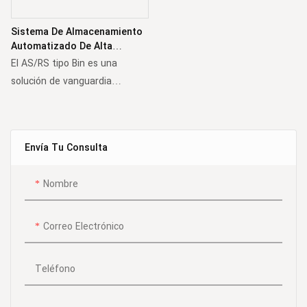
Sistema De Almacenamiento
Automatizado De Alta
Velocidad Tipo Contenedor
El AS/RS tipo Bin es una
AS/RS Para Artículos
solución de vanguardia
Pequeños
diseñada para gestionar el
almacenamiento de alta
densidad y la recuperación
Envía Tu Consulta
eficiente de artículos
pequeños. Gracias a una
Nombre
automatización avanzada,
este sistema garantiza
operaciones precisas y de alta
Correo Electrónico
velocidad, lo que lo hace
perfecto para el comercio
Teléfono
electrónico, la industria
farmacéutica, la electrónica y