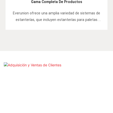
Gama Completa De Productos
Everunion ofrece una amplia variedad de sistemas de
estanterías, que incluyen estanterías para paletas
selectivas, estanterías para paletas de doble
profundidad, estanterías para paletas de pasillo estrecho
y más, brindando diversas soluciones para diferentes
necesidades de almacén.