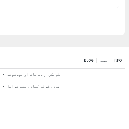
INFO
قضیې
BLOG
د پالټ ریک حلونو راتلونکی: رجحانات او نوښتونه
د 
کینګ سیسټم عرضه کونکی: د سم ملګري غوره کولو لپاره مهم عوامل