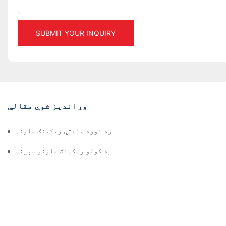
SUBMIT YOUR INQUIRY
وړاندیز شوي مقالې
د ګودامونو د موثر مدیریت لپاره غوره صنعتي ریکینګ حلونه
د هر صنعت لپاره د مؤثره ذخیره کولو ریکینګ حلونو سپړنه