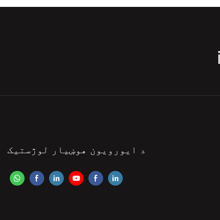
د ایورویون هوښیار لوژستیک