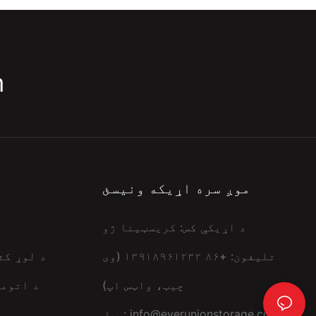
m
موږ سره اړیکه ونیسئ
د اړیکې کس: کریسټینا ژو
تلیفون: +۸۶ ۱۳۹۱۸۹۶۱۲۳۲ (وی
د لوړ کث
چیټ، واټس اپ)
د اتوما
info@everunionstorage.com
میل: