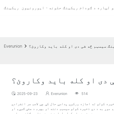
ریکینګ
نګ سیسټم څه شی دی او کله باید وکاروئ؟
Everunion
 دی او کله باید وکاروئ؟
2025-09-23
Everunion
514
یره کولو ته اجازه ورکوي پداسې حال کې چې لاهم هر انفرادي
، موږ به د دې ذخیره کولو سیسټم دننه او بهر، د هغې ګټې، او
د هغې د پلي کولو لپاره غوره سناریوګانې وپلټو.