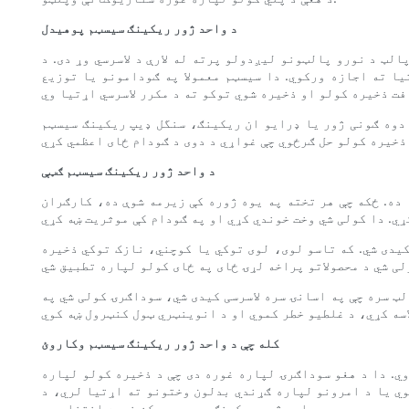
د واحد ژور ریکینګ سیسټم پوهیدل
لټ د نورو پالټونو لیږدولو پرته له لارې د لاسرسي وړ دی. د
یا ته اجازه ورکوي. دا سیسټم معمولا په ګودامونو یا توزیع
دوه ګونی ژور یا ډرایو ان ریکینګ، سنگل ډیپ ریکینګ سیسټم
د واحد ژور ریکینګ سیسټم ګټې
 ده. ځکه چې هر تخته په یوه ژوره کې زیرمه شوې ده، کارګران
یدی شي. که تاسو لوی، لوی توکي یا کوچني، نازک توکي ذخیره
ټ سره چې په اسانۍ سره لاسرسی کیدی شي، سوداګرۍ کولی شي په
کله چې د واحد ژور ریکینګ سیسټم وکاروئ
ي. دا د هغو سوداګرۍ لپاره غوره دی چې د ذخیره کولو لپاره
وي یا د امرونو لپاره ګړندي بدلون وختونو ته اړتیا لري، د
واحد ژور ریکینګ سیسټم ممکن غوره انتخاب وي.