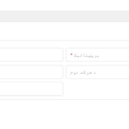
بریښنالیک
د شرکت نوم