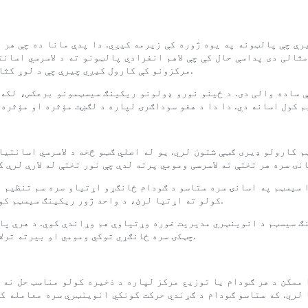
ې چې پالټونه په یوه ژوره کې زیرمه کیږي. دا پدې مانا ده چې هر پا
الی دی پداسې حال کې چې لاهم انفرادي پالټونو ته د لاسرسي اسانت
مرکزونو کې کارول کیږي چیرې چې د لوړ کثافت ذخیره کولو او ذخیره شوي توکو ته د مکرر لاسرسي اړتیا وي.
ې ساده والی دی. د ځینو نورو ډولونو ریکینګ سیسټمونو برعکس، لکه 
 کارولو ډیری ګټې شتون لري. یو له اصلي ګټو څخه د لاسرسي اسانتیا
ا سیسټم په اسانۍ سره ستاسو د ګودام ځانګړو اړتیاو سره سم تنظیم ک
کولو ته اړتیا لرئ، د واحد ژور ریکینګ سیسټم کولی شي د محصولاتو پراخه لړۍ ځای په ځای کولو لپاره تطبیق شي.
ګ سیسټم د انوینټري مدیریت غوره وړتیاوې هم وړاندې کوي. د هرې پال
چټکۍ سره ځانګړي توکي ومومي او بیرته ترلاسه کړي، د غلطیو خطر کموي او د انوینټري ټول کنټرول ښه کوي.
 ممکن د هر ګودام یا توزیع مرکز لپاره د ذخیره کولو مناسب حل نه و
 لري. که ستاسو ګودام د ګړندي حرکت کونکي انوینټري سره معامله ک