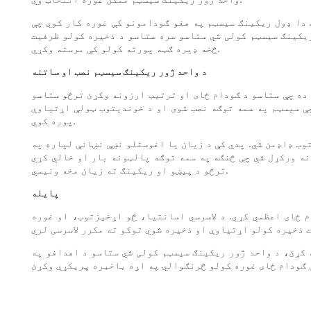
 دا ډول ریکینګ سیسټم په هغو ګودامونو کې غوره کار کوي چې
ریکینګ سیسټم کولی شي ستاسو سره ستاسو د ذخیره کولو ظرفیت
څخه ډیره ګټه پورته کولو کې مرسته وکړي.
د واحد ژور ریکینګ سیسټم نصب او ساتنه
 ده چې ستاسو د ګودام ځای او ترتیب ارزونه وکړئ ترڅو ستاسو
ې سیسټم په سمه توګه نصب شوی او د خوندیتوب ټولې اړتیاوې
پوره کوي.
وب ډاډمن شي. پدې کې د زیان یا اغوستلو نښې نښانې لپاره په
نه ورکړل شي چې څنګه په سمه توګه پالټونه بار او خالي کړي
ترڅو د پیښو او ریکینګ ته زیان مخه ونیسي.
پایله
 ځای اعظمي کړي. د لاسرسي اسانتیا، څو اړخیزتوب، او غوره
 کړئ، د واحد ژور ریکینګ سیسټم کولی شي ستاسو د اهدافو په