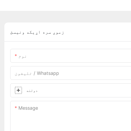
زموږ سره اړیکه ونیسئ
نوم
تلیفون / Whatsapp
دوتنه
Message