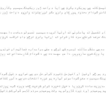
نیسئ کله چې پریکړه وکړئ چې ایا د واحد ژور ریکینګ سیسټم وکاروئ.
ستاسو ګودام محدود پوړ ځای ولري مګر لوړ چتونه ولري، د واحد ژور 
 او تفصیل ته پاملرنې ته اړتیا لري. د سیسټم نصبولو دمخه، دا مهمه
نګ عرضه کونکي سره کار کولو ته اړتیا ولرئ ترڅو ډاډ ترلاسه کړئ چ
 ده چې منظم ساتنه ترسره شي ترڅو د هغې دوامداره فعالیت او خوندیت
یا ورک شوي هارډویر. دا هم مهمه ده چې د ګودام کارمندانو ته روز
ه یو څو اړخیز او اغیزمن ذخیره کولو حل دی چې غواړي د خپل ګودام
مدیریت ساده کړئ، یا د خپل ذخیره کولو ظرفیت څخه ډیره ګټه پورته