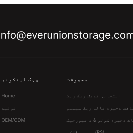
info@everunionstorage.co
محصولات
چټک لینکونه
انتخابی تویف ریک ریک
Home
افت ذخیره تاله ریک سیسټم
تولید
ت ذخیره کولو & د تیورجیک
OEM/ODM
سیسټم (لکه (RS)
جوړونه