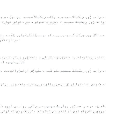
د واحد ژور ریکینګ سیسټم د پالټ ریکینګ سیسټم یو ډول دی چیر
واحد ژور ریکینګ سیسټم د ډیری پالټونو ذخیره کولو لپاره مث
د سنگل ډیپ ریکینګ سیسټم یوه له مهمو ځانګړتیاوو څخه د هغ
نصب او تنظیم کول اسانه دي. دا دا د هغو سوداګرۍ لپاره د لګښت مؤثره او مؤثره ذخیره کولو حل ګرځوي چې غواړي د دوی د ګودام ځای اعظمي کړي.
ستاسو په ګودام یا د توزیع مرکز کې د واحد ژور ریکینګ سیسټم
کولی شي په اسانۍ سره هر تختې ته لاسرسی ومومي پرته لدې چې نور تختې له لارې لرې کړي. دا کولی شي وخت خوندي کړي او په ګودام کې موثریت ښه کړي.
د واحد ژور ریکینګ سیسټم بله ګټه د هغې څو اړخیزوالی دی. د
د لاسرسي اسانتیا او څو اړخیزوالي سربیره، د واحد ژور ریکین
که څه هم د واحد ژور ریکینګ سیسټم ډیری ګټې وړاندې کوي، دا
ډیری پالټونه لري او انفرادي توکو ته مکرر لاسرسي ته اړتیا