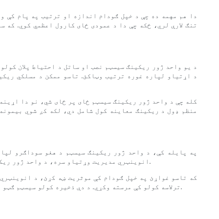
دا هم مهمه ده چې د خپل ګودام اندازه او ترتیب په پام کې و
تنګ لارې لري، ځکه چې دا د عمودی ځای کارول اعظمي کوي. که 
د یو واحد ژور ریکینګ سیسټم نصب او ساتل د احتیاط پلان کولو
د اړتیاو لپاره غوره ترتیب وټاکئ. تاسو ممکن د مسلکي ریکی
کله چې د واحد ژور ریکینګ سیسټم ځای پر ځای شي، نو دا اړینه
منظم ډول د ریکینګ معاینه کول شامل دي، لکه کږ شوي بیمونه 
په پایله کې، د واحد ژور ریکینګ سیسټم د هغو سوداګرو لپار
انوینټري مدیریت وړتیاو سره، د واحد ژور ریکینګ سیسټم د هغو ګودامونو لپاره یو غوره انتخاب دی چې د لوړ کثافت ذخیره کولو اړتیاوې او ذخیره شوي توکو ته مکرر لاسرسی لري.
که تاسو غواړئ په خپل ګودام کې موثریت ښه کړئ، د انوینټري 
ترلاسه کولو کې مرسته وکړي. د دې ذخیره کولو سیسټم ګټو په پوهیدو او د دې د کارولو په وخت پوهیدو سره، تاسو کولی شئ د خپل ګودام ځای غوره کولو څرنګوالي په اړه باخبره پریکړې وکړئ.