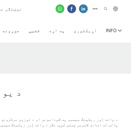
نوښتګر صنعتي ریکینګ & د ۲۰۰۵ کال را
INFO
اړيکلوری
په اړه
قضیې
جوړونه
د یو 
د واحد ژور ریکینګ سیسټم په ګودامونو او د توزیع مرکزونو ک
پالټ ته اسانه لاسرسی چمتو کوي. مګر د واحد ژور ریکینګ سیسټم