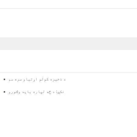
ګمرکي پالټ ریک اختیارونه: ستاسو د ذخیره کولو اړتیاو سره سم
د ګودامونو د ریک کولو عرضه کوونکي: د څه لپاره باید وګورو