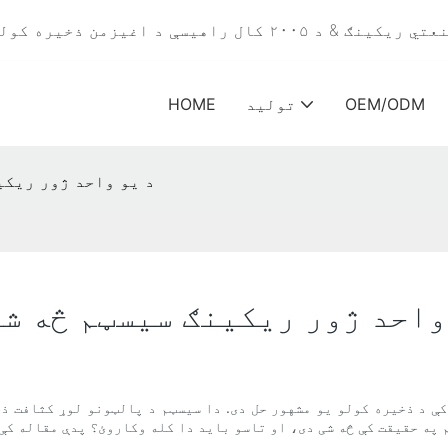
هیسې د اغیزمن ذخیره کولو لپاره د ګودام ریکینګ حلونه - ایورونیون
OEM/ODM
تولید
HOME
د یو واحد ژور ریکی
واحد ژور ریکینګ سیسټم څه شی
ې د ذخیره کولو یو مشهور حل دی. دا سیسټم د پالټونو لوړ کثافت ذخ
 په حقیقت کې څه شی دی، او تاسو باید دا کله وکاروئ؟ پدې مقاله کې